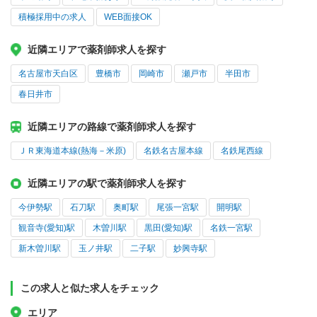
積極採用中の求人
WEB面接OK
近隣エリアで薬剤師求人を探す
名古屋市天白区
豊橋市
岡崎市
瀬戸市
半田市
春日井市
近隣エリアの路線で薬剤師求人を探す
ＪＲ東海道本線(熱海－米原)
名鉄名古屋本線
名鉄尾西線
近隣エリアの駅で薬剤師求人を探す
今伊勢駅
石刀駅
奥町駅
尾張一宮駅
開明駅
観音寺(愛知)駅
木曽川駅
黒田(愛知)駅
名鉄一宮駅
新木曽川駅
玉ノ井駅
二子駅
妙興寺駅
この求人と似た求人をチェック
エリア