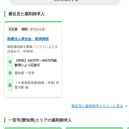
最近見た薬剤師求人
正社員
病院・クリニック
医療法人来光会 尾洲病院
病院薬剤師を募集！シフトにより土
日休みで、年収60…
【年収】420万円～600万円経
験等により応談可
愛知県 一宮市
ＪＲ東海道本線(熱海－米原) 木
曽川駅 他
最近見た薬剤師求人をもっと見る
一宮市(愛知県)エリアの薬剤師求人