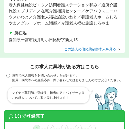
老人保健施設ピエタ／訪問看護ステーション和み／通所介護
施設エブリデイ／在宅介護相談センター／ケアハウスユーハ
ウスいわと／介護老人福祉施設いわと／養護老人ホームしろ
やま／グループホーム瀬部／介護老人福祉施設しろやま
所在地
愛知県一宮市浅井町小日比野字新太15
この法人の他の薬剤師求人を見る
この求人に興味がある方はこちら
無料で求人情報をお問い合わせいただけます。
薬局・病院等への直接応募・問い合わせではありませんのでご安心ください。
マイナビ薬剤師ご登録後、担当のアドバイザーより
この求人についてご案内差し上げます！
1分で登録完了
1
2
3
4
5