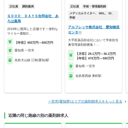
正社員
調剤薬局
正社員
学術・管理薬剤師
メディカルライター、 MSL、 DI、
ＧＯＯＤ ＤＡＹＳ合同会社 あ
学術
ろは薬局
アルフレッサ株式会社 愛知物流
2019年に開局した店舗です！便利な
センター
マイカー通勤O…
大手医薬品卸会社において学術担当
【年収】450万円～600万円
兼管理薬剤師募集！…
愛知県 一宮市
【月収】29.1万円～36.3万円
【年収】470万円～590万円
名鉄犬山線 江南(愛知)駅
愛知県 一宮市
名鉄尾西線 奥町駅
一宮市(愛知県)エリアの薬剤師求人をもっと見る
近隣の同じ路線の別の薬剤師求人