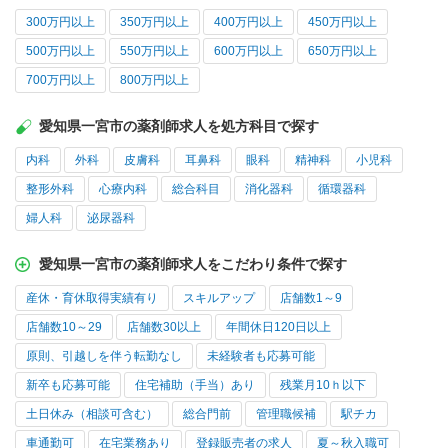
300万円以上
350万円以上
400万円以上
450万円以上
500万円以上
550万円以上
600万円以上
650万円以上
700万円以上
800万円以上
愛知県一宮市の薬剤師求人を処方科目で探す
内科
外科
皮膚科
耳鼻科
眼科
精神科
小児科
整形外科
心療内科
総合科目
消化器科
循環器科
婦人科
泌尿器科
愛知県一宮市の薬剤師求人をこだわり条件で探す
産休・育休取得実績有り
スキルアップ
店舗数1～9
店舗数10～29
店舗数30以上
年間休日120日以上
原則、引越しを伴う転勤なし
未経験者も応募可能
新卒も応募可能
住宅補助（手当）あり
残業月10ｈ以下
土日休み（相談可含む）
総合門前
管理職候補
駅チカ
車通勤可
在宅業務あり
登録販売者の求人
夏～秋入職可