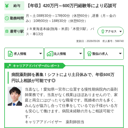
【年収】420万円～600万円経験等により応談可
給与
月～土:08時30分～17時00分（休憩60分）,遅番（月～金の
勤務時間
み）:10時00分～18時30分（休憩60分）
ＪＲ東海道本線(熱海－米原)「木曽川駅」 バ
最寄り駅
アクセス
ス・車13分
更新日：2026/05/26 求人番号：599740
求人情報
法人情報
類似の求人
キャリアアドバイザーのレポート
病院薬剤師を募集！シフトにより土日休みで、年収600万
円以上相談が可能です◎
当直なし！愛知県一宮市に位置する慢性期病院内の薬剤
師業務です。当直がなく残業はほぼありませんので、家
庭と両立にはぴったりな職場です。既婚者の方も多く、
みんなが協力し合って仕事をしているでお子様がいる方
も安心して働けます。病院未経験の方もご相談可能で
す。
キャリアアドバイザー 薬剤師担当