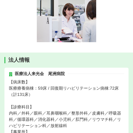
法人情報
医療法人来光会 尾洲病院
【病床数】
医療療養病棟：59床 / 回復期リハビリテーション病棟:72床
（計131床）
【診療科目】
内科／外科／眼科／耳鼻咽喉科／整形外科／皮膚科／呼吸器
科／循環器科／消化器科／小児科／肛門科／リウマチ科／リ
ハビリテーション科／放射線科
【事業所】