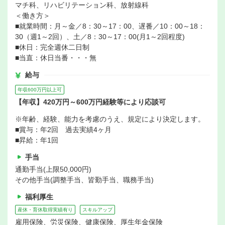
マチ科、リハビリテーション科、放射線科
＜働き方＞
■就業時間：月～金／8：30～17：00、遅番／10：00～18：
30（週1～2回）、土／8：30～17：00(月1～2回程度)
■休日：完全週休二日制
■当直：休日当番・・・無
給与
年収600万円以上可
【年収】420万円～600万円経験等により応談可
※年齢、経験、能力を考慮のうえ、規定により決定します。
■賞与：年2回 過去実績4ヶ月
■昇給：年1回
手当
通勤手当(上限50,000円)
その他手当(調整手当、皆勤手当、職務手当)
福利厚生
産休・育休取得実績有り
スキルアップ
雇用保険、労災保険、健康保険、厚生年金保険