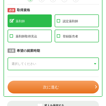
取得資格
必須
必須
薬剤師
認定薬剤師
薬剤師取得見込
登録販売者
取得予定年
希望の就業時期
必須
任意
年 3月
次に進む
求人を保存する