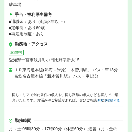
駐車場
手当・福利厚生備考
■退職金：あり（勤続3年以上）
■定年制：あり60歳
■再雇用制度：あり
勤務地・アクセス
車通勤可
愛知県一宮市浅井町小日比野字新太15
ＪＲ東海道本線(熱海－米原)「木曽川駅」 バス・車13分
名鉄名古屋本線「新木曽川駅」 バス・車13分
同じエリアで似た条件の求人や、同じ路線の求人なども喜んでご紹
介いたします。お悩みやご希望があれば、ぜひご相談ください。
無料で相談する
勤務時間
月～土:08時30分～17時00分（休憩60分）,遅番（月～金の