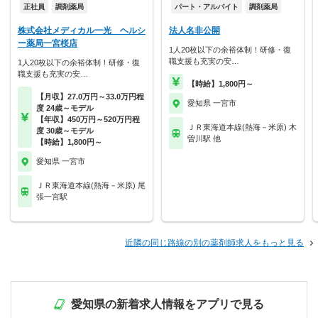
正社員
調剤薬局
パート・アルバイト
調剤薬局
株式会社メディカル一光 ヘルシ
法人名非公開
ー薬局一宮桜店
1人20枚以下の余裕体制！研修・復
職支援も充実の安…
1人20枚以下の余裕体制！研修・復
職支援も充実の安…
【時給】1,800円～
【月収】27.0万円～33.0万円程
愛知県 一宮市
度 24歳～モデル
【年収】450万円～520万円程
ＪＲ東海道本線(熱海－米原) 木
度 30歳～モデル
曽川駅 他
【時給】1,800円～
愛知県 一宮市
ＪＲ東海道本線(熱海－米原) 尾
張一宮駅
近隣の同じ路線の別の薬剤師求人をもっと見る
愛知県の新着求人情報をアプリで見る