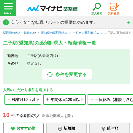
!
安心・安全な転職サポートの提供に努めます。
薬剤師の求人・転職TOP
愛知県の薬剤師求人
一宮市の薬剤師求人
二子駅の薬剤師求人
二子駅(愛知県)の薬剤師求人・転職情報一覧
勤務地
二子駅(名鉄尾西線)
その他
指定なし
条件を変更する
人気のこだわり条件を追加する
残業月10ｈ以下
年間休日120日以上
土日休み（相談可含
10
件の薬剤師求人
※ 非公開求人を除く
おすすめ順
新着順
給与順