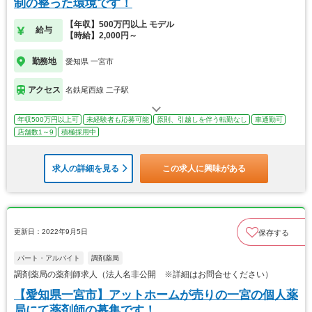
制の整った環境です！
【年収】500万円以上 モデル
給与
【時給】2,000円～
勤務地
愛知県 一宮市
アクセス
名鉄尾西線 二子駅
年収500万円以上可
未経験者も応募可能
原則、引越しを伴う転勤なし
車通勤可
店舗数1～9
積極採用中
求人の詳細を見る
この求人に興味がある
更新日：2022年9月5日
保存する
パート・アルバイト
調剤薬局
調剤薬局の薬剤師求人（法人名非公開 ※詳細はお問合せください）
【愛知県一宮市】アットホームが売りの一宮の個人薬
局にて薬剤師の募集です！