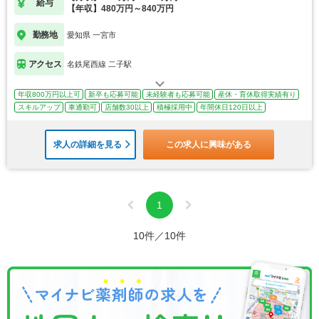
給与
【年収】480万円～840万円
勤務地
愛知県 一宮市
アクセス
名鉄尾西線 二子駅
年収800万円以上可
新卒も応募可能
未経験者も応募可能
産休・育休取得実績有り
スキルアップ
車通勤可
店舗数30以上
積極採用中
年間休日120日以上
求人の詳細を見る
この求人に興味がある
1
10件／10件