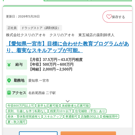
更新日：2026年5月26日
保存する
正社員
ドラッグストア（調剤併設）
株式会社クスリのアオキ クスリのアオキ 東五城店の薬剤師求人
【愛知県一宮市】目標に合わせた教育プログラムがあ
り、着実なスキルアップが可能。
【月収】37.5万円～43.0万円程度
給与
【年収】500万円～600万円
【時給】2,000円～2,500円
勤務地
愛知県 一宮市
アクセス
名鉄尾西線 二子駅
年収600万円以上可
新卒も応募可能
未経験者も応募可能
原則、引越しを伴う転勤なし
残業月10ｈ以下
住宅補助（手当）あり
産休・育休取得実績有り
スキルアップ
車通勤可
店舗数30以上
積極採用中
夏～秋入職可