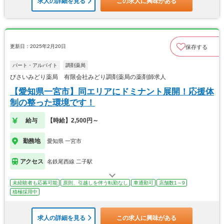
求人の詳細を見る
この求人に興味がある
更新日：2025年2月20日
保存する
パート・アルバイト
調剤薬局
びさいみどり薬局 有限会社みどり調剤薬局の薬剤師求人
【愛知県一宮市】同エリアにドミナント展開！応援体
制の整った環境です！
給与
【時給】2,500円～
勤務地
愛知県 一宮市
アクセス
名鉄尾西線 二子駅
未経験者も応募可能
原則、引越しを伴う転勤なし
車通勤可
店舗数1～9
積極採用中
求人の詳細を見る
この求人に興味がある