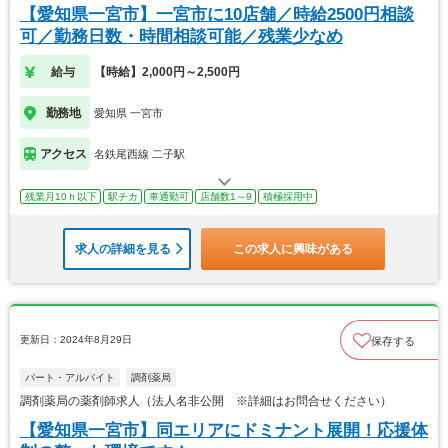
【愛知県一宮市】一宮市に10店舗／時給2500円相談
可／勤務日数・時間相談可能／残業少なめ
給与
【時給】2,000円～2,500円
勤務地
愛知県 一宮市
アクセス
名鉄尾西線 二子駅
残業月10ｈ以下
駅チカ
車通勤可
店舗数1～9
積極採用中
求人の詳細を見る
この求人に興味がある
更新日：2024年8月29日
保存する
パート・アルバイト
調剤薬局
調剤薬局の薬剤師求人（法人名非公開 ※詳細はお問合せください）
【愛知県一宮市】同エリアにドミナント展開！応援体