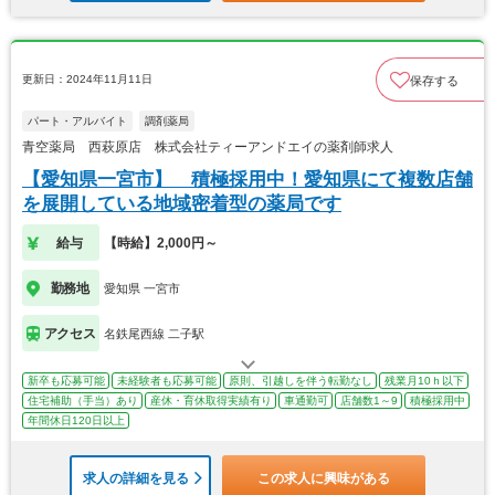
更新日：2024年11月11日
保存する
パート・アルバイト
調剤薬局
青空薬局 西萩原店 株式会社ティーアンドエイの薬剤師求人
【愛知県一宮市】 積極採用中！愛知県にて複数店舗
を展開している地域密着型の薬局です
給与
【時給】2,000円～
勤務地
愛知県 一宮市
アクセス
名鉄尾西線 二子駅
新卒も応募可能
未経験者も応募可能
原則、引越しを伴う転勤なし
残業月10ｈ以下
住宅補助（手当）あり
産休・育休取得実績有り
車通勤可
店舗数1～9
積極採用中
年間休日120日以上
求人の詳細を見る
この求人に興味がある