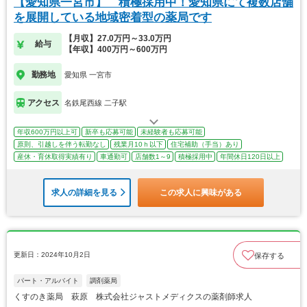
【愛知県一宮市】 積極採用中！愛知県にて複数店舗
を展開している地域密着型の薬局です
【月収】27.0万円～33.0万円
給与
【年収】400万円～600万円
勤務地
愛知県 一宮市
アクセス
名鉄尾西線 二子駅
年収600万円以上可
新卒も応募可能
未経験者も応募可能
原則、引越しを伴う転勤なし
残業月10ｈ以下
住宅補助（手当）あり
産休・育休取得実績有り
車通勤可
店舗数1～9
積極採用中
年間休日120日以上
求人の詳細を見る
この求人に興味がある
更新日：2024年10月2日
保存する
パート・アルバイト
調剤薬局
くすのき薬局 萩原 株式会社ジャストメディクスの薬剤師求人