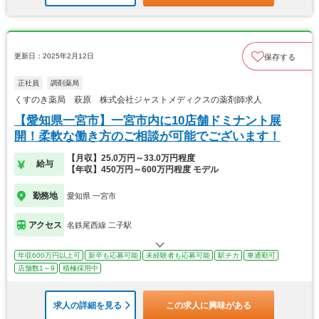
更新日：2025年2月12日
保存する
正社員
調剤薬局
くすのき薬局 萩原 株式会社ジャストメディクスの薬剤師求人
【愛知県一宮市】一宮市内に10店舗ドミナント展
開！柔軟な働き方のご相談が可能でございます！
【月収】25.0万円～33.0万円程度
給与
【年収】450万円～600万円程度 モデル
勤務地
愛知県 一宮市
アクセス
名鉄尾西線 二子駅
年収600万円以上可
新卒も応募可能
未経験者も応募可能
駅チカ
車通勤可
店舗数1～9
積極採用中
求人の詳細を見る
この求人に興味がある