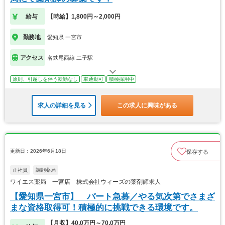
給与
【時給】1,800円～2,000円
勤務地
愛知県 一宮市
アクセス
名鉄尾西線 二子駅
原則、引越しを伴う転勤なし
車通勤可
積極採用中
求人の詳細を見る
この求人に興味がある
更新日：2026年6月18日
保存する
正社員
調剤薬局
ワイエス薬局 一宮店 株式会社ウィーズの薬剤師求人
【愛知県一宮市】 パート急募／やる気次第でさまざ
まな資格取得可！積極的に挑戦できる環境です。
【月収】40.0万円～70.0万円