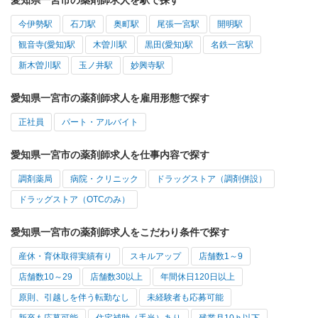
今伊勢駅
石刀駅
奥町駅
尾張一宮駅
開明駅
観音寺(愛知)駅
木曽川駅
黒田(愛知)駅
名鉄一宮駅
新木曽川駅
玉ノ井駅
妙興寺駅
愛知県一宮市の薬剤師求人を雇用形態で探す
正社員
パート・アルバイト
愛知県一宮市の薬剤師求人を仕事内容で探す
調剤薬局
病院・クリニック
ドラッグストア（調剤併設）
ドラッグストア（OTCのみ）
愛知県一宮市の薬剤師求人をこだわり条件で探す
産休・育休取得実績有り
スキルアップ
店舗数1～9
店舗数10～29
店舗数30以上
年間休日120日以上
原則、引越しを伴う転勤なし
未経験者も応募可能
新卒も応募可能
住宅補助（手当）あり
残業月10ｈ以下