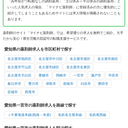
「高年収かつ転勤なしの調剤薬局」「土日休み＋平日休みの調剤薬局」と
いった人気求人の場合、「マイナビ薬剤師」に登録済みの方に優先的にご
紹介してしまうこともあるためサイトには求人情報が掲載されないことも
あります。
薬剤師のサイト「マイナビ薬剤師」では、希望通りの求人を無料でご紹介。大手
だから安心！厚生労働大臣認可の転職支援サービスです。
愛知県の薬剤師求人を市区町村で探す
名古屋市熱田区
名古屋市中川区
名古屋市港区
名古屋市南区
名古屋市守山区
名古屋市緑区
名古屋市名東区
名古屋市天白区
豊橋市
岡崎市
一宮市
瀬戸市
半田市
春日井市
豊川市
津島市
碧南市
刈谷市
豊田市
安城市
西尾市
愛知県一宮市の薬剤師求人を路線で探す
ＪＲ東海道本線(熱海－米原)
名鉄名古屋本線
名鉄尾西線
愛知県一宮市の薬剤師求人を駅で探す