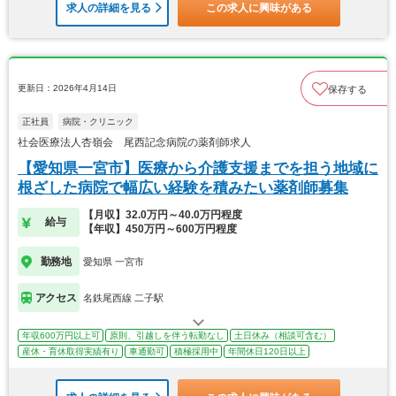
求人の詳細を見る
この求人に興味がある
更新日：2026年4月14日
保存する
正社員
病院・クリニック
社会医療法人杏嶺会 尾西記念病院の薬剤師求人
【愛知県一宮市】医療から介護支援までを担う地域に
根ざした病院で幅広い経験を積みたい薬剤師募集
【月収】32.0万円～40.0万円程度
給与
【年収】450万円～600万円程度
勤務地
愛知県 一宮市
アクセス
名鉄尾西線 二子駅
年収600万円以上可
原則、引越しを伴う転勤なし
土日休み（相談可含む）
産休・育休取得実績有り
車通勤可
積極採用中
年間休日120日以上