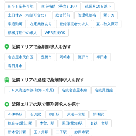
新卒も応募可能
住宅補助（手当）あり
残業月10ｈ以下
土日休み（相談可含む）
総合門前
管理職候補
駅チカ
車通勤可
在宅業務あり
登録販売者の求人
夏～秋入職可
積極採用中の求人
WEB面接OK
近隣エリアで薬剤師求人を探す
名古屋市天白区
豊橋市
岡崎市
瀬戸市
半田市
春日井市
近隣エリアの路線で薬剤師求人を探す
ＪＲ東海道本線(熱海－米原)
名鉄名古屋本線
名鉄尾西線
近隣エリアの駅で薬剤師求人を探す
今伊勢駅
石刀駅
奥町駅
尾張一宮駅
開明駅
観音寺(愛知)駅
木曽川駅
黒田(愛知)駅
名鉄一宮駅
新木曽川駅
玉ノ井駅
二子駅
妙興寺駅