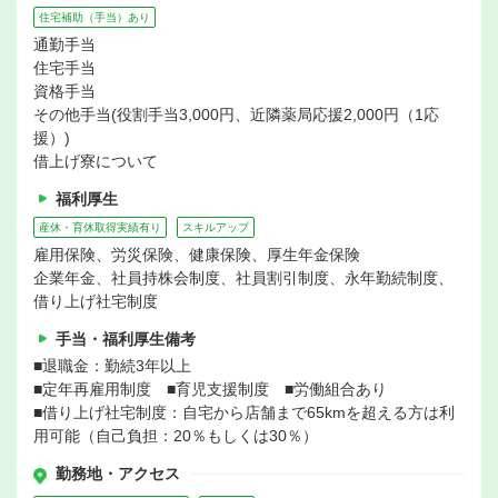
住宅補助（手当）あり
通勤手当
住宅手当
資格手当
その他手当(役割手当3,000円、近隣薬局応援2,000円（1応
援）)
借上げ寮について
福利厚生
産休・育休取得実績有り
スキルアップ
雇用保険、労災保険、健康保険、厚生年金保険
企業年金、社員持株会制度、社員割引制度、永年勤続制度、
借り上げ社宅制度
手当・福利厚生備考
■退職金：勤続3年以上
■定年再雇用制度 ■育児支援制度 ■労働組合あり
■借り上げ社宅制度：自宅から店舗まで65kmを超える方は利
用可能（自己負担：20％もしくは30％）
勤務地・アクセス