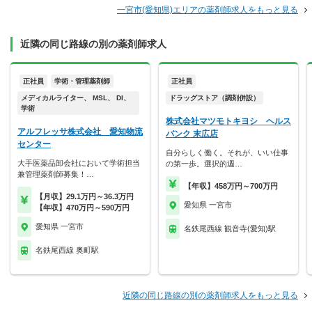
一宮市(愛知県)エリアの薬剤師求人をもっと見る
近隣の同じ路線の別の薬剤師求人
正社員
学術・管理薬剤師
正社員
メディカルライター、 MSL、 DI、
ドラッグストア（調剤併設）
学術
株式会社マツモトキヨシ ヘルス
アルフレッサ株式会社 愛知物流
バンク 末広店
センター
自分らしく働く。それが、いい仕事
大手医薬品卸会社において学術担当
の第一歩。選択的週…
兼管理薬剤師募集！…
【年収】458万円～700万円
【月収】29.1万円～36.3万円
愛知県 一宮市
【年収】470万円～590万円
愛知県 一宮市
名鉄尾西線 観音寺(愛知)駅
名鉄尾西線 奥町駅
近隣の同じ路線の別の薬剤師求人をもっと見る