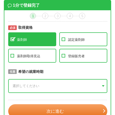
1分で登録完了
1
2
3
4
5
取得資格
必須
必須
薬剤師
認定薬剤師
薬剤師取得見込
登録販売者
取得予定年
希望の就業時期
必須
任意
年 3月
次に進む