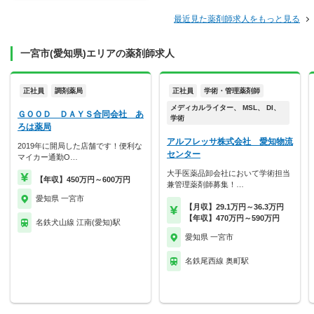
最近見た薬剤師求人をもっと見る
一宮市(愛知県)エリアの薬剤師求人
正社員
調剤薬局
正社員
学術・管理薬剤師
メディカルライター、 MSL、 DI、
ＧＯＯＤ ＤＡＹＳ合同会社 あ
学術
ろは薬局
アルフレッサ株式会社 愛知物流
2019年に開局した店舗です！便利な
センター
マイカー通勤O…
大手医薬品卸会社において学術担当
【年収】450万円～600万円
兼管理薬剤師募集！…
愛知県 一宮市
【月収】29.1万円～36.3万円
【年収】470万円～590万円
名鉄犬山線 江南(愛知)駅
愛知県 一宮市
名鉄尾西線 奥町駅