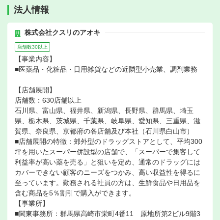
法人情報
株式会社クスリのアオキ
店舗数30以上
【事業内容】
■医薬品・化粧品・日用雑貨などの近隣型小売業、調剤業務
【店舗展開】
店舗数：630店舗以上
石川県、富山県、福井県、新潟県、長野県、群馬県、埼玉
県、栃木県、茨城県、千葉県、岐阜県、愛知県、三重県、滋
賀県、奈良県、京都府の各店舗及び本社（石川県白山市）
■店舗展開の特徴：郊外型のドラッグストアとして、平均300
坪を用いたスーパー併設型の店舗で、「スーパーで集客して
利益率が高い薬を売る」と狙いを定め、通常のドラッグには
カバーできない顧客のニーズをつかみ、高い収益性を得るに
至っています。勤務される社員の方は、生鮮食品や日用品を
含む商品を5％割引で購入ができます。
【事業所】
■関東事務所：群馬県高崎市栄町4番11 原地所第2ビル9階3