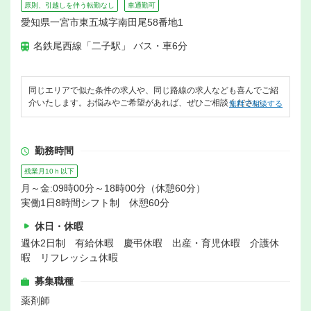
原則、引越しを伴う転勤なし
車通勤可
愛知県一宮市東五城字南田尾58番地1
名鉄尾西線「二子駅」 バス・車6分
同じエリアで似た条件の求人や、同じ路線の求人なども喜んでご紹
介いたします。お悩みやご希望があれば、ぜひご相談ください。
無料で相談する
勤務時間
残業月10ｈ以下
月～金:09時00分～18時00分（休憩60分）
実働1日8時間シフト制 休憩60分
休日・休暇
週休2日制 有給休暇 慶弔休暇 出産・育児休暇 介護休
暇 リフレッシュ休暇
募集職種
薬剤師