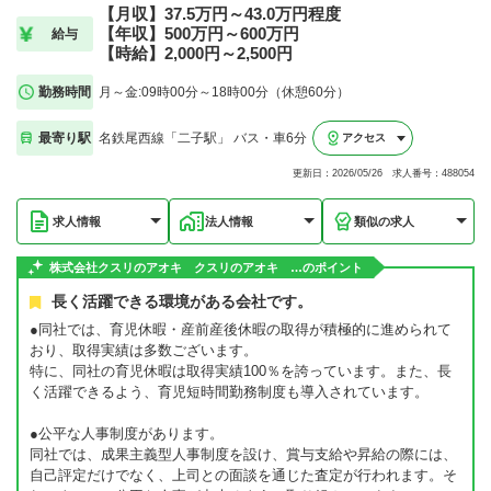
【月収】37.5万円～43.0万円程度
【年収】500万円～600万円
給与
【時給】2,000円～2,500円
勤務時間
月～金:09時00分～18時00分（休憩60分）
最寄り駅
名鉄尾西線「二子駅」 バス・車6分
アクセス
更新日：2026/05/26 求人番号：488054
求人情報
法人情報
類似の求人
株式会社クスリのアオキ クスリのアオキ …のポイント
長く活躍できる環境がある会社です。
●同社では、育児休暇・産前産後休暇の取得が積極的に進められて
おり、取得実績は多数ございます。
特に、同社の育児休暇は取得実績100％を誇っています。また、長
く活躍できるよう、育児短時間勤務制度も導入されています。
●公平な人事制度があります。
同社では、成果主義型人事制度を設け、賞与支給や昇給の際には、
自己評定だけでなく、上司との面談を通じた査定が行われます。そ