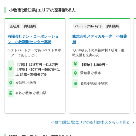
小牧市(愛知県)エリアの薬剤師求人
正社員
調剤薬局
パート・アルバイト
調剤薬局
有限会社テン・コーポレーショ
株式会社メディカル一光 小牧薬
ン 小牧調剤センター薬局
局
ベストパートナーでありベストサポ
1人20枚以下の余裕体制！研修・復
ーターであることに…
職支援も充実の安…
【月収】37.5万円～41.6万円
【時給】1,800円～
【年収】450万円～500万円以
愛知県 小牧市
上 24歳～30歳モデル
愛知県 小牧市
名鉄小牧線 小牧駅
名鉄小牧線 小牧口駅
小牧市(愛知県)エリアの薬剤師求人をもっと見る