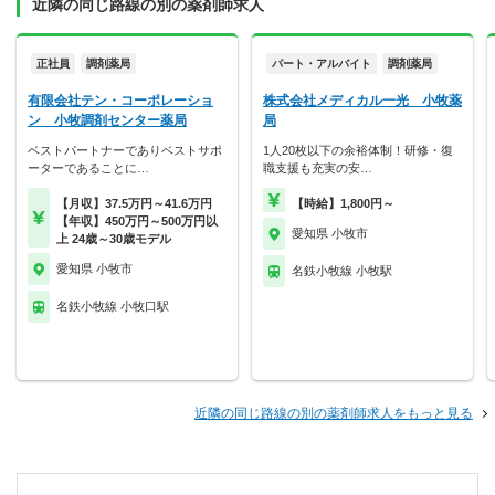
近隣の同じ路線の別の薬剤師求人
正社員
調剤薬局
パート・アルバイト
調剤薬局
有限会社テン・コーポレーショ
株式会社メディカル一光 小牧薬
ン 小牧調剤センター薬局
局
ベストパートナーでありベストサポ
1人20枚以下の余裕体制！研修・復
ーターであることに…
職支援も充実の安…
【月収】37.5万円～41.6万円
【時給】1,800円～
【年収】450万円～500万円以
愛知県 小牧市
上 24歳～30歳モデル
愛知県 小牧市
名鉄小牧線 小牧駅
名鉄小牧線 小牧口駅
近隣の同じ路線の別の薬剤師求人をもっと見る