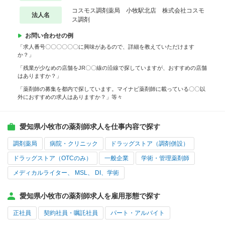
コスモス調剤薬局 小牧駅北店 株式会社コスモ
法人名
ス調剤
お問い合わせの例
「求人番号〇〇〇〇〇〇に興味があるので、詳細を教えていただけます
か？」
「残業が少なめの店舗をJR〇〇線の沿線で探していますが、おすすめの店舗
はありますか？」
「薬剤師の募集を都内で探しています。マイナビ薬剤師に載っている〇〇以
外におすすめの求人はありますか？」等々
愛知県小牧市の薬剤師求人を仕事内容で探す
調剤薬局
病院・クリニック
ドラッグストア（調剤併設）
ドラッグストア（OTCのみ）
一般企業
学術・管理薬剤師
メディカルライター、 MSL、 DI、学術
愛知県小牧市の薬剤師求人を雇用形態で探す
正社員
契約社員・嘱託社員
パート・アルバイト