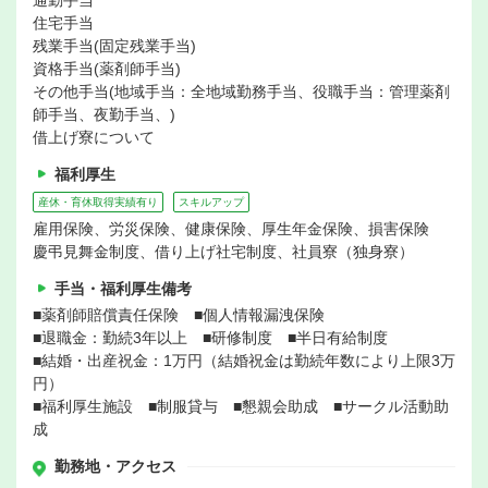
通勤手当
住宅手当
残業手当(固定残業手当)
資格手当(薬剤師手当)
その他手当(地域手当：全地域勤務手当、役職手当：管理薬剤
師手当、夜勤手当、)
借上げ寮について
福利厚生
産休・育休取得実績有り
スキルアップ
雇用保険、労災保険、健康保険、厚生年金保険、損害保険
慶弔見舞金制度、借り上げ社宅制度、社員寮（独身寮）
手当・福利厚生備考
■薬剤師賠償責任保険 ■個人情報漏洩保険
■退職金：勤続3年以上 ■研修制度 ■半日有給制度
■結婚・出産祝金：1万円（結婚祝金は勤続年数により上限3万
円）
■福利厚生施設 ■制服貸与 ■懇親会助成 ■サークル活動助
成
勤務地・アクセス