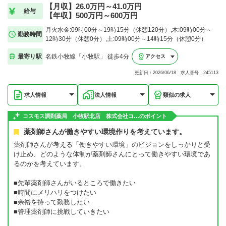
【月収】26.0万円～41.0万円
給与
【年収】500万円～600万円
月火水金:09時00分～19時15分（休憩120分）,木:09時00分～
勤務時間
12時30分（休憩0分）,土:09時00分～14時15分（休憩0分）
最寄り駅
名鉄小牧線「小牧駅」 徒歩4分
アクセス
更新日：2026/06/18 求人番号：245113
求人情報
法人情報
類似の求人
コスモス調剤薬局 小牧駅北店 株式会社コ…のポイント
薬剤師さんが働きやすい環境作りを考えています。
薬剤師さんが考える「働きやすい環境」のビジョンをしっかりと受
け止め、どのような体制が薬剤師さんにとって働きやすい環境であ
るのかを考えています。
■先輩薬剤師さんがいるところで働きたい
■時間にメリハリをつけたい
■余裕を持って勤務したい
■管理薬剤師に挑戦していきたい