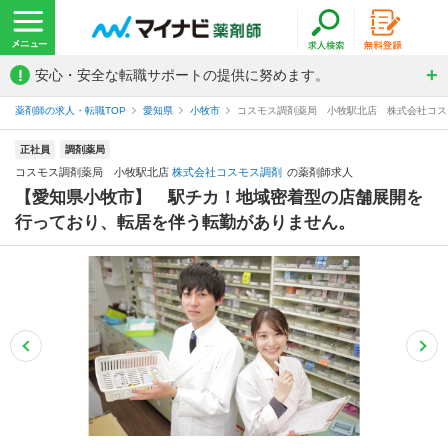
!
安心・安全な転職サポートの提供に努めます。
薬剤師の求人・転職TOP
愛知県
小牧市
コスモス調剤薬局 小牧駅北店 株式会社コス
正社員
調剤薬局
コスモス調剤薬局 小牧駅北店
株式会社コスモス調剤
の薬剤師求人
【愛知県小牧市】 駅チカ！地域密着型の店舗展開を
行っており、転居を伴う転勤がありません。