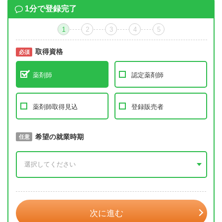
1分で登録完了
1
2
3
4
5
取得資格
必須
必須
薬剤師
認定薬剤師
薬剤師取得見込
登録販売者
取得予定年
希望の就業時期
必須
任意
年 3月
次に進む