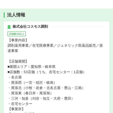
法人情報
株式会社コスモス調剤
店舗数30以上
【事業内容】
調剤薬局事業／在宅医療事業／ジェネリック医薬品販売／派
遣事業
【店舗展開】
■展開エリア：愛知県・岐阜県
■店舗数：53店舗（うち、在宅センター：1店舗）
・名古屋
・尾張西（一宮・稲沢・岐南）
・尾張北（小牧・岩倉・北名古屋・豊山・江南）
・尾張東（春日井・尾張旭）
・三河・知多（刈谷・知立・大府・豊田）
・在宅センター
【事業所】