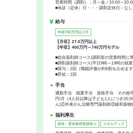
営業時間（調剤）：月～金／10:00～20:00、土
■休診（定休）日・・・調剤定休日：なし
給与
年収700万円以上可
【月収】27.0万円以上
【年収】400万円～740万円モデル
■総合薬剤師コース(調剤室の営業時間に準ず
■調剤薬剤師コース(平日9時～19時の就業)
■賞与：2回（職能評価が約6割を占めま
■昇給：1回
手当
通勤手当 残業手当 資格手当 その他手当(
円/月（4人目以降は子ども1人につき20,
ん)②外来がん治療専門薬剤師③緩和薬物
福利厚生
産休・育休取得実績有り
スキルアップ