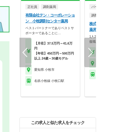
正社員
調剤薬局
パート・アルバイト
有限会社テン・コーポレーショ
調剤薬局
ン 小牧調剤センター薬局
株式会社メディカル一光 
ベストパートナーでありベストサ
薬局
ポーターであることに…
1人20枚以下の余裕体制！研
復職支援も充実の安…
【月収】37.5万円～41.6万
円
【時給】1,800円～
【年収】450万円～500万円
以上 24歳～30歳モデル
愛知県 小牧市
愛知県 小牧市
名鉄小牧線 小牧駅
名鉄小牧線 小牧口駅
この求人と似た求人をチェック