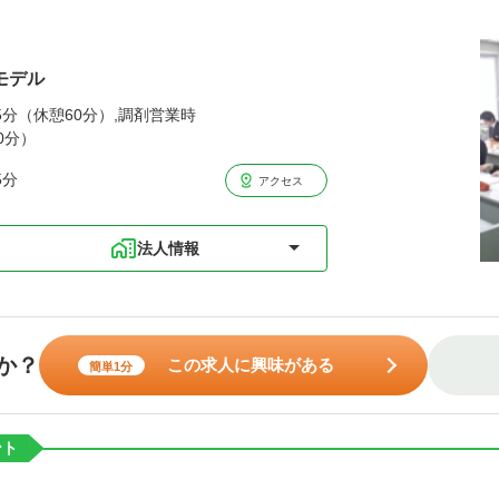
モデル
45分（休憩60分）,調剤営業時
0分）
5分
アクセス
法人情報
か？
この求人に興味がある
簡単1分
ント