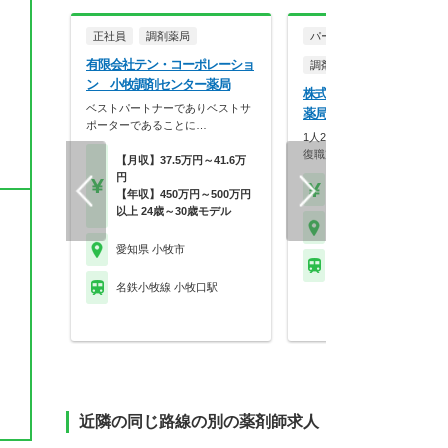
正社員
調剤薬局
パート・アルバイト
有限会社テン・コーポレーショ
調剤薬局
ン 小牧調剤センター薬局
株式会社メディカル一光 
ベストパートナーでありベストサ
ス
薬局
ポーターであることに…
1人20枚以下の余裕体制！研
復職支援も充実の安…
【月収】37.5万円～41.6万
円
【時給】1,800円～
【年収】450万円～500万円
以上 24歳～30歳モデル
愛知県 小牧市
愛知県 小牧市
名鉄小牧線 小牧駅
名鉄小牧線 小牧口駅
近隣の同じ路線の別の薬剤師求人