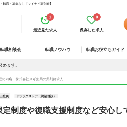
求人・転職・募集なら【マイナビ薬剤師】
1
0
最近見た求人
保存した求人
転職相談会
転職ノウハウ
転職お役立ちガイド
努めます。
 堀の内店 株式会社スギ薬局の薬剤師求人
正社員
ドラッグストア（調剤併設）
限定制度や復職支援制度など安心し