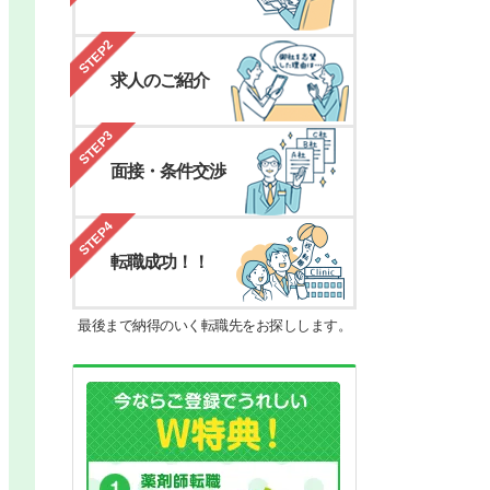
STEP2
求人のご紹介
STEP3
面接・条件交渉
STEP4
転職成功！！
最後まで納得のいく転職先をお探しします。