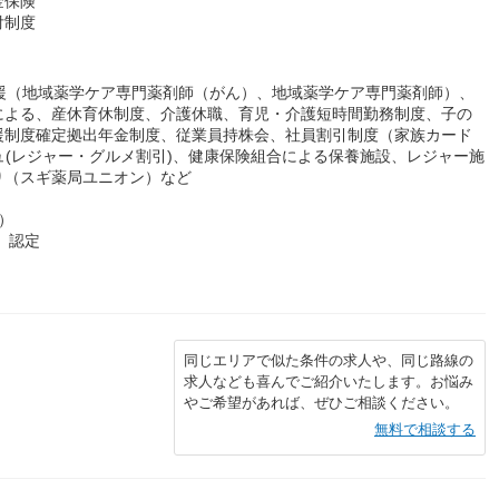
金保険
付制度
援（地域薬学ケア専門薬剤師（がん）、地域薬学ケア専門薬剤師）、
による、産休育休制度、介護休職、育児・介護短時間勤務制度、子の
援制度確定拠出年金制度、従業員持株会、社員割引制度（家族カード
ュ(レジャー・グルメ割引)、健康保険組合による保養施設、レジャー施
り（スギ薬局ユニオン）など
）
）認定
同じエリアで似た条件の求人や、同じ路線の
求人なども喜んでご紹介いたします。お悩み
やご希望があれば、ぜひご相談ください。
無料で相談する