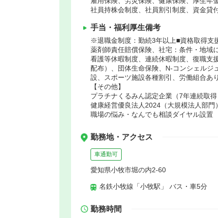
雇用保険、労災保険、健康保険、厚生年
社員持株会制度、社員割引制度、資金貸
手当・福利厚生備考
※退職金制度：勤続3年以上■資格取得支
薬剤師責任賠償保険、社宅：条件・地域
看護等休暇制度、連続休暇制度、復職支
配布）、団体生命保険、N-コンシェルジ
設、スポーツ施設各種割引、労働組合あ
【その他】
プラチナくるみん認定企業（7年連続取得
健康経営優良法人2024（大規模法人部門
職場の悩み・なんでも相談ダイヤル設置
勤務地・アクセス
車通勤可
愛知県小牧市堀の内2-60
名鉄小牧線「小牧駅」 バス・車5分
勤務時間