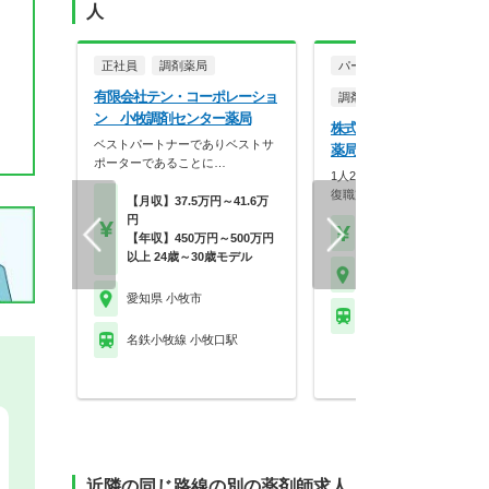
人
正社員
調剤薬局
パート・アルバイト
有限会社テン・コーポレーショ
調剤薬局
ン 小牧調剤センター薬局
株式会社メディカル一光 
ベストパートナーでありベストサ
薬局
ポーターであることに…
1人20枚以下の余裕体制！研
復職支援も充実の安…
【月収】37.5万円～41.6万
円
【時給】1,800円～
【年収】450万円～500万円
以上 24歳～30歳モデル
愛知県 小牧市
愛知県 小牧市
名鉄小牧線 小牧駅
名鉄小牧線 小牧口駅
近隣の同じ路線の別の薬剤師求人