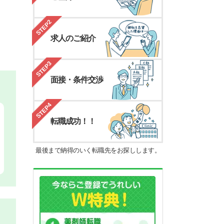
STEP2
求人のご紹介
STEP3
面接・条件交渉
STEP4
転職成功！！
最後まで納得のいく転職先をお探しします。