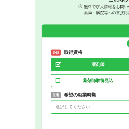
無料で求人情報をお問い
薬局・病院等への直接応
取得資格
必須
薬剤師
薬剤師取得見込
取得予定年
希望の就業時期
必須
任意
年 3月