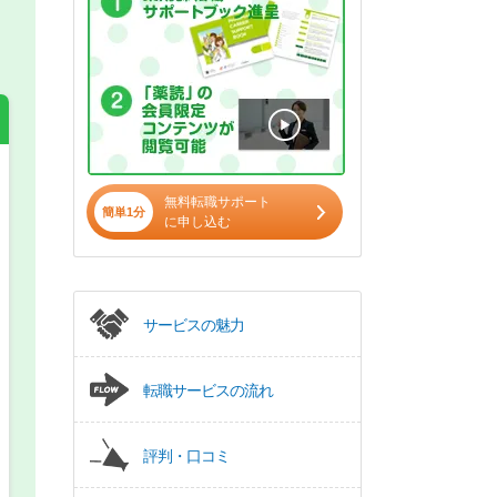
希望の働き方
必須
無料転職サポート
簡単1分
に申し込む
正社員
パート(週4日～5日)
サービスの魅力
転職サービスの流れ
評判・口コミ