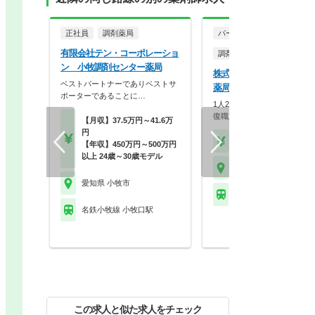
正社員
調剤薬局
パート・アルバイト
有限会社テン・コーポレーショ
調剤薬局
ン 小牧調剤センター薬局
株式会社メディカル一光 
ベストパートナーでありベストサ
薬局
ポーターであることに…
1人20枚以下の余裕体制！研
復職支援も充実の安…
【月収】37.5万円～41.6万
円
【時給】1,800円～
【年収】450万円～500万円
以上 24歳～30歳モデル
愛知県 小牧市
愛知県 小牧市
名鉄小牧線 小牧駅
名鉄小牧線 小牧口駅
この求人と似た求人をチェック