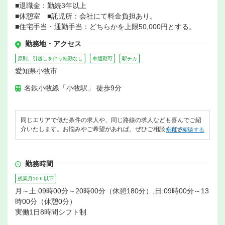
■退職金：勤続3年以上
■休憩室 ■託児所：会社にて料金負担あり。
■住宅手当・通勤手当：どちらかを上限50,000円とする。
勤務地・アクセス
原則、引越しを伴う転勤なし
車通勤可
駅チカ
愛知県小牧市
名鉄小牧線「小牧駅」 徒歩9分
同じエリアで似た条件の求人や、同じ路線の求人なども喜んでご紹
介いたします。お悩みやご希望があれば、ぜひご相談ください。
無料で相談する
勤務時間
残業月10ｈ以下
月～土:09時00分～20時00分（休憩180分）,日:09時00分～13
時00分（休憩0分）
実働1日8時間シフト制