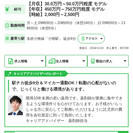
【月収】30.0万円～50.0万円程度 モデル
【年収】450万円～750万円程度 モデル
給与
【時給】2,000円～2,500円
月～土:09時00分～20時00分（休憩180分）,日:09時00分～13
勤務時間
時00分（休憩0分）
最寄り駅
名鉄小牧線「小牧駅」 徒歩9分
アクセス
更新日：2024/11/10 求人番号：387239
求人情報
法人情報
類似の求人
キャリアアドバイザーのレポート
駅チカ徒歩9分＆マイカー通勤OK！転勤の心配がないの
で、じっくりと働ける環境があります。
開局10年未満の若い薬局です。薬剤師が業務に集中でき
るような環境作りを心がけております。お子様がいらっ
しゃる方に安心してご勤務いただけるように託児所の費
用を会社規定に則って負担いたします。
キャリアアドバイザー 薬剤師担当