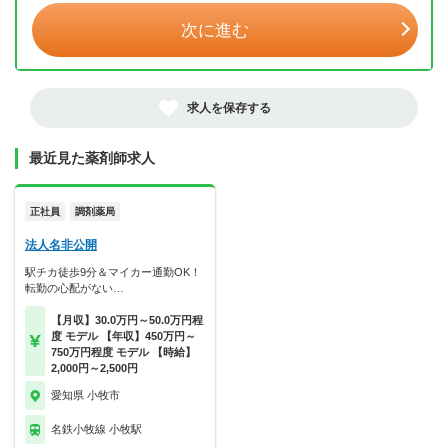
次に進む
求人を保存する
最近見た薬剤師求人
正社員
調剤薬局
法人名非公開
駅チカ徒歩9分＆マイカー通勤OK！
転勤の心配がない…
【月収】30.0万円～50.0万円程
度 モデル 【年収】450万円～
750万円程度 モデル 【時給】
2,000円～2,500円
愛知県 小牧市
名鉄小牧線 小牧駅