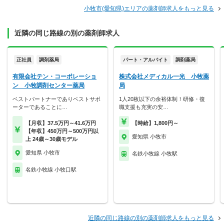
小牧市(愛知県)エリアの薬剤師求人をもっと見る
近隣の同じ路線の別の薬剤師求人
正社員
調剤薬局
パート・アルバイト
調剤薬局
有限会社テン・コーポレーショ
株式会社メディカル一光 小牧薬
ン 小牧調剤センター薬局
局
ベストパートナーでありベストサポ
1人20枚以下の余裕体制！研修・復
ーターであることに…
職支援も充実の安…
【月収】37.5万円～41.6万円
【時給】1,800円～
【年収】450万円～500万円以
愛知県 小牧市
上 24歳～30歳モデル
愛知県 小牧市
名鉄小牧線 小牧駅
名鉄小牧線 小牧口駅
近隣の同じ路線の別の薬剤師求人をもっと見る