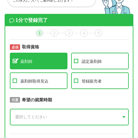
この求人についてご案内差し上げます！
1分で登録完了
1
2
3
4
5
取得資格
必須
必須
薬剤師
認定薬剤師
薬剤師取得見込
登録販売者
取得予定年
希望の就業時期
必須
任意
年 3月