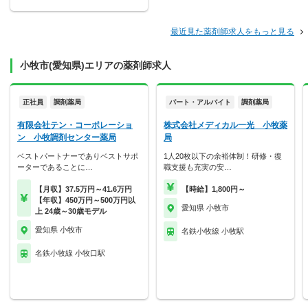
最近見た薬剤師求人をもっと見る
小牧市(愛知県)エリアの薬剤師求人
正社員
調剤薬局
パート・アルバイト
調剤薬局
有限会社テン・コーポレーショ
株式会社メディカル一光 小牧薬
ン 小牧調剤センター薬局
局
ベストパートナーでありベストサポ
1人20枚以下の余裕体制！研修・復
ーターであることに…
職支援も充実の安…
【月収】37.5万円～41.6万円
【時給】1,800円～
【年収】450万円～500万円以
愛知県 小牧市
上 24歳～30歳モデル
愛知県 小牧市
名鉄小牧線 小牧駅
名鉄小牧線 小牧口駅