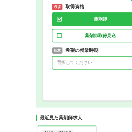
取得資格
必須
薬剤師
薬剤師取得見込
取得予定年
希望の就業時期
必須
任意
年 3月
最近見た薬剤師求人