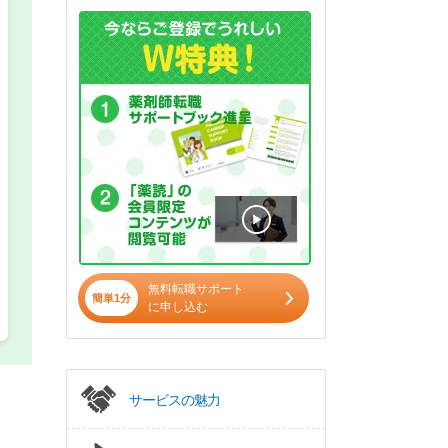
希望の働き方
必須
正社員
パート(週4日～5日)
無料転職サポート
簡単1分
に申し込む
サービスの魅力