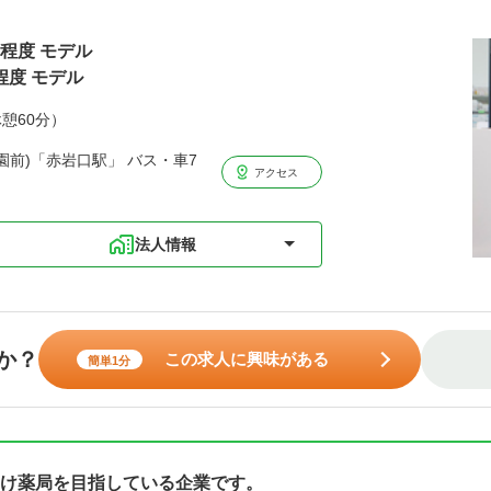
円程度 モデル
程度 モデル
休憩60分）
前)「赤岩口駅」 バス・車7
アクセス
法人情報
か？
この求人に興味がある
簡単1分
け薬局を目指している企業です。