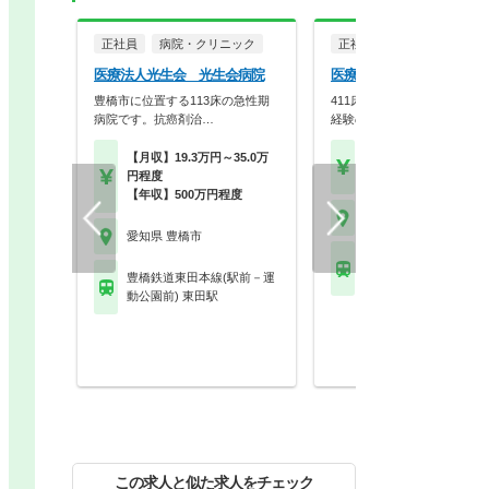
正社員
病院・クリニック
正社員
病院・クリニッ
医療法人光生会 光生会病院
医療法人光生会 赤岩病院
豊橋市に位置する113床の急性期
411床の完全療養型病院です
病院です。抗癌剤治…
経験の方もまずはご…
【月収】19.3万円～35.0万
【年収】500万円程度
円程度
【時給】2,500円～
【年収】500万円程度
愛知県 豊橋市
愛知県 豊橋市
豊橋鉄道東田本線(駅
豊橋鉄道東田本線(駅前－運
動公園前) 赤岩口駅
動公園前) 東田駅
この求人と似た求人をチェック