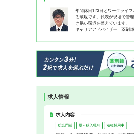
年間休日123日とワークライ
る環境です。代表が現場で管理
き易い環境を整えています。
キャリアアドバイザー 薬剤師
求人情報
求人内容
総合門前
夏～秋入職可
積極採用中