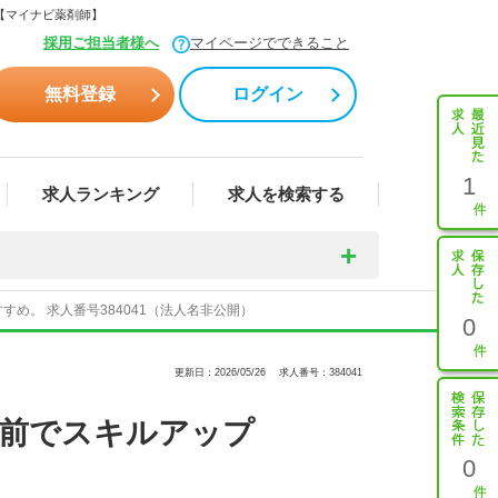
【マイナビ薬剤師】
採用ご担当者様へ
マイページでできること
無料登録
ログイン
1
求人ランキング
求人を検索する
め。 求人番号384041（法人名非公開）
0
更新日：2026/05/26
求人番号：384041
門前でスキルアップ
0