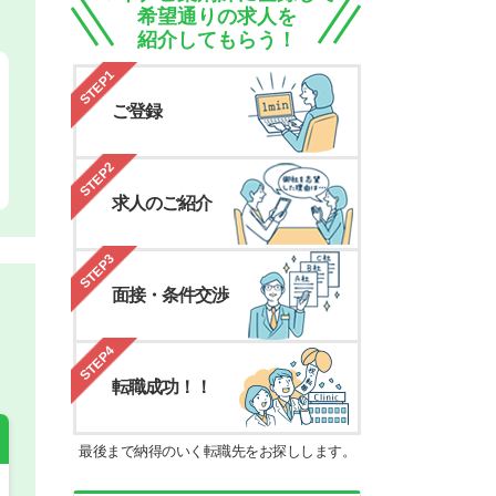
希望通りの求人を
紹介してもらう！
STEP1
ご登録
STEP2
求人のご紹介
STEP3
面接・条件交渉
STEP4
転職成功！！
最後まで納得のいく転職先をお探しします。