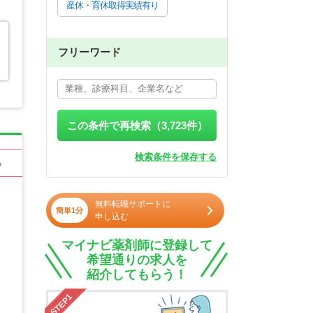
産休・育休取得実績有り
フリーワード
この条件で再検索（
3,723
件）
検索条件を保存する
る
無料転職サポートに
簡単1分
申し込む
マイナビ薬剤師に登録して
希望通りの求人を
紹介してもらう！
STEP1