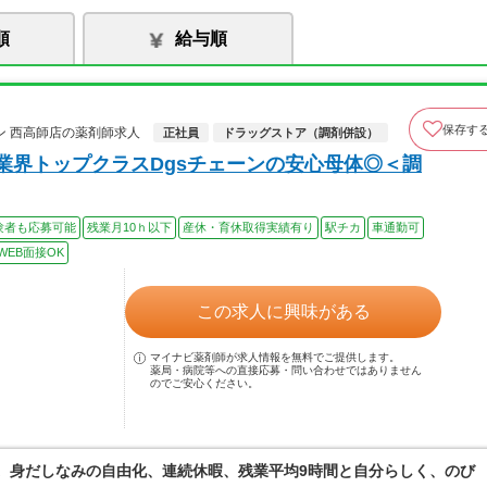
順
給与順
保存す
 西高師店の薬剤師求人
正社員
ドラッグストア（調剤併設）
業界トップクラスDgsチェーンの安心母体◎＜調
験者も応募可能
残業月10ｈ以下
産休・育休取得実績有り
駅チカ
車通勤可
WEB面接OK
この求人に興味がある
マイナビ薬剤師が求人情報を無料でご提供します。
薬局・病院等への直接応募・問い合わせではありません
のでご安心ください。
境。身だしなみの自由化、連続休暇、残業平均9時間と自分らしく、のび