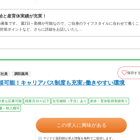
有給と産育休実績が充実！
募集です。 週2日～勤務が可能なので、ご自身のライフスタイルに合わせて働くこ
接対策ポイントなど、さらに詳細をお話しいたし…
保存す
正社員
調剤薬局
相談可能！キャリアパス制度も充実♪働きやすい環境
験者も応募可能
残業月10ｈ以下
住宅補助（手当）あり
産休・育休取得実績有り
夏～秋入職可
この求人に興味がある
マイナビ薬剤師が求人情報を無料でご提供します。