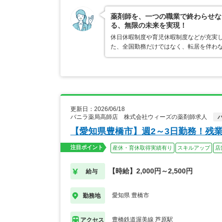
薬剤師を、一つの職業で終わらせな
る、無限の未来を実現！
休日休暇制度や育児休暇制度などが充実
た、全国勤務だけではなく、転居を伴わ
更新日：2026/06/18
バニラ薬局高師店 株式会社ウィーズの薬剤師求人
【愛知県豊橋市】週2～3日勤務！残
注目ポイント
産休・育休取得実績有り
スキルアップ
店
【時給】2,000円～2,500円
給与
愛知県 豊橋市
勤務地
豊橋鉄道渥美線 芦原駅
アクセス