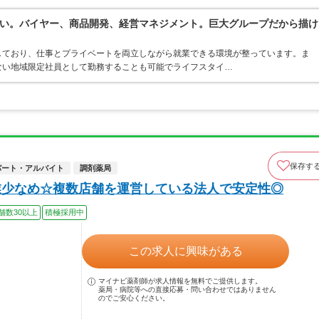
い。バイヤー、商品開発、経営マネジメント。巨大グループだから描け
しており、仕事とプライベートを両立しながら就業できる環境が整っています。ま
ない地域限定社員として勤務することも可能でライフスタイ…
保存す
パート・アルバイト
調剤薬局
業少なめ☆複数店舗を運営している法人で安定性◎
舗数30以上
積極採用中
この求人に興味がある
マイナビ薬剤師が求人情報を無料でご提供します。
薬局・病院等への直接応募・問い合わせではありません
のでご安心ください。