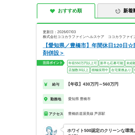
おすすめ順
新着
更新日：2026/07/03
株式会社ココカラファインヘルスケア ココカラファイン
【愛知県／豊橋市】年間休日120日☆
剤併設＞
注目ポイント
年収550万円以上可
新卒も応募可能
未経
店舗数30以上
積極採用中
在宅業務あり
【年収】430万円～560万円
給与
愛知県 豊橋市
勤務地
豊橋鉄道渥美線 芦原駅
アクセス
ホワイト500認定のクリーンな環