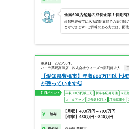
全国600店舗超の成長企業！長期
愛知県豊橋市にある調剤薬局での薬剤師の
とができます♪ ご興味のある方には、面
更新日：2026/06/18
バニラ薬局高師店 株式会社ウィーズの薬剤師求人
【愛知県豊橋市】年収600万円以上
が整っています◎
注目ポイント
年収800万円以上可
新卒も応募可能
未経
スキルアップ
店舗数30以上
積極採用中
【月収】40.0万円～70.0万円
給与
【年収】480万円～840万円
愛知県 豊橋市
勤務地