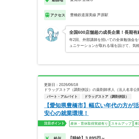
豊橋鉄道渥美線 芦原駅
アクセス
全国600店舗超の成長企業！長期
年2回、外部講師を招いての全体勉強会
ュニケーションが取れる場を設けて、気
更新日：2026/06/18
ドラッグストア（調剤併設）の薬剤師求人（法人名非公
パート・アルバイト
ドラッグストア（調剤併設）
【愛知県豊橋市】幅広い年代の方が活
安心の就業環境！
注目ポイント
産休・育休取得実績有り
スキルアップ
車
【時給】3,895円～
給与