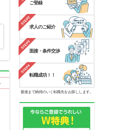
ご登録
STEP2
求人のご紹介
STEP3
面接・条件交渉
STEP4
転職成功！！
る
最後まで納得のいく転職先をお探しします。