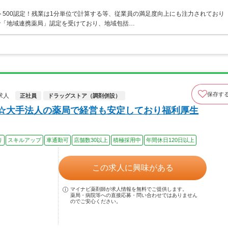
ト500認定！残業は1分単位で計算する等、従業員の満足度向上にも注力されており
で「地域連携薬局」認定を受けており、地域包括…
保存す
求人
正社員
ドラッグストア（調剤併設）
上☆大手法人の薬局で経営も安定しており福利厚生
り
スキルアップ
車通勤可
店舗数30以上
積極採用中
年間休日120日以上
この求人に興味がある
マイナビ薬剤師が求人情報を無料でご提供します。
薬局・病院等への直接応募・問い合わせではありません
のでご安心ください。