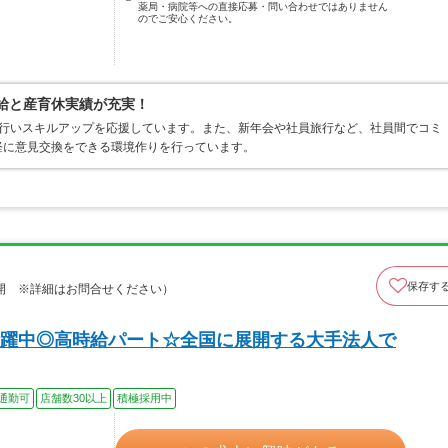
薬局・病院等への直接応募・問い合わせではありません
のでご安心ください。
有給と産育休実績が充実！
を行いスキルアップを応援しています。また、新年会や社員旅行など、社員間でコミ
軽に意見交換をできる環境作りを行っています。
保存す
開 ※詳細はお問合せください）
躍中◎高時給パート☆全国に展開する大手法人で
通勤可
店舗数30以上
積極採用中