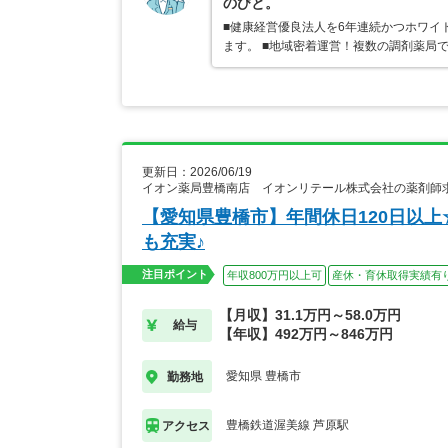
のびと。
■健康経営優良法人を6年連続かつホワイ
ます。 ■地域密着運営！複数の調剤薬局
更新日：2026/06/19
イオン薬局豊橋南店 イオンリテール株式会社の薬剤師
【愛知県豊橋市】年間休日120日以
も充実♪
注目ポイント
年収800万円以上可
産休・育休取得実績有
【月収】31.1万円～58.0万円
給与
【年収】492万円～846万円
愛知県 豊橋市
勤務地
豊橋鉄道渥美線 芦原駅
アクセス