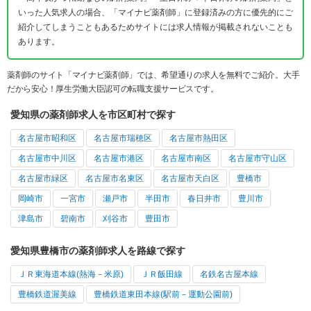
いった人気求人の場合、「マイナビ薬剤師」に登録済みの方に優先的にご
紹介してしまうこともあるためサイトには求人情報が掲載されないことも
あります。
薬剤師のサイト「マイナビ薬剤師」では、希望通りの求人を無料でご紹介。大手
だから安心！厚生労働大臣認可の転職支援サービスです。
愛知県の薬剤師求人を市区町村で探す
名古屋市昭和区
名古屋市瑞穂区
名古屋市熱田区
名古屋市中川区
名古屋市港区
名古屋市南区
名古屋市守山区
名古屋市緑区
名古屋市名東区
名古屋市天白区
豊橋市
岡崎市
一宮市
瀬戸市
半田市
春日井市
豊川市
津島市
碧南市
刈谷市
豊田市
愛知県豊橋市の薬剤師求人を路線で探す
ＪＲ東海道本線(熱海－米原)
ＪＲ飯田線
名鉄名古屋本線
豊橋鉄道渥美線
豊橋鉄道東田本線(駅前－運動公園前)