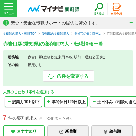
!
安心・安全な転職サポートの提供に努めます。
薬剤師の求人・転職TOP
愛知県の薬剤師求人
豊橋市の薬剤師求人
赤岩口駅の薬剤師求
赤岩口駅(愛知県)の薬剤師求人・転職情報一覧
勤務地
赤岩口駅(豊橋鉄道東田本線(駅前－運動公園前))
その他
指定なし
条件を変更する
人気のこだわり条件を追加する
残業月10ｈ以下
年間休日120日以上
土日休み（相談可含
7
件の薬剤師求人
※ 非公開求人を除く
おすすめ順
新着順
給与順