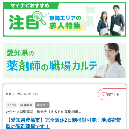
愛知県
の
更新日：2026年7月22日
保存する
正社員
調剤薬局
募集停止
たかやま調剤薬局 株式会社ＢＳＰの薬剤師求人
【愛知県豊橋市】完全週休2日制検討可能！地域密着
型の調剤薬局です！