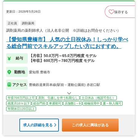
更新日：2026年5月26日
保存する
正社員
調剤薬局
調剤薬局の薬剤師求人（法人名非公開 ※詳細はお問合せください）
【愛知県豊橋市】 人気の土日祝休み！しっかり学べ
る総合門前でスキルアップしたい方におすすめ。
【月収】50.0万円～65.0万円程度 モデル
給与
【年収】600万円～780万円程度 モデル
勤務地
愛知県 豊橋市
アクセス
豊橋鉄道東田本線(駅前－運動公園前) 赤岩口駅
年収700万円以上可
原則、引越しを伴う転勤なし
土日休み（相談可含む）
残業月10ｈ以下
総合門前
車通勤可
店舗数1～9
積極採用中
夏～秋入職可
年間休日120日以上
求人の詳細を見る
この求人に興味がある