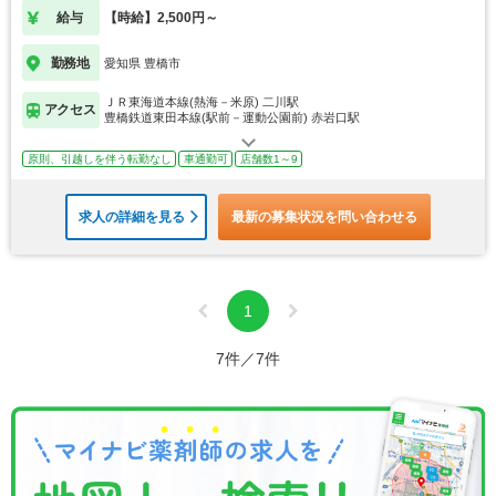
給与
【時給】2,500円～
勤務地
愛知県 豊橋市
ＪＲ東海道本線(熱海－米原) 二川駅
アクセス
豊橋鉄道東田本線(駅前－運動公園前) 赤岩口駅
原則、引越しを伴う転勤なし
車通勤可
店舗数1～9
求人の詳細を見る
最新の募集状況を問い合わせる
1
7件／7件