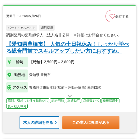
更新日：2026年5月26日
保存する
パート・アルバイト
調剤薬局
調剤薬局の薬剤師求人（法人名非公開 ※詳細はお問合せください）
【愛知県豊橋市】 人気の土日祝休み！しっかり学べ
る総合門前でスキルアップしたい方におすすめ。
給与
【時給】2,500円～2,800円
勤務地
愛知県 豊橋市
アクセス
豊橋鉄道東田本線(駅前－運動公園前) 赤岩口駅
原則、引越しを伴う転勤なし
総合門前
車通勤可
店舗数1～9
積極採用中
夏～秋入職可
求人の詳細を見る
この求人に興味がある