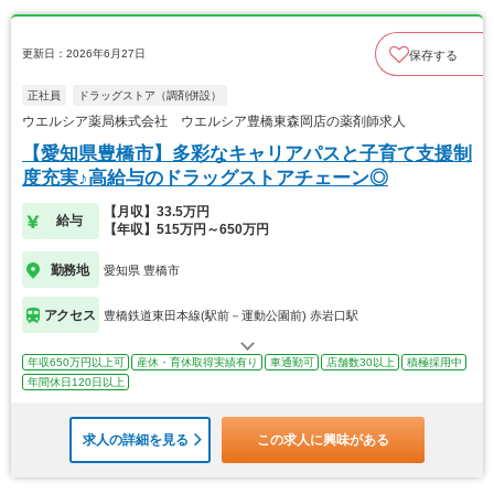
更新日：2026年6月27日
保存する
正社員
ドラッグストア（調剤併設）
ウエルシア薬局株式会社 ウエルシア豊橋東森岡店の薬剤師求人
【愛知県豊橋市】多彩なキャリアパスと子育て支援制
度充実♪高給与のドラッグストアチェーン◎
【月収】33.5万円
給与
【年収】515万円～650万円
勤務地
愛知県 豊橋市
アクセス
豊橋鉄道東田本線(駅前－運動公園前) 赤岩口駅
年収650万円以上可
産休・育休取得実績有り
車通勤可
店舗数30以上
積極採用中
年間休日120日以上
求人の詳細を見る
この求人に興味がある