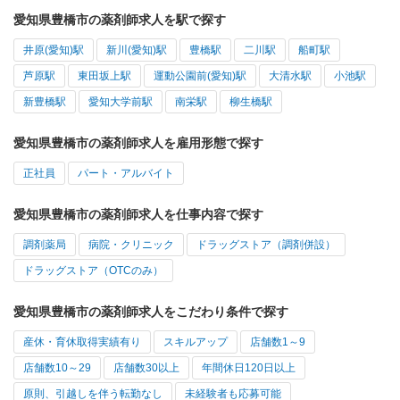
愛知県豊橋市の薬剤師求人を駅で探す
井原(愛知)駅
新川(愛知)駅
豊橋駅
二川駅
船町駅
芦原駅
東田坂上駅
運動公園前(愛知)駅
大清水駅
小池駅
新豊橋駅
愛知大学前駅
南栄駅
柳生橋駅
愛知県豊橋市の薬剤師求人を雇用形態で探す
正社員
パート・アルバイト
愛知県豊橋市の薬剤師求人を仕事内容で探す
調剤薬局
病院・クリニック
ドラッグストア（調剤併設）
ドラッグストア（OTCのみ）
愛知県豊橋市の薬剤師求人をこだわり条件で探す
産休・育休取得実績有り
スキルアップ
店舗数1～9
店舗数10～29
店舗数30以上
年間休日120日以上
原則、引越しを伴う転勤なし
未経験者も応募可能