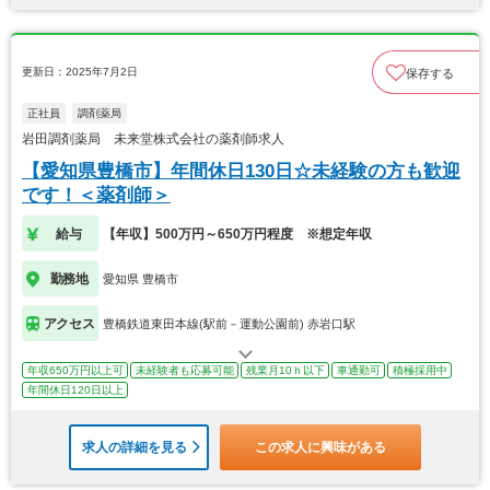
更新日：2025年7月2日
保存する
正社員
調剤薬局
岩田調剤薬局 未来堂株式会社の薬剤師求人
【愛知県豊橋市】年間休日130日☆未経験の方も歓迎
です！＜薬剤師＞
給与
【年収】500万円～650万円程度 ※想定年収
勤務地
愛知県 豊橋市
アクセス
豊橋鉄道東田本線(駅前－運動公園前) 赤岩口駅
年収650万円以上可
未経験者も応募可能
残業月10ｈ以下
車通勤可
積極採用中
年間休日120日以上
求人の詳細を見る
この求人に興味がある