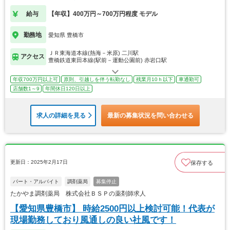
給与
【年収】400万円～700万円程度 モデル
勤務地
愛知県 豊橋市
ＪＲ東海道本線(熱海－米原) 二川駅
アクセス
豊橋鉄道東田本線(駅前－運動公園前) 赤岩口駅
年収700万円以上可
原則、引越しを伴う転勤なし
残業月10ｈ以下
車通勤可
店舗数1～9
年間休日120日以上
求人の詳細を見る
最新の募集状況を問い合わせる
更新日：2025年2月17日
保存する
パート・アルバイト
調剤薬局
募集停止
たかやま調剤薬局 株式会社ＢＳＰの薬剤師求人
【愛知県豊橋市】 時給2500円以上検討可能！代表が
現場勤務しており風通しの良い社風です！