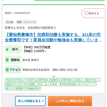
更新日：2026年8月3日
保存する
正社員
病院・クリニック
医療法人光生会 赤岩病院の薬剤師求人
【愛知県豊橋市】抗癌剤治療も実施する、411床の完
全療養型です！委員会活動や勉強会も実施していま
す。
【年収】500万円程度
給与
【時給】2,500円～
勤務地
愛知県 豊橋市
アクセス
豊橋鉄道東田本線(駅前－運動公園前) 赤岩口駅
年収500万円以上可
新卒も応募可能
未経験者も応募可能
土日休み（相談可含む）
残業月10ｈ以下
住宅補助（手当）あり
産休・育休取得実績有り
スキルアップ
駅チカ
車通勤可
積極採用中
求人の詳細を見る
この求人に興味がある