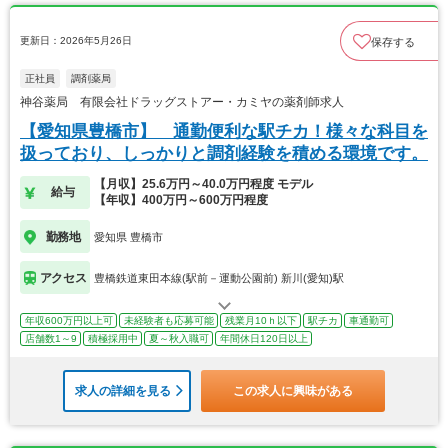
更新日：2026年5月26日
保存する
正社員
調剤薬局
神谷薬局 有限会社ドラッグストアー・カミヤの薬剤師求人
【愛知県豊橋市】 通勤便利な駅チカ！様々な科目を
扱っており、しっかりと調剤経験を積める環境です。
【月収】25.6万円～40.0万円程度 モデル
給与
【年収】400万円～600万円程度
勤務地
愛知県 豊橋市
アクセス
豊橋鉄道東田本線(駅前－運動公園前) 新川(愛知)駅
年収600万円以上可
未経験者も応募可能
残業月10ｈ以下
駅チカ
車通勤可
店舗数1～9
積極採用中
夏～秋入職可
年間休日120日以上
求人の詳細を見る
この求人に興味がある