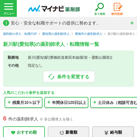
!
安心・安全な転職サポートの提供に努めます。
薬剤師の求人・転職TOP
愛知県の薬剤師求人
豊橋市の薬剤師求人
新川駅の薬剤師求人
新川駅(愛知県)の薬剤師求人・転職情報一覧
勤務地
新川(愛知)駅(豊橋鉄道東田本線(駅前－運動公園前))
その他
指定なし
条件を変更する
人気のこだわり条件を追加する
残業月10ｈ以下
年間休日120日以上
土日休み（相談可含
6
件の薬剤師求人
※ 非公開求人を除く
おすすめ順
新着順
給与順