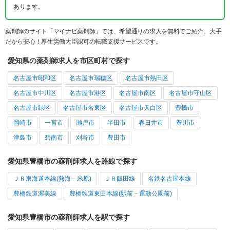
あります。
薬剤師のサイト「マイナビ薬剤師」では、希望通りの求人を無料でご紹介。大手
だから安心！厚生労働大臣認可の転職支援サービスです。
愛知県の薬剤師求人を市区町村で探す
名古屋市昭和区
名古屋市瑞穂区
名古屋市熱田区
名古屋市中川区
名古屋市港区
名古屋市南区
名古屋市守山区
名古屋市緑区
名古屋市名東区
名古屋市天白区
豊橋市
岡崎市
一宮市
瀬戸市
半田市
春日井市
豊川市
津島市
碧南市
刈谷市
豊田市
愛知県豊橋市の薬剤師求人を路線で探す
ＪＲ東海道本線(熱海－米原)
ＪＲ飯田線
名鉄名古屋本線
豊橋鉄道渥美線
豊橋鉄道東田本線(駅前－運動公園前)
愛知県豊橋市の薬剤師求人を駅で探す