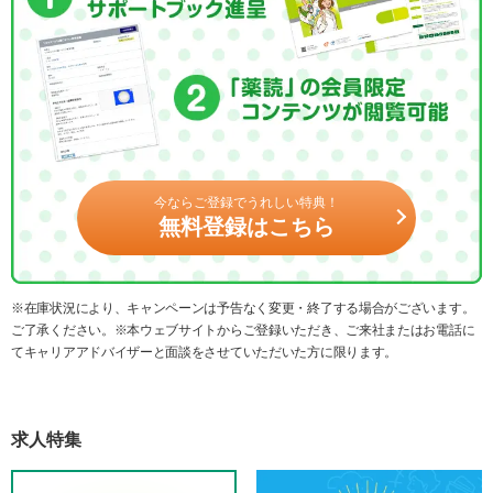
今ならご登録でうれしい特典！
無料登録はこちら
※在庫状況により、キャンペーンは予告なく変更・終了する場合がございます。
ご了承ください。※本ウェブサイトからご登録いただき、ご来社またはお電話に
てキャリアアドバイザーと面談をさせていただいた方に限ります。
求人特集