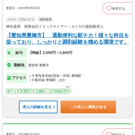
更新日：2026年5月26日
保存する
パート・アルバイト
調剤薬局
神谷薬局 有限会社ドラッグストアー・カミヤの薬剤師求人
【愛知県豊橋市】 通勤便利な駅チカ！様々な科目を
扱っており、しっかりと調剤経験を積める環境です。
給与
【時給】2,000円～2,800円
勤務地
愛知県 豊橋市
ＪＲ東海道本線(熱海－米原) 豊橋駅
アクセス
ＪＲ飯田線 豊橋駅…ほか
駅チカ
車通勤可
店舗数1～9
積極採用中
求人の詳細を見る
この求人に興味がある
更新日：2026年5月26日
保存する