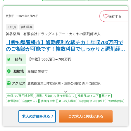
更新日：2026年5月26日
保存する
正社員
調剤薬局
神谷薬局 有限会社ドラッグストアー・カミヤの薬剤師求人
【愛知県豊橋市】通勤便利な駅チカ！年収700万円で
のご相談が可能です！複数科目でしっかりと調剤経験
を
給与
【年収】500万円～700万円
勤務地
愛知県 豊橋市
アクセス
豊橋鉄道東田本線(駅前－運動公園前) 新川(愛知)駅
年収700万円以上可
原則、引越しを伴う転勤なし
残業月10ｈ以下
駅チカ
車通勤可
店舗数1～9
積極採用中
夏～秋入職可
年間休日120日以上
管理職候補
求人の詳細を見る
この求人に興味がある