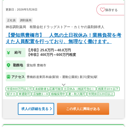
更新日：2026年5月26日
保存する
正社員
調剤薬局
神谷調剤薬局 有限会社ドラッグストアー・カミヤの薬剤師求人
【愛知県豊橋市】 人気の土日祝休み！業務負荷を考
えた人員配置を行っており、無理なく働けます。
【月収】25.6万円～40.0万円
給与
【年収】400万円～600万円程度
勤務地
愛知県 豊橋市
アクセス
豊橋鉄道東田本線(駅前－運動公園前) 新川(愛知)駅
年収600万円以上可
未経験者も応募可能
土日休み（相談可含む）
残業月10ｈ以下
駅チカ
車通勤可
店舗数1～9
積極採用中
夏～秋入職可
年間休日120日以上
求人の詳細を見る
この求人に興味がある