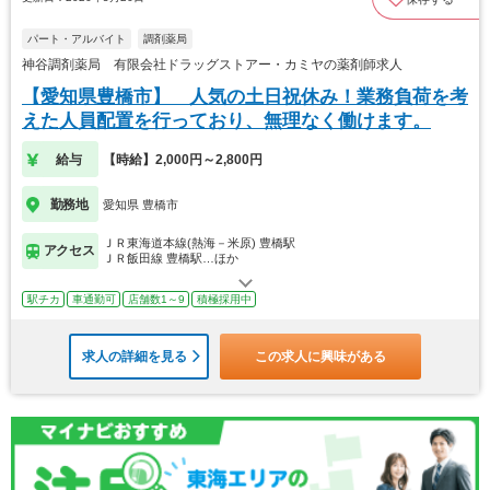
パート・アルバイト
調剤薬局
神谷調剤薬局 有限会社ドラッグストアー・カミヤの薬剤師求人
【愛知県豊橋市】 人気の土日祝休み！業務負荷を考
えた人員配置を行っており、無理なく働けます。
給与
【時給】2,000円～2,800円
勤務地
愛知県 豊橋市
ＪＲ東海道本線(熱海－米原) 豊橋駅
アクセス
ＪＲ飯田線 豊橋駅…ほか
駅チカ
車通勤可
店舗数1～9
積極採用中
求人の詳細を見る
この求人に興味がある