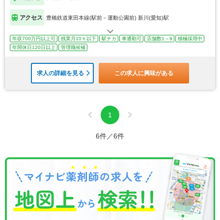
アクセス
豊橋鉄道東田本線(駅前－運動公園前) 新川(愛知)駅
年収700万円以上可
残業月10ｈ以下
駅チカ
車通勤可
店舗数1～9
積極採用中
年間休日120日以上
管理職候補
求人の詳細を見る
この求人に興味がある
1
6件／6件