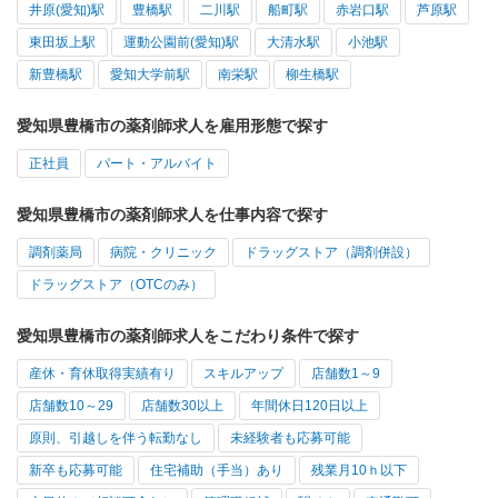
井原(愛知)駅
豊橋駅
二川駅
船町駅
赤岩口駅
芦原駅
東田坂上駅
運動公園前(愛知)駅
大清水駅
小池駅
新豊橋駅
愛知大学前駅
南栄駅
柳生橋駅
愛知県豊橋市の薬剤師求人を雇用形態で探す
正社員
パート・アルバイト
愛知県豊橋市の薬剤師求人を仕事内容で探す
調剤薬局
病院・クリニック
ドラッグストア（調剤併設）
ドラッグストア（OTCのみ）
愛知県豊橋市の薬剤師求人をこだわり条件で探す
産休・育休取得実績有り
スキルアップ
店舗数1～9
店舗数10～29
店舗数30以上
年間休日120日以上
原則、引越しを伴う転勤なし
未経験者も応募可能
新卒も応募可能
住宅補助（手当）あり
残業月10ｈ以下