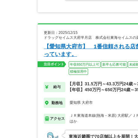
更新日：2025/12/15
ドラッグセイムス大府半月店 株式会社東海セイムスの
【愛知県大府市】 1番信頼される店
っています。
注目ポイント
年収650万円以上可
新卒も応募可能
未経
積極採用中
【月収】31.5万円～43.3万円24歳
給与
【年収】450万円～650万円24歳～
愛知県 大府市
勤務地
ＪＲ東海道本線(熱海－米原) 大府駅／Ｊ
アクセス
ほか
東海近畿圏で70店舗以上を展開！