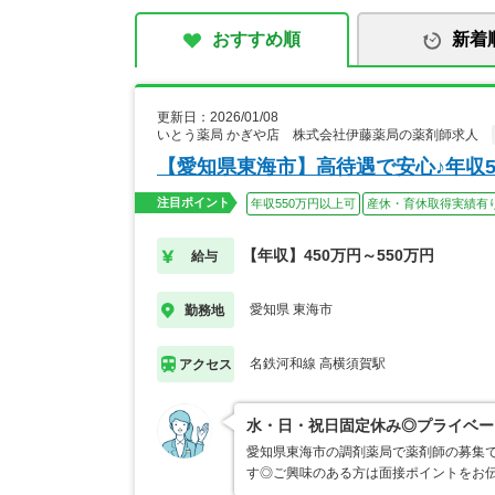
おすすめ順
新着
更新日：2026/01/08
いとう薬局 かぎや店 株式会社伊藤薬局の薬剤師求人
【愛知県東海市】高待遇で安心♪年収5
注目ポイント
年収550万円以上可
産休・育休取得実績有
【年収】450万円～550万円
給与
愛知県 東海市
勤務地
名鉄河和線 高横須賀駅
アクセス
水・日・祝日固定休み◎プライベー
愛知県東海市の調剤薬局で薬剤師の募集
す◎ご興味のある方は面接ポイントをお