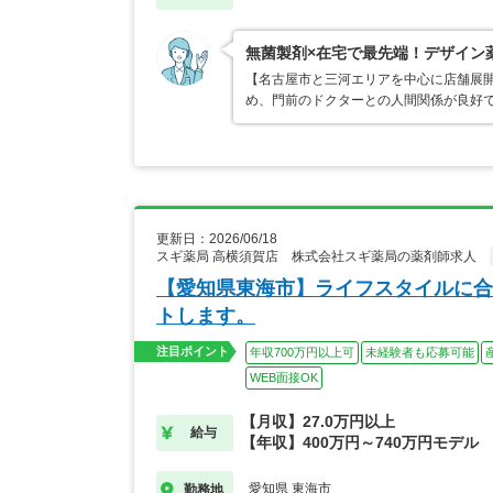
無菌製剤×在宅で最先端！デザイン
【名古屋市と三河エリアを中心に店舗展開
め、門前のドクターとの人間関係が良好
更新日：2026/06/18
スギ薬局 高横須賀店 株式会社スギ薬局の薬剤師求人
【愛知県東海市】ライフスタイルに合
トします。
注目ポイント
年収700万円以上可
未経験者も応募可能
WEB面接OK
【月収】27.0万円以上
給与
【年収】400万円～740万円モデル
愛知県 東海市
勤務地