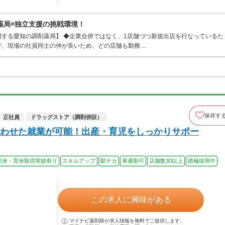
薬局×独立支援の挑戦環境！
する愛知の調剤薬局】 ◆企業合併ではなく、1店舗づつ新規出店を行なっているた
で、現場の社員同士の仲が良いため、どの店舗も勤務…
保存す
正社員
ドラッグストア（調剤併設）
わせた就業が可能！出産・育児をしっかりサポー
産休・育休取得実績有り
スキルアップ
駅チカ
車通勤可
店舗数30以上
積極採用中
この求人に興味がある
マイナビ薬剤師が求人情報を無料でご提供します。