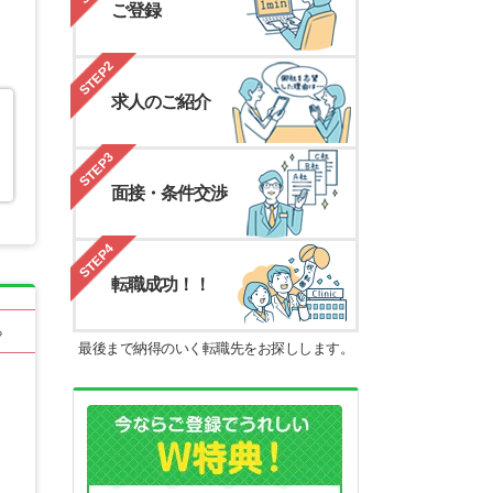
ご登録
STEP2
求人のご紹介
STEP3
面接・条件交渉
STEP4
転職成功！！
る
最後まで納得のいく転職先をお探しします。