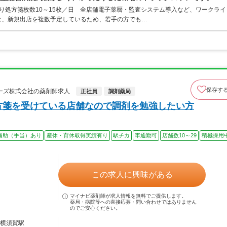
り処方箋枚数10～15枚／日 全店舗電子薬暦・監査システム導入など、ワークライ
は、新規出店を複数予定しているため、若手の方でも…
保存す
ーズ株式会社の薬剤師求人
正社員
調剤薬局
方箋を受けている店舗なので調剤を勉強したい方
補助（手当）あり
産休・育休取得実績有り
駅チカ
車通勤可
店舗数10～29
積極採用
この求人に興味がある
マイナビ薬剤師が求人情報を無料でご提供します。
薬局・病院等への直接応募・問い合わせではありません
のでご安心ください。
高横須賀駅