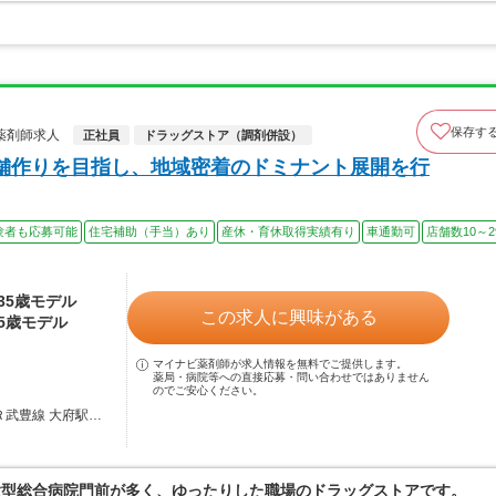
保存す
薬剤師求人
正社員
ドラッグストア（調剤併設）
舗作りを目指し、地域密着のドミナント展開を行
験者も応募可能
住宅補助（手当）あり
産休・育休取得実績有り
車通勤可
店舗数10～2
～35歳モデル
この求人に興味がある
35歳モデル
マイナビ薬剤師が求人情報を無料でご提供します。
薬局・病院等への直接応募・問い合わせではありません
のでご安心ください。
Ｒ武豊線 大府駅…
大型総合病院門前が多く、ゆったりした職場のドラッグストアです。