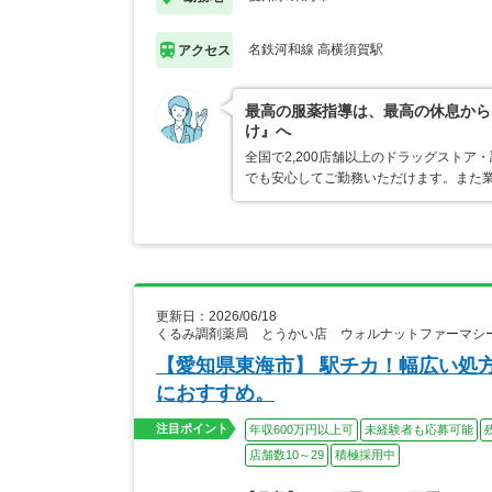
名鉄河和線 高横須賀駅
アクセス
最高の服薬指導は、最高の休息から
け』へ
全国で2,200店舗以上のドラッグスト
でも安心してご勤務いただけます。また業
更新日：2026/06/18
くるみ調剤薬局 とうかい店 ウォルナットファーマシ
【愛知県東海市】 駅チカ！幅広い処
におすすめ。
注目ポイント
年収600万円以上可
未経験者も応募可能
店舗数10～29
積極採用中