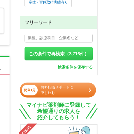
産休・育休取得実績有り
フリーワード
この条件で再検索（
3,716
件）
検索条件を保存する
る
無料転職サポートに
簡単1分
申し込む
マイナビ薬剤師に登録して
希望通りの求人を
紹介してもらう！
STEP1