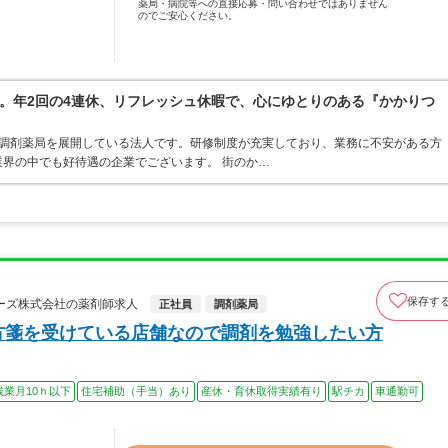
薬局・病院等への直接応募・問い合わせではありません
のでご安心ください。
。年2回の4連休、リフレッシュ休暇で、心にゆとりのある『かかりつ
ア・調剤薬局を展開している法人です。研修制度が充実しており、業務に不安がある方
界の中でも好待遇の企業でございます。 街のか…
保存す
ーズ株式会社の薬剤師求人
正社員
調剤薬局
方箋を受けている店舗なので調剤を勉強したい方
残業月10ｈ以下
住宅補助（手当）あり
産休・育休取得実績有り
駅チカ
車通勤可