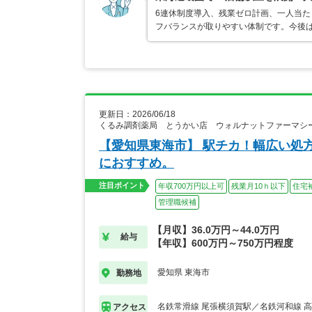
6連休制度導入、残業ゼロ計画、一人当た
フバランスが取りやすい体制です。今後
更新日：2026/06/18
くるみ調剤薬局 とうかい店 ウォルナットファーマシ
【愛知県東海市】 駅チカ！幅広い処
におすすめ。
注目ポイント
年収700万円以上可
残業月10ｈ以下
住宅
管理職候補
【月収】36.0万円～44.0万円
給与
【年収】600万円～750万円程度
愛知県 東海市
勤務地
名鉄常滑線 尾張横須賀駅／名鉄河和線 
アクセス