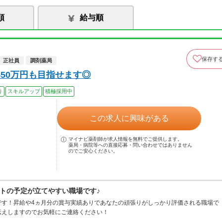
順
給与順
保存す
正社員
調剤薬局
50万円も目指せます◎
り
スキルアップ
積極採用中
この求人に興味がある
マイナビ薬剤師が求人情報を無料でご提供します。
薬局・病院等への直接応募・問い合わせではありません
のでご安心ください。
トの予定が立てやすい職場です♪
です！昇給や4ヵ月分の賞与実績ありであなたの頑張りがしっかり評価される職場で
伝えしますのでお気軽にご連絡ください！