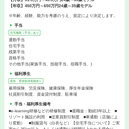
【年収】450万円～650万円24歳～35歳モデル
※年齢、経験、能力を考慮のうえ、規定により決定します。
手当
住宅補助（手当）あり
通勤手当
住宅手当
残業手当
資格手当
その他手当(家族手当、技能手当、役職手当、)
福利厚生
産休・育休取得実績有り
雇用保険、労災保険、健康保険、厚生年金保険
社員割引制度、資金貸付制度、駐車場
手当・福利厚生備考
■e-learning研修などの研修制度 ■退職金：勤続3年以上 ■
リゾート施設の利用 ■従業員割引制度 ■車通勤（店舗によ
り変動） ■制服貸与（白衣など）【住宅手当について】ご実