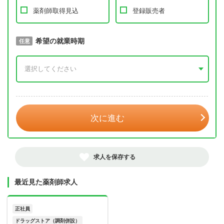
薬剤師取得見込
登録販売者
取得予定年
希望の就業時期
必須
任意
年 3月
次に進む
求人を保存する
最近見た薬剤師求人
正社員
ドラッグストア（調剤併設）