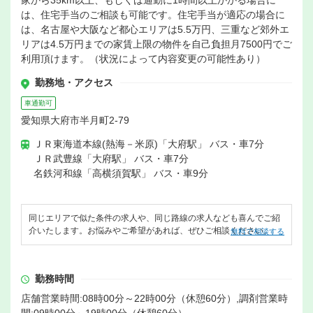
家から35km以上、もしくは通勤に1時間以上かかる場合に
は、住宅手当のご相談も可能です。住宅手当が適応の場合に
は、名古屋や大阪など都心エリアは5.5万円、三重など郊外エ
リアは4.5万円までの家賃上限の物件を自己負担月7500円でご
利用頂けます。（状況によって内容変更の可能性あり）
勤務地・アクセス
車通勤可
愛知県大府市半月町2-79
ＪＲ東海道本線(熱海－米原)「大府駅」 バス・車7分
ＪＲ武豊線「大府駅」 バス・車7分
名鉄河和線「高横須賀駅」 バス・車9分
同じエリアで似た条件の求人や、同じ路線の求人なども喜んでご紹
介いたします。お悩みやご希望があれば、ぜひご相談ください。
無料で相談する
勤務時間
店舗営業時間:08時00分～22時00分（休憩60分）,調剤営業時