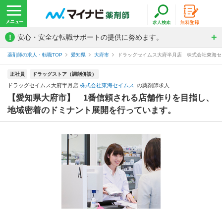
!
安心・安全な転職サポートの提供に努めます。
薬剤師の求人・転職TOP
愛知県
大府市
ドラッグセイムス大府半月店 株式会社東海セ
正社員
ドラッグストア（調剤併設）
ドラッグセイムス大府半月店
株式会社東海セイムス
の薬剤師求人
【愛知県大府市】 1番信頼される店舗作りを目指し、
地域密着のドミナント展開を行っています。