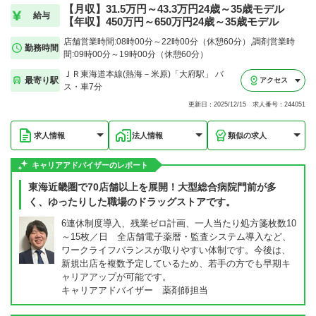
【月収】31.5万円～43.3万円24歳～35歳モデル
給与
【年収】450万円～650万円24歳～35歳モデル
店舗営業時間:08時00分～22時00分（休憩60分）,調剤営業時
勤務時間
間:09時00分～19時00分（休憩60分）
ＪＲ東海道本線(熱海－米原)「大府駅」 バ
最寄り駅
アクセス
ス・車7分
更新日：2025/12/15 求人番号：244051
求人情報
法人情報
類似の求人
キャリアアドバイザーのレポート
東海近畿圏で70店舗以上を展開！大型総合病院門前が多
く、ゆったりした職場のドラッグストアです。
6連休制度導入、残業ゼロ計画、一人当たり処方箋枚数10
～15枚／日 全店舗電子薬暦・監査システム導入など、
ワークライフバランスが取りやすい体制です。今後は、
新規出店を複数予定しているため、若手の方でも早期キ
ャリアアップが可能です。
キャリアアドバイザー 薬剤師担当