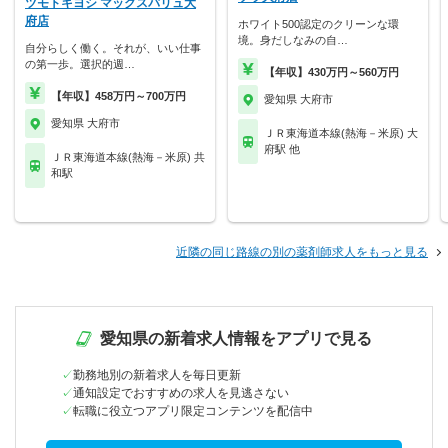
ツモトキヨシ マックスバリュ大
府店
ホワイト500認定のクリーンな環
境。身だしなみの自…
自分らしく働く。それが、いい仕事
の第一歩。選択的週…
【年収】430万円～560万円
【年収】458万円～700万円
愛知県 大府市
愛知県 大府市
ＪＲ東海道本線(熱海－米原) 大
府駅 他
ＪＲ東海道本線(熱海－米原) 共
和駅
近隣の同じ路線の別の薬剤師求人をもっと見る
愛知県の新着求人情報をアプリで見る
勤務地別の新着求人を毎日更新
通知設定でおすすめの求人を見逃さない
転職に役立つアプリ限定コンテンツを配信中