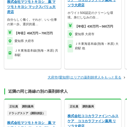
ケア ココカラファイン薬局 リ
株式会社マツモトキヨシ 薬 マ
ソラ大府店
ツモトキヨシ マックスバリュ大
府店
ホワイト500認定のクリーンな環
境。身だしなみの自…
自分らしく働く。それが、いい仕事
の第一歩。選択的週…
【年収】430万円～560万円
【年収】458万円～700万円
愛知県 大府市
愛知県 大府市
ＪＲ東海道本線(熱海－米原) 大
府駅 他
ＪＲ東海道本線(熱海－米原) 共
和駅
大府市(愛知県)エリアの薬剤師求人をもっと見る
近隣の同じ路線の別の薬剤師求人
正社員
調剤薬局
正社員
調剤薬局
ドラッグストア（調剤併設）
株式会社ココカラファインヘルス
ケア ココカラファイン薬局 リ
株式会社マツモトキヨシ 薬 マ
ソラ大府店