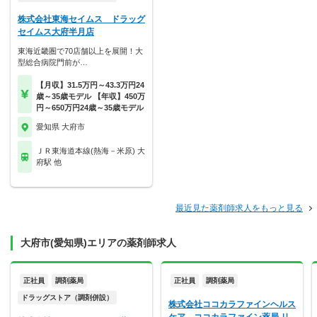
株式会社東海セイムス ドラッグ
セイムス大府半月店
東海近畿圏で70店舗以上を展開！大
型総合病院門前が…
【月収】31.5万円～43.3万円24
歳～35歳モデル 【年収】450万
円～650万円24歳～35歳モデル
愛知県 大府市
ＪＲ東海道本線(熱海－米原) 大
府駅 他
最近見た薬剤師求人をもっと見る
大府市(愛知県)エリアの薬剤師求人
正社員
調剤薬局
正社員
調剤薬局
ドラッグストア（調剤併設）
株式会社ココカラファインヘルス