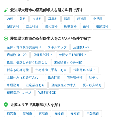
愛知県大府市の薬剤師求人を処方科目で探す
内科
外科
皮膚科
耳鼻科
眼科
精神科
小児科
整形外科
総合科目
消化器科
循環器科
歯科
泌尿器科
愛知県大府市の薬剤師求人をこだわり条件で探す
産休・育休取得実績有り
スキルアップ
店舗数1～9
店舗数10～29
店舗数30以上
年間休日120日以上
原則、引越しを伴う転勤なし
未経験者も応募可能
新卒も応募可能
住宅補助（手当）あり
残業月10ｈ以下
土日休み（相談可含む）
総合門前
管理職候補
駅チカ
車通勤可
在宅業務あり
登録販売者の求人
夏～秋入職可
積極採用中の求人
WEB面接OK
近隣エリアで薬剤師求人を探す
稲沢市
新城市
東海市
知多市
知立市
尾張旭市