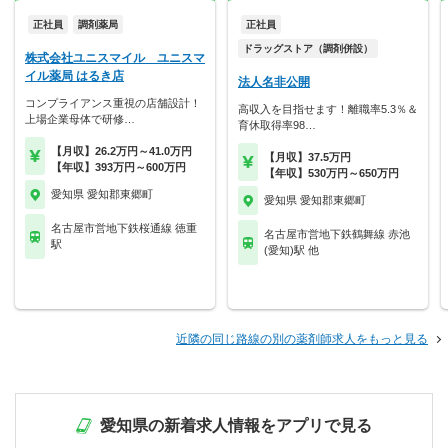
正社員
調剤薬局
正社員
ドラッグストア（調剤併設）
株式会社ユニスマイル ユニスマ
イル薬局 はるき店
法人名非公開
コンプライアンス重視の店舗設計！
高収入を目指せます！離職率5.3％＆
上場企業母体で研修…
育休取得率98…
【月収】26.2万円～41.0万円
【月収】37.5万円
【年収】393万円～600万円
【年収】530万円～650万円
愛知県 愛知郡東郷町
愛知県 愛知郡東郷町
名古屋市営地下鉄桜通線 徳重
名古屋市営地下鉄鶴舞線 赤池
駅
(愛知)駅 他
近隣の同じ路線の別の薬剤師求人をもっと見る
愛知県の新着求人情報をアプリで見る