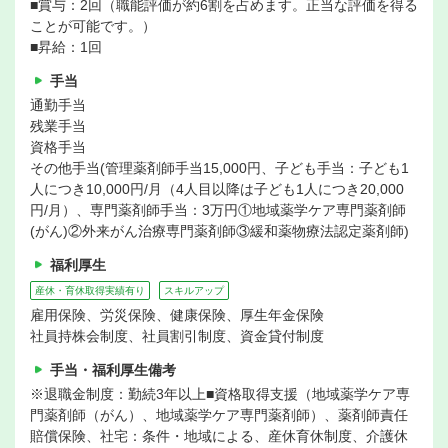
■賞与：2回（職能評価が約6割を占めます。正当な評価を得る
ことが可能です。）
■昇給：1回
手当
通勤手当
残業手当
資格手当
その他手当(管理薬剤師手当15,000円、子ども手当：子ども1
人につき10,000円/月（4人目以降は子ども1人につき20,000
円/月）、専門薬剤師手当：3万円①地域薬学ケア専門薬剤師
(がん)②外来がん治療専門薬剤師③緩和薬物療法認定薬剤師)
福利厚生
産休・育休取得実績有り
スキルアップ
雇用保険、労災保険、健康保険、厚生年金保険
社員持株会制度、社員割引制度、資金貸付制度
手当・福利厚生備考
※退職金制度：勤続3年以上■資格取得支援（地域薬学ケア専
門薬剤師（がん）、地域薬学ケア専門薬剤師）、薬剤師責任
賠償保険、社宅：条件・地域による、産休育休制度、介護休