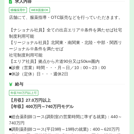
求人内容
積極採用中
WEB面接OK
店舗にて、服薬指導・OTC販売などを行っていただきます。
【ナショナル社員】全ての出店エリア※条件を満たせば社宅
制度利用可能
【リージョナル社員】北関東・南関東・北陸・中部・関西リ
ージョナル※条件を満たせば
社宅制度利用可能
【エリア社員】拠点から片道90分又は50km圏内
■診療（営業）時間・・・月～日／10：00～23：00
■休診（定休）日・・・週休2日
給与
年収700万円以上可
【月収】27.0万円以上
【年収】400万円～740万円モデル
■総合薬剤師コース(調剤室の営業時間に準ずる就業)：440～
740万円
■調剤薬剤師コース(平日9時～19時の就業)：400～620万円