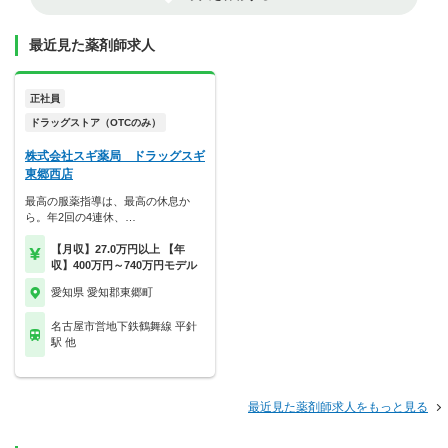
最近見た薬剤師求人
正社員
ドラッグストア（OTCのみ）
株式会社スギ薬局 ドラッグスギ
東郷西店
最高の服薬指導は、最高の休息か
ら。年2回の4連休、…
【月収】27.0万円以上 【年
収】400万円～740万円モデル
愛知県 愛知郡東郷町
名古屋市営地下鉄鶴舞線 平針
駅 他
最近見た薬剤師求人をもっと見る