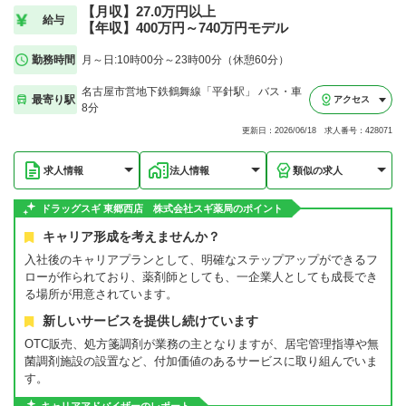
【月収】27.0万円以上
給与
【年収】400万円～740万円モデル
勤務時間
月～日:10時00分～23時00分（休憩60分）
名古屋市営地下鉄鶴舞線「平針駅」 バス・車
最寄り駅
アクセス
8分
更新日：2026/06/18 求人番号：428071
求人情報
法人情報
類似の求人
ドラッグスギ 東郷西店 株式会社スギ薬局のポイント
キャリア形成を考えませんか？
入社後のキャリアプランとして、明確なステップアップができるフ
ローが作られており、薬剤師としても、一企業人としても成長でき
る場所が用意されています。
新しいサービスを提供し続けています
OTC販売、処方箋調剤が業務の主となりますが、居宅管理指導や無
菌調剤施設の設置など、付加価値のあるサービスに取り組んでいま
す。