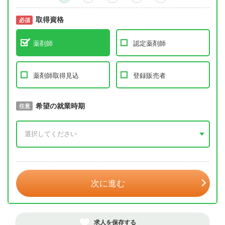
取得資格
必須
必須
薬剤師
認定薬剤師
薬剤師取得見込
登録販売者
取得予定年
希望の就業時期
必須
任意
年 3月
次に進む
求人を保存する