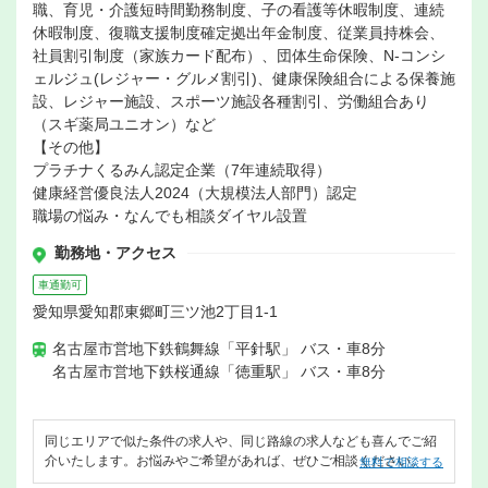
職、育児・介護短時間勤務制度、子の看護等休暇制度、連続
休暇制度、復職支援制度確定拠出年金制度、従業員持株会、
社員割引制度（家族カード配布）、団体生命保険、N-コンシ
ェルジュ(レジャー・グルメ割引)、健康保険組合による保養施
設、レジャー施設、スポーツ施設各種割引、労働組合あり
（スギ薬局ユニオン）など
【その他】
プラチナくるみん認定企業（7年連続取得）
健康経営優良法人2024（大規模法人部門）認定
職場の悩み・なんでも相談ダイヤル設置
勤務地・アクセス
車通勤可
愛知県愛知郡東郷町三ツ池2丁目1-1
名古屋市営地下鉄鶴舞線「平針駅」 バス・車8分
名古屋市営地下鉄桜通線「徳重駅」 バス・車8分
同じエリアで似た条件の求人や、同じ路線の求人なども喜んでご紹
介いたします。お悩みやご希望があれば、ぜひご相談ください。
無料で相談する