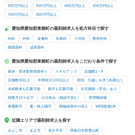
500万円以上
550万円以上
600万円以上
650万円以上
700万円以上
800万円以上
愛知県愛知郡東郷町の薬剤師求人を処方科目で探す
内科
外科
皮膚科
耳鼻科
小児科
整形外科
循環器科
泌尿器科
愛知県愛知郡東郷町の薬剤師求人をこだわり条件で探す
産休・育休取得実績有り
スキルアップ
店舗数1～9
店舗数30以上
年間休日120日以上
原則、引越しを伴う転勤なし
未経験者も応募可能
新卒も応募可能
住宅補助（手当）あり
残業月10ｈ以下
土日休み（相談可含む）
管理職候補
車通勤可
夏～秋入職可
積極採用中の求人
WEB面接OK
近隣エリアで薬剤師求人を探す
みよし市
あま市
長久手市
西春日井郡豊山町