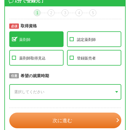
1分で登録完了
1
2
3
4
5
取得資格
必須
必須
薬剤師
認定薬剤師
薬剤師取得見込
登録販売者
取得予定年
希望の就業時期
必須
任意
年 3月
次に進む