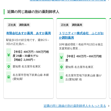
近隣の同じ路線の別の薬剤師求人
正社員
調剤薬局
正社員
調剤薬局
有限会社あすか薬局 あすか薬局
トリニティー株式会社 ふじがお
か調剤薬局
駅徒歩1分の好立地です。週休2.5～
3日の正社員の…
10年連続増収！有給平均13日＆独立
支援実績も豊富…
【年収】400万円～500万円程
度 24歳～30歳モデル
【年収】450万円～650万円程
【時給】2,000円～
度
愛知県 名古屋市名東区
愛知県 名古屋市名東区
名古屋市営地下鉄東山線 本郷
名古屋市営地下鉄東山線 藤が
(愛知)駅
丘(愛知)駅 他
近隣の同じ路線の別の薬剤師求人をもっと見る