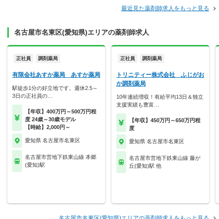
最近見た薬剤師求人をもっと見る
名古屋市名東区(愛知県)エリアの薬剤師求人
正社員
調剤薬局
正社員
調剤薬局
有限会社あすか薬局 あすか薬局
トリニティー株式会社 ふじがお
か調剤薬局
駅徒歩1分の好立地です。週休2.5～
3日の正社員の…
10年連続増収！有給平均13日＆独立
支援実績も豊富…
【年収】400万円～500万円程
度 24歳～30歳モデル
【年収】450万円～650万円程
【時給】2,000円～
度
愛知県 名古屋市名東区
愛知県 名古屋市名東区
名古屋市営地下鉄東山線 本郷
名古屋市営地下鉄東山線 藤が
(愛知)駅
丘(愛知)駅 他
名古屋市名東区(愛知県)エリアの薬剤師求人をもっと見る