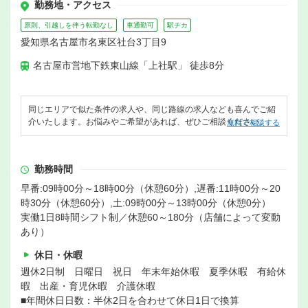
勤務地・アクセス
原則、引越しを伴う転勤なし
車通勤可
駅チカ
愛知県名古屋市名東区社台3丁目9
名古屋市営地下鉄東山線「上社駅」 徒歩8分
同じエリアで似た条件の求人や、同じ路線の求人なども喜んでご紹
介いたします。お悩みやご希望があれば、ぜひご相談ください。
無料で相談する
勤務時間
早番:09時00分～18時00分（休憩60分）,遅番:11時00分～20
時30分（休憩60分）,土:09時00分～13時00分（休憩0分）
実働1日8時間シフト制／休憩60～180分（店舗によって変動
あり）
休日・休暇
週休2日制 日曜日 祝日 年末年始休暇 夏季休暇 有給休
暇 出産・育児休暇 介護休暇
■年間休日日数：半休2日を合わせて休日1日で換算