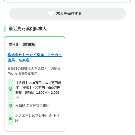
求人を保存する
最近見た薬剤師求人
正社員
調剤薬局
株式会社トーカイ薬局 トーカイ
薬局 名東店
薬剤師の職域拡大を見据え、調剤薬
局から地域の健康ス…
【月収】25.0万円～37.5万円程
度 【年収】400万円～600万円
程度 【時給】1,800円～2,000
円
愛知県 名古屋市名東区
名古屋市営地下鉄東山線 上社
駅