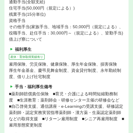
通勤手当(全額支給)
住宅手当(50,000円（規定による）)
残業手当(15分単位)
資格手当
その他手当(家族手当、地域手当：50,000円（規定による）、
役職手当、赴任手当：30,000円～（規定による）、皆勤手当)
借上げ寮について
福利厚生
産休・育休取得実績有り
雇用保険、労災保険、健康保険、厚生年金保険、損害保険
厚生年金基金、慶弔見舞金制度、資金貸付制度、永年勤続制
度、借り上げ社宅制度
手当・福利厚生備考
■薬剤師賠償責任保険 ■育児・介護による時間短縮勤務制
度 ■生涯教育：薬剤師会・研修センター主催の研修会など
■自己啓発支援、通信講座・e-Learningの受講支援、研修認定
薬剤師・認定実務実習指導薬剤師・漢方薬・生薬認定薬剤師
などの取得支援 ■リターン雇用制度 ■シニア再雇用制度 ■
雇用形態変更制度