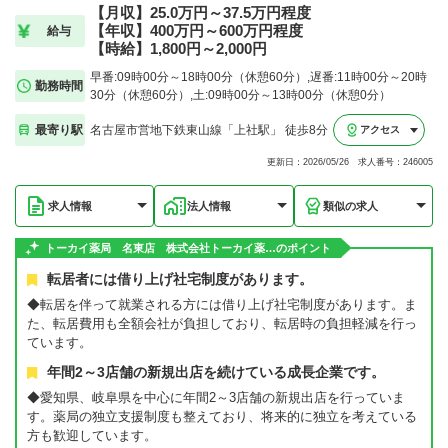
【月収】25.0万円～37.5万円程度
【年収】400万円～600万円程度
給与
【時給】1,800円～2,000円
早番:09時00分～18時00分（休憩60分）,遅番:11時00分～20時
勤務時間
30分（休憩60分）,土:09時00分～13時00分（休憩0分）
最寄り駅
名古屋市営地下鉄東山線「上社駅」 徒歩8分
アクセス
更新日：2026/05/26 求人番号：246005
求人情報
法人情報
類似の求人
トーカイ薬局 名東店 株式会社トーカイ薬…のポイント
転居者には借り上げ社宅制度があります。
◆転居を伴って就業される方には借り上げ社宅制度があります。ま
た、転居費用も全額会社が負担しており、転居時の負担軽減を行っ
ています。
年間2～3店舗の新規出店を続けている成長企業です。
◆愛知県、岐阜県を中心に年間2～3店舗の新規出店を行っていま
す。薬局の独立支援制度も整えており、将来的に独立を考えている
方も歓迎しています。