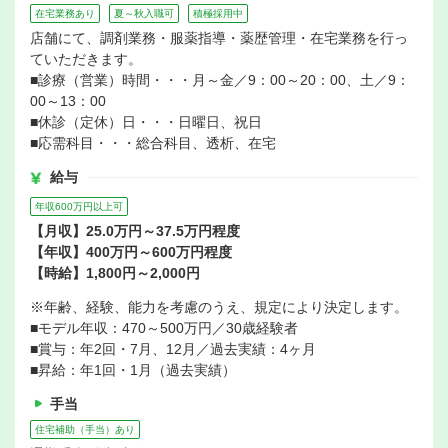
在宅業務あり
夏～秋入職可
積極採用中
店舗にて、調剤業務・服薬指導・薬歴管理・在宅業務を行っ
ていただきます。
■診療（営業）時間・・・月～金／9：00～20：00、土／9：
00～13：00
■休診（定休）日・・・日曜日、祝日
■応需科目・・・総合科目、透析、在宅
給与
年収600万円以上可
【月収】25.0万円～37.5万円程度
【年収】400万円～600万円程度
【時給】1,800円～2,000円
※年齢、経験、能力を考慮のうえ、規定により決定します。
■モデル年収：470～500万円／30歳経験者
■賞与：年2回・7月、12月／過去実績：4ヶ月
■昇給：年1回・1月（過去実績）
手当
住宅補助（手当）あり