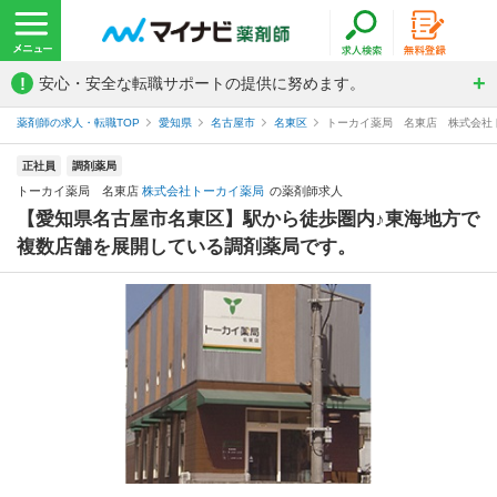
!
安心・安全な転職サポートの提供に努めます。
薬剤師の求人・転職TOP
愛知県
名古屋市
名東区
トーカイ薬局 名東店 株式会社
正社員
調剤薬局
トーカイ薬局 名東店
株式会社トーカイ薬局
の薬剤師求人
【愛知県名古屋市名東区】駅から徒歩圏内♪東海地方で
複数店舗を展開している調剤薬局です。