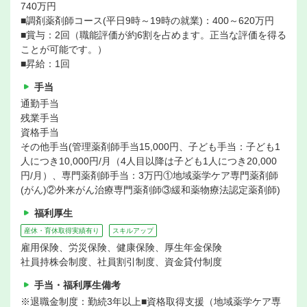
740万円
■調剤薬剤師コース(平日9時～19時の就業)：400～620万円
■賞与：2回（職能評価が約6割を占めます。正当な評価を得る
ことが可能です。）
■昇給：1回
手当
通勤手当
残業手当
資格手当
その他手当(管理薬剤師手当15,000円、子ども手当：子ども1
人につき10,000円/月（4人目以降は子ども1人につき20,000
円/月）、専門薬剤師手当：3万円①地域薬学ケア専門薬剤師
(がん)②外来がん治療専門薬剤師③緩和薬物療法認定薬剤師)
福利厚生
産休・育休取得実績有り
スキルアップ
雇用保険、労災保険、健康保険、厚生年金保険
社員持株会制度、社員割引制度、資金貸付制度
手当・福利厚生備考
※退職金制度：勤続3年以上■資格取得支援（地域薬学ケア専