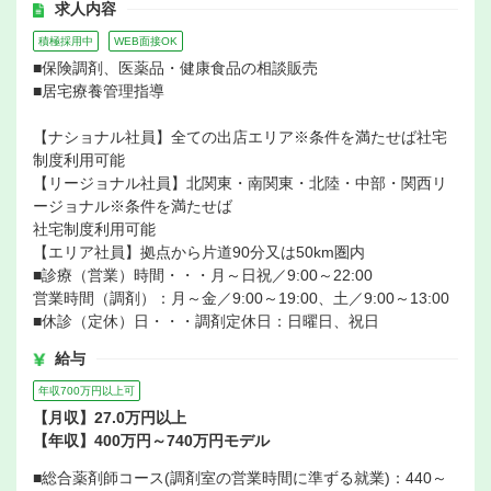
求人内容
積極採用中
WEB面接OK
■保険調剤、医薬品・健康食品の相談販売
■居宅療養管理指導
【ナショナル社員】全ての出店エリア※条件を満たせば社宅
制度利用可能
【リージョナル社員】北関東・南関東・北陸・中部・関西リ
ージョナル※条件を満たせば
社宅制度利用可能
【エリア社員】拠点から片道90分又は50km圏内
■診療（営業）時間・・・月～日祝／9:00～22:00
営業時間（調剤）：月～金／9:00～19:00、土／9:00～13:00
■休診（定休）日・・・調剤定休日：日曜日、祝日
給与
年収700万円以上可
【月収】27.0万円以上
【年収】400万円～740万円モデル
■総合薬剤師コース(調剤室の営業時間に準ずる就業)：440～