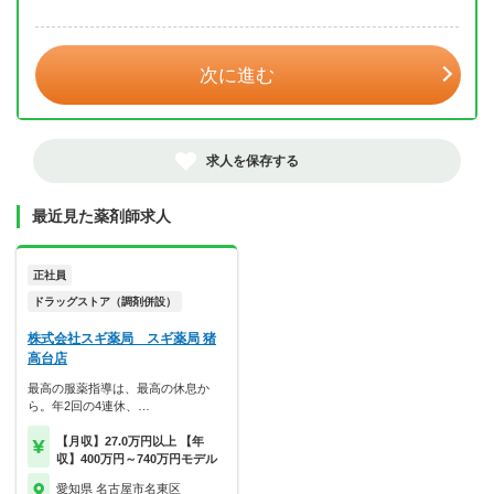
年 3月
次に進む
求人を保存する
最近見た薬剤師求人
正社員
ドラッグストア（調剤併設）
株式会社スギ薬局 スギ薬局 猪
高台店
最高の服薬指導は、最高の休息か
ら。年2回の4連休、…
【月収】27.0万円以上 【年
収】400万円～740万円モデル
愛知県 名古屋市名東区