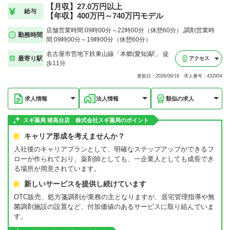
【月収】27.0万円以上
給与
【年収】400万円～740万円モデル
店舗営業時間:09時00分～22時00分（休憩60分）,調剤営業時
勤務時間
間:09時00分～19時00分（休憩60分）
名古屋市営地下鉄東山線「本郷(愛知)駅」 徒
最寄り駅
アクセス
歩11分
更新日：2026/06/18 求人番号：432954
求人情報
法人情報
類似の求人
スギ薬局 猪高台店 株式会社スギ薬局のポイント
キャリア形成を考えませんか？
入社後のキャリアプランとして、明確なステップアップができるフ
ローが作られており、薬剤師としても、一企業人としても成長でき
る場所が用意されています。
新しいサービスを提供し続けています
OTC販売、処方箋調剤が業務の主となりますが、居宅管理指導や無
菌調剤施設の設置など、付加価値のあるサービスに取り組んでいま
す。