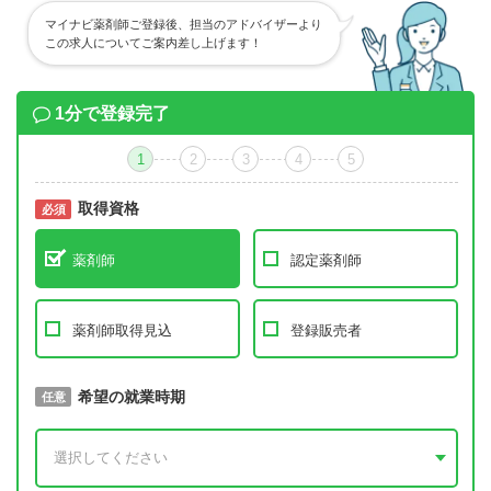
マイナビ薬剤師ご登録後、担当のアドバイザーより
この求人についてご案内差し上げます！
1分で登録完了
1
2
3
4
5
取得資格
必須
必須
薬剤師
認定薬剤師
薬剤師取得見込
登録販売者
取得予定年
希望の就業時期
必須
任意