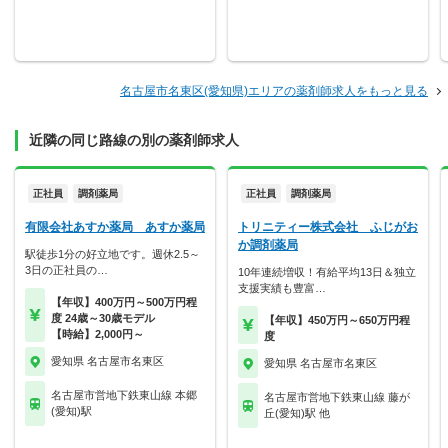
名古屋市名東区(愛知県)エリアの薬剤師求人をもっと見る
近隣の同じ路線の別の薬剤師求人
正社員
調剤薬局
正社員
調剤薬局
有限会社あすか薬局 あすか薬局
トリニティー株式会社 ふじがお
か調剤薬局
駅徒歩1分の好立地です。週休2.5～
3日の正社員の…
10年連続増収！有給平均13日＆独立
支援実績も豊富…
【年収】400万円～500万円程
度 24歳～30歳モデル
【年収】450万円～650万円程
【時給】2,000円～
度
愛知県 名古屋市名東区
愛知県 名古屋市名東区
名古屋市営地下鉄東山線 本郷
名古屋市営地下鉄東山線 藤が
(愛知)駅
丘(愛知)駅 他