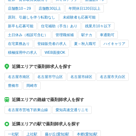
店舗数10～29
店舗数30以上
年間休日120日以上
原則、引越しを伴う転勤なし
未経験者も応募可能
新卒も応募可能
住宅補助（手当）あり
残業月10ｈ以下
土日休み（相談可含む）
管理職候補
駅チカ
車通勤可
在宅業務あり
登録販売者の求人
夏～秋入職可
ハイキャリア
積極採用中の求人
WEB面接OK
近隣エリアで薬剤師求人を探す
名古屋市南区
名古屋市守山区
名古屋市緑区
名古屋市天白区
豊橋市
岡崎市
近隣エリアの路線で薬剤師求人を探す
名古屋市営地下鉄東山線
愛知高速交通リニモ
近隣エリアの駅で薬剤師求人を探す
一社駅
上社駅
藤が丘(愛知)駅
本郷(愛知)駅