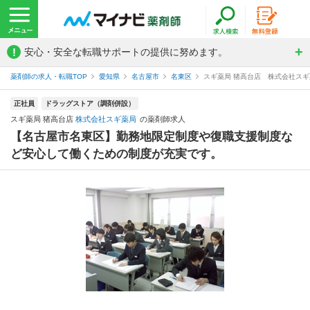
!
安心・安全な転職サポートの提供に努めます。
薬剤師の求人・転職TOP
愛知県
名古屋市
名東区
スギ薬局 猪高台店 株式会社ス
正社員
ドラッグストア（調剤併設）
スギ薬局 猪高台店
株式会社スギ薬局
の薬剤師求人
【名古屋市名東区】勤務地限定制度や復職支援制度な
ど安心して働くための制度が充実です。