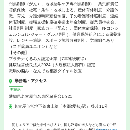
門薬剤師（がん）、地域薬学ケア専門薬剤師）、薬剤師責任
賠償保険、社宅：条件・地域による、産休育休制度、介護休
職、育児・介護短時間勤務制度、子の看護等休暇制度、連続
休暇制度、復職支援制度確定拠出年金制度、従業員持株会、
社員割引制度（家族カード配布）、団体生命保険、N-コンシ
ェルジュ(レジャー・グルメ割引)、健康保険組合による保養施
設、レジャー施設、スポーツ施設各種割引、労働組合あり
（スギ薬局ユニオン）など
【その他】
プラチナくるみん認定企業（7年連続取得）
健康経営優良法人2024（大規模法人部門）認定
職場の悩み・なんでも相談ダイヤル設置
勤務地・アクセス
車通勤可
愛知県名古屋市名東区猪高台1-921
名古屋市営地下鉄東山線「本郷(愛知)駅」 徒歩11分
同じエリアで似た条件の求人や、同じ路線の求人なども喜んでご紹