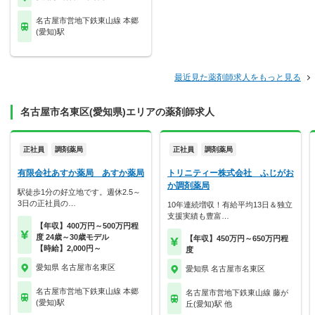
名古屋市営地下鉄東山線 本郷
(愛知)駅
最近見た薬剤師求人をもっと見る
名古屋市名東区(愛知県)エリアの薬剤師求人
正社員
調剤薬局
正社員
調剤薬局
有限会社あすか薬局 あすか薬局
トリニティー株式会社 ふじがお
か調剤薬局
駅徒歩1分の好立地です。週休2.5～
3日の正社員の…
10年連続増収！有給平均13日＆独立
支援実績も豊富…
【年収】400万円～500万円程
度 24歳～30歳モデル
【年収】450万円～650万円程
【時給】2,000円～
度
愛知県 名古屋市名東区
愛知県 名古屋市名東区
名古屋市営地下鉄東山線 本郷
名古屋市営地下鉄東山線 藤が
(愛知)駅
丘(愛知)駅 他