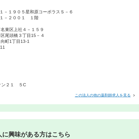
原１－１９０５星和原コーポラスＳ－６
１－２００１ １階
市名東区上社４－１５９
区尾頭橋３丁目15－４
町1丁目13-1
11
オン２１ ５C
この法人の他の薬剤師求人を見る
人に興味がある方はこちら