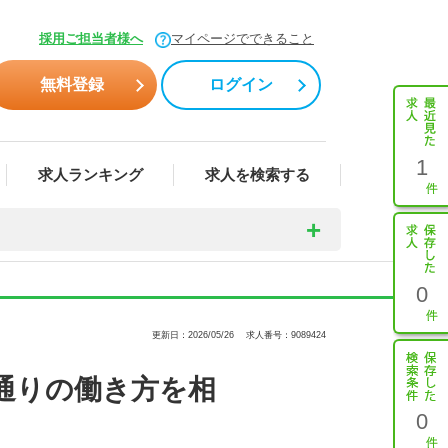
採用ご担当者様へ
マイページでできること
無料登録
ログイン
1
求人ランキング
求人を検索する
0
更新日：2026/05/26
求人番号：9089424
通りの働き方を相
0