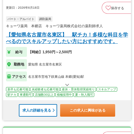
更新日：2026年6月18日
保存する
パート・アルバイト
調剤薬局
キョーワ薬局 本郷店 キョーワ薬局株式会社の薬剤師求人
【愛知県名古屋市名東区】 駅チカ！多様な科目を学
べるのでスキルアップしたい方におすすめです。
給与
【時給】1,950円～2,500円
勤務地
愛知県 名古屋市名東区
アクセス
名古屋市営地下鉄東山線 本郷(愛知)駅
新卒も応募可能
未経験者も応募可能
産休・育休取得実績有り
スキルアップ
駅チカ
車通勤可
店舗数30以上
積極採用中
夏～秋入職可
求人の詳細を見る
この求人に興味がある