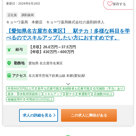
更新日：2026年6月18日
保存する
正社員
調剤薬局
キョーワ薬局 本郷店 キョーワ薬局株式会社の薬剤師求人
【愛知県名古屋市名東区】 駅チカ！多様な科目を学
べるのでスキルアップしたい方におすすめです。
【月収】26.0万円～37.5万円
給与
【年収】430万円～600万円
勤務地
愛知県 名古屋市名東区
アクセス
名古屋市営地下鉄東山線 本郷(愛知)駅
年収600万円以上可
新卒も応募可能
未経験者も応募可能
住宅補助（手当）あり
産休・育休取得実績有り
スキルアップ
駅チカ
車通勤可
店舗数30以上
積極採用中
年間休日120日以上
求人の詳細を見る
この求人に興味がある