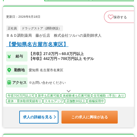
更新日：2026年6月18日
保存する
正社員
ドラッグストア（調剤併設）
Ｂ＆Ｄ調剤薬局 藤が丘店 株式会社ツルハの薬剤師求人
【愛知県名古屋市名東区】
【月収】27.0万円～60.0万円以上
給与
【年収】442万円～700万円以上 モデル
勤務地
愛知県 名古屋市名東区
アクセス
※お問い合わせください
年収700万円以上可
新卒も応募可能
未経験者も応募可能
住宅補助（手当）あり
産休・育休取得実績有り
スキルアップ
店舗数30以上
積極採用中
求人の詳細を見る
この求人に興味がある