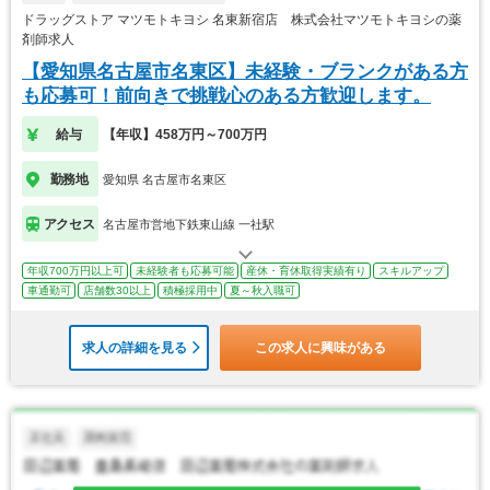
ドラッグストア マツモトキヨシ 名東新宿店 株式会社マツモトキヨシの薬
剤師求人
【愛知県名古屋市名東区】未経験・ブランクがある方
も応募可！前向きで挑戦心のある方歓迎します。
給与
【年収】458万円～700万円
勤務地
愛知県 名古屋市名東区
アクセス
名古屋市営地下鉄東山線 一社駅
年収700万円以上可
未経験者も応募可能
産休・育休取得実績有り
スキルアップ
車通勤可
店舗数30以上
積極採用中
夏～秋入職可
求人の詳細を見る
この求人に興味がある