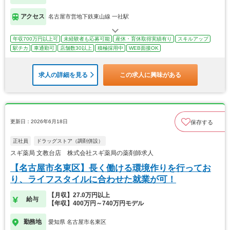
アクセス
名古屋市営地下鉄東山線 一社駅
年収700万円以上可
未経験者も応募可能
産休・育休取得実績有り
スキルアップ
駅チカ
車通勤可
店舗数30以上
積極採用中
WEB面接OK
求人の詳細を見る
この求人に興味がある
更新日：2026年6月18日
保存する
正社員
ドラッグストア（調剤併設）
スギ薬局 文教台店 株式会社スギ薬局の薬剤師求人
【名古屋市名東区】長く働ける環境作りを行ってお
り、ライフスタイルに合わせた就業が可！
【月収】27.0万円以上
給与
【年収】400万円～740万円モデル
勤務地
愛知県 名古屋市名東区