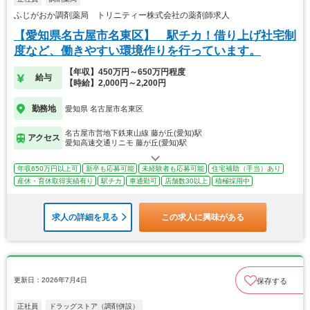
ふじがおか調剤薬局 トリニティー株式会社の薬剤師求人
【愛知県名古屋市名東区】 駅チカ！借り上げ社宅制
度など、働きやすい環境作りを行っています。
【年収】450万円～650万円程度
給与
【時給】2,000円～2,200円
勤務地
愛知県 名古屋市名東区
名古屋市営地下鉄東山線 藤が丘(愛知)駅
アクセス
愛知高速交通リニモ 藤が丘(愛知)駅
年収650万円以上可
新卒も応募可能
未経験者も応募可能
住宅補助（手当）あり
産休・育休取得実績有り
駅チカ
車通勤可
店舗数30以上
積極採用中
求人の詳細を見る
この求人に興味がある
更新日：2026年7月4日
保存する
正社員
ドラッグストア（調剤併設）