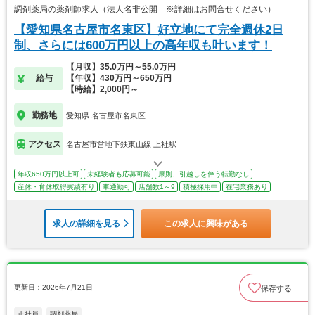
調剤薬局の薬剤師求人（法人名非公開 ※詳細はお問合せください）
【愛知県名古屋市名東区】好立地にて完全週休2日
制、さらには600万円以上の高年収も叶います！
【月収】35.0万円～55.0万円
給与
【年収】430万円～650万円
【時給】2,000円～
勤務地
愛知県 名古屋市名東区
アクセス
名古屋市営地下鉄東山線 上社駅
年収650万円以上可
未経験者も応募可能
原則、引越しを伴う転勤なし
産休・育休取得実績有り
車通勤可
店舗数1～9
積極採用中
在宅業務あり
求人の詳細を見る
この求人に興味がある
更新日：2026年7月21日
保存する
正社員
調剤薬局