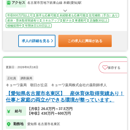
アクセス
名古屋市営地下鉄東山線 本郷(愛知)駅
年収600万円以上可
新卒も応募可能
未経験者も応募可能
住宅補助（手当）あり
産休・育休取得実績有り
スキルアップ
駅チカ
車通勤可
店舗数30以上
積極採用中
年間休日120日以上
求人の詳細を見る
この求人に興味がある
更新日：2026年6月18日
保存する
正社員
調剤薬局
キョーワ薬局 朝日が丘店 キョーワ薬局株式会社の薬剤師求人
【愛知県名古屋市名東区】 産休育休取得実績あり！
仕事と家庭の両立ができる環境が整っています。
【月収】26.0万円～37.5万円
給与
【年収】430万円～600万円
勤務地
愛知県 名古屋市名東区