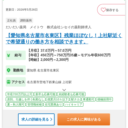
更新日：2026年5月26日
保存する
正社員
調剤薬局
だいだい薬局 メイトウ 株式会社シセイの薬剤師求人
【愛知県名古屋市名東区】残業ほぼなし！上社駅近く
で希望通りの働き方を相談できます。
【月収】37.0万円～57.0万円
給与
【年収】450万円～750万円35歳～モデル年収600万円
【時給】2,000円～2,300円
勤務地
愛知県 名古屋市名東区
アクセス
名古屋市営地下鉄東山線 上社駅
年収700万円以上可
新卒も応募可能
未経験者も応募可能
原則、引越しを伴う転勤なし
残業月10ｈ以下
駅チカ
車通勤可
積極採用中
夏～秋入職可
管理職候補
在宅業務あり
ハイキャリア
求人の詳細を見る
この求人に興味がある