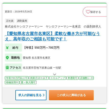
更新日：2026年5月26日
保存する
正社員
調剤薬局
株式会社ヤシロファーマシー ヤシロファーマシー名東店 の薬剤師求人
【愛知県名古屋市名東区】柔軟な働き方が可能なう
え、高年収のご相談も可能です！
給与
【年収】550万円～700万円
勤務地
愛知県 名古屋市名東区
アクセス
名古屋市営地下鉄東山線 一社駅
年収700万円以上可
残業月10ｈ以下
スキルアップ
車通勤可
店舗数1～9
積極採用中
夏～秋入職可
求人の詳細を見る
この求人に興味がある