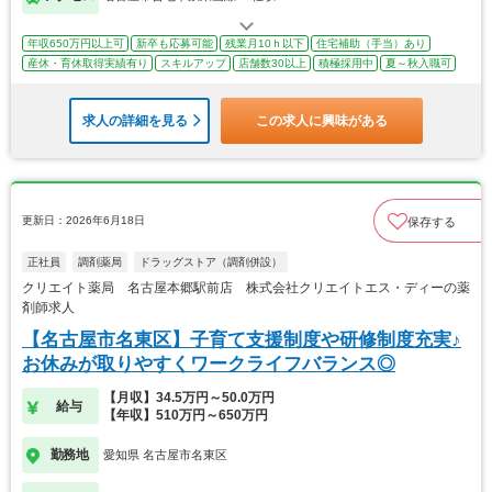
年収650万円以上可
新卒も応募可能
残業月10ｈ以下
住宅補助（手当）あり
産休・育休取得実績有り
スキルアップ
店舗数30以上
積極採用中
夏～秋入職可
求人の詳細を見る
この求人に興味がある
更新日：2026年6月18日
保存する
正社員
調剤薬局
ドラッグストア（調剤併設）
クリエイト薬局 名古屋本郷駅前店 株式会社クリエイトエス・ディーの薬
剤師求人
【名古屋市名東区】子育て支援制度や研修制度充実♪
お休みが取りやすくワークライフバランス◎
【月収】34.5万円～50.0万円
給与
【年収】510万円～650万円
勤務地
愛知県 名古屋市名東区