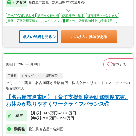
アクセス
名古屋市営地下鉄東山線 本郷(愛知)駅
年収650万円以上可
新卒も応募可能
残業月10ｈ以下
住宅補助（手当）あり
産休・育休取得実績有り
スキルアップ
駅チカ
店舗数30以上
積極採用中
求人の詳細を見る
この求人に興味がある
更新日：2026年6月18日
保存する
正社員
ドラッグストア（調剤併設）
クリエイト薬局 名古屋藤が丘駅前店 株式会社クリエイトエス・ディーの
薬剤師求人
【名古屋市名東区】子育て支援制度や研修制度充実♪
お休みが取りやすくワークライフバランス◎
【月収】34.5万円～50.0万円
給与
【年収】510万円～650万円
勤務地
愛知県 名古屋市名東区