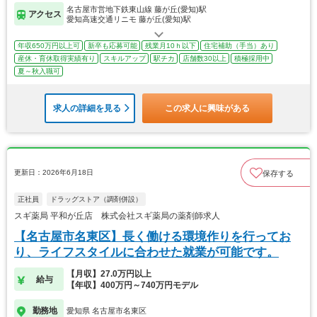
名古屋市営地下鉄東山線 藤が丘(愛知)駅
アクセス
愛知高速交通リニモ 藤が丘(愛知)駅
年収650万円以上可
新卒も応募可能
残業月10ｈ以下
住宅補助（手当）あり
産休・育休取得実績有り
スキルアップ
駅チカ
店舗数30以上
積極採用中
夏～秋入職可
求人の詳細を見る
この求人に興味がある
更新日：2026年6月18日
保存する
正社員
ドラッグストア（調剤併設）
スギ薬局 平和が丘店 株式会社スギ薬局の薬剤師求人
【名古屋市名東区】長く働ける環境作りを行ってお
り、ライフスタイルに合わせた就業が可能です。
【月収】27.0万円以上
給与
【年収】400万円～740万円モデル
勤務地
愛知県 名古屋市名東区