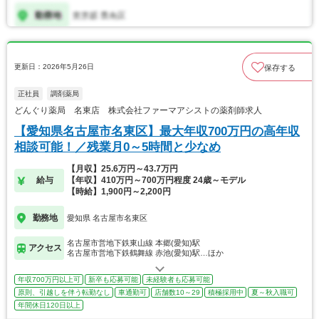
更新日：2026年5月26日
保存する
正社員
調剤薬局
どんぐり薬局 名東店 株式会社ファーマアシストの薬剤師求人
【愛知県名古屋市名東区】最大年収700万円の高年収
相談可能！／残業月0～5時間と少なめ
【月収】25.6万円～43.7万円
給与
【年収】410万円～700万円程度 24歳～モデル
【時給】1,900円～2,200円
勤務地
愛知県 名古屋市名東区
名古屋市営地下鉄東山線 本郷(愛知)駅
アクセス
名古屋市営地下鉄鶴舞線 赤池(愛知)駅…ほか
年収700万円以上可
新卒も応募可能
未経験者も応募可能
原則、引越しを伴う転勤なし
車通勤可
店舗数10～29
積極採用中
夏～秋入職可
年間休日120日以上