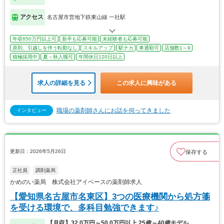
アクセス
名古屋市営地下鉄東山線 一社駅
年収650万円以上可
新卒も応募可能
未経験者も応募可能
原則、引越しを伴う転勤なし
スキルアップ
駅チカ
車通勤可
店舗数1～9
積極採用中
夏～秋入職可
年間休日120日以上
求人の詳細を見る
この求人に興味がある
職場の薬剤師さんにお話を伺ってきました
インタビュー
更新日：2026年5月26日
保存する
正社員
調剤薬局
かめのい薬局 株式会社アイベースの薬剤師求人
【愛知県名古屋市名東区】3つの医療機関から処方箋
を受ける環境で、多科目勉強できます♪
【月収】32.0万円～50.0万円以上 25歳～40歳モデル