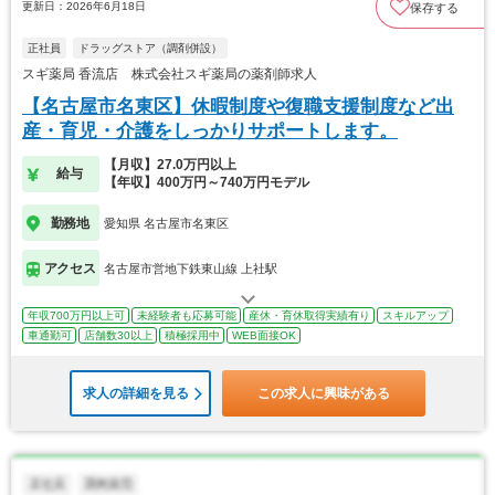
更新日：2026年6月18日
保存する
正社員
ドラッグストア（調剤併設）
スギ薬局 香流店 株式会社スギ薬局の薬剤師求人
【名古屋市名東区】休暇制度や復職支援制度など出
産・育児・介護をしっかりサポートします。
【月収】27.0万円以上
給与
【年収】400万円～740万円モデル
勤務地
愛知県 名古屋市名東区
アクセス
名古屋市営地下鉄東山線 上社駅
年収700万円以上可
未経験者も応募可能
産休・育休取得実績有り
スキルアップ
車通勤可
店舗数30以上
積極採用中
WEB面接OK
求人の詳細を見る
この求人に興味がある