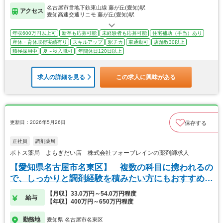
名古屋市営地下鉄東山線 藤が丘(愛知)駅
アクセス
愛知高速交通リニモ 藤が丘(愛知)駅
年収600万円以上可
新卒も応募可能
未経験者も応募可能
住宅補助（手当）あり
産休・育休取得実績有り
スキルアップ
駅チカ
車通勤可
店舗数30以上
積極採用中
夏～秋入職可
年間休日120日以上
求人の詳細を見る
この求人に興味がある
更新日：2026年5月26日
保存する
正社員
調剤薬局
ポトス薬局 よもぎだい店 株式会社フォーブレインの薬剤師求人
【愛知県名古屋市名東区】 複数の科目に携われるの
で、しっかりと調剤経験を積みたい方にもおすすめで
す。
【月収】33.0万円～54.0万円程度
給与
【年収】400万円～650万円程度
勤務地
愛知県 名古屋市名東区