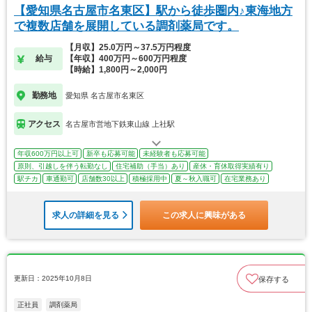
【愛知県名古屋市名東区】駅から徒歩圏内♪東海地方
で複数店舗を展開している調剤薬局です。
【月収】25.0万円～37.5万円程度
給与
【年収】400万円～600万円程度
【時給】1,800円～2,000円
勤務地
愛知県 名古屋市名東区
アクセス
名古屋市営地下鉄東山線 上社駅
年収600万円以上可
新卒も応募可能
未経験者も応募可能
原則、引越しを伴う転勤なし
住宅補助（手当）あり
産休・育休取得実績有り
駅チカ
車通勤可
店舗数30以上
積極採用中
夏～秋入職可
在宅業務あり
求人の詳細を見る
この求人に興味がある
更新日：2025年10月8日
保存する
正社員
調剤薬局