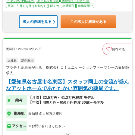
年収550万円以上可
新卒も応募可能
未経験者も応募可能
原則、引越しを伴う転勤なし
駅チカ
車通勤可
積極採用中
求人の詳細を見る
この求人に興味がある
更新日：2025年12月22日
保存する
正社員
調剤薬局
プラチナ薬局藤が丘店 株式会社コミュニケーションファーマシーの薬剤師
求人
【愛知県名古屋市名東区】スタッフ同士の交流が盛ん
なアットホームであたたかい雰囲気の薬局です。
【月収】32.5万円～41.2万円程度 モデル
給与
【年収】480万円～650万円程度 30歳～モデル
勤務地
愛知県 名古屋市名東区
アクセス
※お問い合わせください