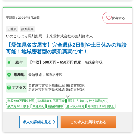
更新日：2026年5月26日
保存する
正社員
調剤薬局
いのこしはら調剤薬局 未来堂株式会社の薬剤師求人
【愛知県名古屋市】完全週休2日制や土日休みの相談
可能！地域密着型の調剤薬局です！
給与
【年収】500万円～650万円程度 ※想定年収
勤務地
愛知県 名古屋市名東区
名古屋市営地下鉄東山線 栄(名古屋)駅
アクセス
名古屋市営地下鉄名城線 栄(名古屋)駅
年収650万円以上可
未経験者も応募可能
原則、引越しを伴う転勤なし
残業月10ｈ以下
車通勤可
積極採用中
夏～秋入職可
年間休日120日以上
求人の詳細を見る
この求人に興味がある