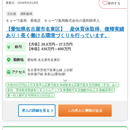
更新日：2026年6月18日
保存する
正社員
調剤薬局
キョーワ薬局 香南店 キョーワ薬局株式会社の薬剤師求人
【愛知県名古屋市名東区】 産休育休取得、復帰実績
あり！長く働ける環境づくりを行っています。
【月収】26.0万円～37.5万円
給与
【年収】430万円～600万円
勤務地
愛知県 名古屋市名東区
名古屋市営地下鉄東山線 上社駅
アクセス
名鉄瀬戸線 喜多山(愛知)駅
年収600万円以上可
新卒も応募可能
未経験者も応募可能
住宅補助（手当）あり
産休・育休取得実績有り
スキルアップ
車通勤可
店舗数30以上
積極採用中
夏～秋入職可
年間休日120日以上
求人の詳細を見る
この求人に興味がある