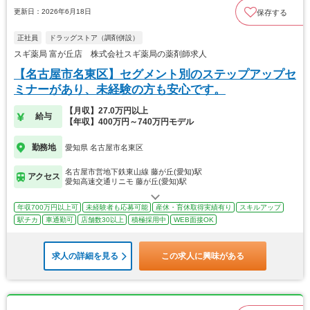
更新日：2026年6月18日
保存する
正社員
ドラッグストア（調剤併設）
スギ薬局 富が丘店 株式会社スギ薬局の薬剤師求人
【名古屋市名東区】セグメント別のステップアップセ
ミナーがあり、未経験の方も安心です。
【月収】27.0万円以上
給与
【年収】400万円～740万円モデル
勤務地
愛知県 名古屋市名東区
名古屋市営地下鉄東山線 藤が丘(愛知)駅
アクセス
愛知高速交通リニモ 藤が丘(愛知)駅
年収700万円以上可
未経験者も応募可能
産休・育休取得実績有り
スキルアップ
駅チカ
車通勤可
店舗数30以上
積極採用中
WEB面接OK
求人の詳細を見る
この求人に興味がある