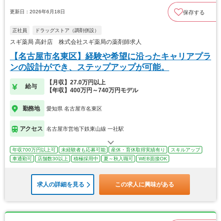
更新日：2026年6月18日
保存する
正社員
ドラッグストア（調剤併設）
スギ薬局 高針店 株式会社スギ薬局の薬剤師求人
【名古屋市名東区】経験や希望に沿ったキャリアプラ
ンの設計ができ、ステップアップが可能。
【月収】27.0万円以上
給与
【年収】400万円～740万円モデル
勤務地
愛知県 名古屋市名東区
アクセス
名古屋市営地下鉄東山線 一社駅
年収700万円以上可
未経験者も応募可能
産休・育休取得実績有り
スキルアップ
車通勤可
店舗数30以上
積極採用中
夏～秋入職可
WEB面接OK
求人の詳細を見る
この求人に興味がある