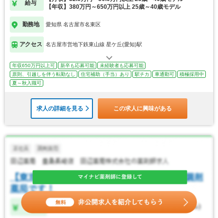
給与
【年収】380万円～650万円以上 25歳～40歳モデル
勤務地
愛知県 名古屋市名東区
アクセス
名古屋市営地下鉄東山線 星ケ丘(愛知)駅
年収650万円以上可
新卒も応募可能
未経験者も応募可能
原則、引越しを伴う転勤なし
住宅補助（手当）あり
駅チカ
車通勤可
積極採用中
夏～秋入職可
求人の詳細を見る
この求人に興味がある