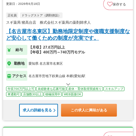
更新日：2026年6月18日
保存する
正社員
ドラッグストア（調剤併設）
スギ薬局 猪高台店 株式会社スギ薬局の薬剤師求人
【名古屋市名東区】勤務地限定制度や復職支援制度な
ど安心して働くための制度が充実です。
【月収】27.0万円以上
給与
【年収】400万円～740万円モデル
勤務地
愛知県 名古屋市名東区
アクセス
名古屋市営地下鉄東山線 本郷(愛知)駅
年収700万円以上可
未経験者も応募可能
産休・育休取得実績有り
スキルアップ
車通勤可
店舗数30以上
積極採用中
WEB面接OK
求人の詳細を見る
この求人に興味がある