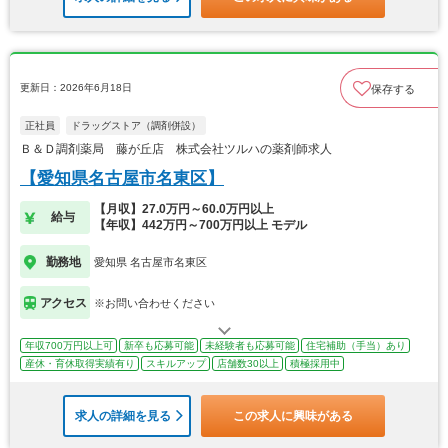
更新日：2026年6月18日
保存する
正社員
ドラッグストア（調剤併設）
Ｂ＆Ｄ調剤薬局 藤が丘店 株式会社ツルハの薬剤師求人
【愛知県名古屋市名東区】
【月収】27.0万円～60.0万円以上
給与
【年収】442万円～700万円以上 モデル
勤務地
愛知県 名古屋市名東区
アクセス
※お問い合わせください
年収700万円以上可
新卒も応募可能
未経験者も応募可能
住宅補助（手当）あり
産休・育休取得実績有り
スキルアップ
店舗数30以上
積極採用中
求人の詳細を見る
この求人に興味がある