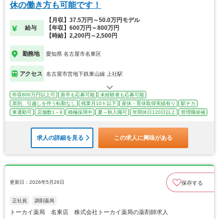
休の働き方も可能です！
【月収】37.5万円～50.0万円モデル
給与
【年収】600万円～800万円
【時給】2,200円～2,500円
勤務地
愛知県 名古屋市名東区
アクセス
名古屋市営地下鉄東山線 上社駅
年収800万円以上可
新卒も応募可能
未経験者も応募可能
原則、引越しを伴う転勤なし
残業月10ｈ以下
産休・育休取得実績有り
駅チカ
車通勤可
店舗数1～9
積極採用中
夏～秋入職可
年間休日120日以上
管理職候補
求人の詳細を見る
この求人に興味がある
更新日：2026年5月26日
保存する
正社員
調剤薬局
トーカイ薬局 名東店 株式会社トーカイ薬局の薬剤師求人