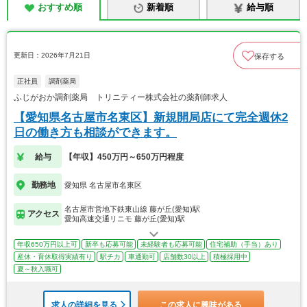
おすすめ順
新着順
給与順
更新日：2026年7月21日
保存する
正社員
調剤薬局
ふじがおか調剤薬局 トリニティー株式会社の薬剤師求人
【愛知県名古屋市名東区】新規開局店にて完全週休2
日の働き方も相談ができます。
給与
【年収】450万円～650万円程度
勤務地
愛知県 名古屋市名東区
名古屋市営地下鉄東山線 藤が丘(愛知)駅
アクセス
愛知高速交通リニモ 藤が丘(愛知)駅
年収650万円以上可
新卒も応募可能
未経験者も応募可能
住宅補助（手当）あり
産休・育休取得実績有り
駅チカ
車通勤可
店舗数30以上
積極採用中
夏～秋入職可
求人の詳細を見る
この求人に興味がある