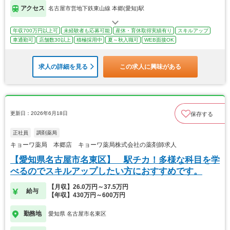
アクセス
名古屋市営地下鉄東山線 本郷(愛知)駅
年収700万円以上可
未経験者も応募可能
産休・育休取得実績有り
スキルアップ
車通勤可
店舗数30以上
積極採用中
夏～秋入職可
WEB面接OK
求人の詳細を見る
この求人に興味がある
更新日：2026年6月18日
保存する
正社員
調剤薬局
キョーワ薬局 本郷店 キョーワ薬局株式会社の薬剤師求人
【愛知県名古屋市名東区】 駅チカ！多様な科目を学
べるのでスキルアップしたい方におすすめです。
【月収】26.0万円～37.5万円
給与
【年収】430万円～600万円
勤務地
愛知県 名古屋市名東区