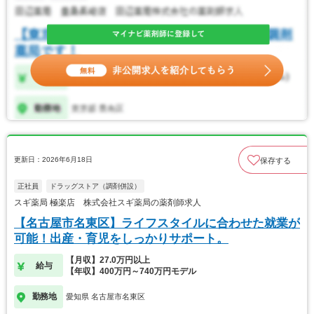
更新日：2026年6月18日
保存する
正社員
ドラッグストア（調剤併設）
スギ薬局 極楽店 株式会社スギ薬局の薬剤師求人
【名古屋市名東区】ライフスタイルに合わせた就業が
可能！出産・育児をしっかりサポート。
【月収】27.0万円以上
給与
【年収】400万円～740万円モデル
勤務地
愛知県 名古屋市名東区