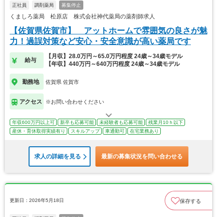
正社員
調剤薬局
募集停止
くましろ薬局 松原店 株式会社神代薬局の薬剤師求人
【佐賀県佐賀市】 アットホームで雰囲気の良さが魅
力！過誤対策など安心・安全意識が高い薬局です
【月収】28.0万円～65.0万円程度 24歳～34歳モデル
給与
【年収】440万円～640万円程度 24歳～34歳モデル
勤務地
佐賀県 佐賀市
アクセス
※お問い合わせください
年収600万円以上可
新卒も応募可能
未経験者も応募可能
残業月10ｈ以下
産休・育休取得実績有り
スキルアップ
車通勤可
在宅業務あり
求人の詳細を見る
最新の募集状況を問い合わせる
更新日：2026年5月18日
保存する