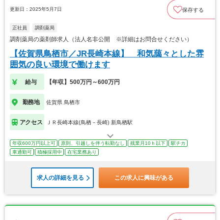
更新日：2025年5月7日
保存する
正社員
調剤薬局
調剤薬局の薬剤師求人（法人名非公開 ※詳細はお問合せください）
【佐賀県鳥栖市／JR長崎本線】 和気藹々とした雰
囲気の良い環境で働けます
給与
【年収】500万円～600万円
勤務地
佐賀県 鳥栖市
アクセス
ＪＲ長崎本線(鳥栖－長崎) 新鳥栖駅
年収600万円以上可
原則、引越しを伴う転勤なし
残業月10ｈ以下
駅チカ
車通勤可
積極採用中
在宅業務あり
求人の詳細を見る
この求人に興味がある