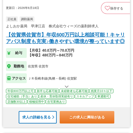
更新日：2026年6月18日
保存する
正社員
調剤薬局
よしおか薬局 早津江店 株式会社ウィーズの薬剤師求人
【佐賀県佐賀市】年収600万円以上相談可能！キャリ
アパス制度も充実♪働きやすい環境が整っています◎
【月収】40.0万円～70.0万円
給与
【年収】480万円～840万円
勤務地
佐賀県 佐賀市
アクセス
ＪＲ長崎本線(鳥栖－長崎) 佐賀駅
年収800万円以上可
新卒も応募可能
未経験者も応募可能
残業月10ｈ以下
住宅補助（手当）あり
産休・育休取得実績有り
スキルアップ
車通勤可
店舗数30以上
積極採用中
在宅業務あり
求人の詳細を見る
この求人に興味がある