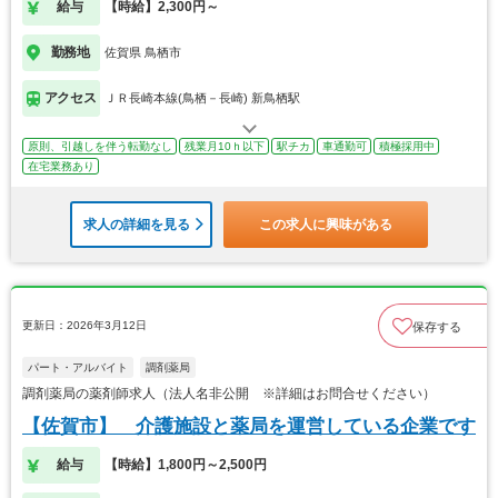
給与
【時給】2,300円～
勤務地
佐賀県 鳥栖市
アクセス
ＪＲ長崎本線(鳥栖－長崎) 新鳥栖駅
原則、引越しを伴う転勤なし
残業月10ｈ以下
駅チカ
車通勤可
積極採用中
在宅業務あり
求人の詳細を見る
この求人に興味がある
更新日：2026年3月12日
保存する
パート・アルバイト
調剤薬局
調剤薬局の薬剤師求人（法人名非公開 ※詳細はお問合せください）
【佐賀市】 介護施設と薬局を運営している企業です
給与
【時給】1,800円～2,500円