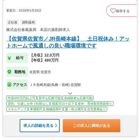
更新日：2026年5月26日
保存する
正社員
調剤薬局
株式会社春風薬局 本店の薬剤師求人
【佐賀県佐賀市／JR長崎本線】 土日祝休み！アッ
トホームで風通しの良い職場環境です
【月収】32.0万円
給与
【年収】480万円
勤務地
佐賀県 佐賀市
アクセス
ＪＲ長崎本線(鳥栖－長崎) 佐賀駅
年収450万円以上可
新卒も応募可能
未経験者も応募可能
原則、引越しを伴う転勤なし
残業月10ｈ以下
産休・育休取得実績有り
スキルアップ
車通勤可
積極採用中
夏～秋入職可
在宅業務あり
求人の詳細を見る
この求人に興味がある