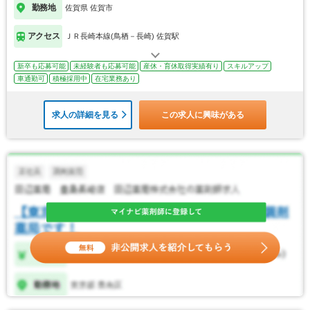
勤務地
佐賀県 佐賀市
アクセス
ＪＲ長崎本線(鳥栖－長崎) 佐賀駅
新卒も応募可能
未経験者も応募可能
産休・育休取得実績有り
スキルアップ
車通勤可
積極採用中
在宅業務あり
求人の詳細を見る
この求人に興味がある