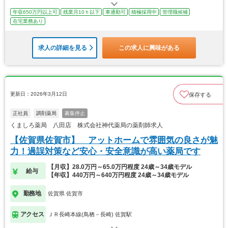
年収650万円以上可
残業月10ｈ以下
車通勤可
積極採用中
管理職候補
在宅業務あり
求人の詳細を見る
この求人に興味がある
更新日：2026年3月12日
保存する
正社員
調剤薬局
募集停止
くましろ薬局 八田店 株式会社神代薬局の薬剤師求人
【佐賀県佐賀市】 アットホームで雰囲気の良さが魅
力！過誤対策など安心・安全意識が高い薬局です
【月収】28.0万円～65.0万円程度 24歳～34歳モデル
給与
【年収】440万円～640万円程度 24歳～34歳モデル
勤務地
佐賀県 佐賀市
アクセス
ＪＲ長崎本線(鳥栖－長崎) 佐賀駅