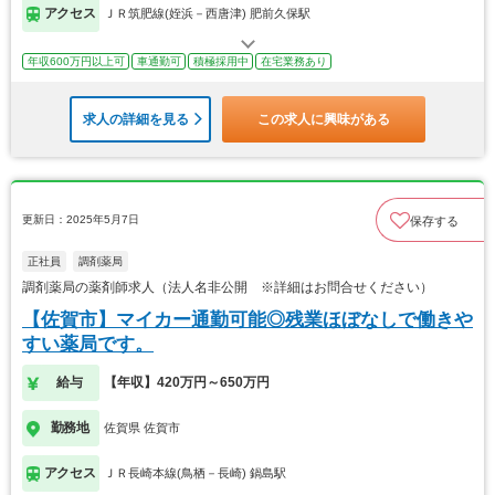
アクセス
ＪＲ筑肥線(姪浜－西唐津) 肥前久保駅
年収600万円以上可
車通勤可
積極採用中
在宅業務あり
求人の詳細を見る
この求人に興味がある
更新日：2025年5月7日
保存する
正社員
調剤薬局
調剤薬局の薬剤師求人（法人名非公開 ※詳細はお問合せください）
【佐賀市】マイカー通勤可能◎残業ほぼなしで働きや
すい薬局です。
給与
【年収】420万円～650万円
勤務地
佐賀県 佐賀市
アクセス
ＪＲ長崎本線(鳥栖－長崎) 鍋島駅