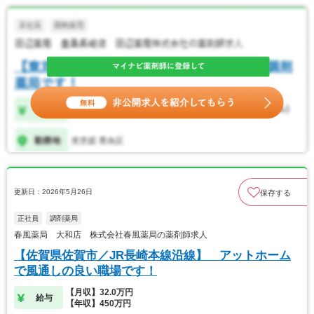
更新日：2026年5月26日
保存する
正社員
調剤薬局
春風薬局 大和店 株式会社春風薬局の薬剤師求人
【佐賀県佐賀市／JR長崎本線沿線】 アットホーム
で風通しの良い職場です！
【月収】32.0万円
給与
【年収】450万円