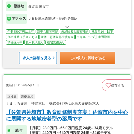
勤務地
佐賀県 佐賀市
アクセス
ＪＲ長崎本線(鳥栖－長崎) 佐賀駅
年収450万円以上可
新卒も応募可能
未経験者も応募可能
残業月10ｈ以下
住宅補助（手当）あり
産休・育休取得実績有り
スキルアップ
車通勤可
積極採用中
夏～秋入職可
在宅業務あり
求人の詳細を見る
この求人に興味がある
更新日：2026年5月18日
保存する
正社員
調剤薬局
くましろ薬局 神野東店 株式会社神代薬局の薬剤師求人
【佐賀県神埼市】教育研修制度充実！佐賀市内を中心
に展開する地域密着型の薬局です
【月収】28.0万円～65.0万円程度 24歳～34歳モデル
給与
【年収】440万円～640万円程度 24歳～34歳モデル