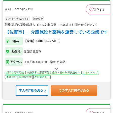
更新日：2026年3月12日
保存する
パート・アルバイト
調剤薬局
調剤薬局の薬剤師求人（法人名非公開 ※詳細はお問合せください）
【佐賀市】 介護施設と薬局を運営している企業です
給与
【時給】1,800円～2,500円
勤務地
佐賀県 佐賀市
アクセス
ＪＲ長崎本線(鳥栖－長崎) 佐賀駅
新卒も応募可能
未経験者も応募可能
産休・育休取得実績有り
スキルアップ
車通勤可
積極採用中
在宅業務あり
求人の詳細を見る
この求人に興味がある