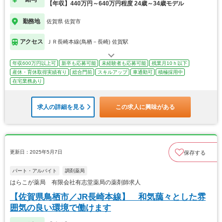
【年収】440万円～640万円程度 24歳～34歳モデル
勤務地
佐賀県 佐賀市
アクセス
ＪＲ長崎本線(鳥栖－長崎) 佐賀駅
年収600万円以上可
新卒も応募可能
未経験者も応募可能
残業月10ｈ以下
産休・育休取得実績有り
総合門前
スキルアップ
車通勤可
積極採用中
在宅業務あり
求人の詳細を見る
この求人に興味がある
更新日：2025年5月7日
保存する
パート・アルバイト
調剤薬局
はらこが薬局 有限会社有志堂薬局の薬剤師求人
【佐賀県鳥栖市／JR長崎本線】 和気藹々とした雰
囲気の良い環境で働けます