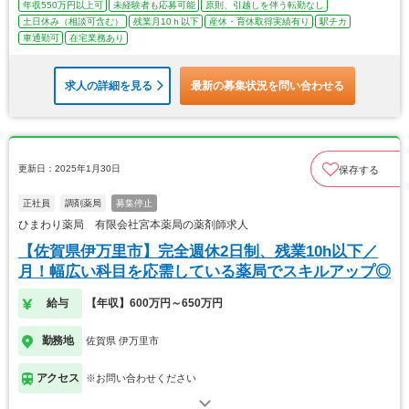
年収550万円以上可
未経験者も応募可能
原則、引越しを伴う転勤なし
土日休み（相談可含む）
残業月10ｈ以下
産休・育休取得実績有り
駅チカ
車通勤可
在宅業務あり
求人の詳細を見る
最新の募集状況を問い合わせる
更新日：2025年1月30日
保存する
正社員
調剤薬局
募集停止
ひまわり薬局 有限会社宮本薬局の薬剤師求人
【佐賀県伊万里市】完全週休2日制、残業10h以下／
月！幅広い科目を応需している薬局でスキルアップ◎
給与
【年収】600万円～650万円
勤務地
佐賀県 伊万里市
アクセス
※お問い合わせください