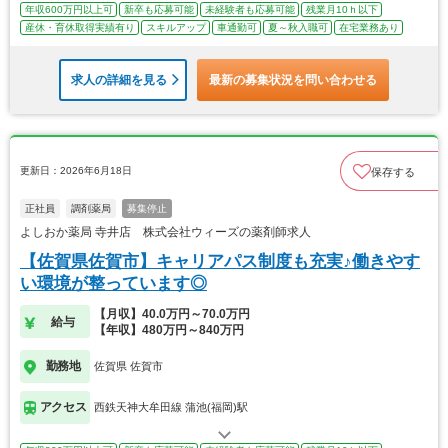
年収600万円以上可
新卒も応募可能
未経験者も応募可能
残業月10ｈ以下
産休・育休取得実績有り
スキルアップ
車通勤可
夏～秋入職可
在宅業務あり
求人の詳細を見る
最新の募集状況を問い合わせる
更新日：2026年6月18日
保存する
正社員
調剤薬局
募集停止
よしおか薬局 寺井店 株式会社ウィーズの薬剤師求人
【佐賀県佐賀市】キャリアパス制度も充実♪働きやす
い環境が整っています◎
【月収】40.0万円～70.0万円
給与
【年収】480万円～840万円
勤務地
佐賀県 佐賀市
アクセス
西鉄天神大牟田線 蒲池(福岡)駅