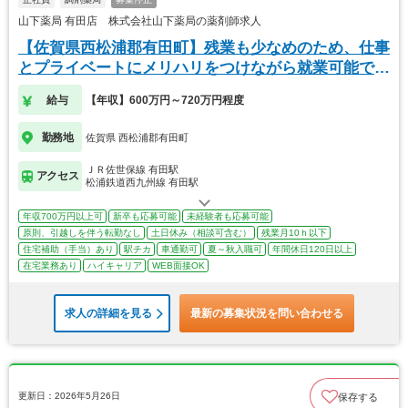
山下薬局 有田店 株式会社山下薬局の薬剤師求人
【佐賀県西松浦郡有田町】残業も少なめのため、仕事
とプライベートにメリハリをつけながら就業可能で
す！
給与
【年収】600万円～720万円程度
勤務地
佐賀県 西松浦郡有田町
ＪＲ佐世保線 有田駅
アクセス
松浦鉄道西九州線 有田駅
年収700万円以上可
新卒も応募可能
未経験者も応募可能
原則、引越しを伴う転勤なし
土日休み（相談可含む）
残業月10ｈ以下
住宅補助（手当）あり
駅チカ
車通勤可
夏～秋入職可
年間休日120日以上
在宅業務あり
ハイキャリア
WEB面接OK
求人の詳細を見る
最新の募集状況を問い合わせる
更新日：2026年5月26日
保存する