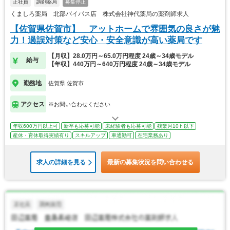
正社員
調剤薬局
募集停止
くましろ薬局 北部バイパス店 株式会社神代薬局の薬剤師求人
【佐賀県佐賀市】 アットホームで雰囲気の良さが魅
力！過誤対策など安心・安全意識が高い薬局です
【月収】28.0万円～65.0万円程度 24歳～34歳モデル
給与
【年収】440万円～640万円程度 24歳～34歳モデル
勤務地
佐賀県 佐賀市
アクセス
※お問い合わせください
年収600万円以上可
新卒も応募可能
未経験者も応募可能
残業月10ｈ以下
産休・育休取得実績有り
スキルアップ
車通勤可
在宅業務あり
求人の詳細を見る
最新の募集状況を問い合わせる