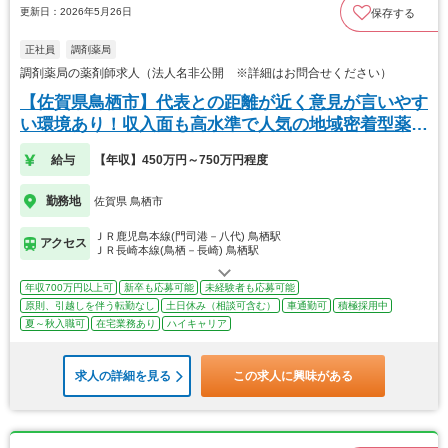
更新日：2026年5月26日
保存する
正社員
調剤薬局
調剤薬局の薬剤師求人（法人名非公開 ※詳細はお問合せください）
【佐賀県鳥栖市】代表との距離が近く意見が言いやす
い環境あり！収入面も高水準で人気の地域密着型薬局
です
給与
【年収】450万円～750万円程度
勤務地
佐賀県 鳥栖市
ＪＲ鹿児島本線(門司港－八代) 鳥栖駅
アクセス
ＪＲ長崎本線(鳥栖－長崎) 鳥栖駅
年収700万円以上可
新卒も応募可能
未経験者も応募可能
原則、引越しを伴う転勤なし
土日休み（相談可含む）
車通勤可
積極採用中
夏～秋入職可
在宅業務あり
ハイキャリア
求人の詳細を見る
この求人に興味がある