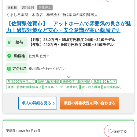
正社員
調剤薬局
募集停止
くましろ薬局 木原店 株式会社神代薬局の薬剤師求人
【佐賀県佐賀市】 アットホームで雰囲気の良さが魅
力！過誤対策など安心・安全意識が高い薬局です
【月収】28.0万円～65.0万円程度 24歳～34歳モデル
給与
【年収】440万円～640万円程度 24歳～34歳モデル
勤務地
佐賀県 佐賀市
アクセス
※お問い合わせください
年収600万円以上可
新卒も応募可能
未経験者も応募可能
残業月10ｈ以下
産休・育休取得実績有り
スキルアップ
車通勤可
夏～秋入職可
在宅業務あり
求人の詳細を見る
最新の募集状況を問い合わせる
更新日：2026年5月18日
保存する