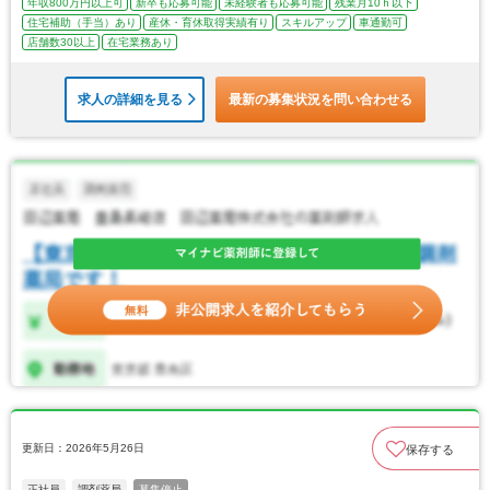
年収800万円以上可
新卒も応募可能
未経験者も応募可能
残業月10ｈ以下
住宅補助（手当）あり
産休・育休取得実績有り
スキルアップ
車通勤可
店舗数30以上
在宅業務あり
求人の詳細を見る
最新の募集状況を問い合わせる
更新日：2026年5月26日
保存する
正社員
調剤薬局
募集停止