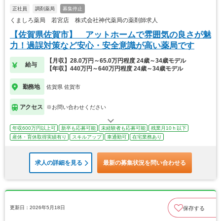
正社員
調剤薬局
募集停止
くましろ薬局 若宮店 株式会社神代薬局の薬剤師求人
【佐賀県佐賀市】 アットホームで雰囲気の良さが魅
力！過誤対策など安心・安全意識が高い薬局です
【月収】28.0万円～65.0万円程度 24歳～34歳モデル
給与
【年収】440万円～640万円程度 24歳～34歳モデル
勤務地
佐賀県 佐賀市
アクセス
※お問い合わせください
年収600万円以上可
新卒も応募可能
未経験者も応募可能
残業月10ｈ以下
産休・育休取得実績有り
スキルアップ
車通勤可
在宅業務あり
求人の詳細を見る
最新の募集状況を問い合わせる
更新日：2026年5月18日
保存する