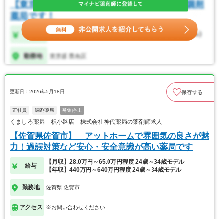
更新日：2026年5月18日
保存する
正社員
調剤薬局
募集停止
くましろ薬局 枳小路店 株式会社神代薬局の薬剤師求人
【佐賀県佐賀市】 アットホームで雰囲気の良さが魅
力！過誤対策など安心・安全意識が高い薬局です
【月収】28.0万円～65.0万円程度 24歳～34歳モデル
給与
【年収】440万円～640万円程度 24歳～34歳モデル
勤務地
佐賀県 佐賀市
アクセス
※お問い合わせください