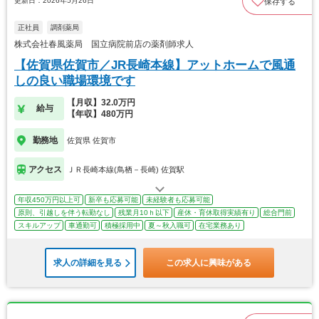
更新日：2026年5月26日
保存する
正社員
調剤薬局
株式会社春風薬局 国立病院前店の薬剤師求人
【佐賀県佐賀市／JR長崎本線】アットホームで風通
しの良い職場環境です
【月収】32.0万円
給与
【年収】480万円
勤務地
佐賀県 佐賀市
アクセス
ＪＲ長崎本線(鳥栖－長崎) 佐賀駅
年収450万円以上可
新卒も応募可能
未経験者も応募可能
原則、引越しを伴う転勤なし
残業月10ｈ以下
産休・育休取得実績有り
総合門前
スキルアップ
車通勤可
積極採用中
夏～秋入職可
在宅業務あり
求人の詳細を見る
この求人に興味がある