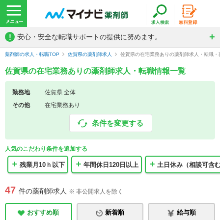
!
安心・安全な転職サポートの提供に努めます。
薬剤師の求人・転職TOP
佐賀県の薬剤師求人
佐賀県の在宅業務ありの薬剤師求人・転職・
佐賀県の在宅業務ありの薬剤師求人・転職情報一覧
勤務地
佐賀県 全体
その他
在宅業務あり
条件を変更する
人気のこだわり条件を追加する
残業月10ｈ以下
年間休日120日以上
土日休み（相談可含
47
件の薬剤師求人
※ 非公開求人を除く
おすすめ順
新着順
給与順