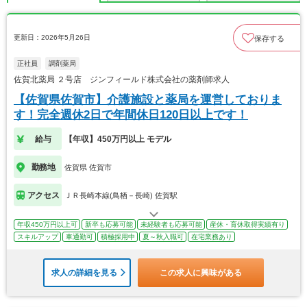
更新日：2026年5月26日
保存する
正社員
調剤薬局
佐賀北薬局 ２号店 ジンフィールド株式会社の薬剤師求人
【佐賀県佐賀市】介護施設と薬局を運営しておりま
す！完全週休2日で年間休日120日以上です！
給与
【年収】450万円以上 モデル
勤務地
佐賀県 佐賀市
アクセス
ＪＲ長崎本線(鳥栖－長崎) 佐賀駅
年収450万円以上可
新卒も応募可能
未経験者も応募可能
産休・育休取得実績有り
スキルアップ
車通勤可
積極採用中
夏～秋入職可
在宅業務あり
求人の詳細を見る
この求人に興味がある