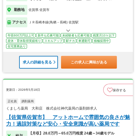
勤務地
佐賀県 佐賀市
アクセス
ＪＲ長崎本線(鳥栖－長崎) 佐賀駅
年収600万円以上可
新卒も応募可能
未経験者も応募可能
残業月10ｈ以下
産休・育休取得実績有り
スキルアップ
駅チカ
車通勤可
積極採用中
在宅業務あり
求人の詳細を見る
この求人に興味がある
更新日：2026年5月18日
保存する
正社員
調剤薬局
くましろ薬局 大和店 株式会社神代薬局の薬剤師求人
【佐賀県佐賀市】 アットホームで雰囲気の良さが魅
力！過誤対策など安心・安全意識が高い薬局です
【月収】28.0万円～65.0万円程度 24歳～34歳モデル
給与