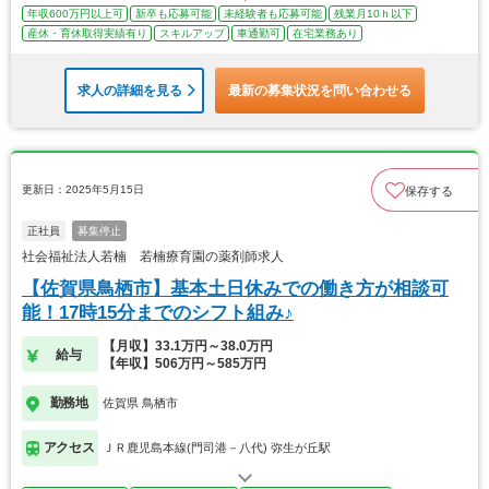
年収600万円以上可
新卒も応募可能
未経験者も応募可能
残業月10ｈ以下
産休・育休取得実績有り
スキルアップ
車通勤可
在宅業務あり
求人の詳細を見る
最新の募集状況を問い合わせる
更新日：2025年5月15日
保存する
正社員
募集停止
社会福祉法人若楠 若楠療育園の薬剤師求人
【佐賀県鳥栖市】基本土日休みでの働き方が相談可
能！17時15分までのシフト組み♪
【月収】33.1万円～38.0万円
給与
【年収】506万円～585万円
勤務地
佐賀県 鳥栖市
アクセス
ＪＲ鹿児島本線(門司港－八代) 弥生が丘駅