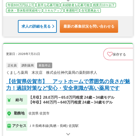
年収600万円以上可
新卒も応募可能
未経験者も応募可能
残業月10ｈ以下
産休・育休取得実績有り
スキルアップ
車通勤可
在宅業務あり
求人の詳細を見る
最新の募集状況を問い合わせる
更新日：2026年7月21日
保存する
正社員
調剤薬局
募集停止
くましろ薬局 末次店 株式会社神代薬局の薬剤師求人
【佐賀県佐賀市】 アットホームで雰囲気の良さが魅
力！過誤対策など安心・安全意識が高い薬局です
【月収】28.0万円～65.0万円程度 24歳～34歳モデル
給与
【年収】440万円～640万円程度 24歳～34歳モデル
勤務地
佐賀県 佐賀市
アクセス
ＪＲ長崎本線(鳥栖－長崎) 佐賀駅