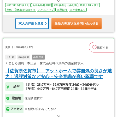
年収600万円以上可
新卒も応募可能
未経験者も応募可能
残業月10ｈ以下
産休・育休取得実績有り
スキルアップ
車通勤可
在宅業務あり
求人の詳細を見る
最新の募集状況を問い合わせる
更新日：2026年3月12日
保存する
正社員
調剤薬局
募集停止
くましろ薬局 本庄店 株式会社神代薬局の薬剤師求人
【佐賀県佐賀市】 アットホームで雰囲気の良さが魅
力！過誤対策など安心・安全意識が高い薬局です
【月収】28.0万円～65.0万円程度 24歳～34歳モデル
給与
【年収】440万円～640万円程度 24歳～34歳モデル
勤務地
佐賀県 佐賀市
アクセス
※お問い合わせください