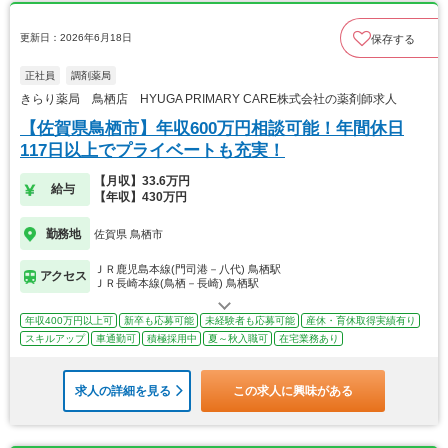
更新日：2026年6月18日
保存する
正社員
調剤薬局
きらり薬局 鳥栖店 HYUGA PRIMARY CARE株式会社の薬剤師求人
【佐賀県鳥栖市】年収600万円相談可能！年間休日
117日以上でプライベートも充実！
【月収】33.6万円
給与
【年収】430万円
勤務地
佐賀県 鳥栖市
ＪＲ鹿児島本線(門司港－八代) 鳥栖駅
アクセス
ＪＲ長崎本線(鳥栖－長崎) 鳥栖駅
年収400万円以上可
新卒も応募可能
未経験者も応募可能
産休・育休取得実績有り
スキルアップ
車通勤可
積極採用中
夏～秋入職可
在宅業務あり
求人の詳細を見る
この求人に興味がある