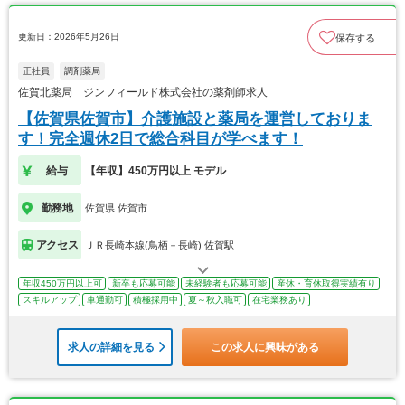
更新日：2026年5月26日
保存する
正社員
調剤薬局
佐賀北薬局 ジンフィールド株式会社の薬剤師求人
【佐賀県佐賀市】介護施設と薬局を運営しておりま
す！完全週休2日で総合科目が学べます！
給与
【年収】450万円以上 モデル
勤務地
佐賀県 佐賀市
アクセス
ＪＲ長崎本線(鳥栖－長崎) 佐賀駅
年収450万円以上可
新卒も応募可能
未経験者も応募可能
産休・育休取得実績有り
スキルアップ
車通勤可
積極採用中
夏～秋入職可
在宅業務あり
求人の詳細を見る
この求人に興味がある