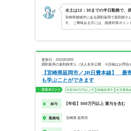
水土は12：30までの半日勤務で、
宮崎県都城市にある調剤薬局で薬剤師さん
す。 ご興味ある方には、面接対策ポイン
更新日：2020/03/05
調剤薬局の薬剤師求人（法人名非公開 ※詳細はお問合
【宮崎県延岡市／JR日豊本線】 最
も学ぶことができます
注目ポイント
年収500万円以上可
積極採用中
在宅業務
【年収】500万円以上 賞与を含む
給与
宮崎県 延岡市
勤務地