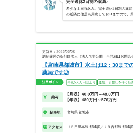
完全週休2日制の薬局♪
希少な土日祝休み、完全週休2日制の薬
の近隣に住居も用意しておりますので、
更新日：2026/06/03
調剤薬局の薬剤師求人（法人名非公開 ※詳細はお問合
【宮崎県都城市】水土は12：30まで
薬局です◎
注目ポイント
年収550万円以上可
原則、引越しを伴う転
【月収】40.0万円～48.0万円
給与
【年収】480万円～576万円
宮崎県 都城市
勤務地
ＪＲ日豊本線 都城駅／ＪＲ吉都線 都城駅
アクセス