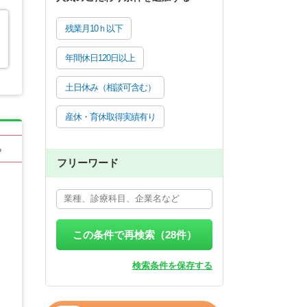
残業月10ｈ以下
年間休日120日以上
土日休み（相談可含む）
産休・育休取得実績有り
る
フリーワード
この条件で再検索（
28
件）
検索条件を保存する