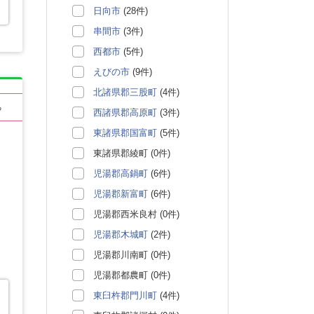
日向市
(28件)
串間市
(3件)
西都市
(5件)
えびの市
(9件)
北諸県郡三股町
(4件)
る
西諸県郡高原町
(3件)
東諸県郡国富町
(5件)
東諸県郡綾町 (0件)
児湯郡高鍋町
(6件)
児湯郡新富町
(6件)
児湯郡西米良村 (0件)
児湯郡木城町
(2件)
児湯郡川南町 (0件)
児湯郡都農町 (0件)
東臼杵郡門川町
(4件)