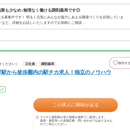
残業も少なめ♪無理なく働ける調剤薬局です◎
を募集中です！ 明るく元気にみんなが協力しあえる職場づくりを目指していま
トなど、詳細をお話しいたしますのでお気軽にご相談…
保存す
せください）
正社員
調剤薬局
寄駅から徒歩圏内の駅チカ求人！独立のノウハウ
あり
この求人に興味がある
マイナビ薬剤師が求人情報を無料でご提供します。
薬局・病院等への直接応募・問い合わせではありません
のでご安心ください。