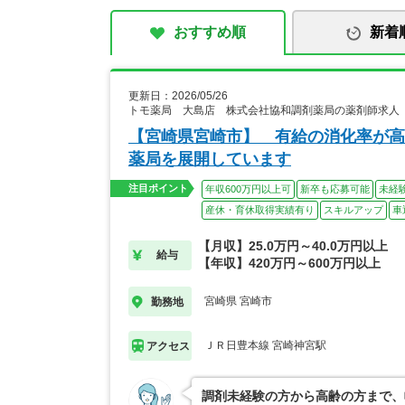
おすすめ順
新着
更新日：2026/05/26
トモ薬局 大島店 株式会社協和調剤薬局の薬剤師求人
【宮崎県宮崎市】 有給の消化率が高
薬局を展開しています
注目ポイント
年収600万円以上可
新卒も応募可能
未経
産休・育休取得実績有り
スキルアップ
車
【月収】25.0万円～40.0万円以上
給与
【年収】420万円～600万円以上
宮崎県 宮崎市
勤務地
ＪＲ日豊本線 宮崎神宮駅
アクセス
調剤未経験の方から高齢の方まで、