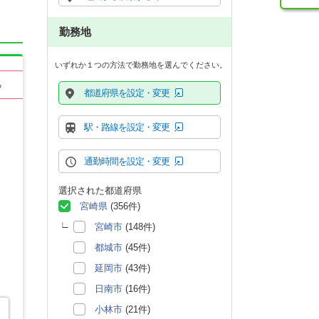
勤務地
いずれか１つの方法で勤務地を選んでください。
る
都道府県を設定・変更
駅・路線を設定・変更
通勤時間を設定・変更
選択された都道府県
宮崎県
(356件)
宮崎市
(148件)
都城市
(45件)
延岡市
(43件)
日南市
(16件)
小林市
(21件)