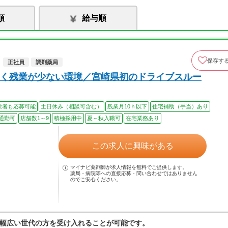
順
給与順
保存す
正社員
調剤薬局
く残業が少ない環境／宮崎県初のドライブスルー
験者も応募可能
土日休み（相談可含む）
残業月10ｈ以下
住宅補助（手当）あり
通勤可
店舗数1～9
積極採用中
夏～秋入職可
在宅業務あり
この求人に興味がある
マイナビ薬剤師が求人情報を無料でご提供します。
薬局・病院等への直接応募・問い合わせではありません
のでご安心ください。
幅広い世代の方を受け入れることが可能です。