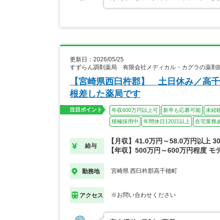
更新日：2026/05/25
すずらん調剤薬局 有限会社メディカル・カグラの薬剤
【宮崎県西臼杵郡】 土日休み／高千
根差した薬局です
注目ポイント
年収600万円以上可
新卒も応募可能
未経
積極採用中
年間休日120日以上
在宅業務
【月収】41.0万円～58.0万円以上 
給与
【年収】500万円～600万円程度 モ
宮崎県 西臼杵郡高千穂町
勤務地
※お問い合わせください
アクセス