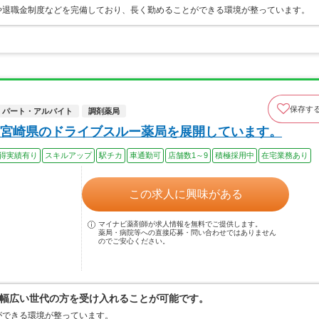
や退職金制度などを完備しており、長く勤めることができる環境が整っています。
保存す
パート・アルバイト
調剤薬局
宮崎県のドライブスルー薬局を展開しています。
得実績有り
スキルアップ
駅チカ
車通勤可
店舗数1～9
積極採用中
在宅業務あり
この求人に興味がある
マイナビ薬剤師が求人情報を無料でご提供します。
薬局・病院等への直接応募・問い合わせではありません
のでご安心ください。
幅広い世代の方を受け入れることが可能です。
ができる環境が整っています。