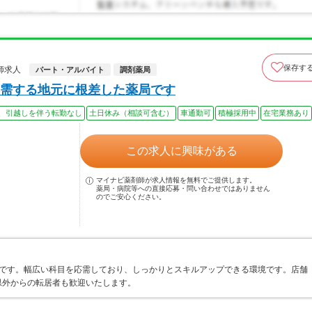
保存す
師求人
パート・アルバイト
調剤薬局
需する地元に根差した薬局です
、引越しを伴う転勤なし
土日休み（相談可含む）
車通勤可
積極採用中
在宅業務あり
この求人に興味がある
マイナビ薬剤師が求人情報を無料でご提供します。
薬局・病院等への直接応募・問い合わせではありません
のでご安心ください。
局です。幅広い科目を応需しており、しっかりとスキルアップできる環境です。店舗
県外からの転居者も歓迎いたします。