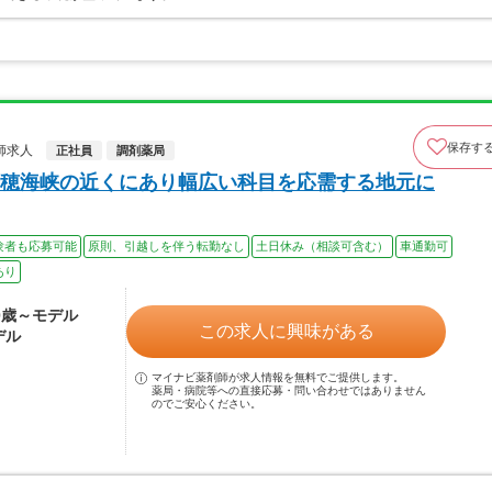
保存す
師求人
正社員
調剤薬局
穂海峡の近くにあり幅広い科目を応需する地元に
験者も応募可能
原則、引越しを伴う転勤なし
土日休み（相談可含む）
車通勤可
あり
30歳～モデル
この求人に興味がある
デル
マイナビ薬剤師が求人情報を無料でご提供します。
薬局・病院等への直接応募・問い合わせではありません
のでご安心ください。