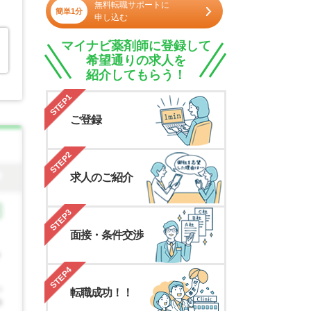
無料転職サポートに
簡単1分
申し込む
マイナビ薬剤師に登録して
希望通りの求人を
紹介してもらう！
STEP1
ご登録
STEP2
求人のご紹介
STEP3
面接・条件交渉
STEP4
転職成功！！