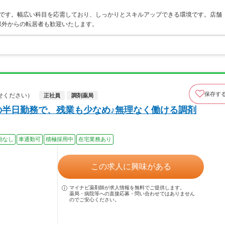
局です。幅広い科目を応需しており、しっかりとスキルアップできる環境です。店舗
県外からの転居者も歓迎いたします。
保存す
せください）
正社員
調剤薬局
の半日勤務で、残業も少なめ♪無理なく働ける調剤
勤なし
車通勤可
積極採用中
在宅業務あり
この求人に興味がある
マイナビ薬剤師が求人情報を無料でご提供します。
薬局・病院等への直接応募・問い合わせではありません
のでご安心ください。