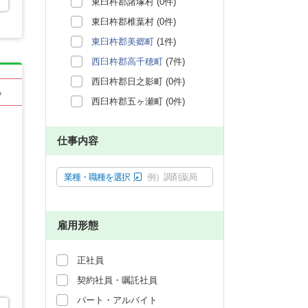
東臼杵郡諸塚村 (0件)
東臼杵郡椎葉村 (0件)
東臼杵郡美郷町
(1件)
西臼杵郡高千穂町
(7件)
西臼杵郡日之影町 (0件)
る
西臼杵郡五ヶ瀬町 (0件)
仕事内容
業種・職種を選択
例）調剤薬局
雇用形態
正社員
契約社員・嘱託社員
パート・アルバイト