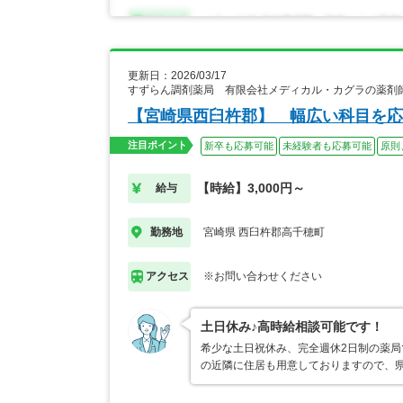
更新日：2026/03/17
すずらん調剤薬局 有限会社メディカル・カグラの薬剤
【宮崎県西臼杵郡】 幅広い科目を応
注目ポイント
新卒も応募可能
未経験者も応募可能
原則
【時給】3,000円～
給与
宮崎県 西臼杵郡高千穂町
勤務地
※お問い合わせください
アクセス
土日休み♪高時給相談可能です！
希少な土日祝休み、完全週休2日制の薬
の近隣に住居も用意しておりますので、