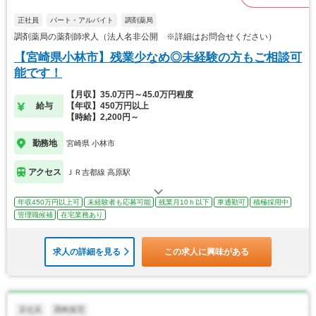
正社員
パート・アルバイト
調剤薬局
調剤薬局の薬剤師求人（法人名非公開 ※詳細はお問合せください）
【宮崎県小林市】残業少なめ◎未経験の方もご相談可
能です！
【月収】35.0万円～45.0万円程度
給与
【年収】450万円以上
【時給】2,200円～
勤務地
宮崎県 小林市
アクセス
ＪＲ吉都線 高原駅
年収450万円以上可
未経験者も応募可能
残業月10ｈ以下
車通勤可
積極採用中
管理職候補
在宅業務あり
求人の詳細を見る
この求人に興味がある