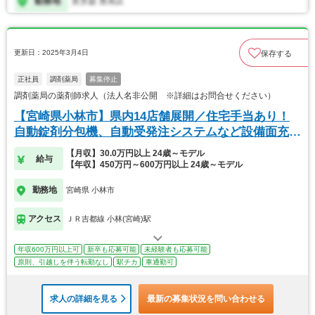
更新日：2025年3月4日
保存する
正社員
調剤薬局
募集停止
調剤薬局の薬剤師求人（法人名非公開 ※詳細はお問合せください）
【宮崎県小林市】県内14店舗展開／住宅手当あり！
自動錠剤分包機、自動受発注システムなど設備面充
実！
【月収】30.0万円以上 24歳～モデル
給与
【年収】450万円～600万円以上 24歳～モデル
勤務地
宮崎県 小林市
アクセス
ＪＲ吉都線 小林(宮崎)駅
年収600万円以上可
新卒も応募可能
未経験者も応募可能
原則、引越しを伴う転勤なし
駅チカ
車通勤可
求人の詳細を見る
最新の募集状況を問い合わせる