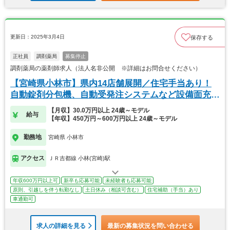
更新日：2025年3月4日
保存する
正社員
調剤薬局
募集停止
調剤薬局の薬剤師求人（法人名非公開 ※詳細はお問合せください）
【宮崎県小林市】県内14店舗展開／住宅手当あり！
自動錠剤分包機、自動受発注システムなど設備面充
実！
【月収】30.0万円以上 24歳～モデル
給与
【年収】450万円～600万円以上 24歳～モデル
勤務地
宮崎県 小林市
アクセス
ＪＲ吉都線 小林(宮崎)駅
年収600万円以上可
新卒も応募可能
未経験者も応募可能
原則、引越しを伴う転勤なし
土日休み（相談可含む）
住宅補助（手当）あり
車通勤可
求人の詳細を見る
最新の募集状況を問い合わせる