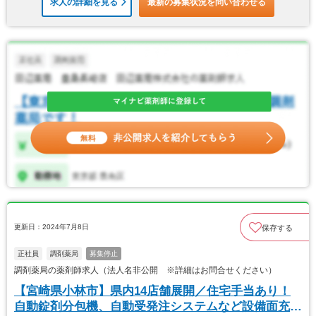
求人の詳細を見る
最新の募集状況を問い合わせる
更新日：2024年7月8日
保存する
正社員
調剤薬局
募集停止
調剤薬局の薬剤師求人（法人名非公開 ※詳細はお問合せください）
【宮崎県小林市】県内14店舗展開／住宅手当あり！
自動錠剤分包機、自動受発注システムなど設備面充