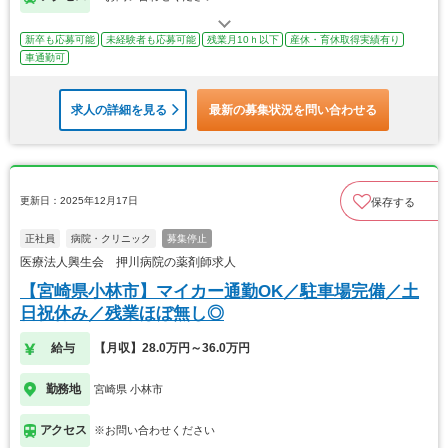
新卒も応募可能
未経験者も応募可能
残業月10ｈ以下
産休・育休取得実績有り
車通勤可
求人の詳細を見る
最新の募集状況を問い合わせる
更新日：2025年12月17日
保存する
正社員
病院・クリニック
募集停止
医療法人興生会 押川病院の薬剤師求人
【宮崎県小林市】マイカー通勤OK／駐車場完備／土
日祝休み／残業ほぼ無し◎
給与
【月収】28.0万円～36.0万円
勤務地
宮崎県 小林市
アクセス
※お問い合わせください