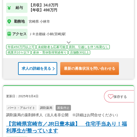
【月収】34.0万円
給与
【年収】498万円
勤務地
宮崎県 小林市
アクセス
ＪＲ吉都線 小林(宮崎)駅
年収450万円以上可
未経験者も応募可能
原則、引越しを伴う転勤なし
残業月10ｈ以下
産休・育休取得実績有り
店舗数30以上
求人の詳細を見る
最新の募集状況を問い合わせる
更新日：2025年3月4日
保存する
パート・アルバイト
調剤薬局
募集停止
調剤薬局の薬剤師求人（法人名非公開 ※詳細はお問合せください）
【宮崎県宮崎市／JR日豊本線】 住宅手当あり！福
利厚生が整っています