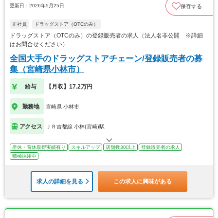
更新日：2026年5月25日
保存する
正社員
ドラッグストア（OTCのみ）
ドラッグストア（OTCのみ）の登録販売者の求人（法人名非公開 ※詳細
はお問合せください）
全国大手のドラッグストアチェーン/登録販売者の募
集（宮崎県小林市）
給与
【月収】17.2万円
勤務地
宮崎県 小林市
アクセス
ＪＲ吉都線 小林(宮崎)駅
産休・育休取得実績有り
スキルアップ
店舗数30以上
登録販売者の求人
積極採用中
求人の詳細を見る
この求人に興味がある