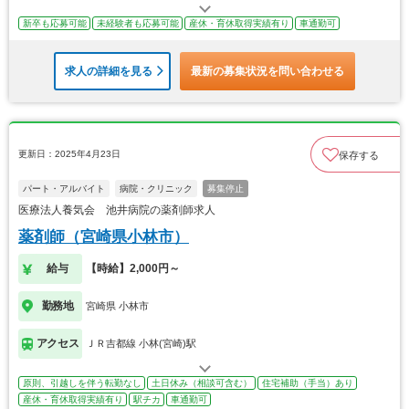
新卒も応募可能
未経験者も応募可能
産休・育休取得実績有り
車通勤可
求人の詳細を見る
最新の募集状況を問い合わせる
更新日：2025年4月23日
保存する
パート・アルバイト
病院・クリニック
募集停止
医療法人養気会 池井病院の薬剤師求人
薬剤師（宮崎県小林市）
給与
【時給】2,000円～
勤務地
宮崎県 小林市
アクセス
ＪＲ吉都線 小林(宮崎)駅
原則、引越しを伴う転勤なし
土日休み（相談可含む）
住宅補助（手当）あり
産休・育休取得実績有り
駅チカ
車通勤可