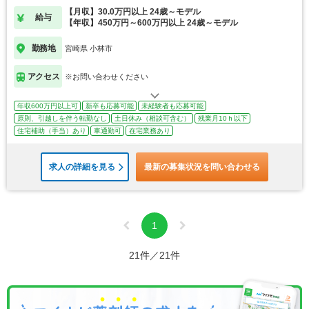
実！
【月収】30.0万円以上 24歳～モデル
給与
【年収】450万円～600万円以上 24歳～モデル
勤務地
宮崎県 小林市
アクセス
※お問い合わせください
年収600万円以上可
新卒も応募可能
未経験者も応募可能
原則、引越しを伴う転勤なし
土日休み（相談可含む）
残業月10ｈ以下
住宅補助（手当）あり
車通勤可
在宅業務あり
求人の詳細を見る
最新の募集状況を問い合わせる
1
21件／21件