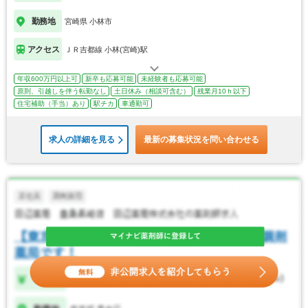
勤務地
宮崎県 小林市
アクセス
ＪＲ吉都線 小林(宮崎)駅
年収600万円以上可
新卒も応募可能
未経験者も応募可能
原則、引越しを伴う転勤なし
土日休み（相談可含む）
残業月10ｈ以下
住宅補助（手当）あり
駅チカ
車通勤可
求人の詳細を見る
最新の募集状況を問い合わせる