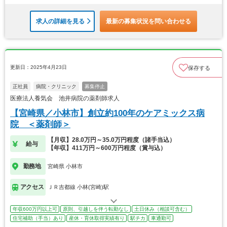
求人の詳細を見る
最新の募集状況を問い合わせる
更新日：2025年4月23日
保存する
正社員
病院・クリニック
募集停止
医療法人養気会 池井病院の薬剤師求人
【宮崎県／小林市】創立約100年のケアミックス病
院 ＜薬剤師＞
【月収】28.0万円～35.0万円程度（諸手当込）
給与
【年収】411万円～600万円程度（賞与込）
勤務地
宮崎県 小林市
アクセス
ＪＲ吉都線 小林(宮崎)駅
年収600万円以上可
原則、引越しを伴う転勤なし
土日休み（相談可含む）
住宅補助（手当）あり
産休・育休取得実績有り
駅チカ
車通勤可