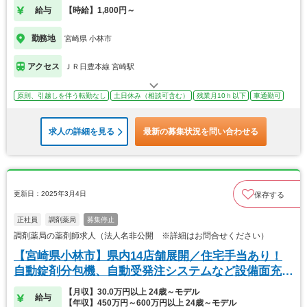
給与
【時給】1,800円～
勤務地
宮崎県 小林市
アクセス
ＪＲ日豊本線 宮崎駅
原則、引越しを伴う転勤なし
土日休み（相談可含む）
残業月10ｈ以下
車通勤可
求人の詳細を見る
最新の募集状況を問い合わせる
更新日：2025年3月4日
保存する
正社員
調剤薬局
募集停止
調剤薬局の薬剤師求人（法人名非公開 ※詳細はお問合せください）
【宮崎県小林市】県内14店舗展開／住宅手当あり！
自動錠剤分包機、自動受発注システムなど設備面充
実！
【月収】30.0万円以上 24歳～モデル
給与
【年収】450万円～600万円以上 24歳～モデル