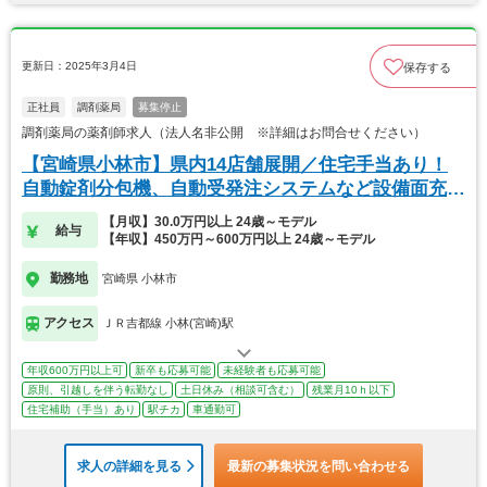
更新日：2025年3月4日
保存する
正社員
調剤薬局
募集停止
調剤薬局の薬剤師求人（法人名非公開 ※詳細はお問合せください）
【宮崎県小林市】県内14店舗展開／住宅手当あり！
自動錠剤分包機、自動受発注システムなど設備面充
実！
【月収】30.0万円以上 24歳～モデル
給与
【年収】450万円～600万円以上 24歳～モデル
勤務地
宮崎県 小林市
アクセス
ＪＲ吉都線 小林(宮崎)駅
年収600万円以上可
新卒も応募可能
未経験者も応募可能
原則、引越しを伴う転勤なし
土日休み（相談可含む）
残業月10ｈ以下
住宅補助（手当）あり
駅チカ
車通勤可
求人の詳細を見る
最新の募集状況を問い合わせる