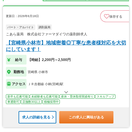
更新日：2026年6月18日
保存する
パート・アルバイト
調剤薬局
こあら薬局 株式会社ファーマダイワの薬剤師求人
【宮崎県小林市】地域密着◎丁寧な患者様対応を大切
にしています！
給与
【時給】2,200円～2,500円
勤務地
宮崎県 小林市
アクセス
ＪＲ吉都線 小林(宮崎)駅
新卒も応募可能
未経験者も応募可能
産休・育休取得実績有り
スキルアップ
車通勤可
店舗数30以上
積極採用中
求人の詳細を見る
この求人に興味がある