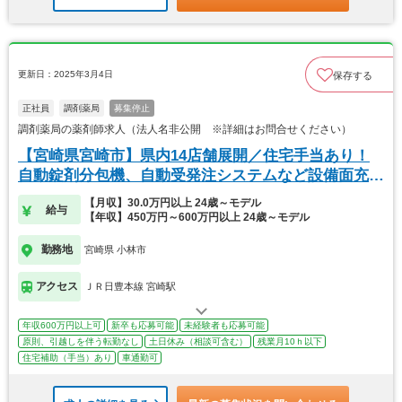
更新日：2025年3月4日
保存する
正社員
調剤薬局
募集停止
調剤薬局の薬剤師求人（法人名非公開 ※詳細はお問合せください）
【宮崎県宮崎市】県内14店舗展開／住宅手当あり！
自動錠剤分包機、自動受発注システムなど設備面充
実！
【月収】30.0万円以上 24歳～モデル
給与
【年収】450万円～600万円以上 24歳～モデル
勤務地
宮崎県 小林市
アクセス
ＪＲ日豊本線 宮崎駅
年収600万円以上可
新卒も応募可能
未経験者も応募可能
原則、引越しを伴う転勤なし
土日休み（相談可含む）
残業月10ｈ以下
住宅補助（手当）あり
車通勤可