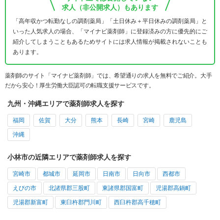
求人（非公開求人）もあります
「高年収かつ転勤なしの調剤薬局」「土日休み＋平日休みの調剤薬局」と
いった人気求人の場合、「マイナビ薬剤師」に登録済みの方に優先的にご
紹介してしまうこともあるためサイトには求人情報が掲載されないことも
あります。
薬剤師のサイト「マイナビ薬剤師」では、希望通りの求人を無料でご紹介。大手
だから安心！厚生労働大臣認可の転職支援サービスです。
九州・沖縄エリアで薬剤師求人を探す
福岡
佐賀
大分
熊本
長崎
宮崎
鹿児島
沖縄
小林市の近隣エリアで薬剤師求人を探す
宮崎市
都城市
延岡市
日南市
日向市
西都市
えびの市
北諸県郡三股町
東諸県郡国富町
児湯郡高鍋町
児湯郡新富町
東臼杵郡門川町
西臼杵郡高千穂町