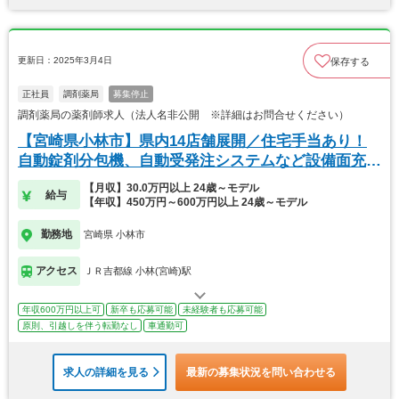
更新日：2025年3月4日
保存する
正社員
調剤薬局
募集停止
調剤薬局の薬剤師求人（法人名非公開 ※詳細はお問合せください）
【宮崎県小林市】県内14店舗展開／住宅手当あり！
自動錠剤分包機、自動受発注システムなど設備面充
実！
【月収】30.0万円以上 24歳～モデル
給与
【年収】450万円～600万円以上 24歳～モデル
勤務地
宮崎県 小林市
アクセス
ＪＲ吉都線 小林(宮崎)駅
年収600万円以上可
新卒も応募可能
未経験者も応募可能
原則、引越しを伴う転勤なし
車通勤可
求人の詳細を見る
最新の募集状況を問い合わせる