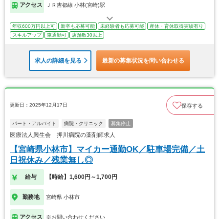
アクセス
ＪＲ吉都線 小林(宮崎)駅
年収600万円以上可
新卒も応募可能
未経験者も応募可能
産休・育休取得実績有り
スキルアップ
車通勤可
店舗数30以上
求人の詳細を見る
最新の募集状況を問い合わせる
更新日：2025年12月17日
保存する
パート・アルバイト
病院・クリニック
募集停止
医療法人興生会 押川病院の薬剤師求人
【宮崎県小林市】マイカー通勤OK／駐車場完備／土
日祝休み／残業無し◎
給与
【時給】1,600円～1,700円
勤務地
宮崎県 小林市
アクセス
※お問い合わせください