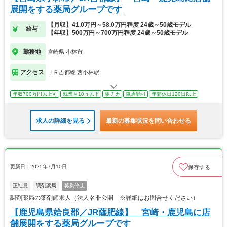
展開をする薬局グループです
【月収】41.0万円～58.0万円程度 24歳～50歳モデル
給与
【年収】500万円～700万円程度 24歳～50歳モデル
勤務地
宮崎県 小林市
アクセス
ＪＲ吉都線 西小林駅
年収700万円以上可
残業月10ｈ以下
駅チカ
車通勤可
年間休日120日以上
求人の詳細を見る
最新の募集状況を問い合わせる
更新日：2025年7月10日
保存する
正社員
調剤薬局
募集停止
調剤薬局の薬剤師求人（法人名非公開 ※詳細はお問合せください）
【鹿児島県姶良郡／JR薩肥線】 宮崎・鹿児島に店
舗展開をする薬局グループです