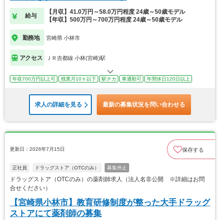
【月収】41.0万円～58.0万円程度 24歳～50歳モデル
給与
【年収】500万円～700万円程度 24歳～50歳モデル
勤務地
宮崎県 小林市
アクセス
ＪＲ吉都線 小林(宮崎)駅
年収700万円以上可
残業月10ｈ以下
駅チカ
車通勤可
年間休日120日以上
求人の詳細を見る
最新の募集状況を問い合わせる
更新日：2026年7月15日
保存する
正社員
ドラッグストア（OTCのみ）
募集停止
ドラッグストア（OTCのみ）の薬剤師求人（法人名非公開 ※詳細はお問
合せください）
【宮崎県小林市】教育研修制度が整った大手ドラッグ
ストアにて薬剤師の募集