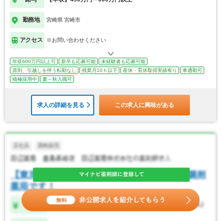
勤務地
宮崎県 宮崎市
アクセス
※お問い合わせください
年収600万円以上可
新卒も応募可能
未経験者も応募可能
原則、引越しを伴う転勤なし
残業月10ｈ以下
産休・育休取得実績有り
車通勤可
積極採用中
夏～秋入職可
求人の詳細を見る
この求人に興味がある