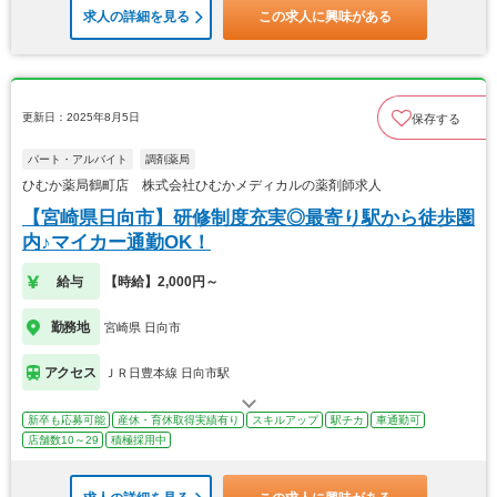
求人の詳細を見る
この求人に興味がある
更新日：2025年8月5日
保存する
パート・アルバイト
調剤薬局
ひむか薬局鶴町店 株式会社ひむかメディカルの薬剤師求人
【宮崎県日向市】研修制度充実◎最寄り駅から徒歩圏
内♪マイカー通勤OK！
給与
【時給】2,000円～
勤務地
宮崎県 日向市
アクセス
ＪＲ日豊本線 日向市駅
新卒も応募可能
産休・育休取得実績有り
スキルアップ
駅チカ
車通勤可
店舗数10～29
積極採用中