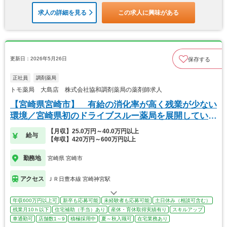
求人の詳細を見る
この求人に興味がある
更新日：2026年5月26日
保存する
正社員
調剤薬局
トモ薬局 大島店 株式会社協和調剤薬局の薬剤師求人
【宮崎県宮崎市】 有給の消化率が高く残業が少ない
環境／宮崎県初のドライブスルー薬局を展開していま
す
【月収】25.0万円～40.0万円以上
給与
【年収】420万円～600万円以上
勤務地
宮崎県 宮崎市
アクセス
ＪＲ日豊本線 宮崎神宮駅
年収600万円以上可
新卒も応募可能
未経験者も応募可能
土日休み（相談可含む）
残業月10ｈ以下
住宅補助（手当）あり
産休・育休取得実績有り
スキルアップ
車通勤可
店舗数1～9
積極採用中
夏～秋入職可
在宅業務あり