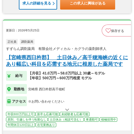
求人の詳細を見る
この求人に興味がある
更新日：2026年5月25日
保存する
正社員
調剤薬局
すずらん調剤薬局 有限会社メディカル・カグラの薬剤師求人
【宮崎県西臼杵郡】 土日休み／高千穂海峡の近くに
あり幅広い科目を応需する地元に根差した薬局です
【月収】41.0万円～58.0万円以上 30歳～モデル
給与
【年収】500万円～600万円程度 モデル
勤務地
宮崎県 西臼杵郡高千穂町
アクセス
※お問い合わせください
年収600万円以上可
新卒も応募可能
未経験者も応募可能
原則、引越しを伴う転勤なし
土日休み（相談可含む）
車通勤可
積極採用中
年間休日120日以上
在宅業務あり