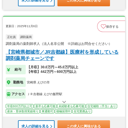
求人の詳細を見る
この求人に興味がある
更新日：2025年11月6日
保存する
正社員
調剤薬局
調剤薬局の薬剤師求人（法人名非公開 ※詳細はお問合せください）
【宮崎県都城市／JR吉都線】医療村を形成している
調剤薬局チェーンです
【月収】30.0万円～45.0万円以上
給与
【年収】442万円～600万円以上
勤務地
宮崎県 えびの市
アクセス
ＪＲ吉都線 えびの飯野駅
年収600万円以上可
新卒も応募可能
未経験者も応募可能
住宅補助（手当）あり
産休・育休取得実績有り
車通勤可
積極採用中
在宅業務あり
求人の詳細を見る
この求人に興味がある