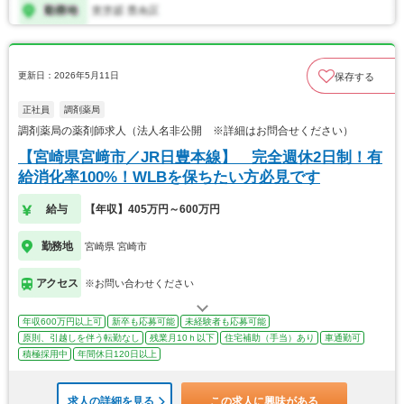
更新日：2026年5月11日
保存する
正社員
調剤薬局
調剤薬局の薬剤師求人（法人名非公開 ※詳細はお問合せください）
【宮崎県宮﨑市／JR日豊本線】 完全週休2日制！有
給消化率100%！WLBを保ちたい方必見です
給与
【年収】405万円～600万円
勤務地
宮崎県 宮崎市
アクセス
※お問い合わせください
年収600万円以上可
新卒も応募可能
未経験者も応募可能
原則、引越しを伴う転勤なし
残業月10ｈ以下
住宅補助（手当）あり
車通勤可
積極採用中
年間休日120日以上
求人の詳細を見る
この求人に興味がある