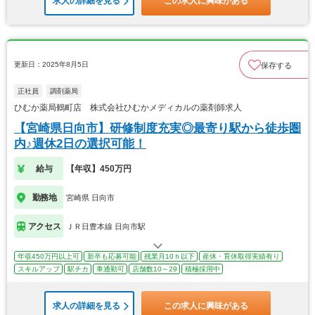
求人の詳細を見る
この求人に興味がある
更新日：2025年8月5日
保存する
正社員
調剤薬局
ひむか薬局鶴町店 株式会社ひむかメディカルの薬剤師求人
【宮崎県日向市】研修制度充実◎最寄り駅から徒歩圏
内♪週休2日の選択可能！
給与
【年収】450万円
勤務地
宮崎県 日向市
アクセス
ＪＲ日豊本線 日向市駅
年収450万円以上可
新卒も応募可能
残業月10ｈ以下
産休・育休取得実績有り
スキルアップ
駅チカ
車通勤可
店舗数10～29
積極採用中
求人の詳細を見る
この求人に興味がある