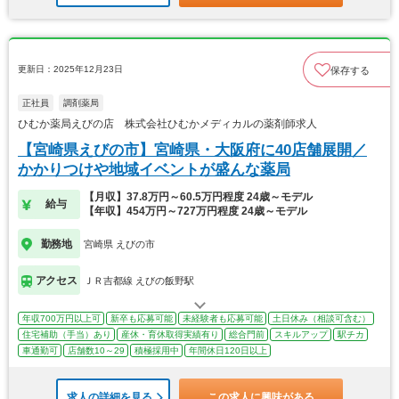
更新日：2025年12月23日
保存する
正社員
調剤薬局
ひむか薬局えびの店 株式会社ひむかメディカルの薬剤師求人
【宮崎県えびの市】宮崎県・大阪府に40店舗展開／
かかりつけや地域イベントが盛んな薬局
【月収】37.8万円～60.5万円程度 24歳～モデル
給与
【年収】454万円～727万円程度 24歳～モデル
勤務地
宮崎県 えびの市
アクセス
ＪＲ吉都線 えびの飯野駅
年収700万円以上可
新卒も応募可能
未経験者も応募可能
土日休み（相談可含む）
住宅補助（手当）あり
産休・育休取得実績有り
総合門前
スキルアップ
駅チカ
車通勤可
店舗数10～29
積極採用中
年間休日120日以上
求人の詳細を見る
この求人に興味がある