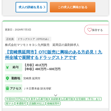
求人の詳細を見る
この求人に興味がある
更新日：2026年7月3日
保存する
正社員
ドラッグストア（OTCのみ）
株式会社マツモトキヨシ九州販売 延岡店の薬剤師求人
【宮崎県延岡市】OTC販売に興味のある方必見！九
州全域で展開するドラッグストアです
【月収】40.0万円
給与
【年収】480万円～600万円
勤務地
宮崎県 延岡市
アクセス
ＪＲ日豊本線 財光寺駅
年収600万円以上可
新卒も応募可能
未経験者も応募可能
住宅補助（手当）あり
駅チカ
車通勤可
店舗数30以上
積極採用中