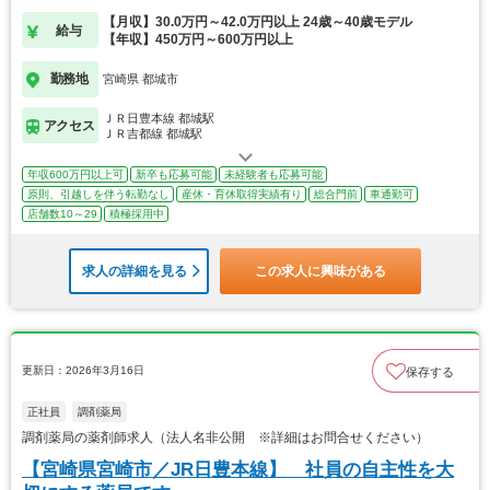
【月収】30.0万円～42.0万円以上 24歳～40歳モデル
給与
【年収】450万円～600万円以上
勤務地
宮崎県 都城市
ＪＲ日豊本線 都城駅
アクセス
ＪＲ吉都線 都城駅
年収600万円以上可
新卒も応募可能
未経験者も応募可能
原則、引越しを伴う転勤なし
産休・育休取得実績有り
総合門前
車通勤可
店舗数10～29
積極採用中
求人の詳細を見る
この求人に興味がある
更新日：2026年3月16日
保存する
正社員
調剤薬局
調剤薬局の薬剤師求人（法人名非公開 ※詳細はお問合せください）
【宮崎県宮崎市／JR日豊本線】 社員の自主性を大