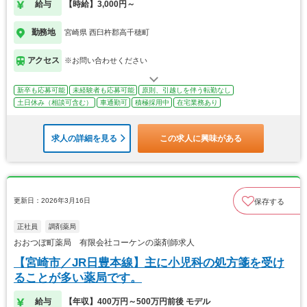
給与
【時給】3,000円～
勤務地
宮崎県 西臼杵郡高千穂町
アクセス
※お問い合わせください
新卒も応募可能
未経験者も応募可能
原則、引越しを伴う転勤なし
土日休み（相談可含む）
車通勤可
積極採用中
在宅業務あり
求人の詳細を見る
この求人に興味がある
更新日：2026年3月16日
保存する
正社員
調剤薬局
おおつぼ町薬局 有限会社コーケンの薬剤師求人
【宮崎市／JR日豊本線】主に小児科の処方箋を受け
ることが多い薬局です。
給与
【年収】400万円～500万円前後 モデル