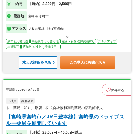
給与
【時給】2,200円～2,500円
勤務地
宮崎県 小林市
アクセス
ＪＲ吉都線 小林(宮崎)駅
新卒も応募可能
未経験者も応募可能
産休・育休取得実績有り
スキルアップ
車通勤可
店舗数30以上
積極採用中
求人の詳細を見る
この求人に興味がある
更新日：2026年5月26日
保存する
正社員
調剤薬局
トモ薬局 和知川原店 株式会社協和調剤薬局の薬剤師求人
【宮崎県宮崎市／JR日豊本線】宮崎県のドライブス
ルー薬局を展開しています
【月収】25.0万円～40.0万円以上