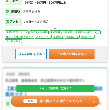
給与
【年収】420万円～600万円以上
勤務地
宮崎県 宮崎市
アクセス
ＪＲ日豊本線 宮崎駅
年収600万円以上可
新卒も応募可能
未経験者も応募可能
住宅補助（手当）あり
産休・育休取得実績有り
スキルアップ
車通勤可
店舗数1～9
積極採用中
夏～秋入職可
求人の詳細を見る
この求人に興味がある