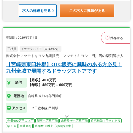
求人の詳細を見る
この求人に興味がある
更新日：2026年7月4日
保存する
正社員
ドラッグストア（OTCのみ）
株式会社マツモトキヨシ九州販売 マツモトキヨシ 門川店の薬剤師求人
【宮崎県東臼杵郡】OTC販売に興味のある方必見！
九州全域で展開するドラッグストアです
【月収】40.0万円
給与
【年収】480万円～600万円
勤務地
宮崎県 東臼杵郡門川町
アクセス
ＪＲ日豊本線 門川駅
年収600万円以上可
新卒も応募可能
未経験者も応募可能
住宅補助（手当）あり
駅チカ
車通勤可
店舗数30以上
積極採用中