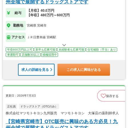
州全域で展開するドラッグストアです
【月収】40.0万円
給与
【年収】480万円～600万円
勤務地
宮崎県 宮崎市
アクセス
ＪＲ日豊本線 宮崎駅
年収600万円以上可
新卒も応募可能
未経験者も応募可能
住宅補助（手当）あり
車通勤可
店舗数30以上
積極採用中
求人の詳細を見る
この求人に興味がある
更新日：2026年7月3日
保存する
正社員
ドラッグストア（OTCのみ）
株式会社マツモトキヨシ九州販売 マツモトキヨシ 大塚店の薬剤師求人
【宮崎県宮崎市】OTC販売に興味のある方必見！九
州全域で展開するドラッグストアです