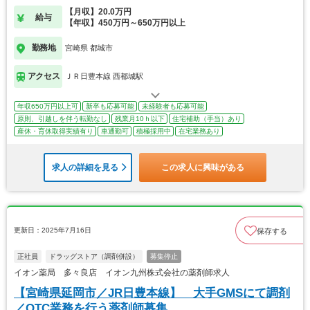
【月収】20.0万円
給与
【年収】450万円～650万円以上
勤務地
宮崎県 都城市
アクセス
ＪＲ日豊本線 西都城駅
年収650万円以上可
新卒も応募可能
未経験者も応募可能
原則、引越しを伴う転勤なし
残業月10ｈ以下
住宅補助（手当）あり
産休・育休取得実績有り
車通勤可
積極採用中
在宅業務あり
求人の詳細を見る
この求人に興味がある
更新日：2025年7月16日
保存する
正社員
ドラッグストア（調剤併設）
募集停止
イオン薬局 多々良店 イオン九州株式会社の薬剤師求人
【宮崎県延岡市／JR日豊本線】 大手GMSにて調剤
／OTC業務を行う薬剤師募集