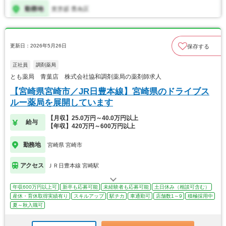
更新日：2026年5月26日
保存する
正社員
調剤薬局
とも薬局 青葉店 株式会社協和調剤薬局の薬剤師求人
【宮崎県宮崎市／JR日豊本線】宮崎県のドライブス
ルー薬局を展開しています
【月収】25.0万円～40.0万円以上
給与
【年収】420万円～600万円以上
勤務地
宮崎県 宮崎市
アクセス
ＪＲ日豊本線 宮崎駅
年収600万円以上可
新卒も応募可能
未経験者も応募可能
土日休み（相談可含む）
産休・育休取得実績有り
スキルアップ
駅チカ
車通勤可
店舗数1～9
積極採用中
夏～秋入職可