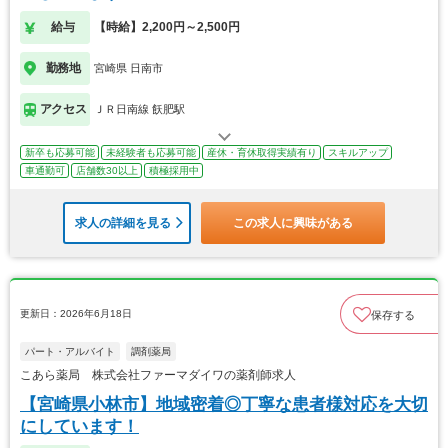
給与
【時給】2,200円～2,500円
勤務地
宮崎県 日南市
アクセス
ＪＲ日南線 飫肥駅
新卒も応募可能
未経験者も応募可能
産休・育休取得実績有り
スキルアップ
車通勤可
店舗数30以上
積極採用中
求人の詳細を見る
この求人に興味がある
更新日：2026年6月18日
保存する
パート・アルバイト
調剤薬局
こあら薬局 株式会社ファーマダイワの薬剤師求人
【宮崎県小林市】地域密着◎丁寧な患者様対応を大切
にしています！