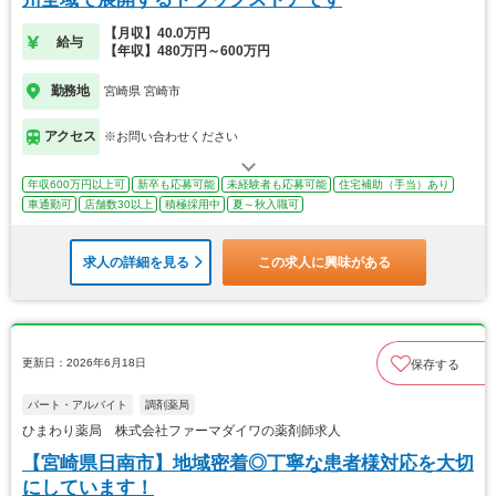
【月収】40.0万円
給与
【年収】480万円～600万円
勤務地
宮崎県 宮崎市
アクセス
※お問い合わせください
年収600万円以上可
新卒も応募可能
未経験者も応募可能
住宅補助（手当）あり
車通勤可
店舗数30以上
積極採用中
夏～秋入職可
求人の詳細を見る
この求人に興味がある
更新日：2026年6月18日
保存する
パート・アルバイト
調剤薬局
ひまわり薬局 株式会社ファーマダイワの薬剤師求人
【宮崎県日南市】地域密着◎丁寧な患者様対応を大切
にしています！