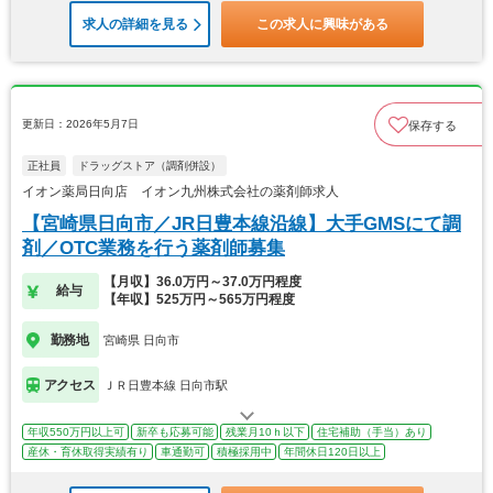
求人の詳細を見る
この求人に興味がある
更新日：2026年5月7日
保存する
正社員
ドラッグストア（調剤併設）
イオン薬局日向店 イオン九州株式会社の薬剤師求人
【宮崎県日向市／JR日豊本線沿線】大手GMSにて調
剤／OTC業務を行う薬剤師募集
【月収】36.0万円～37.0万円程度
給与
【年収】525万円～565万円程度
勤務地
宮崎県 日向市
アクセス
ＪＲ日豊本線 日向市駅
年収550万円以上可
新卒も応募可能
残業月10ｈ以下
住宅補助（手当）あり
産休・育休取得実績有り
車通勤可
積極採用中
年間休日120日以上