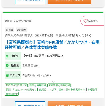
更新日：2026年3月16日
保存する
正社員
調剤薬局
調剤薬局の薬剤師求人（法人名非公開 ※詳細はお問合せください）
【宮崎県西都市】宮崎市内8店舗／かかりつけ・在宅
経験可能／産休育休実績多数
給与
【年収】450万円～600万円以上
勤務地
宮崎県 西都市
アクセス
※お問い合わせください
年収600万円以上可
新卒も応募可能
未経験者も応募可能
原則、引越しを伴う転勤なし
残業月10ｈ以下
産休・育休取得実績有り
車通勤可
積極採用中