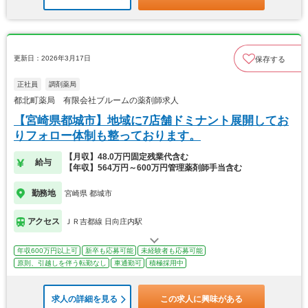
更新日：2026年3月17日
保存する
正社員
調剤薬局
都北町薬局 有限会社ブルームの薬剤師求人
【宮崎県都城市】地域に7店舗ドミナント展開してお
りフォロー体制も整っております。
【月収】48.0万円固定残業代含む
給与
【年収】564万円～600万円管理薬剤師手当含む
勤務地
宮崎県 都城市
アクセス
ＪＲ吉都線 日向庄内駅
年収600万円以上可
新卒も応募可能
未経験者も応募可能
原則、引越しを伴う転勤なし
車通勤可
積極採用中
求人の詳細を見る
この求人に興味がある