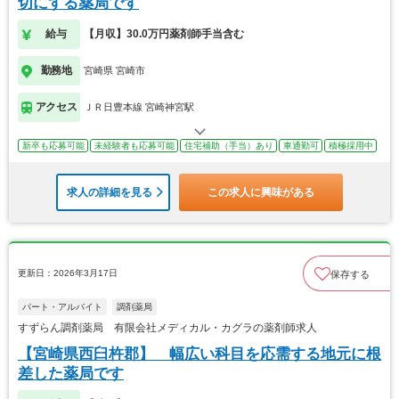
切にする薬局です
給与
【月収】30.0万円薬剤師手当含む
勤務地
宮崎県 宮崎市
アクセス
ＪＲ日豊本線 宮崎神宮駅
新卒も応募可能
未経験者も応募可能
住宅補助（手当）あり
車通勤可
積極採用中
求人の詳細を見る
この求人に興味がある
更新日：2026年3月17日
保存する
パート・アルバイト
調剤薬局
すずらん調剤薬局 有限会社メディカル・カグラの薬剤師求人
【宮崎県西臼杵郡】 幅広い科目を応需する地元に根
差した薬局です