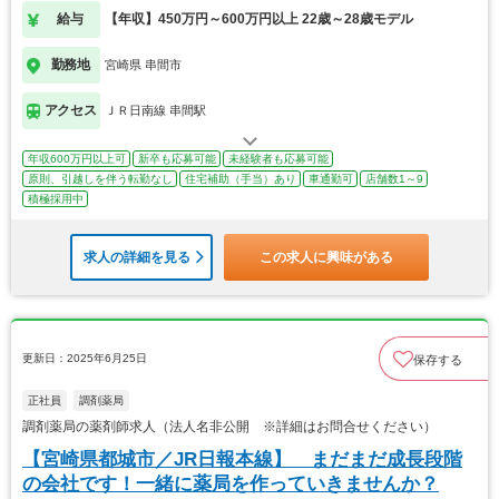
給与
【年収】450万円～600万円以上 22歳～28歳モデル
勤務地
宮崎県 串間市
アクセス
ＪＲ日南線 串間駅
年収600万円以上可
新卒も応募可能
未経験者も応募可能
原則、引越しを伴う転勤なし
住宅補助（手当）あり
車通勤可
店舗数1～9
積極採用中
求人の詳細を見る
この求人に興味がある
更新日：2025年6月25日
保存する
正社員
調剤薬局
調剤薬局の薬剤師求人（法人名非公開 ※詳細はお問合せください）
【宮崎県都城市／JR日報本線】 まだまだ成長段階
の会社です！一緒に薬局を作っていきませんか？