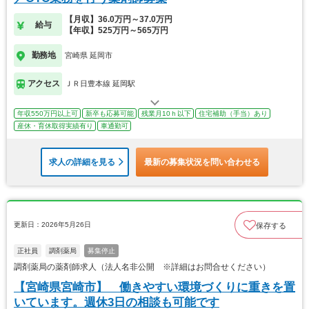
【月収】36.0万円～37.0万円
給与
【年収】525万円～565万円
勤務地
宮崎県 延岡市
アクセス
ＪＲ日豊本線 延岡駅
年収550万円以上可
新卒も応募可能
残業月10ｈ以下
住宅補助（手当）あり
産休・育休取得実績有り
車通勤可
求人の詳細を見る
最新の募集状況を問い合わせる
更新日：2026年5月26日
保存する
正社員
調剤薬局
募集停止
調剤薬局の薬剤師求人（法人名非公開 ※詳細はお問合せください）
【宮崎県宮崎市】 働きやすい環境づくりに重きを置
いています。週休3日の相談も可能です