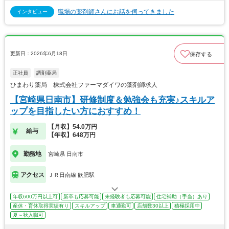
職場の薬剤師さんにお話を伺ってきました
インタビュー
更新日：2026年6月18日
保存する
正社員
調剤薬局
ひまわり薬局 株式会社ファーマダイワの薬剤師求人
【宮崎県日南市】研修制度＆勉強会も充実♪スキルア
ップを目指したい方におすすめ！
【月収】54.0万円
給与
【年収】648万円
勤務地
宮崎県 日南市
アクセス
ＪＲ日南線 飫肥駅
年収600万円以上可
新卒も応募可能
未経験者も応募可能
住宅補助（手当）あり
産休・育休取得実績有り
スキルアップ
車通勤可
店舗数30以上
積極採用中
夏～秋入職可