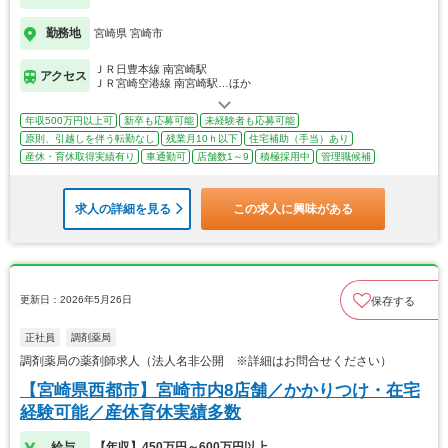
勤務地
宮崎県 宮崎市
ＪＲ日豊本線 南宮崎駅
アクセス
ＪＲ宮崎空港線 南宮崎駅…ほか
年収500万円以上可
新卒も応募可能
未経験者も応募可能
原則、引越しを伴う転勤なし
残業月10ｈ以下
住宅補助（手当）あり
産休・育休取得実績有り
車通勤可
店舗数1～9
積極採用中
管理職候補
求人の詳細を見る
この求人に興味がある
更新日：2026年5月26日
保存する
正社員
調剤薬局
調剤薬局の薬剤師求人（法人名非公開 ※詳細はお問合せください）
【宮崎県西都市】宮崎市内8店舗／かかりつけ・在宅
経験可能／産休育休実績多数
給与
【年収】450万円～600万円以上