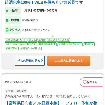
給消化率100%！WLBを保ちたい方必見です
給与
【年収】405万円～600万円
勤務地
宮崎県 宮崎市
アクセス
※お問い合わせください
年収600万円以上可
新卒も応募可能
未経験者も応募可能
原則、引越しを伴う転勤なし
残業月10ｈ以下
住宅補助（手当）あり
車通勤可
積極採用中
年間休日120日以上
求人の詳細を見る
この求人に興味がある
更新日：2026年3月16日
保存する
正社員
調剤薬局
調剤薬局の薬剤師求人（法人名非公開 ※詳細はお問合せください）
【宮崎県日向市／JR日豊本線】 フォロー体制が整