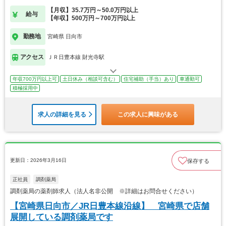
【月収】35.7万円～50.0万円以上
給与
【年収】500万円～700万円以上
勤務地
宮崎県 日向市
アクセス
ＪＲ日豊本線 財光寺駅
年収700万円以上可
土日休み（相談可含む）
住宅補助（手当）あり
車通勤可
積極採用中
求人の詳細を見る
この求人に興味がある
更新日：2026年3月16日
保存する
正社員
調剤薬局
調剤薬局の薬剤師求人（法人名非公開 ※詳細はお問合せください）
【宮崎県日向市／JR日豊本線沿線】 宮崎県で店舗
展開している調剤薬局です