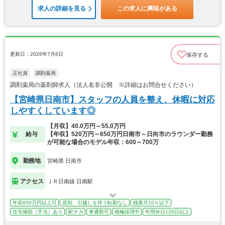
求人の詳細を見る
この求人に興味がある
更新日：2026年7月6日
保存する
正社員
調剤薬局
調剤薬局の薬剤師求人（法人名非公開 ※詳細はお問合せください）
【宮崎県日南市】スタッフの人員を整え、休暇に対応
しやすくしています◎
【月収】40.0万円～55.0万円
給与
【年収】520万円～650万円日南市～日向市のラウンダー勤務
が可能な場合のモデル年収：600～700万
勤務地
宮崎県 日南市
アクセス
ＪＲ日南線 日南駅
年収650万円以上可
原則、引越しを伴う転勤なし
残業月10ｈ以下
住宅補助（手当）あり
駅チカ
車通勤可
積極採用中
年間休日120日以上