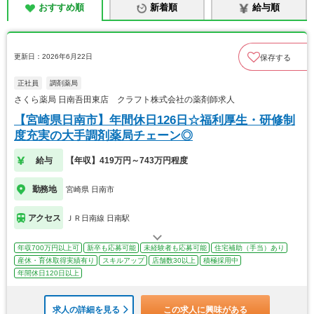
おすすめ順
新着順
給与順
更新日：2026年6月22日
保存する
正社員
調剤薬局
さくら薬局 日南吾田東店 クラフト株式会社の薬剤師求人
【宮崎県日南市】年間休日126日☆福利厚生・研修制
度充実の大手調剤薬局チェーン◎
給与
【年収】419万円～743万円程度
勤務地
宮崎県 日南市
アクセス
ＪＲ日南線 日南駅
年収700万円以上可
新卒も応募可能
未経験者も応募可能
住宅補助（手当）あり
産休・育休取得実績有り
スキルアップ
店舗数30以上
積極採用中
年間休日120日以上
求人の詳細を見る
この求人に興味がある