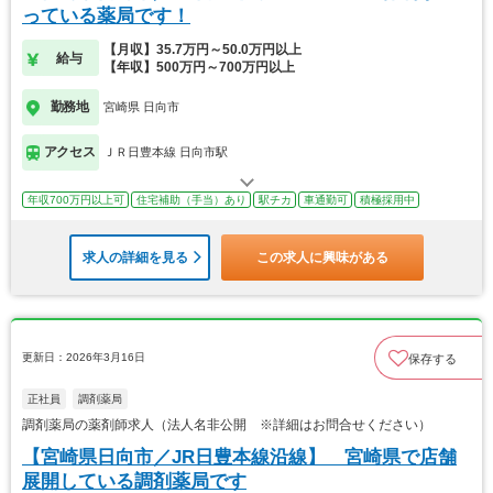
っている薬局です！
【月収】35.7万円～50.0万円以上
給与
【年収】500万円～700万円以上
勤務地
宮崎県 日向市
アクセス
ＪＲ日豊本線 日向市駅
年収700万円以上可
住宅補助（手当）あり
駅チカ
車通勤可
積極採用中
求人の詳細を見る
この求人に興味がある
更新日：2026年3月16日
保存する
正社員
調剤薬局
調剤薬局の薬剤師求人（法人名非公開 ※詳細はお問合せください）
【宮崎県日向市／JR日豊本線沿線】 宮崎県で店舗
展開している調剤薬局です