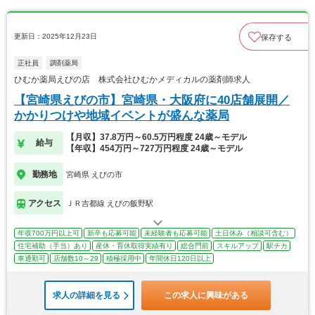
更新日：2025年12月23日
保存する
正社員
調剤薬局
ひむか薬局えびの店 株式会社ひむかメディカルの薬剤師求人
【宮崎県えびの市】宮崎県・大阪府に40店舗展開／
かかりつけや地域イベントが盛んな薬局
【月収】37.8万円～60.5万円程度 24歳～モデル
給与
【年収】454万円～727万円程度 24歳～モデル
勤務地
宮崎県 えびの市
アクセス
ＪＲ吉都線 えびの飯野駅
年収700万円以上可
新卒も応募可能
未経験者も応募可能
土日休み（相談可含む）
住宅補助（手当）あり
産休・育休取得実績有り
総合門前
スキルアップ
駅チカ
車通勤可
店舗数10～29
積極採用中
年間休日120日以上
求人の詳細を見る
この求人に興味がある