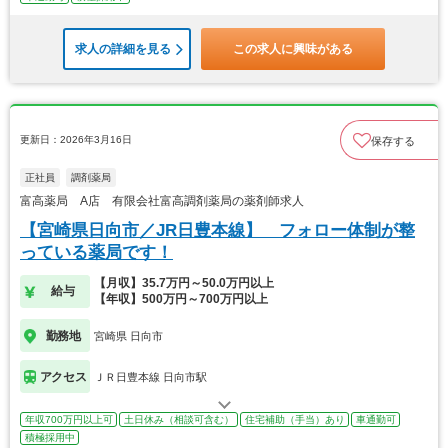
求人の詳細を見る
この求人に興味がある
更新日：2026年3月16日
保存する
正社員
調剤薬局
富高薬局 A店 有限会社富高調剤薬局の薬剤師求人
【宮崎県日向市／JR日豊本線】 フォロー体制が整
っている薬局です！
【月収】35.7万円～50.0万円以上
給与
【年収】500万円～700万円以上
勤務地
宮崎県 日向市
アクセス
ＪＲ日豊本線 日向市駅
年収700万円以上可
土日休み（相談可含む）
住宅補助（手当）あり
車通勤可
積極採用中