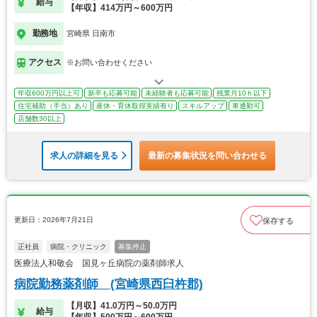
給与
【年収】414万円～600万円
勤務地
宮崎県 日南市
アクセス
※お問い合わせください
年収600万円以上可
新卒も応募可能
未経験者も応募可能
残業月10ｈ以下
住宅補助（手当）あり
産休・育休取得実績有り
スキルアップ
車通勤可
店舗数30以上
求人の詳細を見る
最新の募集状況を問い合わせる
更新日：2026年7月21日
保存する
正社員
病院・クリニック
募集停止
医療法人和敬会 国見ヶ丘病院の薬剤師求人
病院勤務薬剤師 (宮崎県西臼杵郡)
【月収】41.0万円～50.0万円
給与
【年収】500万円～600万円