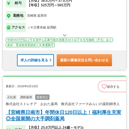
【月収】36.0万円～37.0万円
給与
【年収】525万円～565万円
勤務地
宮崎県 延岡市
アクセス
ＪＲ日豊本線 延岡駅
年収550万円以上可
新卒も応募可能
残業月10ｈ以下
住宅補助（手当）あり
産休・育休取得実績有り
車通勤可
求人の詳細を見る
最新の募集状況を問い合わせる
更新日：2026年6月18日
保存する
正社員
調剤薬局
募集停止
株式会社ストレチア おおた薬局 株式会社ファーマみらいの薬剤師求人
【宮崎県日南市】年間休日120日以上！福利厚生充実
◎全国展開の大手調剤薬局
【月収】25.0万円以上 24歳～モデル