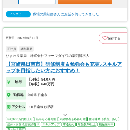
職場の薬剤師さんにお話を伺ってきました
インタビュー
更新日：2026年6月18日
保存する
正社員
調剤薬局
ひまわり薬局 株式会社ファーマダイワの薬剤師求人
【宮崎県日南市】研修制度＆勉強会も充実♪スキルア
ップを目指したい方におすすめ！
【月収】54.0万円
給与
【年収】648万円
勤務地
宮崎県 日南市
アクセス
ＪＲ日南線 飫肥駅
年収600万円以上可
新卒も応募可能
未経験者も応募可能
住宅補助（手当）あり
産休・育休取得実績有り
スキルアップ
車通勤可
店舗数30以上
積極採用中
夏～秋入職可