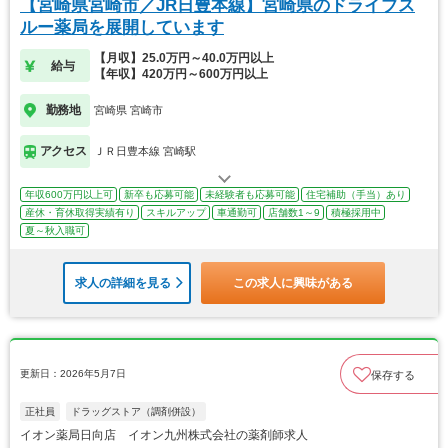
【宮崎県宮崎市／JR日豊本線】宮崎県のドライブス
ルー薬局を展開しています
【月収】25.0万円～40.0万円以上
給与
【年収】420万円～600万円以上
勤務地
宮崎県 宮崎市
アクセス
ＪＲ日豊本線 宮崎駅
年収600万円以上可
新卒も応募可能
未経験者も応募可能
住宅補助（手当）あり
産休・育休取得実績有り
スキルアップ
車通勤可
店舗数1～9
積極採用中
夏～秋入職可
求人の詳細を見る
この求人に興味がある
更新日：2026年5月7日
保存する
正社員
ドラッグストア（調剤併設）
イオン薬局日向店 イオン九州株式会社の薬剤師求人