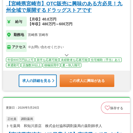
【宮崎県宮崎市】OTC販売に興味のある方必見！九
州全域で展開するドラッグストアです
【月収】40.0万円
給与
【年収】480万円～600万円
勤務地
宮崎県 宮崎市
アクセス
※お問い合わせください
年収600万円以上可
新卒も応募可能
未経験者も応募可能
住宅補助（手当）あり
車通勤可
店舗数30以上
積極採用中
夏～秋入職可
求人の詳細を見る
この求人に興味がある
更新日：2026年5月26日
保存する
正社員
調剤薬局
トモ薬局 和知川原店 株式会社協和調剤薬局の薬剤師求人