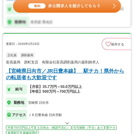
更新日：2026年3月16日
保存する
正社員
調剤薬局
富高薬局 原町支店 有限会社富高調剤薬局の薬剤師求人
【宮崎県日向市／JR日豊本線】 駅チカ！県外から
の転居者も大歓迎です
【月収】35.7万円～50.0万円以上
給与
【年収】500万円～700万円以上
勤務地
宮崎県 日向市
アクセス
ＪＲ日豊本線 日向市駅
年収700万円以上可
土日休み（相談可含む）
住宅補助（手当）あり
駅チカ
車通勤可
積極採用中