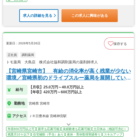
求人の詳細を見る
この求人に興味がある
更新日：2026年5月26日
保存する
正社員
調剤薬局
トモ薬局 大島店 株式会社協和調剤薬局の薬剤師求人
【宮崎県宮崎市】 有給の消化率が高く残業が少ない
環境／宮崎県初のドライブスルー薬局を展開していま
す
【月収】25.0万円～40.0万円以上
給与
【年収】420万円～600万円以上
勤務地
宮崎県 宮崎市
アクセス
ＪＲ日豊本線 宮崎神宮駅
年収600万円以上可
新卒も応募可能
未経験者も応募可能
土日休み（相談可含む）
残業月10ｈ以下
住宅補助（手当）あり
産休・育休取得実績有り
スキルアップ