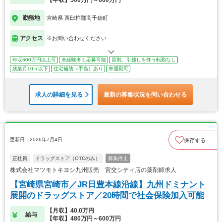
勤務地
宮崎県 西臼杵郡高千穂町
アクセス
※お問い合わせください
年収600万円以上可
未経験者も応募可能
原則、引越しを伴う転勤なし
残業月10ｈ以下
住宅補助（手当）あり
車通勤可
求人の詳細を見る
最新の募集状況を問い合わせる
更新日：2026年7月4日
保存する
正社員
ドラッグストア（OTCのみ）
募集停止
株式会社マツモトキヨシ九州販売 宮交シティ店の薬剤師求人
【宮崎県宮崎市／JR日豊本線沿線】九州ドミナント
展開のドラッグストア／20時間で社会保険加入可能
【月収】40.0万円
給与
【年収】480万円～600万円