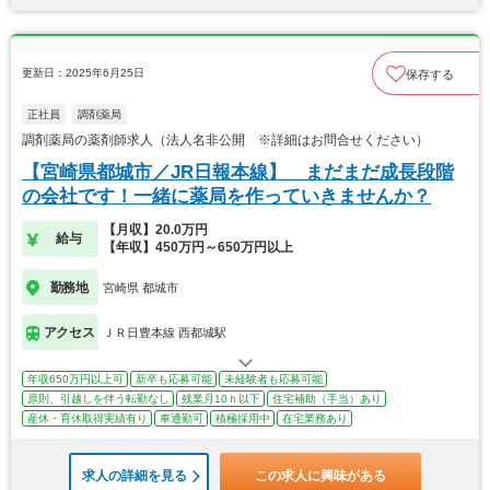
更新日：2025年6月25日
保存する
正社員
調剤薬局
調剤薬局の薬剤師求人（法人名非公開 ※詳細はお問合せください）
【宮崎県都城市／JR日報本線】 まだまだ成長段階
の会社です！一緒に薬局を作っていきませんか？
【月収】20.0万円
給与
【年収】450万円～650万円以上
勤務地
宮崎県 都城市
アクセス
ＪＲ日豊本線 西都城駅
年収650万円以上可
新卒も応募可能
未経験者も応募可能
原則、引越しを伴う転勤なし
残業月10ｈ以下
住宅補助（手当）あり
産休・育休取得実績有り
車通勤可
積極採用中
在宅業務あり
求人の詳細を見る
この求人に興味がある