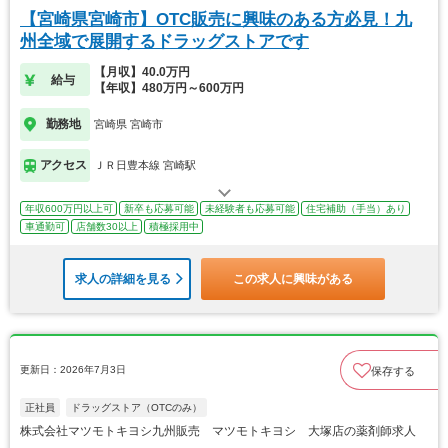
【宮崎県宮崎市】OTC販売に興味のある方必見！九
州全域で展開するドラッグストアです
【月収】40.0万円
給与
【年収】480万円～600万円
勤務地
宮崎県 宮崎市
アクセス
ＪＲ日豊本線 宮崎駅
年収600万円以上可
新卒も応募可能
未経験者も応募可能
住宅補助（手当）あり
車通勤可
店舗数30以上
積極採用中
求人の詳細を見る
この求人に興味がある
更新日：2026年7月3日
保存する
正社員
ドラッグストア（OTCのみ）
株式会社マツモトキヨシ九州販売 マツモトキヨシ 大塚店の薬剤師求人