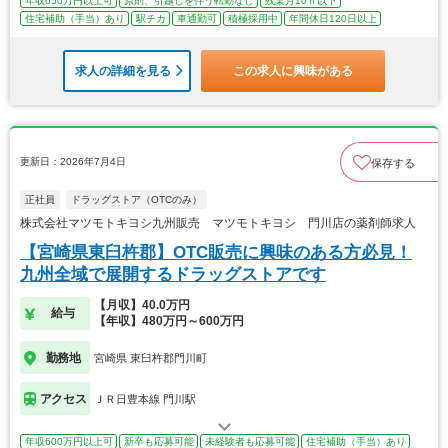
年収650万円以上可
原則、引越しを伴う転勤なし
残業月10ｈ以下
住宅補助（手当）あり
駅チカ
車通勤可
積極採用中
年間休日120日以上
求人の詳細を見る
この求人に興味がある
更新日：2026年7月4日
保存する
正社員
ドラッグストア（OTCのみ）
株式会社マツモトキヨシ九州販売 マツモトキヨシ 門川店の薬剤師求人
【宮崎県東臼杵郡】OTC販売に興味のある方必見！
九州全域で展開するドラッグストアです
【月収】40.0万円
給与
【年収】480万円～600万円
勤務地
宮崎県 東臼杵郡門川町
アクセス
ＪＲ日豊本線 門川駅
年収600万円以上可
新卒も応募可能
未経験者も応募可能
住宅補助（手当）あり