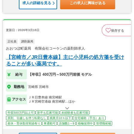
求人の詳細を見る
この求人に興味がある
更新日：2026年3月16日
保存する
正社員
調剤薬局
おおつぼ町薬局 有限会社コーケンの薬剤師求人
【宮崎市／JR日豊本線】主に小児科の処方箋を受け
ることが多い薬局です。
給与
【年収】400万円～500万円前後 モデル
勤務地
宮崎県 宮崎市
ＪＲ日豊本線 南宮崎駅
アクセス
ＪＲ宮崎空港線 南宮崎駅…ほか
年収500万円以上可
新卒も応募可能
未経験者も応募可能
原則、引越しを伴う転勤なし
残業月10ｈ以下
住宅補助（手当）あり
産休・育休取得実績有り
車通勤可
店舗数1～9
積極採用中
管理職候補