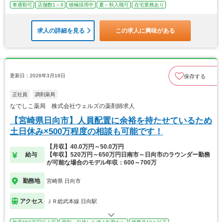
車通勤可
店舗数1～9
積極採用中
夏～秋入職可
在宅業務あり
求人の詳細を見る
この求人に興味がある
更新日：2026年3月16日
保存する
正社員
調剤薬局
なでしこ薬局 株式会社ウェルズの薬剤師求人
【宮崎県日向市】人員配置に余裕を持たせているため
土日休み×500万程度の相談も可能です！
【月収】40.0万円～50.0万円
給与
【年収】520万円～650万円日南市～日向市のラウンダー勤務
が可能な場合のモデル年収：600～700万
勤務地
宮崎県 日向市
アクセス
ＪＲ総武本線 日向駅