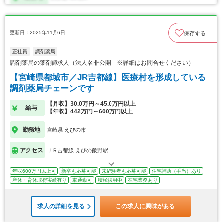
更新日：2025年11月6日
保存する
正社員
調剤薬局
調剤薬局の薬剤師求人（法人名非公開 ※詳細はお問合せください）
【宮崎県都城市／JR吉都線】医療村を形成している
調剤薬局チェーンです
【月収】30.0万円～45.0万円以上
給与
【年収】442万円～600万円以上
勤務地
宮崎県 えびの市
アクセス
ＪＲ吉都線 えびの飯野駅
年収600万円以上可
新卒も応募可能
未経験者も応募可能
住宅補助（手当）あり
産休・育休取得実績有り
車通勤可
積極採用中
在宅業務あり
求人の詳細を見る
この求人に興味がある