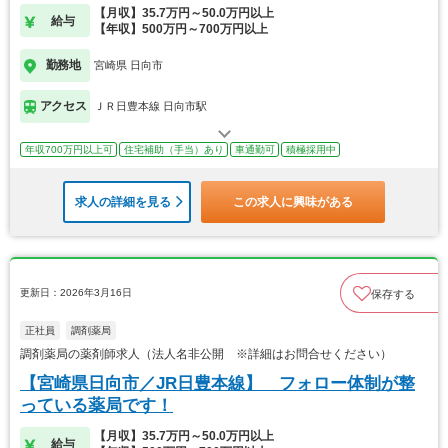
【月収】35.7万円～50.0万円以上
給与
【年収】500万円～700万円以上
勤務地
宮崎県 日向市
アクセス
ＪＲ日豊本線 日向市駅
年収700万円以上可
住宅補助（手当）あり
車通勤可
積極採用中
求人の詳細を見る
この求人に興味がある
更新日：2026年3月16日
保存する
正社員
調剤薬局
調剤薬局の薬剤師求人（法人名非公開 ※詳細はお問合せください）
【宮崎県日向市／JR日豊本線】 フォロー体制が整
っている薬局です！
【月収】35.7万円～50.0万円以上
給与