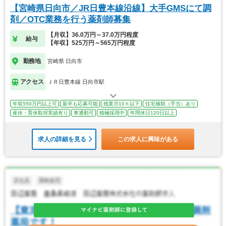
【宮崎県日向市／JR日豊本線沿線】大手GMSにて調
剤／OTC業務を行う薬剤師募集
【月収】36.0万円～37.0万円程度
給与
【年収】525万円～565万円程度
勤務地
宮崎県 日向市
アクセス
ＪＲ日豊本線 日向市駅
年収550万円以上可
新卒も応募可能
残業月10ｈ以下
住宅補助（手当）あり
産休・育休取得実績有り
車通勤可
積極採用中
年間休日120日以上
求人の詳細を見る
この求人に興味がある