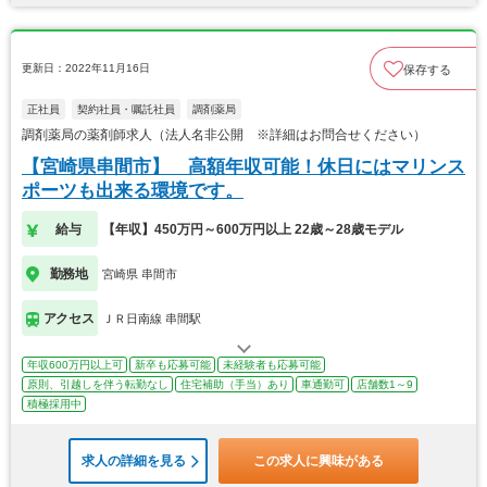
更新日：2022年11月16日
保存する
正社員
契約社員・嘱託社員
調剤薬局
調剤薬局の薬剤師求人（法人名非公開 ※詳細はお問合せください）
【宮崎県串間市】 高額年収可能！休日にはマリンス
ポーツも出来る環境です。
給与
【年収】450万円～600万円以上 22歳～28歳モデル
勤務地
宮崎県 串間市
アクセス
ＪＲ日南線 串間駅
年収600万円以上可
新卒も応募可能
未経験者も応募可能
原則、引越しを伴う転勤なし
住宅補助（手当）あり
車通勤可
店舗数1～9
積極採用中
求人の詳細を見る
この求人に興味がある