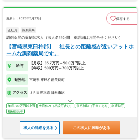
更新日：2025年5月23日
保存する
正社員
調剤薬局
調剤薬局の薬剤師求人（法人名非公開 ※詳細はお問合せください）
【宮崎県東臼杵郡】 社長との距離感が近いアットホ
ームな調剤薬局です。
【月収】35.7万円～50.0万円以上
給与
【年収】500万円～700万円以上
勤務地
宮崎県 東臼杵郡美郷町
アクセス
ＪＲ日豊本線 日向市駅
年収700万円以上可
土日休み（相談可含む）
住宅補助（手当）あり
車通勤可
積極採用中
求人の詳細を見る
この求人に興味がある