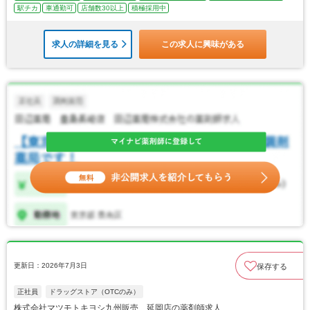
駅チカ
車通勤可
店舗数30以上
積極採用中
求人の詳細を見る
この求人に興味がある
更新日：2026年7月3日
保存する
正社員
ドラッグストア（OTCのみ）
株式会社マツモトキヨシ九州販売 延岡店の薬剤師求人