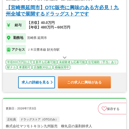
【宮崎県延岡市】OTC販売に興味のある方必見！九
州全域で展開するドラッグストアです
【月収】40.0万円
給与
【年収】480万円～600万円
勤務地
宮崎県 延岡市
アクセス
ＪＲ日豊本線 財光寺駅
年収600万円以上可
新卒も応募可能
未経験者も応募可能
住宅補助（手当）あり
駅チカ
車通勤可
店舗数30以上
積極採用中
求人の詳細を見る
この求人に興味がある
更新日：2026年7月3日
保存する
正社員
ドラッグストア（OTCのみ）
株式会社マツモトキヨシ九州販売 柳丸店の薬剤師求人