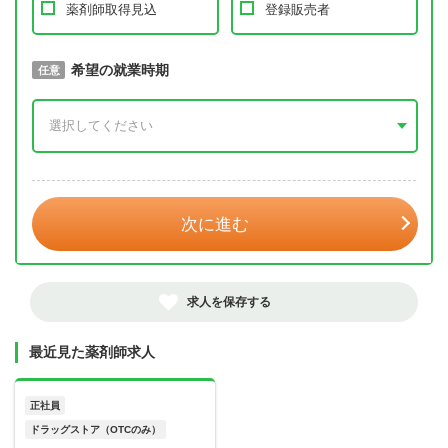
薬剤師取得見込
登録販売者
取得予定年
希望の就業時期
必須
任意
年 3月
次に進む
求人を保存する
最近見た薬剤師求人
正社員
ドラッグストア（OTCのみ）