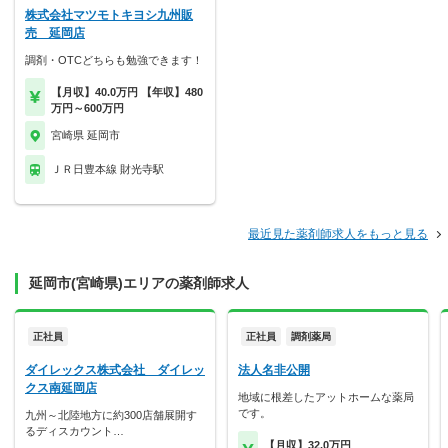
株式会社マツモトキヨシ九州販
売 延岡店
調剤・OTCどちらも勉強できます！
【月収】40.0万円 【年収】480
万円～600万円
宮崎県 延岡市
ＪＲ日豊本線 財光寺駅
最近見た薬剤師求人をもっと見る
延岡市(宮崎県)エリアの薬剤師求人
正社員
正社員
調剤薬局
ダイレックス株式会社 ダイレッ
法人名非公開
クス南延岡店
地域に根差したアットホームな薬局
です。
九州～北陸地方に約300店舗展開す
るディスカウント…
【月収】32.0万円