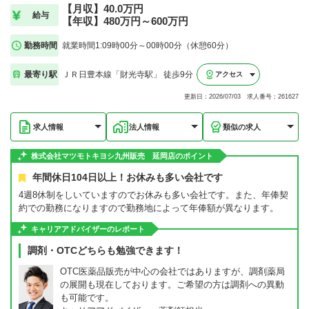
【月収】40.0万円
給与
【年収】480万円～600万円
勤務時間
就業時間1:09時00分～00時00分（休憩60分）
最寄り駅
ＪＲ日豊本線「財光寺駅」 徒歩9分
アクセス
更新日：2026/07/03 求人番号：261627
求人情報
法人情報
類似の求人
株式会社マツモトキヨシ九州販売 延岡店のポイント
年間休日104日以上！お休みも多い会社です
4週8休制をしいていますのでお休みも多い会社です。また、年俸契
約での勤務になりますので勤務地によって年俸額が異なります。
キャリアアドバイザーのレポート
調剤・OTCどちらも勉強できます！
OTC医薬品販売が中心の会社ではありますが、調剤薬局
の展開も現在しております。ご希望の方は調剤への異動
も可能です。