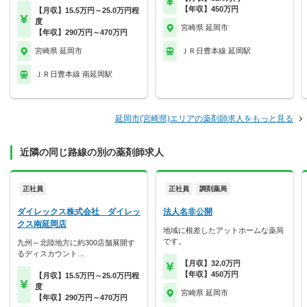
【年収】450万円
【月収】15.5万円～25.0万円程
度
宮崎県 延岡市
【年収】290万円～470万円
宮崎県 延岡市
ＪＲ日豊本線 延岡駅
ＪＲ日豊本線 南延岡駅
延岡市(宮崎県)エリアの薬剤師求人をもっと見る
近隣の同じ路線の別の薬剤師求人
正社員
正社員
調剤薬局
ダイレックス株式会社 ダイレッ
法人名非公開
クス南延岡店
地域に根差したアットホームな薬局
です。
九州～北陸地方に約300店舗展開す
るディスカウント…
【月収】32.0万円
【年収】450万円
【月収】15.5万円～25.0万円程
度
宮崎県 延岡市
【年収】290万円～470万円