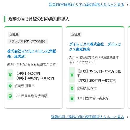
延岡市(宮崎県)エリアの薬剤師求人をもっと見る
近隣の同じ路線の別の薬剤師求人
正社員
正社員
ドラッグストア（OTCのみ）
ダイレックス株式会社 ダイレッ
クス南延岡店
株式会社マツモトキヨシ九州販
売 延岡店
九州～北陸地方に約300店舗展開す
るディスカウント…
調剤・OTCどちらも勉強できます！
【月収】15.5万円～25.0万円程
【月収】40.0万円
度
【年収】480万円～600万円
【年収】290万円～470万円
宮崎県 延岡市
宮崎県 延岡市
ＪＲ日豊本線 財光寺駅
ＪＲ日豊本線 南延岡駅
近隣の同じ路線の別の薬剤師求人をもっと見る