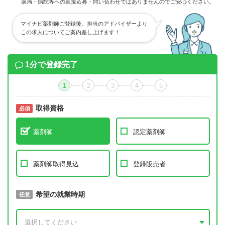
薬局・病院等への直接応募・問い合わせではありませんのでご安心ください。
マイナビ薬剤師ご登録後、担当のアドバイザーより
この求人についてご案内差し上げます！
1分で登録完了
1
2
3
4
5
取得資格
必須
必須
薬剤師
認定薬剤師
薬剤師取得見込
登録販売者
取得予定年
希望の就業時期
必須
任意