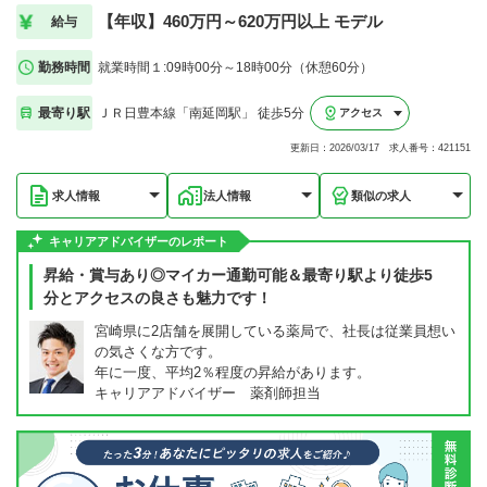
【年収】460万円～620万円以上 モデル
給与
勤務時間
就業時間１:09時00分～18時00分（休憩60分）
最寄り駅
ＪＲ日豊本線「南延岡駅」 徒歩5分
アクセス
更新日：2026/03/17 求人番号：421151
求人情報
法人情報
類似の求人
キャリアアドバイザーのレポート
昇給・賞与あり◎マイカー通勤可能＆最寄り駅より徒歩5
分とアクセスの良さも魅力です！
宮崎県に2店舗を展開している薬局で、社長は従業員想い
の気さくな方です。
年に一度、平均2％程度の昇給があります。
キャリアアドバイザー 薬剤師担当