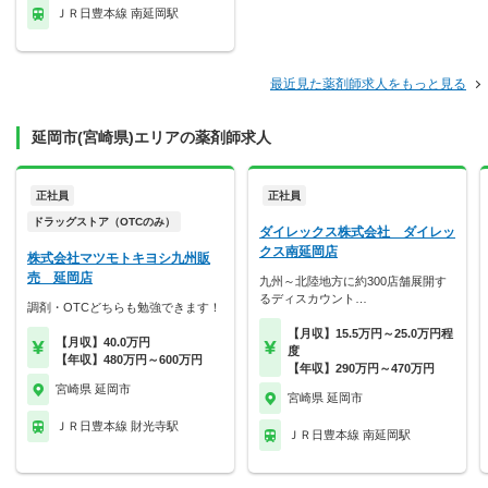
ＪＲ日豊本線 南延岡駅
最近見た薬剤師求人をもっと見る
延岡市(宮崎県)エリアの薬剤師求人
正社員
正社員
ドラッグストア（OTCのみ）
ダイレックス株式会社 ダイレッ
クス南延岡店
株式会社マツモトキヨシ九州販
売 延岡店
九州～北陸地方に約300店舗展開す
るディスカウント…
調剤・OTCどちらも勉強できます！
【月収】15.5万円～25.0万円程
【月収】40.0万円
度
【年収】480万円～600万円
【年収】290万円～470万円
宮崎県 延岡市
宮崎県 延岡市
ＪＲ日豊本線 財光寺駅
ＪＲ日豊本線 南延岡駅