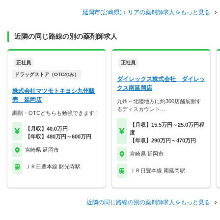
延岡市(宮崎県)エリアの薬剤師求人をもっと見る
近隣の同じ路線の別の薬剤師求人
正社員
正社員
ドラッグストア（OTCのみ）
ダイレックス株式会社 ダイレッ
クス南延岡店
株式会社マツモトキヨシ九州販
売 延岡店
九州～北陸地方に約300店舗展開す
るディスカウント…
調剤・OTCどちらも勉強できます！
【月収】15.5万円～25.0万円程
【月収】40.0万円
度
【年収】480万円～600万円
【年収】290万円～470万円
宮崎県 延岡市
宮崎県 延岡市
ＪＲ日豊本線 財光寺駅
ＪＲ日豊本線 南延岡駅
近隣の同じ路線の別の薬剤師求人をもっと見る