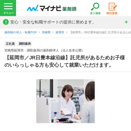
!
安心・安全な転職サポートの提供に努めます。
薬剤師の求人・転職TOP
宮崎県
延岡市
【延岡市／JR日豊本線沿線】託児所があるため
正社員
調剤薬局
宮崎県延岡市・調剤薬局の薬剤師求人（法人名非公開）
【延岡市／JR日豊本線沿線】託児所があるためお子様
のいらっしゃる方も安心して就業いただけます。