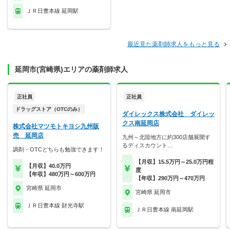
ＪＲ日豊本線 延岡駅
最近見た薬剤師求人をもっと見る
延岡市(宮崎県)エリアの薬剤師求人
正社員
正社員
ドラッグストア（OTCのみ）
ダイレックス株式会社 ダイレッ
クス南延岡店
株式会社マツモトキヨシ九州販
売 延岡店
九州～北陸地方に約300店舗展開す
るディスカウント…
調剤・OTCどちらも勉強できます！
【月収】15.5万円～25.0万円程
【月収】40.0万円
度
【年収】480万円～600万円
【年収】290万円～470万円
宮崎県 延岡市
宮崎県 延岡市
ＪＲ日豊本線 財光寺駅
ＪＲ日豊本線 南延岡駅