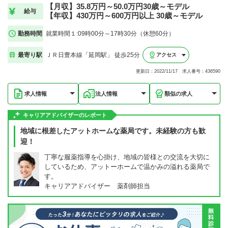
【月収】35.8万円～50.0万円30歳～モデル
給与
【年収】430万円～600万円以上 30歳～モデル
勤務時間
就業時間１:09時00分～17時30分（休憩60分）
最寄り駅
ＪＲ日豊本線「延岡駅」 徒歩25分
アクセス
更新日：2022/11/17 求人番号：436590
求人情報
法人情報
類似の求人
キャリアアドバイザーのレポート
地域に根差したアットホームな薬局です。未経験の方も歓
迎！
丁寧な服薬指導を心掛け、地域の皆様との交流を大切に
しているため、アットーホームで温かみの溢れる薬局で
す。
キャリアアドバイザー 薬剤師担当