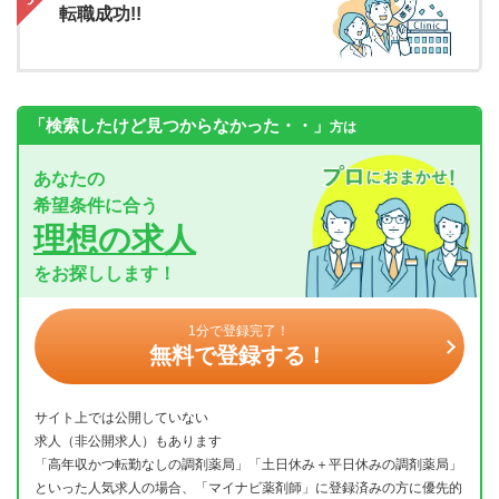
転職成功!!
「検索したけど見つからなかった・・」
方は
あなたの
希望条件に合う
理想の求人
をお探しします！
1分で登録完了！
無料で登録する！
サイト上では公開していない
求人（非公開求人）もあります
「高年収かつ転勤なしの調剤薬局」「土日休み＋平日休みの調剤薬局」
といった人気求人の場合、「マイナビ薬剤師」に登録済みの方に優先的