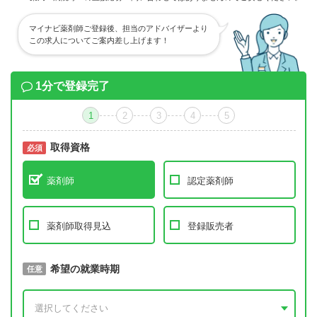
マイナビ薬剤師ご登録後、担当のアドバイザーより
この求人についてご案内差し上げます！
1分で登録完了
1
2
3
4
5
取得資格
必須
必須
薬剤師
認定薬剤師
薬剤師取得見込
登録販売者
取得予定年
希望の就業時期
必須
任意