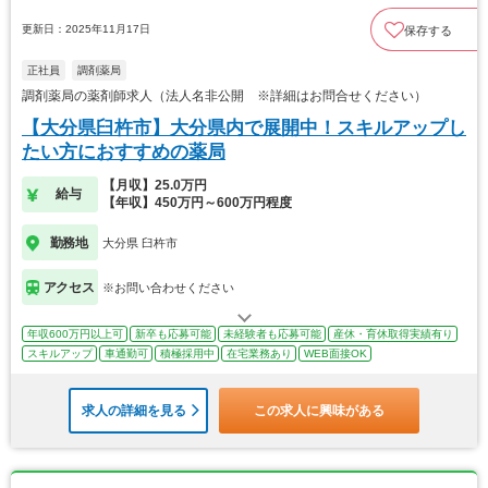
更新日：2025年11月17日
保存する
正社員
調剤薬局
調剤薬局の薬剤師求人（法人名非公開 ※詳細はお問合せください）
【大分県臼杵市】大分県内で展開中！スキルアップし
たい方におすすめの薬局
【月収】25.0万円
給与
【年収】450万円～600万円程度
勤務地
大分県 臼杵市
アクセス
※お問い合わせください
年収600万円以上可
新卒も応募可能
未経験者も応募可能
産休・育休取得実績有り
スキルアップ
車通勤可
積極採用中
在宅業務あり
WEB面接OK
求人の詳細を見る
この求人に興味がある