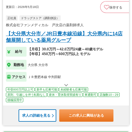
更新日：2026年5月18日
保存する
正社員
ドラッグストア（調剤併設）
株式会社ファンメディカル 戸次店の薬剤師求人
【大分県大分市／JR日豊本線沿線】大分県内に14店
舗展開している薬局グループ
【月収】30.0万円～42.0万円24歳～40歳モデル
給与
【年収】450万円～600万円以上 モデル
勤務地
大分県 大分市
アクセス
ＪＲ豊肥本線 中判田駅
年収600万円以上可
新卒も応募可能
未経験者も応募可能
原則、引越しを伴う転勤なし
産休・育休取得実績有り
車通勤可
店舗数10～29
積極採用中
求人の詳細を見る
この求人に興味がある