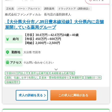
正社員
パート・アルバイト
調剤薬局
ドラッグストア（調剤併設）
株式会社ファンメディカル 長与店の薬剤師求人
【大分県大分市／JR日豊本線沿線】大分県内に店舗
展開している薬局グループ
【月収】30.0万円～42.0万円24歳～40歳
給与
【年収】450万円～600万円
【時給】2,000円～2,500円
勤務地
大分県 竹田市
アクセス
※お問い合わせください
年収600万円以上可
新卒も応募可能
未経験者も応募可能
原則、引越しを伴う転勤なし
産休・育休取得実績有り
車通勤可
店舗数10～29
積極採用中
求人の詳細を見る
この求人に興味がある