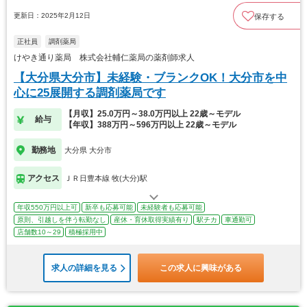
更新日：2025年2月12日
保存する
正社員
調剤薬局
けやき通り薬局 株式会社輔仁薬局の薬剤師求人
【大分県大分市】未経験・ブランクOK！大分市を中
心に25展開する調剤薬局です
【月収】25.0万円～38.0万円以上 22歳～モデル
給与
【年収】388万円～596万円以上 22歳～モデル
勤務地
大分県 大分市
アクセス
ＪＲ日豊本線 牧(大分)駅
年収550万円以上可
新卒も応募可能
未経験者も応募可能
原則、引越しを伴う転勤なし
産休・育休取得実績有り
駅チカ
車通勤可
店舗数10～29
積極採用中
求人の詳細を見る
この求人に興味がある