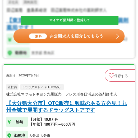
更新日：2026年7月3日
保存する
正社員
ドラッグストア（OTCのみ）
株式会社マツモトキヨシ九州販売 フレスポ春日浦店の薬剤師求人
【大分県大分市】OTC販売に興味のある方必見！九
州全域で展開するドラッグストアです
【月収】40.0万円
給与
【年収】480万円～600万円
勤務地
大分県 大分市