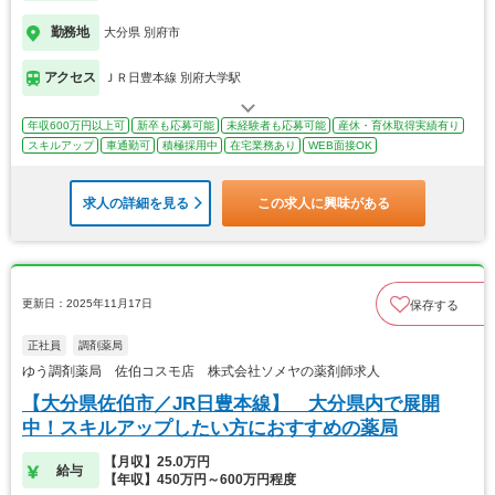
勤務地
大分県 別府市
アクセス
ＪＲ日豊本線 別府大学駅
年収600万円以上可
新卒も応募可能
未経験者も応募可能
産休・育休取得実績有り
スキルアップ
車通勤可
積極採用中
在宅業務あり
WEB面接OK
求人の詳細を見る
この求人に興味がある
更新日：2025年11月17日
保存する
正社員
調剤薬局
ゆう調剤薬局 佐伯コスモ店 株式会社ソメヤの薬剤師求人
【大分県佐伯市／JR日豊本線】 大分県内で展開
中！スキルアップしたい方におすすめの薬局
【月収】25.0万円
給与
【年収】450万円～600万円程度