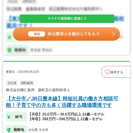
更新日：2024年4月22日
保存する
正社員
調剤薬局
株式会社輔仁薬局 森町店の薬剤師求人
【大分市／JR日豊本線】時短社員の働き方相談可
能！子育て中の方も多く活躍する職場環境です
【月収】25.0万円～38.0万円以上 22歳～モデル
給与
【年収】388万円～596万円以上 22歳～モデル
勤務地
大分県 大分市