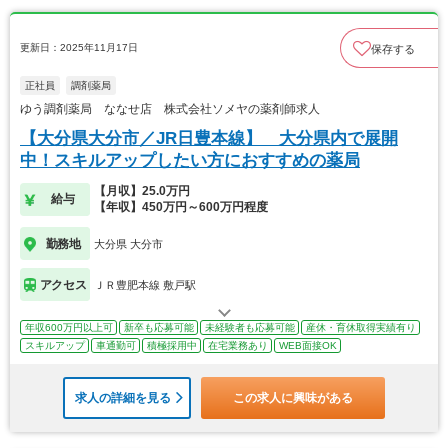
更新日：2025年11月17日
保存する
正社員
調剤薬局
ゆう調剤薬局 ななせ店 株式会社ソメヤの薬剤師求人
【大分県大分市／JR日豊本線】 大分県内で展開
中！スキルアップしたい方におすすめの薬局
【月収】25.0万円
給与
【年収】450万円～600万円程度
勤務地
大分県 大分市
アクセス
ＪＲ豊肥本線 敷戸駅
年収600万円以上可
新卒も応募可能
未経験者も応募可能
産休・育休取得実績有り
スキルアップ
車通勤可
積極採用中
在宅業務あり
WEB面接OK
求人の詳細を見る
この求人に興味がある