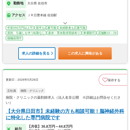
勤務地
大分県 佐伯市
アクセス
ＪＲ日豊本線 佐伯駅
年収550万円以上可
新卒も応募可能
未経験者も応募可能
原則、引越しを伴う転勤なし
産休・育休取得実績有り
車通勤可
店舗数10～29
積極採用中
求人の詳細を見る
この求人に興味がある
更新日：2026年5月26日
保存する
正社員
病院・クリニック
病院・クリニックの薬剤師求人（法人名非公開 ※詳細はお問合せくださ
い）
【大分県日田市】未経験の方も相談可能！脳神経外科
に特化した専門病院です
【月収】36.8万円～44.8万円
給与