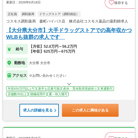
更新日：2026年6月18日
保存する
正社員
調剤薬局
ドラッグストア（調剤併設）
コスモス調剤薬局 森町バイパス店 株式会社コスモス薬品の薬剤師求人
【大分県大分市】大手ドラッグストアでの高年収かつ
WLBも抜群の求人です
【月収】52.0万円～56.2万円
給与
【年収】625万円～675万円
勤務地
大分県 大分市
アクセス
※お問い合わせください
年収650万円以上可
新卒も応募可能
産休・育休取得実績有り
車通勤可
店舗数30以上
積極採用中
夏～秋入職可
求人の詳細を見る
この求人に興味がある