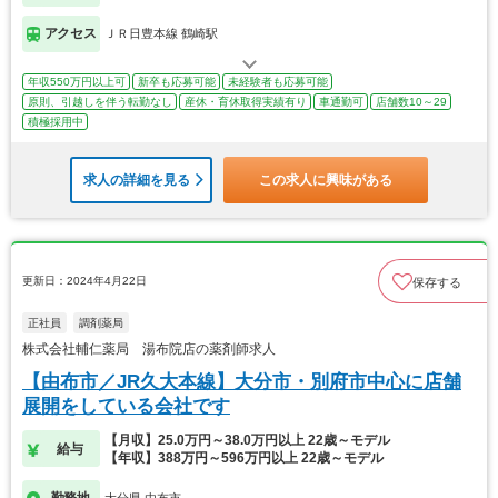
アクセス
ＪＲ日豊本線 鶴崎駅
年収550万円以上可
新卒も応募可能
未経験者も応募可能
原則、引越しを伴う転勤なし
産休・育休取得実績有り
車通勤可
店舗数10～29
積極採用中
求人の詳細を見る
この求人に興味がある
更新日：2024年4月22日
保存する
正社員
調剤薬局
株式会社輔仁薬局 湯布院店の薬剤師求人
【由布市／JR久大本線】大分市・別府市中心に店舗
展開をしている会社です
【月収】25.0万円～38.0万円以上 22歳～モデル
給与
【年収】388万円～596万円以上 22歳～モデル