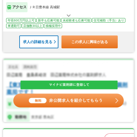
アクセス
ＪＲ日豊本線 高城駅
年収600万円以上可
新卒も応募可能
未経験者も応募可能
住宅補助（手当）あり
車通勤可
店舗数30以上
積極採用中
求人の詳細を見る
この求人に興味がある