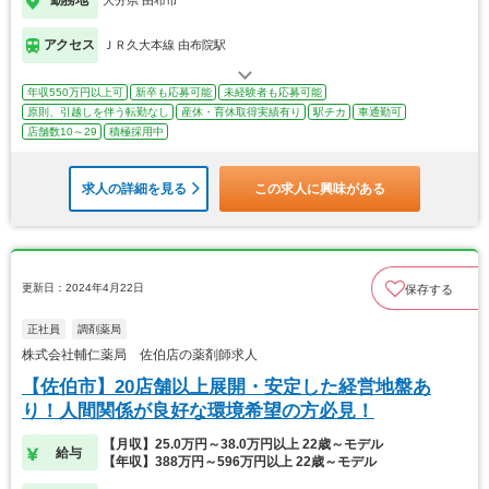
勤務地
大分県 由布市
アクセス
ＪＲ久大本線 由布院駅
年収550万円以上可
新卒も応募可能
未経験者も応募可能
原則、引越しを伴う転勤なし
産休・育休取得実績有り
駅チカ
車通勤可
店舗数10～29
積極採用中
求人の詳細を見る
この求人に興味がある
更新日：2024年4月22日
保存する
正社員
調剤薬局
株式会社輔仁薬局 佐伯店の薬剤師求人
【佐伯市】20店舗以上展開・安定した経営地盤あ
り！人間関係が良好な環境希望の方必見！
【月収】25.0万円～38.0万円以上 22歳～モデル
給与
【年収】388万円～596万円以上 22歳～モデル