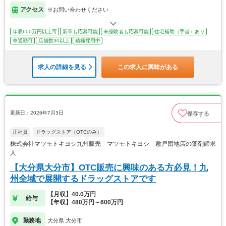
アクセス
※お問い合わせください
年収600万円以上可
新卒も応募可能
未経験者も応募可能
住宅補助（手当）あり
車通勤可
店舗数30以上
積極採用中
求人の詳細を見る
この求人に興味がある
更新日：2026年7月3日
保存する
正社員
ドラッグストア（OTCのみ）
株式会社マツモトキヨシ九州販売 マツモトキヨシ 敷戸団地店の薬剤師求
人
【大分県大分市】OTC販売に興味のある方必見！九
州全域で展開するドラッグストアです
【月収】40.0万円
給与
【年収】480万円～600万円
勤務地
大分県 大分市