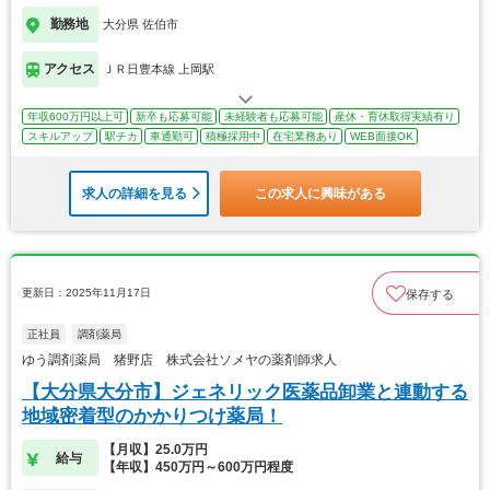
勤務地
大分県 佐伯市
アクセス
ＪＲ日豊本線 上岡駅
年収600万円以上可
新卒も応募可能
未経験者も応募可能
産休・育休取得実績有り
スキルアップ
駅チカ
車通勤可
積極採用中
在宅業務あり
WEB面接OK
求人の詳細を見る
この求人に興味がある
更新日：2025年11月17日
保存する
正社員
調剤薬局
ゆう調剤薬局 猪野店 株式会社ソメヤの薬剤師求人
【大分県大分市】ジェネリック医薬品卸業と連動する
地域密着型のかかりつけ薬局！
【月収】25.0万円
給与
【年収】450万円～600万円程度