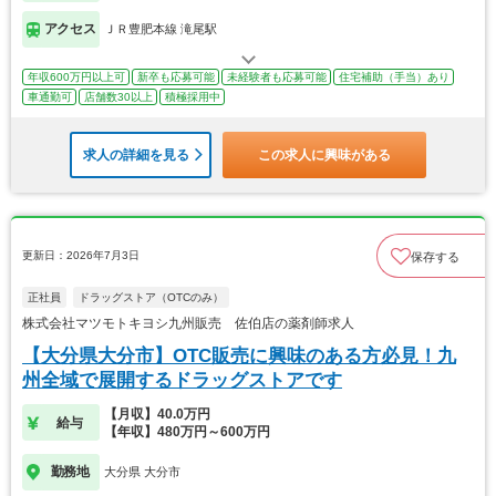
アクセス
ＪＲ豊肥本線 滝尾駅
年収600万円以上可
新卒も応募可能
未経験者も応募可能
住宅補助（手当）あり
車通勤可
店舗数30以上
積極採用中
求人の詳細を見る
この求人に興味がある
更新日：2026年7月3日
保存する
正社員
ドラッグストア（OTCのみ）
株式会社マツモトキヨシ九州販売 佐伯店の薬剤師求人
【大分県大分市】OTC販売に興味のある方必見！九
州全域で展開するドラッグストアです
【月収】40.0万円
給与
【年収】480万円～600万円
勤務地
大分県 大分市