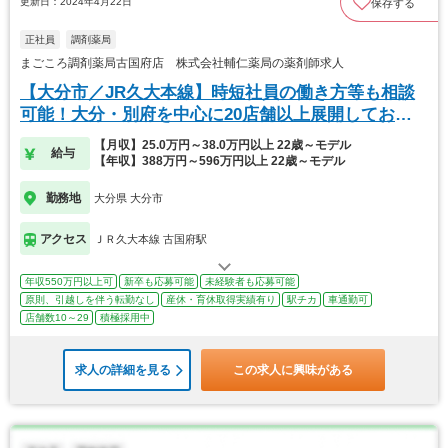
更新日：2024年4月22日
保存する
正社員
調剤薬局
まごころ調剤薬局古国府店 株式会社輔仁薬局の薬剤師求人
【大分市／JR久大本線】時短社員の働き方等も相談
可能！大分・別府を中心に20店舗以上展開しており
ます
【月収】25.0万円～38.0万円以上 22歳～モデル
給与
【年収】388万円～596万円以上 22歳～モデル
勤務地
大分県 大分市
アクセス
ＪＲ久大本線 古国府駅
年収550万円以上可
新卒も応募可能
未経験者も応募可能
原則、引越しを伴う転勤なし
産休・育休取得実績有り
駅チカ
車通勤可
店舗数10～29
積極採用中
求人の詳細を見る
この求人に興味がある