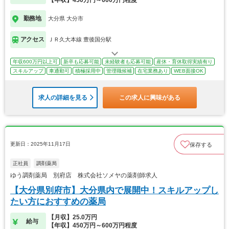
勤務地
大分県 大分市
アクセス
ＪＲ久大本線 豊後国分駅
年収600万円以上可
新卒も応募可能
未経験者も応募可能
産休・育休取得実績有り
スキルアップ
車通勤可
積極採用中
管理職候補
在宅業務あり
WEB面接OK
求人の詳細を見る
この求人に興味がある
更新日：2025年11月17日
保存する
正社員
調剤薬局
ゆう調剤薬局 別府店 株式会社ソメヤの薬剤師求人
【大分県別府市】大分県内で展開中！スキルアップし
たい方におすすめの薬局
【月収】25.0万円
給与
【年収】450万円～600万円程度