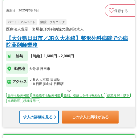
更新日：2025年3月6日
保存する
パート・アルバイト
病院・クリニック
医療法人豊堂 岩尾整形外科病院の薬剤師求人
【大分県日田市／JR久大本線】整形外科病院での病
院薬剤師業務
給与
【時給】1,600円～2,000円
勤務地
大分県 日田市
ＪＲ久大本線 日田駅
アクセス
ＪＲ日田彦山線 日田駅
新卒も応募可能
未経験者も応募可能
原則、引越しを伴う転勤なし
残業月10ｈ以下
車通勤可
積極採用中
求人の詳細を見る
この求人に興味がある