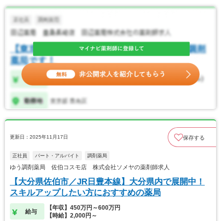
更新日：2025年11月17日
保存する
正社員
パート・アルバイト
調剤薬局
ゆう調剤薬局 佐伯コスモ店 株式会社ソメヤの薬剤師求人
【大分県佐伯市／JR日豊本線】大分県内で展開中！
スキルアップしたい方におすすめの薬局
【年収】450万円～600万円
給与
【時給】2,000円～