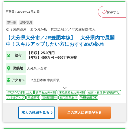
更新日：2025年11月17日
保存する
正社員
調剤薬局
ゆう調剤薬局 まつおか店 株式会社ソメヤの薬剤師求人
【大分県大分市／JR豊肥本線】 大分県内で展開
中！スキルアップしたい方におすすめの薬局
【月収】25.0万円
給与
【年収】450万円～600万円程度
勤務地
大分県 大分市
アクセス
ＪＲ豊肥本線 中判田駅
年収600万円以上可
新卒も応募可能
未経験者も応募可能
産休・育休取得実績有り
スキルアップ
車通勤可
積極採用中
在宅業務あり
WEB面接OK
求人の詳細を見る
この求人に興味がある