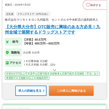
更新日：2026年7月3日
保存する
正社員
ドラッグストア（OTCのみ）
株式会社マツモトキヨシ九州販売 セントポルタ中央町店の薬剤師求人
【大分県大分市】OTC販売に興味のある方必見！九
州全域で展開するドラッグストアです
【月収】40.0万円
給与
【年収】480万円～600万円
勤務地
大分県 大分市
ＪＲ日豊本線 大分駅
アクセス
ＪＲ久大本線 大分駅…ほか
年収600万円以上可
新卒も応募可能
未経験者も応募可能
住宅補助（手当）あり
車通勤可
店舗数30以上
積極採用中
求人の詳細を見る
この求人に興味がある