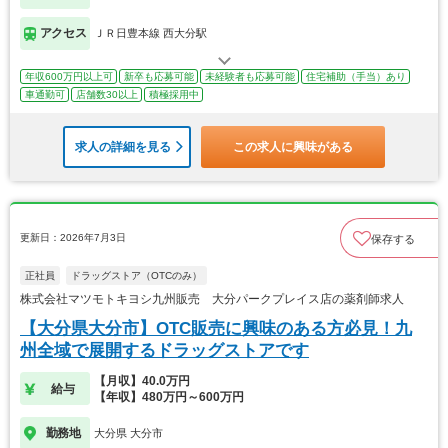
アクセス
ＪＲ日豊本線 西大分駅
年収600万円以上可
新卒も応募可能
未経験者も応募可能
住宅補助（手当）あり
車通勤可
店舗数30以上
積極採用中
求人の詳細を見る
この求人に興味がある
更新日：2026年7月3日
保存する
正社員
ドラッグストア（OTCのみ）
株式会社マツモトキヨシ九州販売 大分パークプレイス店の薬剤師求人
【大分県大分市】OTC販売に興味のある方必見！九
州全域で展開するドラッグストアです
【月収】40.0万円
給与
【年収】480万円～600万円
勤務地
大分県 大分市