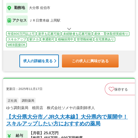
勤務地
大分県 佐伯市
アクセス
ＪＲ日豊本線 上岡駅
年収600万円以上可
新卒も応募可能
未経験者も応募可能
産休・育休取得実績有り
スキルアップ
駅チカ
車通勤可
積極採用中
管理職候補
在宅業務あり
WEB面接OK
求人の詳細を見る
この求人に興味がある
更新日：2025年11月17日
保存する
正社員
調剤薬局
ゆう調剤薬局 稙田店 株式会社ソメヤの薬剤師求人
【大分県大分市／JR久大本線】大分県内で展開中！
スキルアップしたい方におすすめの薬局
【月収】25.0万円
給与
【年収】450万円～600万円程度