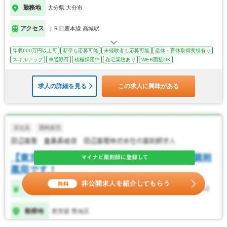
勤務地
大分県 大分市
アクセス
ＪＲ日豊本線 高城駅
年収600万円以上可
新卒も応募可能
未経験者も応募可能
産休・育休取得実績有り
スキルアップ
車通勤可
積極採用中
在宅業務あり
WEB面接OK
求人の詳細を見る
この求人に興味がある