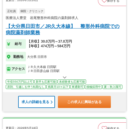
更新日：2026年5月26日
保存する
正社員
病院・クリニック
医療法人豊堂 岩尾整形外科病院の薬剤師求人
【大分県日田市／JR久大本線】 整形外科病院での
病院薬剤師業務
【月収】30.0万円～37.0万円
給与
【年収】474万円～584万円
勤務地
大分県 日田市
ＪＲ久大本線 日田駅
アクセス
ＪＲ日田彦山線 日田駅
年収550万円以上可
新卒も応募可能
未経験者も応募可能
原則、引越しを伴う転勤なし
残業月10ｈ以下
車通勤可
積極採用中
夏～秋入職可
求人の詳細を見る
この求人に興味がある
更新日：2026年5月18日
保存する