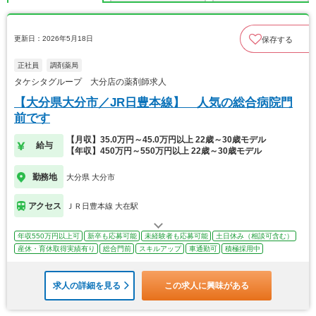
更新日：2026年5月18日
保存する
正社員
調剤薬局
タケシタグループ 大分店の薬剤師求人
【大分県大分市／JR日豊本線】 人気の総合病院門
前です
【月収】35.0万円～45.0万円以上 22歳～30歳モデル
給与
【年収】450万円～550万円以上 22歳～30歳モデル
勤務地
大分県 大分市
アクセス
ＪＲ日豊本線 大在駅
年収550万円以上可
新卒も応募可能
未経験者も応募可能
土日休み（相談可含む）
産休・育休取得実績有り
総合門前
スキルアップ
車通勤可
積極採用中
求人の詳細を見る
この求人に興味がある