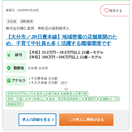
更新日：2026年5月18日
保存する
正社員
調剤薬局
株式会社輔仁薬局 寿町店の薬剤師求人
【大分市／JR日豊本線】地域密着の店舗展開のた
め、子育て中社員も多く活躍する職場環境です
【月収】25.0万円～38.0万円以上 22歳～モデル
給与
【年収】388万円～596万円以上 22歳～モデル
勤務地
大分県 大分市
ＪＲ日豊本線 大分駅
アクセス
ＪＲ久大本線 大分駅…ほか
年収550万円以上可
新卒も応募可能
未経験者も応募可能
原則、引越しを伴う転勤なし
産休・育休取得実績有り
車通勤可
店舗数10～29
積極採用中
求人の詳細を見る
この求人に興味がある