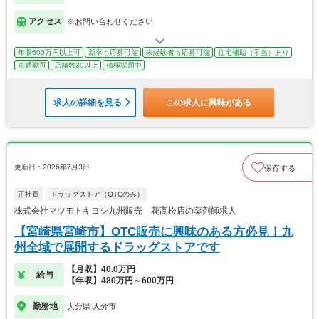
アクセス
※お問い合わせください
年収600万円以上可
新卒も応募可能
未経験者も応募可能
住宅補助（手当）あり
車通勤可
店舗数30以上
積極採用中
求人の詳細を見る
この求人に興味がある
更新日：2026年7月3日
保存する
正社員
ドラッグストア（OTCのみ）
株式会社マツモトキヨシ九州販売 花高松店の薬剤師求人
【宮崎県宮崎市】OTC販売に興味のある方必見！九
州全域で展開するドラッグストアです
【月収】40.0万円
給与
【年収】480万円～600万円
勤務地
大分県 大分市