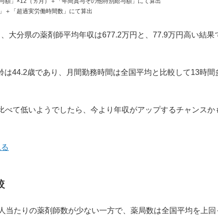
与額」×12（ヵ月）＋「年間賞与その他特別給与額」にて算出
」＋「超過実労働時間数」にて算出
、大分県の薬剤師平均年収は677.2万円と、77.9万円高い結果
齢は44.2歳であり、月間勤務時間は全国平均と比較して13時間
比べて低いようでしたら、今より年収がアップするチャンスか
見る
較
万人当たりの薬剤師数が少ない一方で、薬局数は全国平均を上回