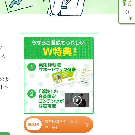
0
位
と人
のよ
トを
無料転職サポートに
簡単1分
申し込む