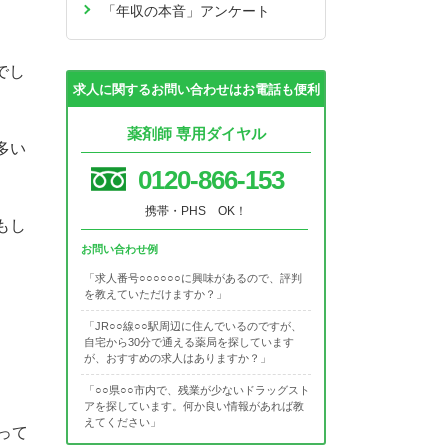
「年収の本音」アンケート
でし
求人に関するお問い合わせはお電話も便利
薬剤師 専用ダイヤル
多い
0120-866-153
携帯・PHS OK！
もし
お問い合わせ例
「求人番号○○○○○○に興味があるので、評判
を教えていただけますか？」
「JR○○線○○駅周辺に住んでいるのですが、
自宅から30分で通える薬局を探しています
が、おすすめの求人はありますか？」
「○○県○○市内で、残業が少ないドラッグスト
アを探しています。何か良い情報があれば教
えてください」
って