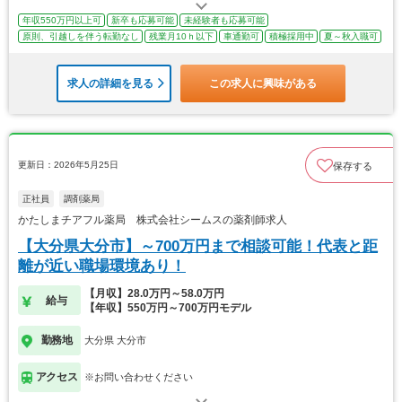
年収550万円以上可
新卒も応募可能
未経験者も応募可能
原則、引越しを伴う転勤なし
残業月10ｈ以下
車通勤可
積極採用中
夏～秋入職可
求人の詳細を見る
この求人に興味がある
更新日：2026年5月25日
保存する
正社員
調剤薬局
かたしまチアフル薬局 株式会社シームスの薬剤師求人
【大分県大分市】～700万円まで相談可能！代表と距
離が近い職場環境あり！
【月収】28.0万円～58.0万円
給与
【年収】550万円～700万円モデル
勤務地
大分県 大分市
アクセス
※お問い合わせください