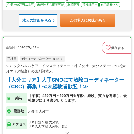
年収700万円以上可
未経験者も応募可能
車通勤可
積極採用中
在宅業務あり
求人の詳細を見る
この求人に興味がある
更新日：2026年5月21日
保存する
正社員
治験コーディネーター（CRC）
シミックヘルスケア・インスティテュート株式会社 大分ステーション(大
分エリア担当）の薬剤師求人
【大分エリア】大手SMOにて治験コーディネーター
（CRC）募集！≪未経験者歓迎！≫
【年収】450万円～500万円※年齢、経験、実力を考慮し、会
給与
社規定により決定いたします。
勤務地
大分県 大分市
ＪＲ日豊本線 大分駅
アクセス
ＪＲ久大本線 大分駅…ほか