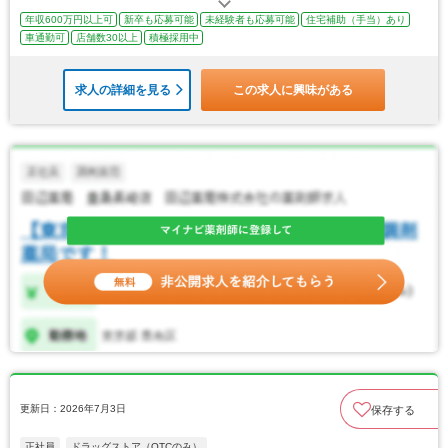
年収600万円以上可
新卒も応募可能
未経験者も応募可能
住宅補助（手当）あり
車通勤可
店舗数30以上
積極採用中
求人の詳細を見る
この求人に興味がある
更新日：2026年7月3日
保存する
正社員
ドラッグストア（OTCのみ）