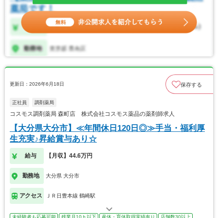
更新日：2026年6月18日
保存する
正社員
調剤薬局
コスモス調剤薬局 森町店 株式会社コスモス薬品の薬剤師求人
【大分県大分市】≪年間休日120日◎≫手当・福利厚
生充実♪昇給賞与あり☆
給与
【月収】44.6万円
勤務地
大分県 大分市
アクセス
ＪＲ日豊本線 鶴崎駅
未経験者も応募可能
残業月10ｈ以下
産休・育休取得実績有り
店舗数30以上