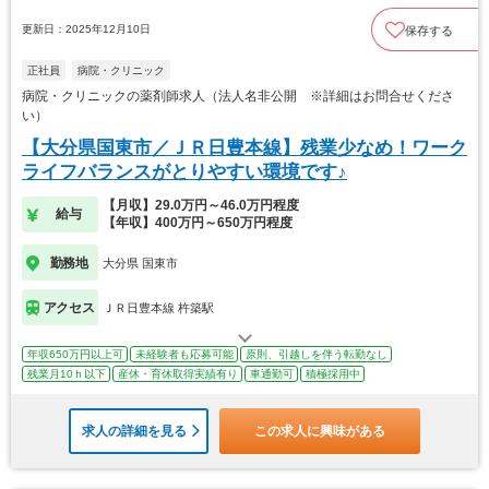
更新日：2025年12月10日
保存する
正社員
病院・クリニック
病院・クリニックの薬剤師求人（法人名非公開 ※詳細はお問合せくださ
い）
【大分県国東市／ＪＲ日豊本線】残業少なめ！ワーク
ライフバランスがとりやすい環境です♪
【月収】29.0万円～46.0万円程度
給与
【年収】400万円～650万円程度
勤務地
大分県 国東市
アクセス
ＪＲ日豊本線 杵築駅
年収650万円以上可
未経験者も応募可能
原則、引越しを伴う転勤なし
残業月10ｈ以下
産休・育休取得実績有り
車通勤可
積極採用中
求人の詳細を見る
この求人に興味がある