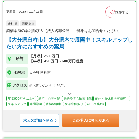
更新日：2025年11月17日
保存する
正社員
調剤薬局
調剤薬局の薬剤師求人（法人名非公開 ※詳細はお問合せください）
【大分県臼杵市】大分県内で展開中！スキルアップし
たい方におすすめの薬局
【月収】25.0万円
給与
【年収】450万円～600万円程度
勤務地
大分県 臼杵市
アクセス
※お問い合わせください
年収600万円以上可
新卒も応募可能
未経験者も応募可能
産休・育休取得実績有り
スキルアップ
車通勤可
積極採用中
在宅業務あり
WEB面接OK
求人の詳細を見る
この求人に興味がある