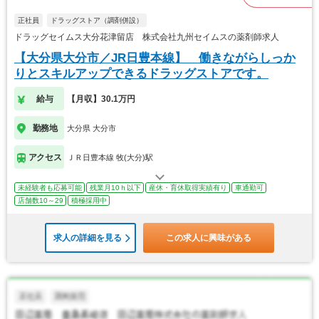
正社員
ドラッグストア（調剤併設）
ドラッグセイムス大分花津留店 株式会社九州セイムスの薬剤師求人
【大分県大分市／JR日豊本線】 働きながらしっか
りとスキルアップできるドラッグストアです。
給与
【月収】30.1万円
勤務地
大分県 大分市
アクセス
ＪＲ日豊本線 牧(大分)駅
未経験者も応募可能
残業月10ｈ以下
産休・育休取得実績有り
車通勤可
店舗数10～29
積極採用中
求人の詳細を見る
この求人に興味がある