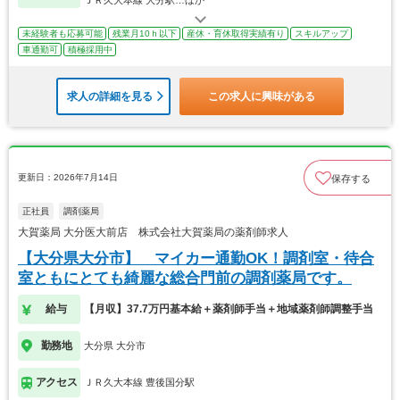
未経験者も応募可能
残業月10ｈ以下
産休・育休取得実績有り
スキルアップ
車通勤可
積極採用中
求人の詳細を見る
この求人に興味がある
更新日：2026年7月14日
保存する
正社員
調剤薬局
大賀薬局 大分医大前店 株式会社大賀薬局の薬剤師求人
【大分県大分市】 マイカー通勤OK！調剤室・待合
室ともにとても綺麗な総合門前の調剤薬局です。
給与
【月収】37.7万円基本給＋薬剤師手当＋地域薬剤師調整手当
勤務地
大分県 大分市
アクセス
ＪＲ久大本線 豊後国分駅