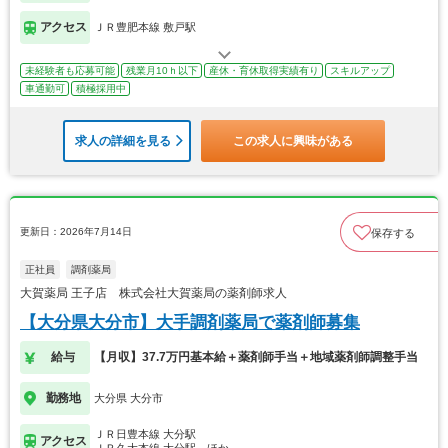
アクセス
ＪＲ豊肥本線 敷戸駅
未経験者も応募可能
残業月10ｈ以下
産休・育休取得実績有り
スキルアップ
車通勤可
積極採用中
求人の詳細を見る
この求人に興味がある
更新日：2026年7月14日
保存する
正社員
調剤薬局
大賀薬局 王子店 株式会社大賀薬局の薬剤師求人
【大分県大分市】大手調剤薬局で薬剤師募集
給与
【月収】37.7万円基本給＋薬剤師手当＋地域薬剤師調整手当
勤務地
大分県 大分市
ＪＲ日豊本線 大分駅
アクセス
ＪＲ久大本線 大分駅…ほか