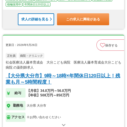
積極採用中
年間休日120日以上
求人の詳細を見る
この求人に興味がある
更新日：2026年5月26日
保存する
正社員
病院・クリニック
社会医療法人藤本育成会 大分こども病院 医療法人藤本育成会大分こども
病院 の薬剤師求人
【大分県大分市】9時～18時×年間休日120日以上！残
業も月～5時間程度！
【月収】34.0万円～56.0万円
給与
【年収】508万円～850万円
勤務地
大分県 大分市
アクセス
※お問い合わせください