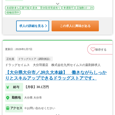
未経験者も応募可能
産休・育休取得実績有り
車通勤可
店舗数10～29
積極採用中
求人の詳細を見る
この求人に興味がある
更新日：2026年1月7日
保存する
正社員
ドラッグストア（調剤併設）
ドラッグセイムス 大分羽屋店 株式会社九州セイムスの薬剤師求人
【大分県大分市／JR久大本線】 働きながらしっか
りとスキルアップできるドラッグストアです。
給与
【月収】30.1万円
勤務地
大分県 大分市
アクセス
※お問い合わせください