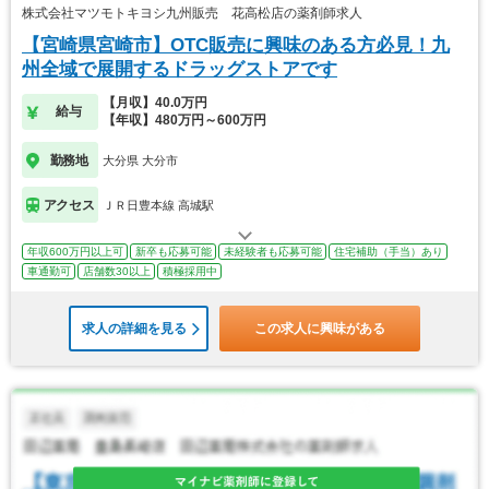
株式会社マツモトキヨシ九州販売 花高松店の薬剤師求人
【宮崎県宮崎市】OTC販売に興味のある方必見！九
州全域で展開するドラッグストアです
【月収】40.0万円
給与
【年収】480万円～600万円
勤務地
大分県 大分市
アクセス
ＪＲ日豊本線 高城駅
年収600万円以上可
新卒も応募可能
未経験者も応募可能
住宅補助（手当）あり
車通勤可
店舗数30以上
積極採用中
求人の詳細を見る
この求人に興味がある