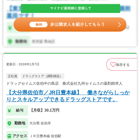
更新日：2026年1月7日
保存する
正社員
ドラッグストア（調剤併設）
ドラッグセイムス佐伯中の島店 株式会社九州セイムスの薬剤師求人
【大分県佐伯市／JR日豊本線】 働きながらしっか
りとスキルアップできるドラッグストアです。
給与
【月収】30.1万円
勤務地
大分県 佐伯市
アクセス
ＪＲ日豊本線 佐伯駅