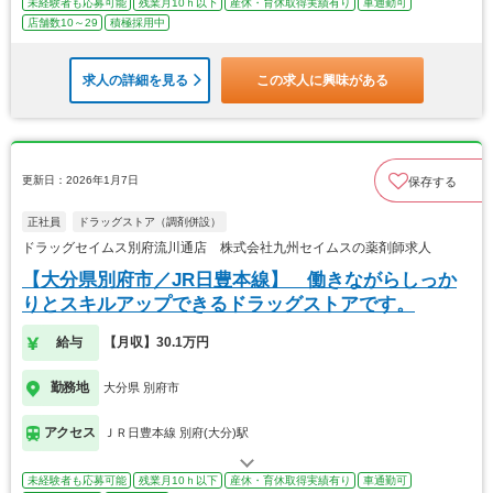
未経験者も応募可能
残業月10ｈ以下
産休・育休取得実績有り
車通勤可
店舗数10～29
積極採用中
求人の詳細を見る
この求人に興味がある
更新日：2026年1月7日
保存する
正社員
ドラッグストア（調剤併設）
ドラッグセイムス別府流川通店 株式会社九州セイムスの薬剤師求人
【大分県別府市／JR日豊本線】 働きながらしっか
りとスキルアップできるドラッグストアです。
給与
【月収】30.1万円
勤務地
大分県 別府市
アクセス
ＪＲ日豊本線 別府(大分)駅
未経験者も応募可能
残業月10ｈ以下
産休・育休取得実績有り
車通勤可