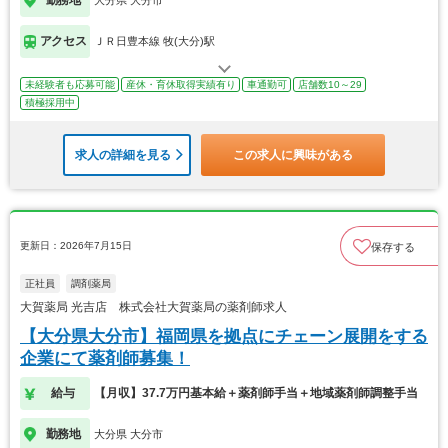
勤務地
大分県 大分市
アクセス
ＪＲ日豊本線 牧(大分)駅
未経験者も応募可能
産休・育休取得実績有り
車通勤可
店舗数10～29
積極採用中
求人の詳細を見る
この求人に興味がある
更新日：2026年7月15日
保存する
正社員
調剤薬局
大賀薬局 光吉店 株式会社大賀薬局の薬剤師求人
【大分県大分市】福岡県を拠点にチェーン展開をする
企業にて薬剤師募集！
給与
【月収】37.7万円基本給＋薬剤師手当＋地域薬剤師調整手当
勤務地
大分県 大分市