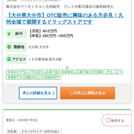
株式会社マツモトキヨシ九州販売 フレスポ春日浦店の薬剤師求人
【大分県大分市】OTC販売に興味のある方必見！九
州全域で展開するドラッグストアです
【月収】40.0万円
給与
【年収】480万円～600万円
勤務地
大分県 大分市
アクセス
ＪＲ日豊本線 西大分駅
年収600万円以上可
新卒も応募可能
未経験者も応募可能
住宅補助（手当）あり
車通勤可
店舗数30以上
積極採用中
求人の詳細を見る
この求人に興味がある
更新日：2026年7月3日
保存する
正社員
ドラッグストア（OTCのみ）