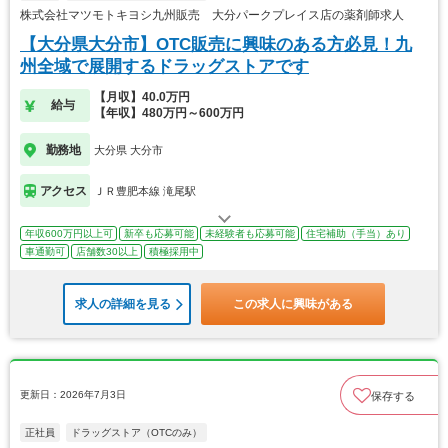
株式会社マツモトキヨシ九州販売 大分パークプレイス店の薬剤師求人
【大分県大分市】OTC販売に興味のある方必見！九
州全域で展開するドラッグストアです
【月収】40.0万円
給与
【年収】480万円～600万円
勤務地
大分県 大分市
アクセス
ＪＲ豊肥本線 滝尾駅
年収600万円以上可
新卒も応募可能
未経験者も応募可能
住宅補助（手当）あり
車通勤可
店舗数30以上
積極採用中
求人の詳細を見る
この求人に興味がある
更新日：2026年7月3日
保存する
正社員
ドラッグストア（OTCのみ）