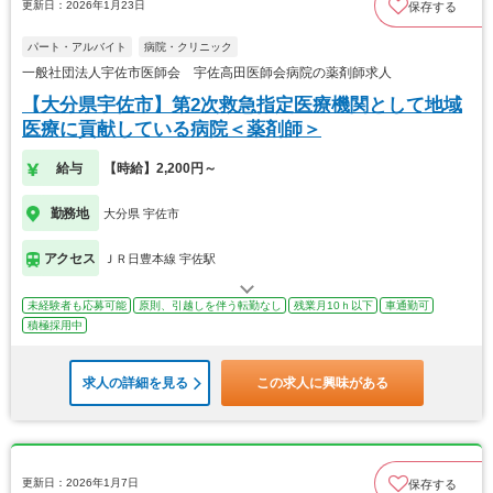
更新日：2026年1月23日
保存する
パート・アルバイト
病院・クリニック
一般社団法人宇佐市医師会 宇佐高田医師会病院の薬剤師求人
【大分県宇佐市】第2次救急指定医療機関として地域
医療に貢献している病院＜薬剤師＞
給与
【時給】2,200円～
勤務地
大分県 宇佐市
アクセス
ＪＲ日豊本線 宇佐駅
未経験者も応募可能
原則、引越しを伴う転勤なし
残業月10ｈ以下
車通勤可
積極採用中
求人の詳細を見る
この求人に興味がある
更新日：2026年1月7日
保存する