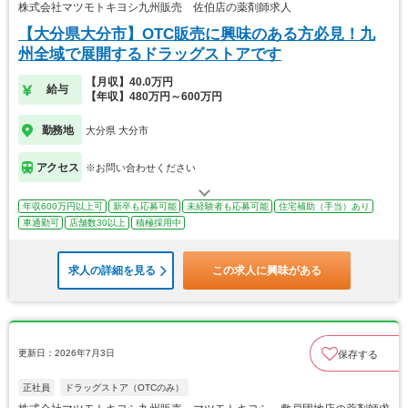
株式会社マツモトキヨシ九州販売 佐伯店の薬剤師求人
【大分県大分市】OTC販売に興味のある方必見！九
州全域で展開するドラッグストアです
【月収】40.0万円
給与
【年収】480万円～600万円
勤務地
大分県 大分市
アクセス
※お問い合わせください
年収600万円以上可
新卒も応募可能
未経験者も応募可能
住宅補助（手当）あり
車通勤可
店舗数30以上
積極採用中
求人の詳細を見る
この求人に興味がある
更新日：2026年7月3日
保存する
正社員
ドラッグストア（OTCのみ）