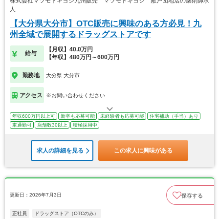
株式会社マツモトキヨシ九州販売 マツモトキヨシ 敷戸団地店の薬剤師求
人
【大分県大分市】OTC販売に興味のある方必見！九
州全域で展開するドラッグストアです
【月収】40.0万円
給与
【年収】480万円～600万円
勤務地
大分県 大分市
アクセス
※お問い合わせください
年収600万円以上可
新卒も応募可能
未経験者も応募可能
住宅補助（手当）あり
車通勤可
店舗数30以上
積極採用中
求人の詳細を見る
この求人に興味がある
更新日：2026年7月3日
保存する
正社員
ドラッグストア（OTCのみ）