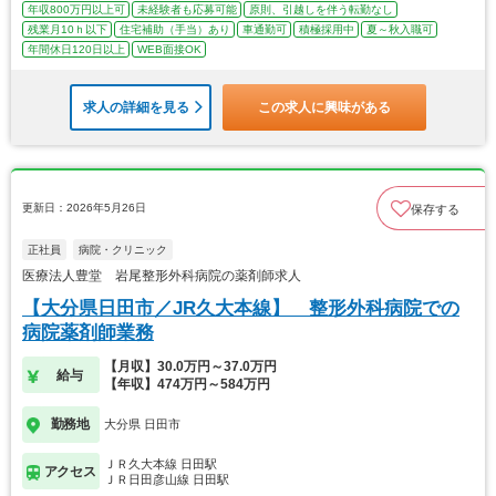
年収800万円以上可
未経験者も応募可能
原則、引越しを伴う転勤なし
残業月10ｈ以下
住宅補助（手当）あり
車通勤可
積極採用中
夏～秋入職可
年間休日120日以上
WEB面接OK
求人の詳細を見る
この求人に興味がある
更新日：2026年5月26日
保存する
正社員
病院・クリニック
医療法人豊堂 岩尾整形外科病院の薬剤師求人
【大分県日田市／JR久大本線】 整形外科病院での
病院薬剤師業務
【月収】30.0万円～37.0万円
給与
【年収】474万円～584万円
勤務地
大分県 日田市
ＪＲ久大本線 日田駅
アクセス
ＪＲ日田彦山線 日田駅