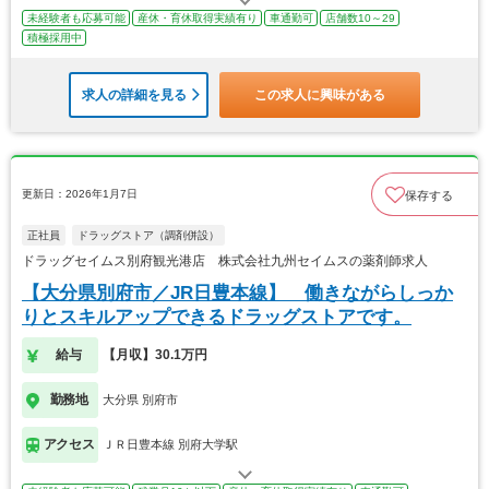
未経験者も応募可能
産休・育休取得実績有り
車通勤可
店舗数10～29
積極採用中
求人の詳細を見る
この求人に興味がある
更新日：2026年1月7日
保存する
正社員
ドラッグストア（調剤併設）
ドラッグセイムス別府観光港店 株式会社九州セイムスの薬剤師求人
【大分県別府市／JR日豊本線】 働きながらしっか
りとスキルアップできるドラッグストアです。
給与
【月収】30.1万円
勤務地
大分県 別府市
アクセス
ＪＲ日豊本線 別府大学駅