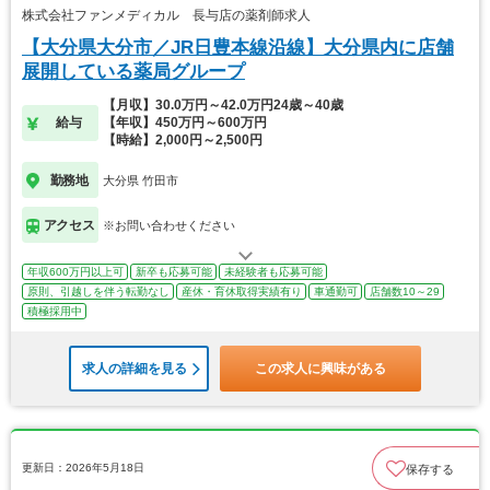
株式会社ファンメディカル 長与店の薬剤師求人
【大分県大分市／JR日豊本線沿線】大分県内に店舗
展開している薬局グループ
【月収】30.0万円～42.0万円24歳～40歳
給与
【年収】450万円～600万円
【時給】2,000円～2,500円
勤務地
大分県 竹田市
アクセス
※お問い合わせください
年収600万円以上可
新卒も応募可能
未経験者も応募可能
原則、引越しを伴う転勤なし
産休・育休取得実績有り
車通勤可
店舗数10～29
積極採用中
求人の詳細を見る
この求人に興味がある
更新日：2026年5月18日
保存する