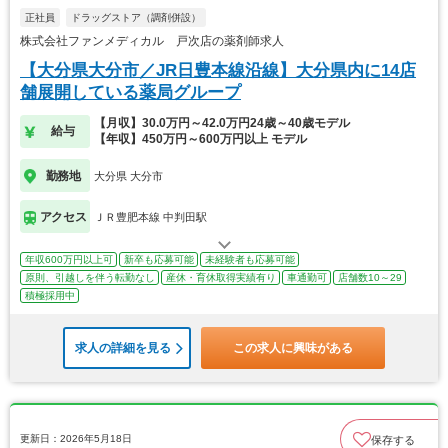
正社員
ドラッグストア（調剤併設）
株式会社ファンメディカル 戸次店の薬剤師求人
【大分県大分市／JR日豊本線沿線】大分県内に14店
舗展開している薬局グループ
【月収】30.0万円～42.0万円24歳～40歳モデル
給与
【年収】450万円～600万円以上 モデル
勤務地
大分県 大分市
アクセス
ＪＲ豊肥本線 中判田駅
年収600万円以上可
新卒も応募可能
未経験者も応募可能
原則、引越しを伴う転勤なし
産休・育休取得実績有り
車通勤可
店舗数10～29
積極採用中
求人の詳細を見る
この求人に興味がある
更新日：2026年5月18日
保存する