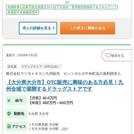
未経験者も応募可能
残業月10ｈ以下
産休・育休取得実績有り
スキルアップ
車通勤可
積極採用中
求人の詳細を見る
この求人に興味がある
更新日：2026年7月3日
保存する
正社員
ドラッグストア（OTCのみ）
株式会社マツモトキヨシ九州販売 セントポルタ中央町店の薬剤師求人
【大分県大分市】OTC販売に興味のある方必見！九
州全域で展開するドラッグストアです
【月収】40.0万円
給与
【年収】480万円～600万円
勤務地
大分県 大分市
ＪＲ日豊本線 大分駅
アクセス
ＪＲ久大本線 大分駅…ほか