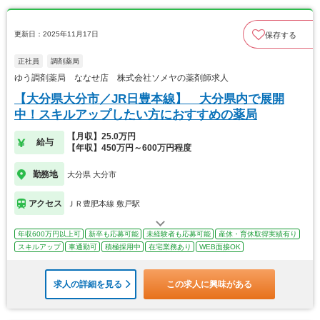
更新日：2025年11月17日
保存する
正社員
調剤薬局
ゆう調剤薬局 ななせ店 株式会社ソメヤの薬剤師求人
【大分県大分市／JR日豊本線】 大分県内で展開
中！スキルアップしたい方におすすめの薬局
【月収】25.0万円
給与
【年収】450万円～600万円程度
勤務地
大分県 大分市
アクセス
ＪＲ豊肥本線 敷戸駅
年収600万円以上可
新卒も応募可能
未経験者も応募可能
産休・育休取得実績有り
スキルアップ
車通勤可
積極採用中
在宅業務あり
WEB面接OK
求人の詳細を見る
この求人に興味がある