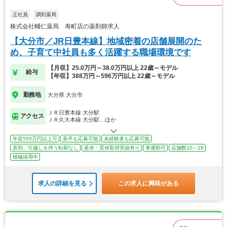
正社員
調剤薬局
株式会社輔仁薬局 寿町店の薬剤師求人
【大分市／JR日豊本線】地域密着の店舗展開のた
め、子育て中社員も多く活躍する職場環境です
【月収】25.0万円～38.0万円以上 22歳～モデル
給与
【年収】388万円～596万円以上 22歳～モデル
勤務地
大分県 大分市
ＪＲ日豊本線 大分駅
アクセス
ＪＲ久大本線 大分駅…ほか
年収550万円以上可
新卒も応募可能
未経験者も応募可能
原則、引越しを伴う転勤なし
産休・育休取得実績有り
車通勤可
店舗数10～29
積極採用中
求人の詳細を見る
この求人に興味がある