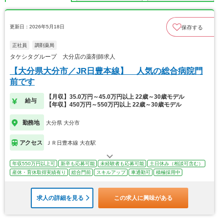
更新日：2026年5月18日
保存する
正社員
調剤薬局
タケシタグループ 大分店の薬剤師求人
【大分県大分市／JR日豊本線】 人気の総合病院門
前です
【月収】35.0万円～45.0万円以上 22歳～30歳モデル
給与
【年収】450万円～550万円以上 22歳～30歳モデル
勤務地
大分県 大分市
アクセス
ＪＲ日豊本線 大在駅
年収550万円以上可
新卒も応募可能
未経験者も応募可能
土日休み（相談可含む）
産休・育休取得実績有り
総合門前
スキルアップ
車通勤可
積極採用中
求人の詳細を見る
この求人に興味がある