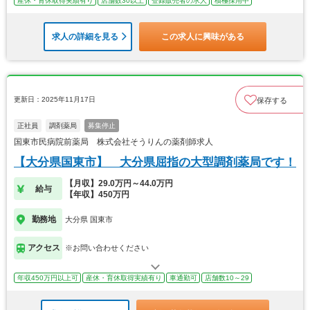
産休・育休取得実績有り
店舗数30以上
登録販売者の求人
積極採用中
求人の詳細を見る
この求人に興味がある
更新日：2025年11月17日
保存する
正社員
調剤薬局
募集停止
国東市民病院前薬局 株式会社そうりんの薬剤師求人
【大分県国東市】 大分県屈指の大型調剤薬局です！
【月収】29.0万円～44.0万円
給与
【年収】450万円
勤務地
大分県 国東市
アクセス
※お問い合わせください
年収450万円以上可
産休・育休取得実績有り
車通勤可
店舗数10～29