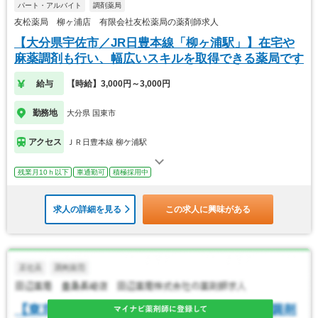
パート・アルバイト
調剤薬局
友松薬局 柳ヶ浦店 有限会社友松薬局の薬剤師求人
【大分県宇佐市／JR日豊本線「柳ヶ浦駅」】在宅や
麻薬調剤も行い、幅広いスキルを取得できる薬局です
給与
【時給】3,000円～3,000円
勤務地
大分県 国東市
アクセス
ＪＲ日豊本線 柳ケ浦駅
残業月10ｈ以下
車通勤可
積極採用中
求人の詳細を見る
この求人に興味がある