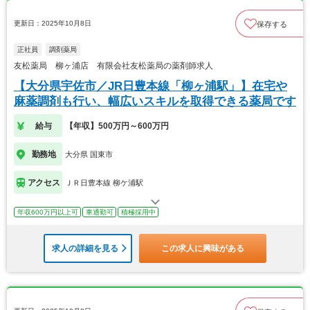
更新日：2025年10月8日
保存する
正社員
調剤薬局
友松薬局 柳ヶ浦店 有限会社友松薬局の薬剤師求人
【大分県宇佐市／JR日豊本線「柳ヶ浦駅」】在宅や
麻薬調剤も行い、幅広いスキルを取得できる薬局です
給与
【年収】500万円～600万円
勤務地
大分県 国東市
アクセス
ＪＲ日豊本線 柳ケ浦駅
年収600万円以上可
車通勤可
積極採用中
求人の詳細を見る
この求人に興味がある