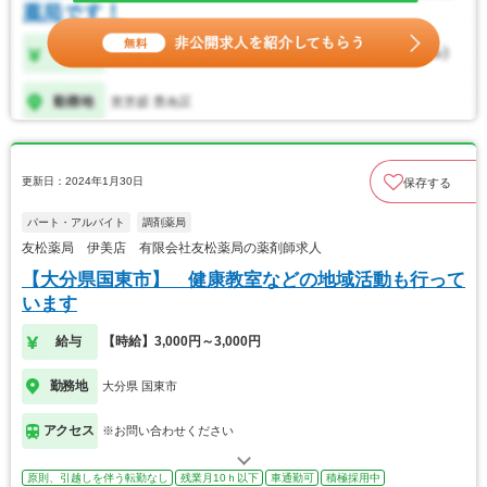
更新日：2024年1月30日
保存する
パート・アルバイト
調剤薬局
友松薬局 伊美店 有限会社友松薬局の薬剤師求人
【大分県国東市】 健康教室などの地域活動も行って
います
給与
【時給】3,000円～3,000円
勤務地
大分県 国東市
アクセス
※お問い合わせください
原則、引越しを伴う転勤なし
残業月10ｈ以下
車通勤可
積極採用中