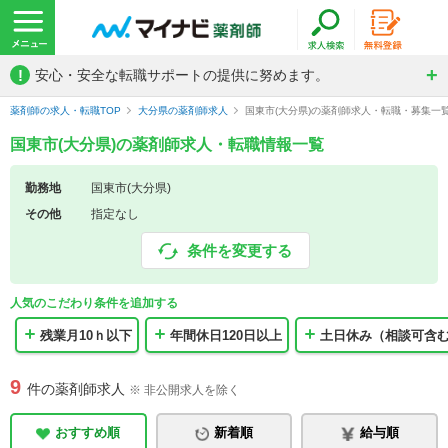
!
安心・安全な転職サポートの提供に努めます。
薬剤師の求人・転職TOP
大分県の薬剤師求人
国東市(大分県)の薬剤師求人・転職・募集一
国東市(大分県)の薬剤師求人・転職情報一覧
勤務地
国東市(大分県)
その他
指定なし
条件を変更する
人気のこだわり条件を追加する
残業月10ｈ以下
年間休日120日以上
土日休み（相談可含
9
件の薬剤師求人
※ 非公開求人を除く
おすすめ順
新着順
給与順