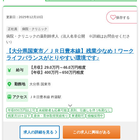
更新日：2025年12月10日
保存する
正社員
病院・クリニック
病院・クリニックの薬剤師求人（法人名非公開 ※詳細はお問合せくださ
い）
【大分県国東市／ＪＲ日豊本線】残業少なめ！ワーク
ライフバランスがとりやすい環境です♪
【月収】29.0万円～46.0万円程度
給与
【年収】400万円～650万円程度
勤務地
大分県 国東市
アクセス
ＪＲ日豊本線 杵築駅
年収650万円以上可
未経験者も応募可能
原則、引越しを伴う転勤なし
残業月10ｈ以下
産休・育休取得実績有り
車通勤可
積極採用中
求人の詳細を見る
この求人に興味がある