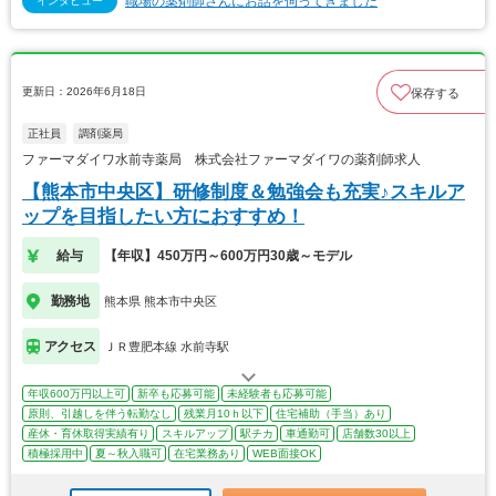
職場の薬剤師さんにお話を伺ってきました
インタビュー
更新日：2026年6月18日
保存する
正社員
調剤薬局
ファーマダイワ水前寺薬局 株式会社ファーマダイワの薬剤師求人
【熊本市中央区】研修制度＆勉強会も充実♪スキルア
ップを目指したい方におすすめ！
給与
【年収】450万円～600万円30歳～モデル
勤務地
熊本県 熊本市中央区
アクセス
ＪＲ豊肥本線 水前寺駅
年収600万円以上可
新卒も応募可能
未経験者も応募可能
原則、引越しを伴う転勤なし
残業月10ｈ以下
住宅補助（手当）あり
産休・育休取得実績有り
スキルアップ
駅チカ
車通勤可
店舗数30以上
積極採用中
夏～秋入職可
在宅業務あり
WEB面接OK