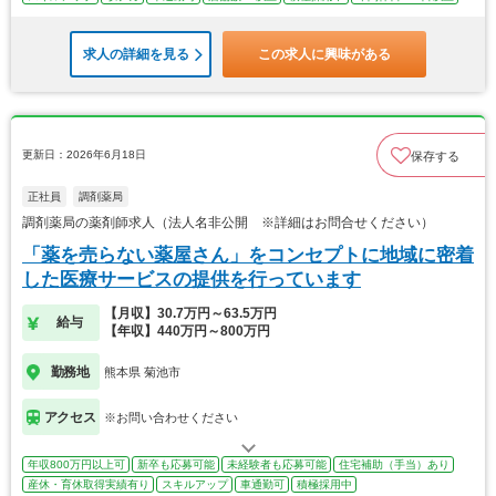
求人の詳細を見る
この求人に興味がある
更新日：2026年6月18日
保存する
正社員
調剤薬局
調剤薬局の薬剤師求人（法人名非公開 ※詳細はお問合せください）
「薬を売らない薬屋さん」をコンセプトに地域に密着
した医療サービスの提供を行っています
【月収】30.7万円～63.5万円
給与
【年収】440万円～800万円
勤務地
熊本県 菊池市
アクセス
※お問い合わせください
年収800万円以上可
新卒も応募可能
未経験者も応募可能
住宅補助（手当）あり
産休・育休取得実績有り
スキルアップ
車通勤可
積極採用中