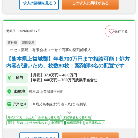
求人の詳細を見る
この求人に興味がある
更新日：2026年3月17日
保存する
正社員
調剤薬局
コーセイ薬局 有限会社コーセイ商事の薬剤師求人
【熊本県上益城郡】年収700万円まで相談可能！処方
内容が濃いため、枚数80枚：薬剤師8名の配置です
【月収】37.0万円～48.0万円
給与
【年収】440万円～700万円残業手当含む
勤務地
熊本県 上益城郡甲佐町
アクセス
ＪＲ鹿児島本線(門司港－八代) 松橋駅
年収700万円以上可
新卒も応募可能
未経験者も応募可能
原則、引越しを伴う転勤なし
車通勤可
積極採用中
在宅業務あり