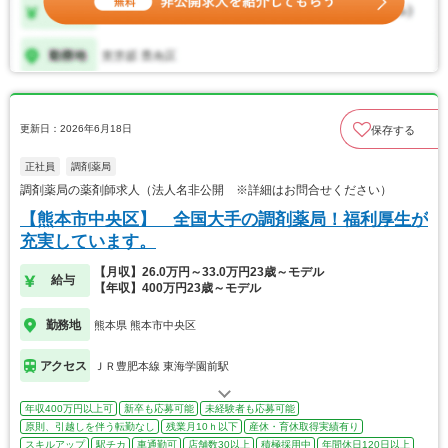
更新日：2026年6月18日
保存する
正社員
調剤薬局
調剤薬局の薬剤師求人（法人名非公開 ※詳細はお問合せください）
【熊本市中央区】 全国大手の調剤薬局！福利厚生が
充実しています。
【月収】26.0万円～33.0万円23歳～モデル
給与
【年収】400万円23歳～モデル
勤務地
熊本県 熊本市中央区
アクセス
ＪＲ豊肥本線 東海学園前駅
年収400万円以上可
新卒も応募可能
未経験者も応募可能
原則、引越しを伴う転勤なし
残業月10ｈ以下
産休・育休取得実績有り
スキルアップ
駅チカ
車通勤可
店舗数30以上
積極採用中
年間休日120日以上