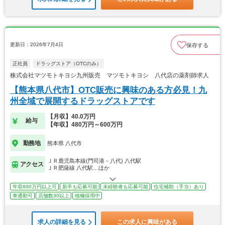
更新日：2026年7月4日
保存する
正社員
ドラッグストア（OTCのみ）
株式会社マツモトキヨシ九州販売 マツモトキヨシ 八代店の薬剤師求人
【熊本県八代市】OTC販売に興味のある方必見！九
州全域で展開するドラッグストアです
【月収】40.0万円
給与
【年収】480万円～600万円
勤務地
熊本県 八代市
ＪＲ鹿児島本線(門司港－八代) 八代駅
アクセス
ＪＲ肥薩線 八代駅…ほか
年収600万円以上可
新卒も応募可能
未経験者も応募可能
住宅補助（手当）あり
車通勤可
店舗数30以上
積極採用中
求人の詳細を見る
この求人に興味がある