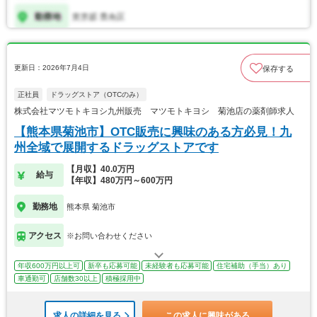
更新日：2026年7月4日
保存する
正社員
ドラッグストア（OTCのみ）
株式会社マツモトキヨシ九州販売 マツモトキヨシ 菊池店の薬剤師求人
【熊本県菊池市】OTC販売に興味のある方必見！九
州全域で展開するドラッグストアです
【月収】40.0万円
給与
【年収】480万円～600万円
勤務地
熊本県 菊池市
アクセス
※お問い合わせください
年収600万円以上可
新卒も応募可能
未経験者も応募可能
住宅補助（手当）あり
車通勤可
店舗数30以上
積極採用中
求人の詳細を見る
この求人に興味がある