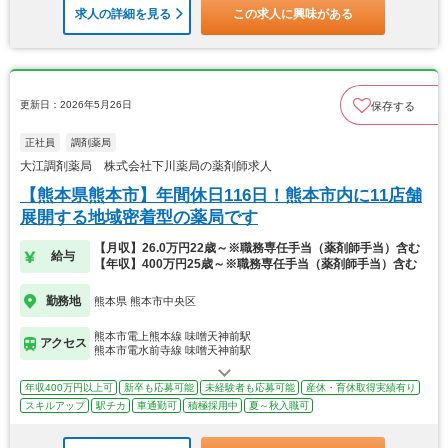
求人の詳細を見る
この求人に興味がある
更新日：2026年5月26日
保存する
正社員
調剤薬局
大江調剤薬局 株式会社下川薬局の薬剤師求人
【熊本県熊本市】年間休日116日！熊本市内に11店舗
展開する地域密着型の薬局です
【月収】26.0万円22歳～※職務専任手当（薬剤師手当）含む
給与
【年収】400万円25歳～※職務専任手当（薬剤師手当）含む
勤務地
熊本県 熊本市中央区
熊本市電上熊本線 味噌天神前駅
アクセス
熊本市電水前寺線 味噌天神前駅
年収400万円以上可
新卒も応募可能
未経験者も応募可能
産休・育休取得実績有り
スキルアップ
駅チカ
車通勤可
積極採用中
夏～秋入職可