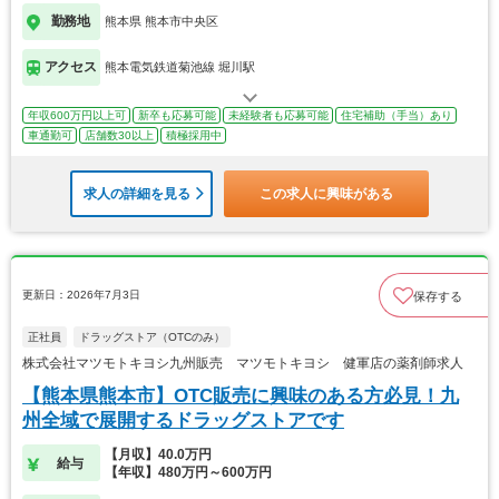
勤務地
熊本県 熊本市中央区
アクセス
熊本電気鉄道菊池線 堀川駅
年収600万円以上可
新卒も応募可能
未経験者も応募可能
住宅補助（手当）あり
車通勤可
店舗数30以上
積極採用中
求人の詳細を見る
この求人に興味がある
更新日：2026年7月3日
保存する
正社員
ドラッグストア（OTCのみ）
株式会社マツモトキヨシ九州販売 マツモトキヨシ 健軍店の薬剤師求人
【熊本県熊本市】OTC販売に興味のある方必見！九
州全域で展開するドラッグストアです
【月収】40.0万円
給与
【年収】480万円～600万円