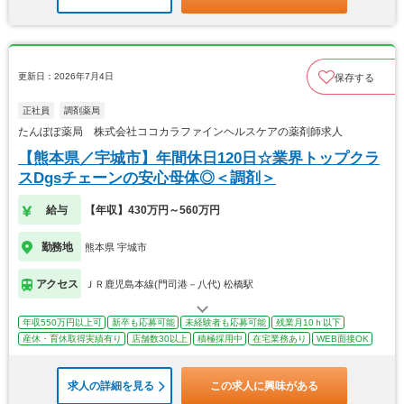
更新日：2026年7月4日
保存する
正社員
調剤薬局
たんぽぽ薬局 株式会社ココカラファインヘルスケアの薬剤師求人
【熊本県／宇城市】年間休日120日☆業界トップクラ
スDgsチェーンの安心母体◎＜調剤＞
給与
【年収】430万円～560万円
勤務地
熊本県 宇城市
アクセス
ＪＲ鹿児島本線(門司港－八代) 松橋駅
年収550万円以上可
新卒も応募可能
未経験者も応募可能
残業月10ｈ以下
産休・育休取得実績有り
店舗数30以上
積極採用中
在宅業務あり
WEB面接OK
求人の詳細を見る
この求人に興味がある