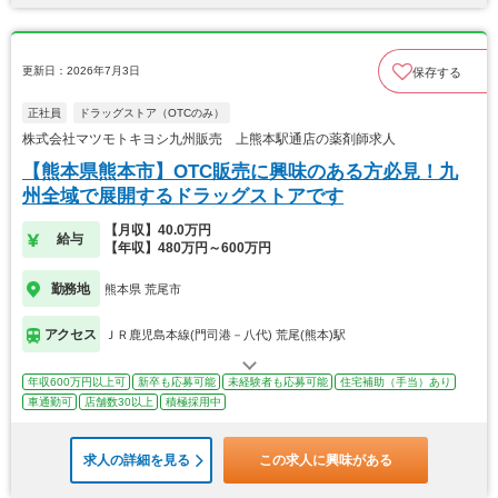
更新日：2026年7月3日
保存する
正社員
ドラッグストア（OTCのみ）
株式会社マツモトキヨシ九州販売 上熊本駅通店の薬剤師求人
【熊本県熊本市】OTC販売に興味のある方必見！九
州全域で展開するドラッグストアです
【月収】40.0万円
給与
【年収】480万円～600万円
勤務地
熊本県 荒尾市
アクセス
ＪＲ鹿児島本線(門司港－八代) 荒尾(熊本)駅
年収600万円以上可
新卒も応募可能
未経験者も応募可能
住宅補助（手当）あり
車通勤可
店舗数30以上
積極採用中
求人の詳細を見る
この求人に興味がある