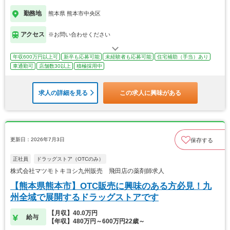
勤務地
熊本県 熊本市中央区
アクセス
※お問い合わせください
年収600万円以上可
新卒も応募可能
未経験者も応募可能
住宅補助（手当）あり
車通勤可
店舗数30以上
積極採用中
求人の詳細を見る
この求人に興味がある
更新日：2026年7月3日
保存する
正社員
ドラッグストア（OTCのみ）
株式会社マツモトキヨシ九州販売 飛田店の薬剤師求人
【熊本県熊本市】OTC販売に興味のある方必見！九
州全域で展開するドラッグストアです
【月収】40.0万円
給与
【年収】480万円～600万円22歳～