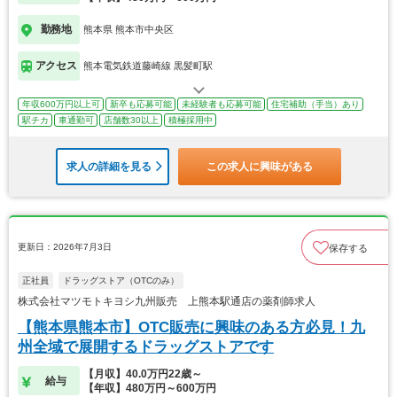
勤務地
熊本県 熊本市中央区
アクセス
熊本電気鉄道藤崎線 黒髪町駅
年収600万円以上可
新卒も応募可能
未経験者も応募可能
住宅補助（手当）あり
駅チカ
車通勤可
店舗数30以上
積極採用中
求人の詳細を見る
この求人に興味がある
更新日：2026年7月3日
保存する
正社員
ドラッグストア（OTCのみ）
株式会社マツモトキヨシ九州販売 上熊本駅通店の薬剤師求人
【熊本県熊本市】OTC販売に興味のある方必見！九
州全域で展開するドラッグストアです
【月収】40.0万円22歳～
給与
【年収】480万円～600万円