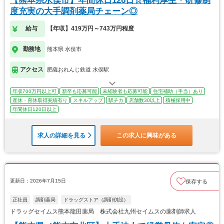
【熊本県水俣市】年間休日126日☆福利厚生・研修制
度充実の大手調剤薬局チェーン◎
給与
【年収】419万円～743万円程度
勤務地
熊本県 水俣市
アクセス
肥薩おれんじ鉄道 水俣駅
年収700万円以上可
新卒も応募可能
未経験者も応募可能
住宅補助（手当）あり
産休・育休取得実績有り
スキルアップ
駅チカ
店舗数30以上
積極採用中
年間休日120日以上
求人の詳細を見る
この求人に興味がある
更新日：2026年7月15日
保存する
正社員
調剤薬局
ドラッグストア（調剤併設）
ドラッグセイムス熊本龍田薬局 株式会社九州セイムスの薬剤師求人