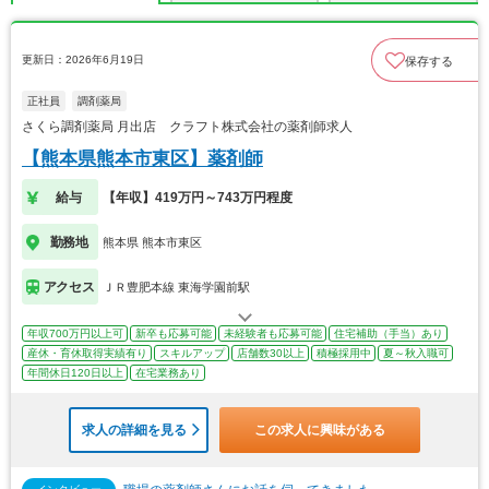
更新日：2026年6月19日
保存する
正社員
調剤薬局
さくら調剤薬局 月出店 クラフト株式会社の薬剤師求人
【熊本県熊本市東区】薬剤師
給与
【年収】419万円～743万円程度
勤務地
熊本県 熊本市東区
アクセス
ＪＲ豊肥本線 東海学園前駅
年収700万円以上可
新卒も応募可能
未経験者も応募可能
住宅補助（手当）あり
産休・育休取得実績有り
スキルアップ
店舗数30以上
積極採用中
夏～秋入職可
年間休日120日以上
在宅業務あり
求人の詳細を見る
この求人に興味がある