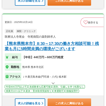
求人の詳細を見る
この求人に興味がある
更新日：2025年10月14日
保存する
正社員
病院・クリニック
医療法人寺尾会 寺尾病院の薬剤師求人
【熊本県熊本市】8:30～17:30の働き方相談可能！残
業も月に5時間未満の環境がございます
給与
【年収】440万円～600万円程度
勤務地
熊本県 熊本市北区
アクセス
ＪＲ鹿児島本線(門司港－八代) 植木駅
年収600万円以上可
未経験者も応募可能
原則、引越しを伴う転勤なし
残業月10ｈ以下
産休・育休取得実績有り
車通勤可
積極採用中
求人の詳細を見る
この求人に興味がある