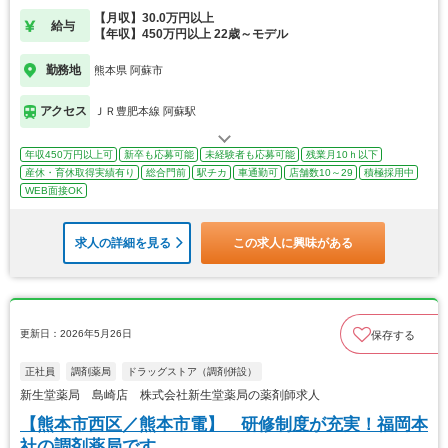
【月収】30.0万円以上
給与
【年収】450万円以上 22歳～モデル
勤務地
熊本県 阿蘇市
アクセス
ＪＲ豊肥本線 阿蘇駅
年収450万円以上可
新卒も応募可能
未経験者も応募可能
残業月10ｈ以下
産休・育休取得実績有り
総合門前
駅チカ
車通勤可
店舗数10～29
積極採用中
WEB面接OK
求人の詳細を見る
この求人に興味がある
更新日：2026年5月26日
保存する
正社員
調剤薬局
ドラッグストア（調剤併設）
新生堂薬局 島崎店 株式会社新生堂薬局の薬剤師求人
【熊本市西区／熊本市電】 研修制度が充実！福岡本
社の調剤薬局です