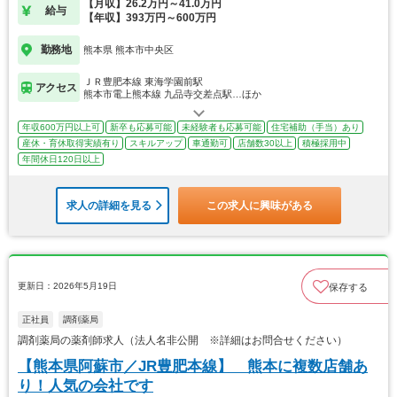
【月収】26.2万円～41.0万円
給与
【年収】393万円～600万円
勤務地
熊本県 熊本市中央区
ＪＲ豊肥本線 東海学園前駅
アクセス
熊本市電上熊本線 九品寺交差点駅…ほか
年収600万円以上可
新卒も応募可能
未経験者も応募可能
住宅補助（手当）あり
産休・育休取得実績有り
スキルアップ
車通勤可
店舗数30以上
積極採用中
年間休日120日以上
求人の詳細を見る
この求人に興味がある
更新日：2026年5月19日
保存する
正社員
調剤薬局
調剤薬局の薬剤師求人（法人名非公開 ※詳細はお問合せください）
【熊本県阿蘇市／JR豊肥本線】 熊本に複数店舗あ
り！人気の会社です