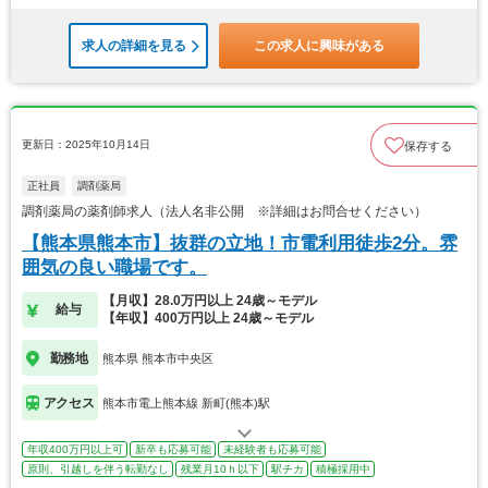
求人の詳細を見る
この求人に興味がある
更新日：2025年10月14日
保存する
正社員
調剤薬局
調剤薬局の薬剤師求人（法人名非公開 ※詳細はお問合せください）
【熊本県熊本市】抜群の立地！市電利用徒歩2分。雰
囲気の良い職場です。
【月収】28.0万円以上 24歳～モデル
給与
【年収】400万円以上 24歳～モデル
勤務地
熊本県 熊本市中央区
アクセス
熊本市電上熊本線 新町(熊本)駅
年収400万円以上可
新卒も応募可能
未経験者も応募可能
原則、引越しを伴う転勤なし
残業月10ｈ以下
駅チカ
積極採用中