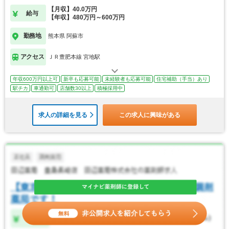
【月収】40.0万円
給与
【年収】480万円～600万円
勤務地
熊本県 阿蘇市
アクセス
ＪＲ豊肥本線 宮地駅
年収600万円以上可
新卒も応募可能
未経験者も応募可能
住宅補助（手当）あり
駅チカ
車通勤可
店舗数30以上
積極採用中
求人の詳細を見る
この求人に興味がある