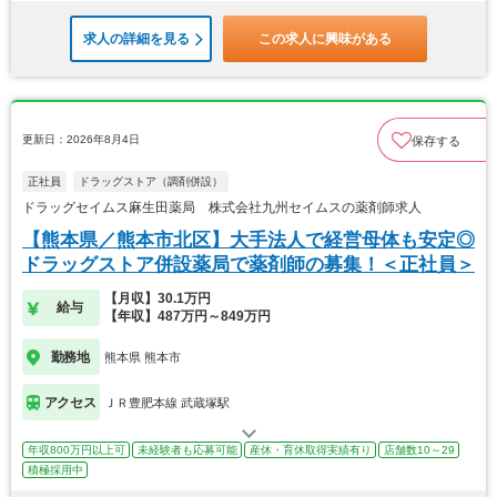
求人の詳細を見る
この求人に興味がある
更新日：2026年8月4日
保存する
正社員
ドラッグストア（調剤併設）
ドラッグセイムス麻生田薬局 株式会社九州セイムスの薬剤師求人
【熊本県／熊本市北区】大手法人で経営母体も安定◎
ドラッグストア併設薬局で薬剤師の募集！＜正社員＞
【月収】30.1万円
給与
【年収】487万円～849万円
勤務地
熊本県 熊本市
アクセス
ＪＲ豊肥本線 武蔵塚駅
年収800万円以上可
未経験者も応募可能
産休・育休取得実績有り
店舗数10～29
積極採用中