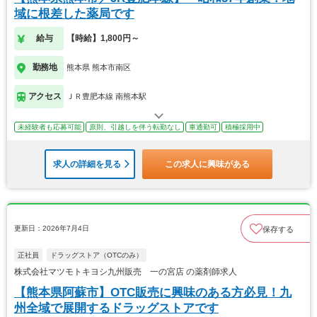
域に根差した薬局です
給与
【時給】1,800円～
勤務地
熊本県 熊本市南区
アクセス
ＪＲ豊肥本線 南熊本駅
未経験者も応募可能
原則、引越しを伴う転勤なし
車通勤可
積極採用中
求人の詳細を見る
この求人に興味がある
更新日：2026年7月4日
保存する
正社員
ドラッグストア（OTCのみ）
株式会社マツモトキヨシ九州販売 一の宮店 の薬剤師求人
【熊本県阿蘇市】OTC販売に興味のある方必見！九
州全域で展開するドラッグストアです