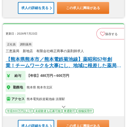
求人の詳細を見る
この求人に興味がある
更新日：2026年7月23日
保存する
正社員
調剤薬局
三恵薬局 新地店 有限会社峰正商事の薬剤師求人
【熊本県熊本市／熊本電鉄菊池線】薬昭和57年創
業！チームワークを大事にし、地域に根差した薬局で
す。
給与
【年収】480万円～600万円
勤務地
熊本県 熊本市北区
アクセス
熊本電気鉄道菊池線 須屋駅
年収600万円以上可
未経験者も応募可能
車通勤可
積極採用中
求人の詳細を見る
この求人に興味がある