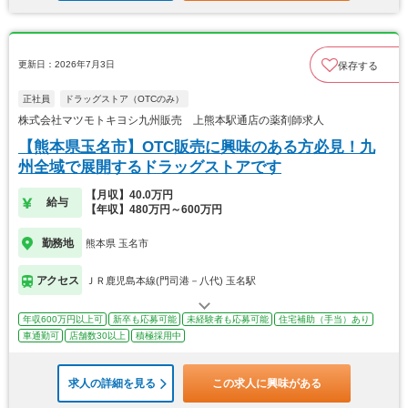
更新日：2026年7月3日
保存する
正社員
ドラッグストア（OTCのみ）
株式会社マツモトキヨシ九州販売 上熊本駅通店の薬剤師求人
【熊本県玉名市】OTC販売に興味のある方必見！九
州全域で展開するドラッグストアです
【月収】40.0万円
給与
【年収】480万円～600万円
勤務地
熊本県 玉名市
アクセス
ＪＲ鹿児島本線(門司港－八代) 玉名駅
年収600万円以上可
新卒も応募可能
未経験者も応募可能
住宅補助（手当）あり
車通勤可
店舗数30以上
積極採用中
求人の詳細を見る
この求人に興味がある