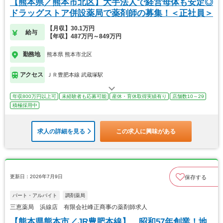
【熊本県／熊本市北区】大手法人で経営母体も安定◎
ドラッグストア併設薬局で薬剤師の募集！＜正社員＞
【月収】30.1万円
給与
【年収】487万円～849万円
勤務地
熊本県 熊本市北区
アクセス
ＪＲ豊肥本線 武蔵塚駅
年収800万円以上可
未経験者も応募可能
産休・育休取得実績有り
店舗数10～29
積極採用中
求人の詳細を見る
この求人に興味がある
更新日：2026年7月9日
保存する
パート・アルバイト
調剤薬局
三恵薬局 浜線店 有限会社峰正商事の薬剤師求人
【熊本県熊本市／JR豊肥本線】 昭和57年創業！地