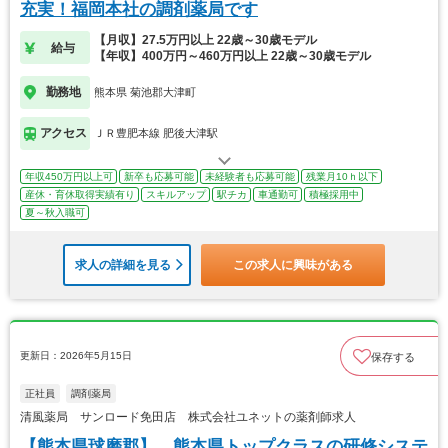
充実！福岡本社の調剤薬局です
【月収】27.5万円以上 22歳～30歳モデル
給与
【年収】400万円～460万円以上 22歳～30歳モデル
勤務地
熊本県 菊池郡大津町
アクセス
ＪＲ豊肥本線 肥後大津駅
年収450万円以上可
新卒も応募可能
未経験者も応募可能
残業月10ｈ以下
産休・育休取得実績有り
スキルアップ
駅チカ
車通勤可
積極採用中
夏～秋入職可
求人の詳細を見る
この求人に興味がある
更新日：2026年5月15日
保存する
正社員
調剤薬局
清風薬局 サンロード免田店 株式会社ユネットの薬剤師求人
【熊本県球磨郡】 熊本県トップクラスの研修システ