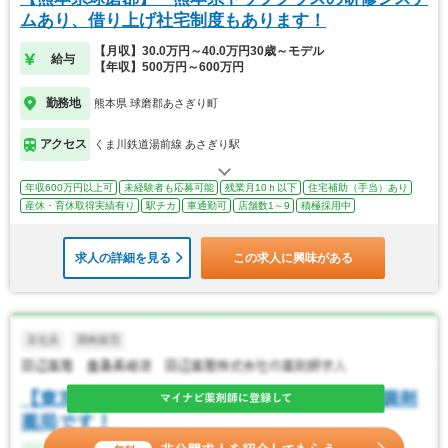
ムあり、借り上げ社宅制度もあります！
【月収】30.0万円～40.0万円30歳～モデル
給与
【年収】500万円～600万円
勤務地
熊本県 球磨郡あさぎり町
アクセス
くま川鉄道湯前線 あさぎり駅
年収600万円以上可
未経験者も応募可能
残業月10ｈ以下
住宅補助（手当）あり
産休・育休取得実績有り
駅チカ
車通勤可
店舗数1～9
積極採用中
求人の詳細を見る
この求人に興味がある