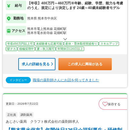
【年収】400万円～460万円※年齢、経験、学歴、能力を考慮
給与
のうえ、規定により決定します 24歳～40歳未経験者モデル
勤務地
熊本県 熊本市中央区
熊本市電上熊本線 花畑町駅
アクセス
熊本市電水前寺線 花畑町駅
年収450万円以上可
未経験者も応募可能
産休・育休取得実績有り
スキルアップ
駅チカ
積極採用中
夏～秋入職可
年間休日120日以上
求人の詳細を見る
この求人に興味がある
職場の薬剤師さんにお話を伺ってきました
インタビュー
更新日：2026年7月22日
保存する
正社員
調剤薬局
あじさい薬局 クラフト株式会社の薬剤師求人