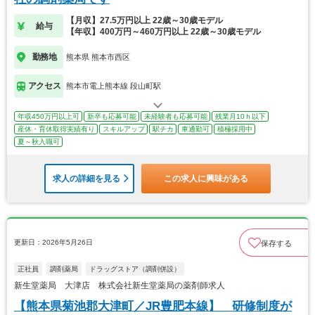
【月収】27.5万円以上 22歳～30歳モデル
給与
【年収】400万円～460万円以上 22歳～30歳モデル
勤務地
熊本県 熊本市西区
アクセス
熊本市電上熊本線 段山町駅
年収450万円以上可
新卒も応募可能
未経験者も応募可能
残業月10ｈ以下
産休・育休取得実績有り
スキルアップ
駅チカ
車通勤可
積極採用中
夏～秋入職可
求人の詳細を見る
この求人に興味がある
更新日：2026年5月26日
保存する
正社員
調剤薬局
ドラッグストア（調剤併設）
新生堂薬局 大津店 株式会社新生堂薬局の薬剤師求人
【熊本県菊池郡大津町／JR豊肥本線】 研修制度が