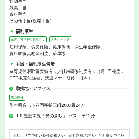
通勤手当
残業手当
資格手当
その他手当(役職手当)
福利厚生
産休・育休取得実績有り
スキルアップ
雇用保険、労災保険、健康保険、厚生年金保険
資格取得奨励金制度、駐車場
手当・福利厚生備考
※育児休暇取得実績有り／社内研修制度有り（月1回程度：
OTC販売勉強会、接遇マナー研修、ほか）
勤務地・アクセス
車通勤可
熊本県合志市豊岡字拾三町2000番2477
ＪＲ豊肥本線「光の森駅」 バス・車12分
同じエリアで似た条件の求人や、同じ路線の求人なども喜んでご紹