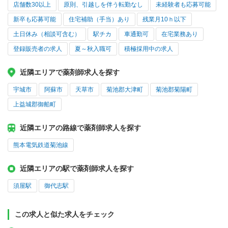
店舗数30以上
原則、引越しを伴う転勤なし
未経験者も応募可能
新卒も応募可能
住宅補助（手当）あり
残業月10ｈ以下
土日休み（相談可含む）
駅チカ
車通勤可
在宅業務あり
登録販売者の求人
夏～秋入職可
積極採用中の求人
近隣エリアで薬剤師求人を探す
宇城市
阿蘇市
天草市
菊池郡大津町
菊池郡菊陽町
上益城郡御船町
近隣エリアの路線で薬剤師求人を探す
熊本電気鉄道菊池線
近隣エリアの駅で薬剤師求人を探す
須屋駅
御代志駅
この求人と似た求人をチェック