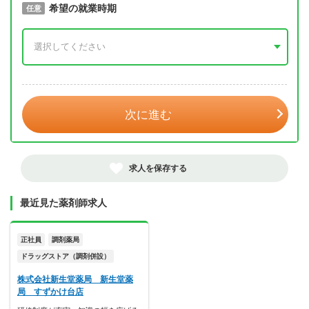
取得予定年
希望の就業時期
必須
任意
年 3月
次に進む
求人を保存する
最近見た薬剤師求人
正社員
調剤薬局
ドラッグストア（調剤併設）
株式会社新生堂薬局 新生堂薬
局 すずかけ台店