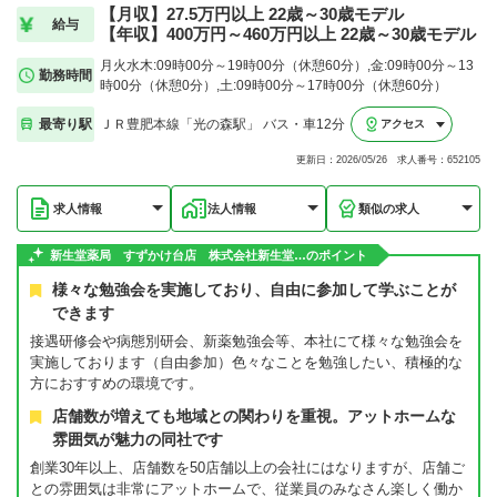
【月収】27.5万円以上 22歳～30歳モデル
給与
【年収】400万円～460万円以上 22歳～30歳モデル
月火水木:09時00分～19時00分（休憩60分）,金:09時00分～13
勤務時間
時00分（休憩0分）,土:09時00分～17時00分（休憩60分）
最寄り駅
ＪＲ豊肥本線「光の森駅」 バス・車12分
アクセス
更新日：2026/05/26 求人番号：652105
求人情報
法人情報
類似の求人
新生堂薬局 すずかけ台店 株式会社新生堂…のポイント
様々な勉強会を実施しており、自由に参加して学ぶことが
できます
接遇研修会や病態別研会、新薬勉強会等、本社にて様々な勉強会を
実施しております（自由参加）色々なことを勉強したい、積極的な
方におすすめの環境です。
店舗数が増えても地域との関わりを重視。アットホームな
雰囲気が魅力の同社です
創業30年以上、店舗数を50店舗以上の会社にはなりますが、店舗ご
との雰囲気は非常にアットホームで、従業員のみなさん楽しく働か