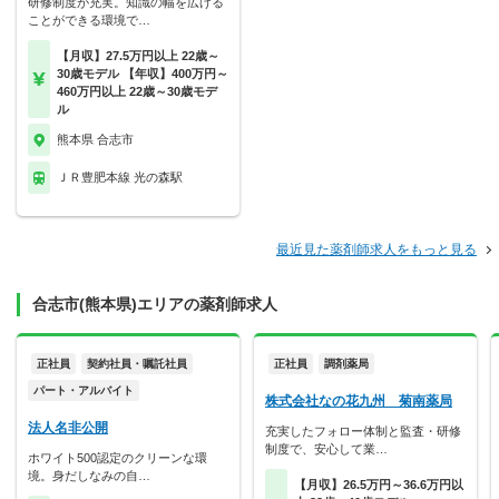
研修制度が充実。知識の幅を広げる
ことができる環境で…
【月収】27.5万円以上 22歳～
30歳モデル 【年収】400万円～
460万円以上 22歳～30歳モデ
ル
熊本県 合志市
ＪＲ豊肥本線 光の森駅
最近見た薬剤師求人をもっと見る
合志市(熊本県)エリアの薬剤師求人
正社員
契約社員・嘱託社員
正社員
調剤薬局
パート・アルバイト
株式会社なの花九州 菊南薬局
法人名非公開
充実したフォロー体制と監査・研修
制度で、安心して業…
ホワイト500認定のクリーンな環
境。身だしなみの自…
【月収】26.5万円～36.6万円以