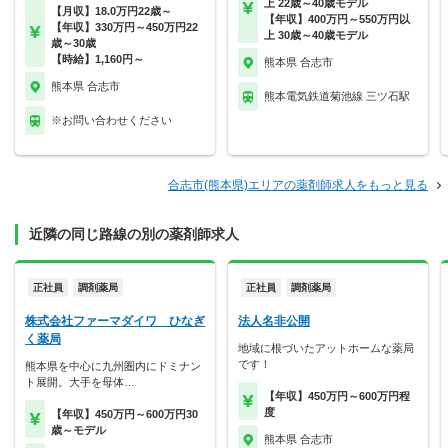
上 22歳～40歳モデル
【月収】18.0万円22歳～
【年収】400万円～550万円以
【年収】330万円～450万円22
上 30歳～40歳モデル
歳～30歳
【時給】1,160円～
熊本県 合志市
熊本県 合志市
熊本電気鉄道菊池線 三ツ石駅
※お問い合わせください
合志市(熊本県)エリアの薬剤師求人をもっと見る
近隣の同じ路線の別の薬剤師求人
正社員
調剤薬局
正社員
調剤薬局
株式会社ファーマダイワ ひなぎ
法人名非公開
く薬局
地域に根づいたアットホームな薬局
です！
熊本県を中心に九州圏内にドミナン
ト展開。大手を母体…
【年収】450万円～600万円程
度
【年収】450万円～600万円30
歳～モデル
熊本県 合志市