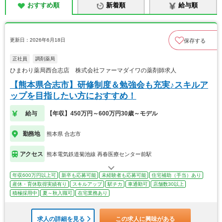
おすすめ順
新着順
給与順
更新日：2026年6月18日
保存する
正社員
調剤薬局
ひまわり薬局西合志店 株式会社ファーマダイワの薬剤師求人
【熊本県合志市】研修制度＆勉強会も充実♪スキルア
ップを目指したい方におすすめ！
給与
【年収】450万円～600万円30歳～モデル
勤務地
熊本県 合志市
アクセス
熊本電気鉄道菊池線 再春医療センター前駅
年収600万円以上可
新卒も応募可能
未経験者も応募可能
住宅補助（手当）あり
産休・育休取得実績有り
スキルアップ
駅チカ
車通勤可
店舗数30以上
積極採用中
夏～秋入職可
在宅業務あり
求人の詳細を見る
この求人に興味がある