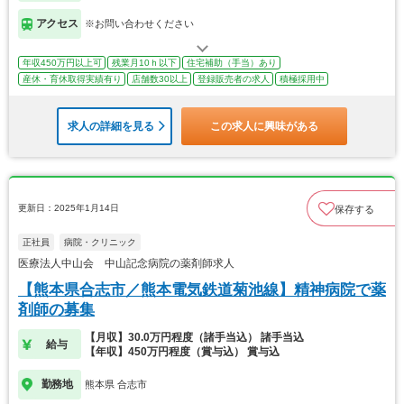
アクセス
※お問い合わせください
年収450万円以上可
残業月10ｈ以下
住宅補助（手当）あり
産休・育休取得実績有り
店舗数30以上
登録販売者の求人
積極採用中
求人の詳細を見る
この求人に興味がある
更新日：2025年1月14日
保存する
正社員
病院・クリニック
医療法人中山会 中山記念病院の薬剤師求人
【熊本県合志市／熊本電気鉄道菊池線】精神病院で薬
剤師の募集
【月収】30.0万円程度（諸手当込） 諸手当込
給与
【年収】450万円程度（賞与込） 賞与込
勤務地
熊本県 合志市