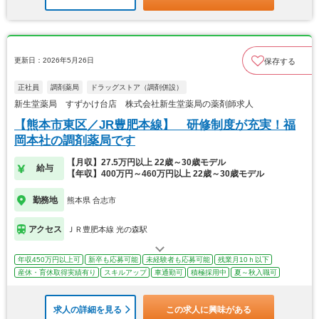
更新日：2026年5月26日
保存する
正社員
調剤薬局
ドラッグストア（調剤併設）
新生堂薬局 すずかけ台店 株式会社新生堂薬局の薬剤師求人
【熊本市東区／JR豊肥本線】 研修制度が充実！福
岡本社の調剤薬局です
【月収】27.5万円以上 22歳～30歳モデル
給与
【年収】400万円～460万円以上 22歳～30歳モデル
勤務地
熊本県 合志市
アクセス
ＪＲ豊肥本線 光の森駅
年収450万円以上可
新卒も応募可能
未経験者も応募可能
残業月10ｈ以下
産休・育休取得実績有り
スキルアップ
車通勤可
積極採用中
夏～秋入職可
求人の詳細を見る
この求人に興味がある