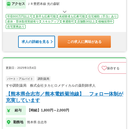
アクセス
ＪＲ豊肥本線 光の森駅
年収600万円以上可
新卒も応募可能
未経験者も応募可能
住宅補助（手当）あり
産休・育休取得実績有り
スキルアップ
車通勤可
店舗数30以上
積極採用中
在宅業務あり
求人の詳細を見る
この求人に興味がある
更新日：2025年3月4日
保存する
パート・アルバイト
調剤薬局
すや調剤薬局 株式会社タカヒロメディカルの薬剤師求人
【熊本県合志市／熊本電鉄菊池線】 フォロー体制が
充実しています
給与
【時給】1,800円～2,000円
勤務地
熊本県 合志市