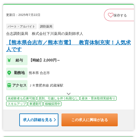
更新日：2025年7月22日
保存する
パート・アルバイト
調剤薬局
合志調剤薬局 株式会社下川薬局の薬剤師求人
【熊本県合志市／熊本市電】 教育体制充実！人気求
人です
給与
【時給】2,000円～
勤務地
熊本県 合志市
アクセス
ＪＲ豊肥本線 武蔵塚駅
未経験者も応募可能
原則、引越しを伴う転勤なし
産休・育休取得実績有り
スキルアップ
車通勤可
積極採用中
求人の詳細を見る
この求人に興味がある