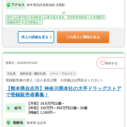
アクセス
熊本電気鉄道菊池線 須屋駅
新卒も応募可能
未経験者も応募可能
産休・育休取得実績有り
車通勤可
積極採用中
在宅業務あり
求人の詳細を見る
この求人に興味がある
更新日：2026年6月18日
保存する
正社員
契約社員・嘱託社員
パート・アルバイト
登録販売者の求人（法人名非公開 ※詳細はお問合せください）
【熊本県合志市】神奈川県本社の大手ドラッグストア
で登録販売者募集！
【月収】18.0万円22歳～
給与
【年収】330万円～450万円22歳～30歳
【時給】1,160円～
勤務地
熊本県 合志市