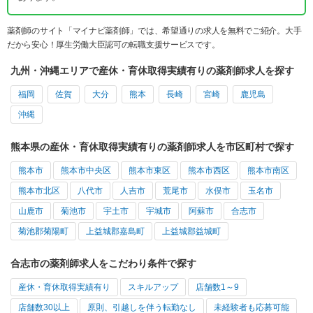
薬剤師のサイト「マイナビ薬剤師」では、希望通りの求人を無料でご紹介。大手
だから安心！厚生労働大臣認可の転職支援サービスです。
九州・沖縄エリアで産休・育休取得実績有りの薬剤師求人を探す
福岡
佐賀
大分
熊本
長崎
宮崎
鹿児島
沖縄
熊本県の産休・育休取得実績有りの薬剤師求人を市区町村で探す
熊本市
熊本市中央区
熊本市東区
熊本市西区
熊本市南区
熊本市北区
八代市
人吉市
荒尾市
水俣市
玉名市
山鹿市
菊池市
宇土市
宇城市
阿蘇市
合志市
菊池郡菊陽町
上益城郡嘉島町
上益城郡益城町
合志市の薬剤師求人をこだわり条件で探す
産休・育休取得実績有り
スキルアップ
店舗数1～9
店舗数30以上
原則、引越しを伴う転勤なし
未経験者も応募可能