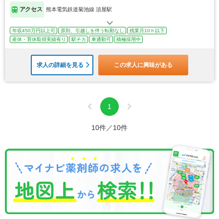
アクセス
熊本電気鉄道菊池線 須屋駅
年収450万円以上可
原則、引越しを伴う転勤なし
残業月10ｈ以下
産休・育休取得実績有り
駅チカ
車通勤可
積極採用中
求人の詳細を見る
この求人に興味がある
1
10件／10件