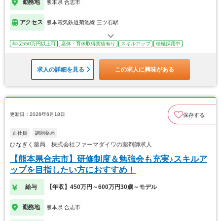
勤務地
熊本県 合志市
アクセス
熊本電気鉄道菊池線 三ツ石駅
年収550万円以上可
産休・育休取得実績有り
スキルアップ
積極採用中
求人の詳細を見る
この求人に興味がある
更新日：2026年6月18日
保存する
正社員
調剤薬局
ひなぎく薬局 株式会社ファーマダイワの薬剤師求人
【熊本県合志市】研修制度＆勉強会も充実♪スキルア
ップを目指したい方におすすめ！
給与
【年収】450万円～600万円30歳～モデル
勤務地
熊本県 合志市