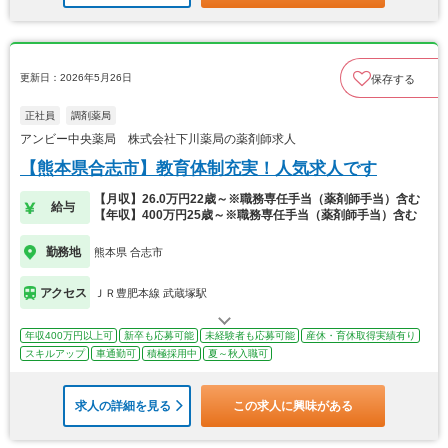
更新日：2026年5月26日
保存する
正社員
調剤薬局
アンビー中央薬局 株式会社下川薬局の薬剤師求人
【熊本県合志市】教育体制充実！人気求人です
【月収】26.0万円22歳～※職務専任手当（薬剤師手当）含む
給与
【年収】400万円25歳～※職務専任手当（薬剤師手当）含む
勤務地
熊本県 合志市
アクセス
ＪＲ豊肥本線 武蔵塚駅
年収400万円以上可
新卒も応募可能
未経験者も応募可能
産休・育休取得実績有り
スキルアップ
車通勤可
積極採用中
夏～秋入職可
求人の詳細を見る
この求人に興味がある