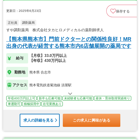
更新日：2025年6月23日
保存する
正社員
調剤薬局
すや調剤薬局 株式会社タカヒロメディカルの薬剤師求人
【熊本県熊本市】門前ドクターとの関係性良好！MR
出身の代表が経営する熊本市内6店舗展開の薬局です
【月収】33.0万円以上
給与
【年収】430万円以上
勤務地
熊本県 合志市
アクセス
熊本電気鉄道菊池線 須屋駅
年収400万円以上可
新卒も応募可能
未経験者も応募可能
産休・育休取得実績有り
車通勤可
積極採用中
在宅業務あり
求人の詳細を見る
この求人に興味がある