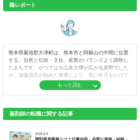
職レポート
熊本県菊池郡大津町は、熊本市と阿蘇山の中間に位置
する、自然と伝統・文化、産業がバランスよく調和し
たまちです。かつては火山灰土壌が広がる原野でした
が、加藤清正が始めた事業により、長い年月をかけて
穀倉地に生まれ変わったという歴史があります。現在
もっと読む
は町の中央を走る国道57号線を境に、北部には畑地帯
が、白川が流れる南部には水田地帯が広がっており、
県内一の生産量を誇るからいも（甘藷）をはじめ、さ
まざまな農産物が生産されています。
薬剤師の転職に関する記事
また、江戸時代には参勤交代の宿場町として栄えてい
2026.8.5
ました。町内には、当時の歴史を感じられる神社仏閣
調剤薬局事務とは？仕事内容・必要な資格・給料・