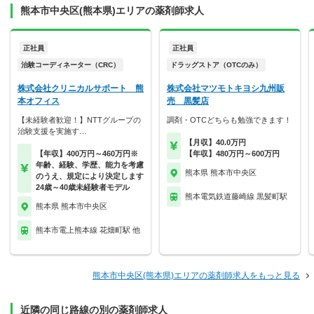
熊本市中央区(熊本県)エリアの薬剤師求人
正社員
正社員
治験コーディネーター（CRC）
ドラッグストア（OTCのみ）
株式会社クリニカルサポート 熊
株式会社マツモトキヨシ九州販
本オフィス
売 黒髪店
【未経験者歓迎！】NTTグループの
調剤・OTCどちらも勉強できます！
治験支援を実施す…
【月収】40.0万円
【年収】400万円～460万円※
【年収】480万円～600万円
年齢、経験、学歴、能力を考慮
熊本県 熊本市中央区
のうえ、規定により決定します
24歳～40歳未経験者モデル
熊本電気鉄道藤崎線 黒髪町駅
熊本県 熊本市中央区
熊本市電上熊本線 花畑町駅 他
熊本市中央区(熊本県)エリアの薬剤師求人をもっと見る
近隣の同じ路線の別の薬剤師求人