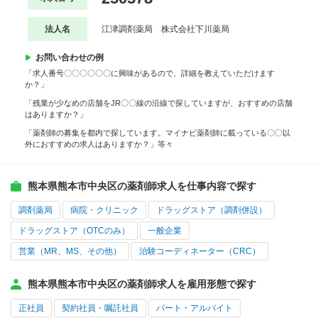
法人名
江津調剤薬局 株式会社下川薬局
お問い合わせの例
「求人番号〇〇〇〇〇〇に興味があるので、詳細を教えていただけます
か？」
「残業が少なめの店舗をJR〇〇線の沿線で探していますが、おすすめの店舗
はありますか？」
「薬剤師の募集を都内で探しています。マイナビ薬剤師に載っている〇〇以
外におすすめの求人はありますか？」等々
熊本県熊本市中央区の薬剤師求人を仕事内容で探す
調剤薬局
病院・クリニック
ドラッグストア（調剤併設）
ドラッグストア（OTCのみ）
一般企業
営業（MR、MS、その他）
治験コーディネーター（CRC）
熊本県熊本市中央区の薬剤師求人を雇用形態で探す
正社員
契約社員・嘱託社員
パート・アルバイト