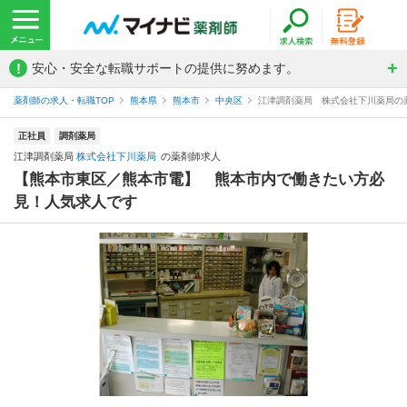
!
安心・安全な転職サポートの提供に努めます。
薬剤師の求人・転職TOP
熊本県
熊本市
中央区
江津調剤薬局 株式会社下川薬局の
正社員
調剤薬局
江津調剤薬局
株式会社下川薬局
の薬剤師求人
【熊本市東区／熊本市電】 熊本市内で働きたい方必
見！人気求人です