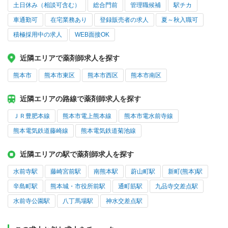
土日休み（相談可含む）
総合門前
管理職候補
駅チカ
車通勤可
在宅業務あり
登録販売者の求人
夏～秋入職可
積極採用中の求人
WEB面接OK
近隣エリアで薬剤師求人を探す
熊本市
熊本市東区
熊本市西区
熊本市南区
近隣エリアの路線で薬剤師求人を探す
ＪＲ豊肥本線
熊本市電上熊本線
熊本市電水前寺線
熊本電気鉄道藤崎線
熊本電気鉄道菊池線
近隣エリアの駅で薬剤師求人を探す
水前寺駅
藤崎宮前駅
南熊本駅
蔚山町駅
新町(熊本)駅
辛島町駅
熊本城・市役所前駅
通町筋駅
九品寺交差点駅
水前寺公園駅
八丁馬場駅
神水交差点駅