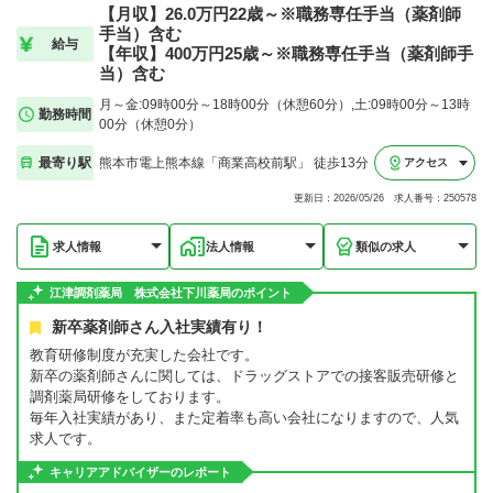
【月収】26.0万円22歳～※職務専任手当（薬剤師
手当）含む
給与
【年収】400万円25歳～※職務専任手当（薬剤師手
当）含む
月～金:09時00分～18時00分（休憩60分）,土:09時00分～13時
勤務時間
00分（休憩0分）
最寄り駅
熊本市電上熊本線「商業高校前駅」 徒歩13分
アクセス
更新日：2026/05/26 求人番号：250578
求人情報
法人情報
類似の求人
江津調剤薬局 株式会社下川薬局のポイント
新卒薬剤師さん入社実績有り！
教育研修制度が充実した会社です。
新卒の薬剤師さんに関しては、ドラッグストアでの接客販売研修と
調剤薬局研修をしております。
毎年入社実績があり、また定着率も高い会社になりますので、人気
求人です。
キャリアアドバイザーのレポート