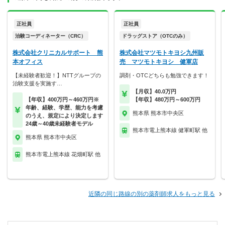
正社員
正社員
治験コーディネーター（CRC）
ドラッグストア（OTCのみ）
株式会社クリニカルサポート 熊
株式会社マツモトキヨシ九州販
本オフィス
売 マツモトキヨシ 健軍店
【未経験者歓迎！】NTTグループの
調剤・OTCどちらも勉強できます！
治験支援を実施す…
【月収】40.0万円
【年収】400万円～460万円※
【年収】480万円～600万円
年齢、経験、学歴、能力を考慮
熊本県 熊本市中央区
のうえ、規定により決定します
24歳～40歳未経験者モデル
熊本市電上熊本線 健軍町駅 他
熊本県 熊本市中央区
熊本市電上熊本線 花畑町駅 他
近隣の同じ路線の別の薬剤師求人をもっと見る