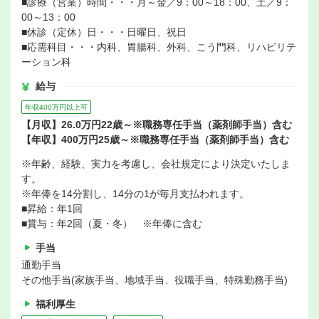
■診療（営業）時間・・・月～金／9：00～18：00、土／9：
00～13：00
■休診（定休）日・・・日曜日、祝日
■応需科目・・・内科、胃腸科、外科、こう門科、リハビリテ
ーション科
給与
年収400万円以上可
【月収】26.0万円22歳～※職務専任手当（薬剤師手当）含む
【年収】400万円25歳～※職務専任手当（薬剤師手当）含む
※年齢、経験、実力を考慮し、会社規定により決定いたしま
す。
※年俸を14分割し、14分の1が毎月支払われます。
■昇給：年1回
■賞与：年2回（夏・冬） ※年俸に含む
手当
通勤手当
その他手当(家族手当、地域手当、役職手当、特殊勤務手当)
福利厚生