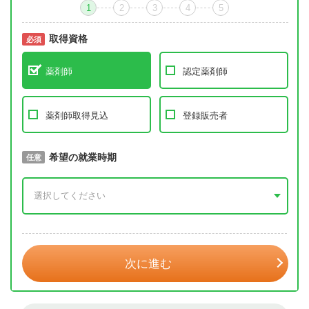
1
2
3
4
5
取得資格
必須
必須
薬剤師
認定薬剤師
薬剤師取得見込
登録販売者
取得予定年
希望の就業時期
必須
任意
年 3月
次に進む