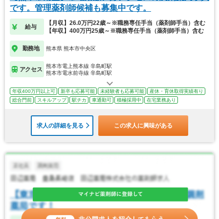
です。管理薬剤師候補も募集中です。
【月収】26.0万円22歳～※職務専任手当（薬剤師手当）含む
給与
【年収】400万円25歳～※職務専任手当（薬剤師手当）含む
勤務地
熊本県 熊本市中央区
熊本市電上熊本線 辛島町駅
アクセス
熊本市電水前寺線 辛島町駅
年収400万円以上可
新卒も応募可能
未経験者も応募可能
産休・育休取得実績有り
総合門前
スキルアップ
駅チカ
車通勤可
積極採用中
在宅業務あり
求人の詳細を見る
この求人に興味がある