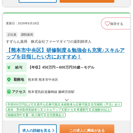
更新日：2026年6月18日
保存する
正社員
調剤薬局
すずらん薬局 株式会社ファーマダイワの薬剤師求人
【熊本市中央区】研修制度＆勉強会も充実♪スキルア
ップを目指したい方におすすめ！
給与
【年収】450万円～600万円30歳～モデル
勤務地
熊本県 熊本市中央区
アクセス
熊本電気鉄道藤崎線 藤崎宮前駅
年収600万円以上可
新卒も応募可能
未経験者も応募可能
住宅補助（手当）あり
産休・育休取得実績有り
スキルアップ
駅チカ
車通勤可
店舗数30以上
積極採用中
夏～秋入職可
在宅業務あり
求人の詳細を見る
この求人に興味がある