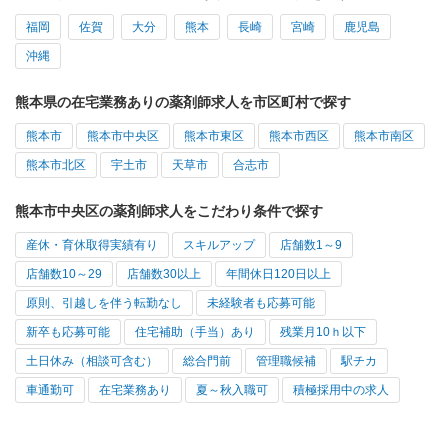
福岡
佐賀
大分
熊本
長崎
宮崎
鹿児島
沖縄
熊本県の在宅業務ありの薬剤師求人を市区町村で探す
熊本市
熊本市中央区
熊本市東区
熊本市西区
熊本市南区
熊本市北区
宇土市
天草市
合志市
熊本市中央区の薬剤師求人をこだわり条件で探す
産休・育休取得実績有り
スキルアップ
店舗数1～9
店舗数10～29
店舗数30以上
年間休日120日以上
原則、引越しを伴う転勤なし
未経験者も応募可能
新卒も応募可能
住宅補助（手当）あり
残業月10ｈ以下
土日休み（相談可含む）
総合門前
管理職候補
駅チカ
車通勤可
在宅業務あり
夏～秋入職可
積極採用中の求人