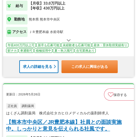
【月収】33.0万円以上
給与
【年収】430万円以上
勤務地
熊本県 熊本市中央区
アクセス
ＪＲ豊肥本線 水前寺駅
年収400万円以上可
新卒も応募可能
未経験者も応募可能
産休・育休取得実績有り
駅チカ
車通勤可
積極採用中
夏～秋入職可
在宅業務あり
求人の詳細を見る
この求人に興味がある
更新日：2026年5月26日
保存する
正社員
調剤薬局
はくざん調剤薬局 株式会社タカヒロメディカルの薬剤師求人
【熊本市中央区／JR豊肥本線】社員との面談実施
中。しっかりと意見を伝えられる社風です。