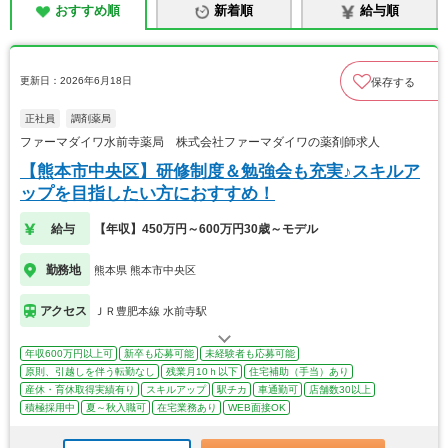
おすすめ順
新着順
給与順
更新日：2026年6月18日
保存する
正社員
調剤薬局
ファーマダイワ水前寺薬局 株式会社ファーマダイワの薬剤師求人
【熊本市中央区】研修制度＆勉強会も充実♪スキルア
ップを目指したい方におすすめ！
給与
【年収】450万円～600万円30歳～モデル
勤務地
熊本県 熊本市中央区
アクセス
ＪＲ豊肥本線 水前寺駅
年収600万円以上可
新卒も応募可能
未経験者も応募可能
原則、引越しを伴う転勤なし
残業月10ｈ以下
住宅補助（手当）あり
産休・育休取得実績有り
スキルアップ
駅チカ
車通勤可
店舗数30以上
積極採用中
夏～秋入職可
在宅業務あり
WEB面接OK