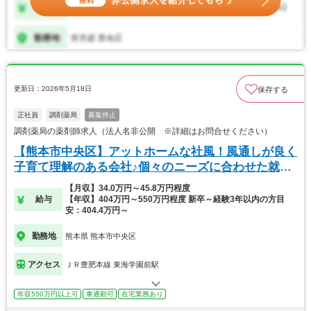
更新日：2026年5月18日
保存する
正社員
調剤薬局
募集停止
調剤薬局の薬剤師求人（法人名非公開 ※詳細はお問合せください）
【熊本市中央区】アットホームな社風！風通しが良く
子育て理解のある会社♪個々のニーズに合わせた就業
可能
【月収】34.0万円～45.8万円程度
給与
【年収】404万円～550万円程度 新卒～経験3年以内の方目
安：404.4万円～
勤務地
熊本県 熊本市中央区
アクセス
ＪＲ豊肥本線 東海学園前駅
年収550万円以上可
車通勤可
在宅業務あり