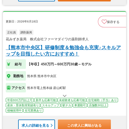
更新日：2026年6月18日
保存する
正社員
調剤薬局
花みずき薬局 株式会社ファーマダイワの薬剤師求人
【熊本市中央区】研修制度＆勉強会も充実♪スキルア
ップを目指したい方におすすめ！
給与
【年収】450万円～600万円30歳～モデル
勤務地
熊本県 熊本市中央区
アクセス
熊本市電上熊本線 蔚山町駅
年収600万円以上可
新卒も応募可能
未経験者も応募可能
住宅補助（手当）あり
産休・育休取得実績有り
スキルアップ
駅チカ
車通勤可
店舗数30以上
積極採用中
在宅業務あり
求人の詳細を見る
この求人に興味がある