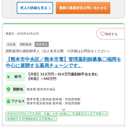
求人の詳細を見る
最新の募集状況を問い合わせる
更新日：2025年10月14日
保存する
正社員
調剤薬局
募集停止
調剤薬局の薬剤師求人（法人名非公開 ※詳細はお問合せください）
【熊本市中央区／熊本市電】管理薬剤師募集〇福岡を
中心に展開する薬局チェーンです。
【月収】33.0万円～38.0万円薬剤師手当を含む
給与
【年収】～550万円
勤務地
熊本県 熊本市中央区
熊本市電上熊本線 熊本城・市役所前駅
アクセス
熊本市電水前寺線 熊本城・市役所前駅
年収550万円以上可
原則、引越しを伴う転勤なし
残業月10ｈ以下
駅チカ
車通勤可
管理職候補
在宅業務あり