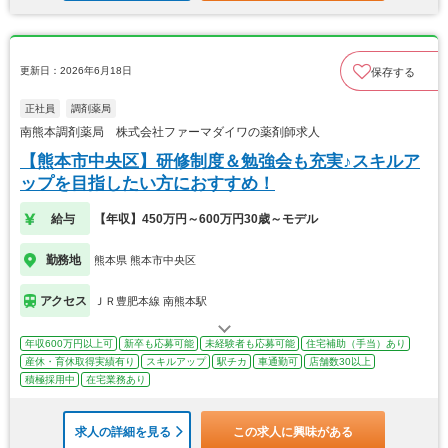
更新日：2026年6月18日
保存する
正社員
調剤薬局
南熊本調剤薬局 株式会社ファーマダイワの薬剤師求人
【熊本市中央区】研修制度＆勉強会も充実♪スキルア
ップを目指したい方におすすめ！
給与
【年収】450万円～600万円30歳～モデル
勤務地
熊本県 熊本市中央区
アクセス
ＪＲ豊肥本線 南熊本駅
年収600万円以上可
新卒も応募可能
未経験者も応募可能
住宅補助（手当）あり
産休・育休取得実績有り
スキルアップ
駅チカ
車通勤可
店舗数30以上
積極採用中
在宅業務あり
求人の詳細を見る
この求人に興味がある