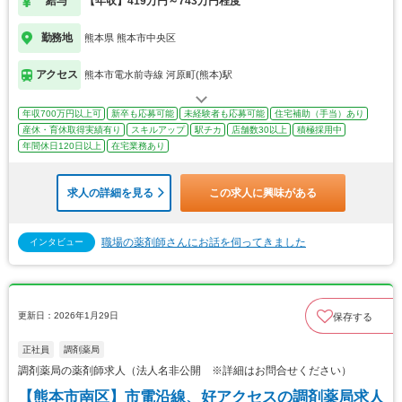
給与
【年収】419万円～743万円程度
勤務地
熊本県 熊本市中央区
アクセス
熊本市電水前寺線 河原町(熊本)駅
年収700万円以上可
新卒も応募可能
未経験者も応募可能
住宅補助（手当）あり
産休・育休取得実績有り
スキルアップ
駅チカ
店舗数30以上
積極採用中
年間休日120日以上
在宅業務あり
求人の詳細を見る
この求人に興味がある
職場の薬剤師さんにお話を伺ってきました
インタビュー
更新日：2026年1月29日
保存する
正社員
調剤薬局
調剤薬局の薬剤師求人（法人名非公開 ※詳細はお問合せください）
【熊本市南区】市電沿線、好アクセスの調剤薬局求人