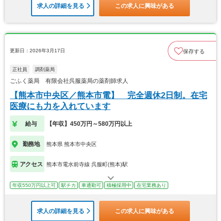
求人の詳細を見る
この求人に興味がある
更新日：2026年3月17日
保存する
正社員
調剤薬局
ごふく薬局 有限会社呉服薬局の薬剤師求人
【熊本市中央区／熊本市電】 完全週休2日制。在宅
医療にも力を入れています
給与
【年収】450万円～580万円以上
勤務地
熊本県 熊本市中央区
アクセス
熊本市電水前寺線 呉服町(熊本)駅
年収550万円以上可
駅チカ
車通勤可
積極採用中
在宅業務あり
求人の詳細を見る
この求人に興味がある