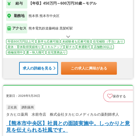
給与
【年収】450万円～600万円30歳～モデル
勤務地
熊本県 熊本市中央区
アクセス
熊本電気鉄道藤崎線 黒髪町駅
年収600万円以上可
新卒も応募可能
未経験者も応募可能
住宅補助（手当）あり
産休・育休取得実績有り
スキルアップ
駅チカ
車通勤可
店舗数30以上
積極採用中
夏～秋入職可
在宅業務あり
求人の詳細を見る
この求人に興味がある
更新日：2026年5月26日
保存する
正社員
調剤薬局
タカヒロ薬局 水前寺店 株式会社タカヒロメディカルの薬剤師求人
【熊本市中央区】社員との面談実施中。しっかりと意
見を伝えられる社風です。