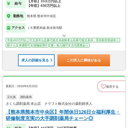
【月収】33.0万円以上
給与
【年収】430万円以上
勤務地
熊本県 熊本市中央区
アクセス
ＪＲ豊肥本線 新水前寺駅
年収400万円以上可
新卒も応募可能
未経験者も応募可能
産休・育休取得実績有り
駅チカ
車通勤可
積極採用中
夏～秋入職可
在宅業務あり
求人の詳細を見る
この求人に興味がある
更新日：2026年6月20日
保存する
正社員
調剤薬局
さくら調剤薬局 本山店 クラフト株式会社の薬剤師求人
【熊本県熊本市中央区】年間休日126日☆福利厚生・
研修制度充実の大手調剤薬局チェーン◎