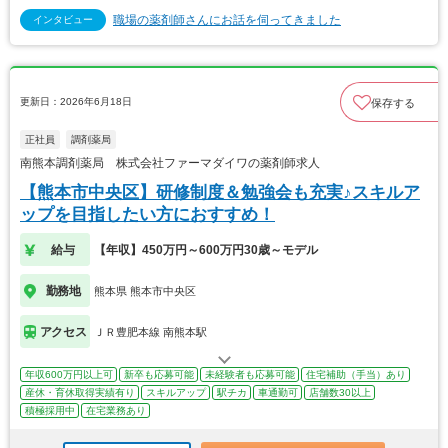
職場の薬剤師さんにお話を伺ってきました
インタビュー
更新日：2026年6月18日
保存する
正社員
調剤薬局
南熊本調剤薬局 株式会社ファーマダイワの薬剤師求人
【熊本市中央区】研修制度＆勉強会も充実♪スキルア
ップを目指したい方におすすめ！
給与
【年収】450万円～600万円30歳～モデル
勤務地
熊本県 熊本市中央区
アクセス
ＪＲ豊肥本線 南熊本駅
年収600万円以上可
新卒も応募可能
未経験者も応募可能
住宅補助（手当）あり
産休・育休取得実績有り
スキルアップ
駅チカ
車通勤可
店舗数30以上
積極採用中
在宅業務あり