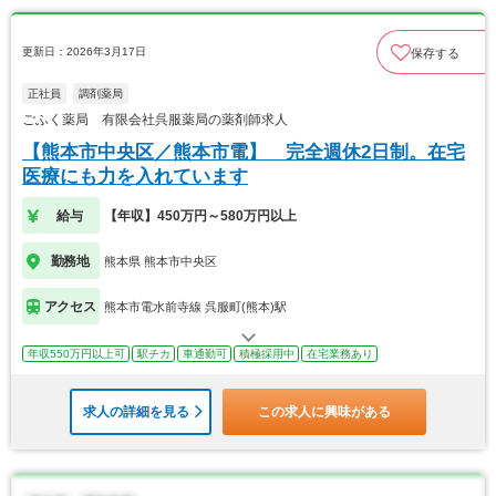
更新日：2026年3月17日
保存する
正社員
調剤薬局
ごふく薬局 有限会社呉服薬局の薬剤師求人
【熊本市中央区／熊本市電】 完全週休2日制。在宅
医療にも力を入れています
給与
【年収】450万円～580万円以上
勤務地
熊本県 熊本市中央区
アクセス
熊本市電水前寺線 呉服町(熊本)駅
年収550万円以上可
駅チカ
車通勤可
積極採用中
在宅業務あり
求人の詳細を見る
この求人に興味がある