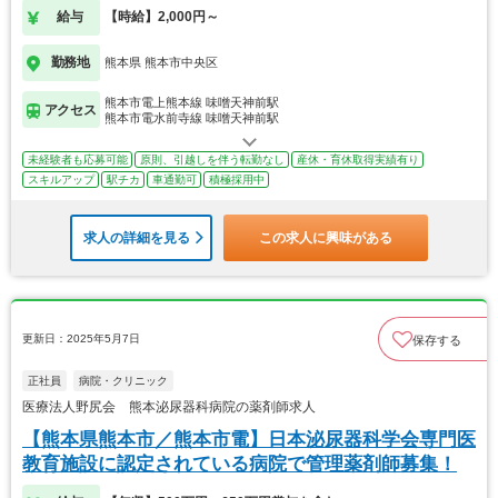
給与
【時給】2,000円～
勤務地
熊本県 熊本市中央区
熊本市電上熊本線 味噌天神前駅
アクセス
熊本市電水前寺線 味噌天神前駅
未経験者も応募可能
原則、引越しを伴う転勤なし
産休・育休取得実績有り
スキルアップ
駅チカ
車通勤可
積極採用中
求人の詳細を見る
この求人に興味がある
更新日：2025年5月7日
保存する
正社員
病院・クリニック
医療法人野尻会 熊本泌尿器科病院の薬剤師求人
【熊本県熊本市／熊本市電】日本泌尿器科学会専門医
教育施設に認定されている病院で管理薬剤師募集！