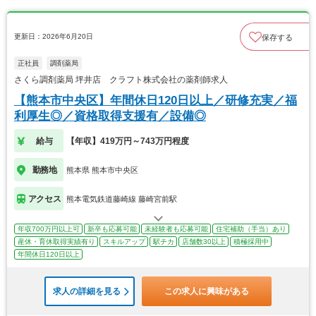
更新日：2026年6月20日
保存する
正社員
調剤薬局
さくら調剤薬局 坪井店 クラフト株式会社の薬剤師求人
【熊本市中央区】年間休日120日以上／研修充実／福
利厚生◎／資格取得支援有／設備◎
給与
【年収】419万円～743万円程度
勤務地
熊本県 熊本市中央区
アクセス
熊本電気鉄道藤崎線 藤崎宮前駅
年収700万円以上可
新卒も応募可能
未経験者も応募可能
住宅補助（手当）あり
産休・育休取得実績有り
スキルアップ
駅チカ
店舗数30以上
積極採用中
年間休日120日以上
求人の詳細を見る
この求人に興味がある