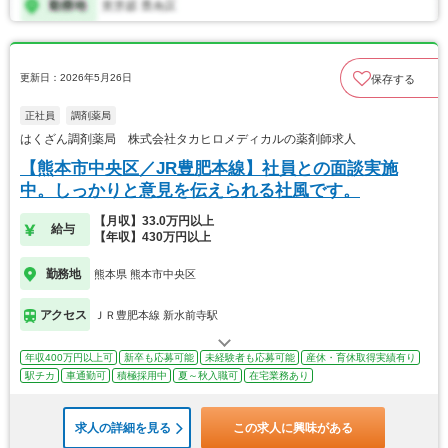
更新日：2026年5月26日
保存する
正社員
調剤薬局
はくざん調剤薬局 株式会社タカヒロメディカルの薬剤師求人
【熊本市中央区／JR豊肥本線】社員との面談実施
中。しっかりと意見を伝えられる社風です。
【月収】33.0万円以上
給与
【年収】430万円以上
勤務地
熊本県 熊本市中央区
アクセス
ＪＲ豊肥本線 新水前寺駅
年収400万円以上可
新卒も応募可能
未経験者も応募可能
産休・育休取得実績有り
駅チカ
車通勤可
積極採用中
夏～秋入職可
在宅業務あり
求人の詳細を見る
この求人に興味がある