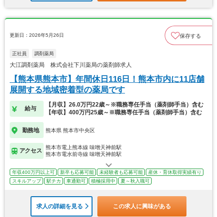
更新日：2026年5月26日
保存する
正社員
調剤薬局
大江調剤薬局 株式会社下川薬局の薬剤師求人
【熊本県熊本市】年間休日116日！熊本市内に11店舗
展開する地域密着型の薬局です
【月収】26.0万円22歳～※職務専任手当（薬剤師手当）含む
給与
【年収】400万円25歳～※職務専任手当（薬剤師手当）含む
勤務地
熊本県 熊本市中央区
熊本市電上熊本線 味噌天神前駅
アクセス
熊本市電水前寺線 味噌天神前駅
年収400万円以上可
新卒も応募可能
未経験者も応募可能
産休・育休取得実績有り
スキルアップ
駅チカ
車通勤可
積極採用中
夏～秋入職可
求人の詳細を見る
この求人に興味がある