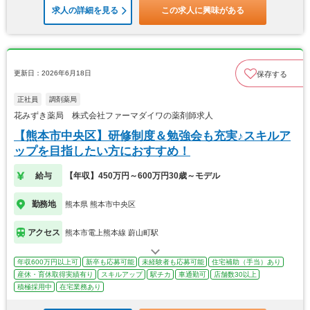
求人の詳細を見る
この求人に興味がある
更新日：2026年6月18日
保存する
正社員
調剤薬局
花みずき薬局 株式会社ファーマダイワの薬剤師求人
【熊本市中央区】研修制度＆勉強会も充実♪スキルア
ップを目指したい方におすすめ！
給与
【年収】450万円～600万円30歳～モデル
勤務地
熊本県 熊本市中央区
アクセス
熊本市電上熊本線 蔚山町駅
年収600万円以上可
新卒も応募可能
未経験者も応募可能
住宅補助（手当）あり
産休・育休取得実績有り
スキルアップ
駅チカ
車通勤可
店舗数30以上
積極採用中
在宅業務あり