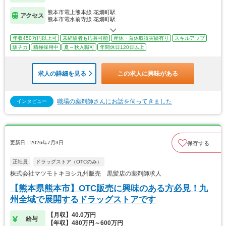
熊本市電上熊本線 花畑町駅
アクセス
熊本市電水前寺線 花畑町駅
年収450万円以上可
未経験者も応募可能
産休・育休取得実績有り
スキルアップ
駅チカ
積極採用中
夏～秋入職可
年間休日120日以上
求人の詳細を見る
この求人に興味がある
職場の薬剤師さんにお話を伺ってきました
インタビュー
更新日：2026年7月3日
保存する
正社員
ドラッグストア（OTCのみ）
株式会社マツモトキヨシ九州販売 黒髪店の薬剤師求人
【熊本県熊本市】OTC販売に興味のある方必見！九
州全域で展開するドラッグストアです
【月収】40.0万円
給与
【年収】480万円～600万円