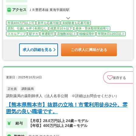
アクセス
ＪＲ豊肥本線 東海学園前駅
年収400万円以上可
新卒も応募可能
未経験者も応募可能
原則、引越しを伴う転勤なし
残業月10ｈ以下
産休・育休取得実績有り
スキルアップ
駅チカ
車通勤可
店舗数30以上
積極採用中
年間休日120日以上
求人の詳細を見る
この求人に興味がある
更新日：2025年10月14日
保存する
正社員
調剤薬局
調剤薬局の薬剤師求人（法人名非公開 ※詳細はお問合せください）
【熊本県熊本市】抜群の立地！市電利用徒歩2分。雰
囲気の良い職場です。
【月収】28.0万円以上 24歳～モデル
給与
【年収】400万円以上 24歳～モデル