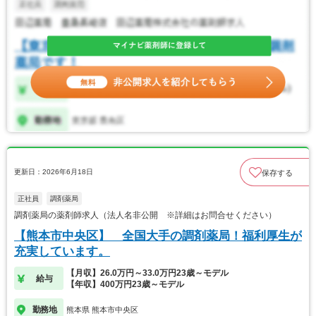
更新日：2026年6月18日
保存する
正社員
調剤薬局
調剤薬局の薬剤師求人（法人名非公開 ※詳細はお問合せください）
【熊本市中央区】 全国大手の調剤薬局！福利厚生が
充実しています。
【月収】26.0万円～33.0万円23歳～モデル
給与
【年収】400万円23歳～モデル
勤務地
熊本県 熊本市中央区