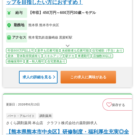
ップを目指したい方におすすめ！
給与
【年収】450万円～600万円30歳～モデル
勤務地
熊本県 熊本市中央区
アクセス
熊本電気鉄道藤崎線 黒髪町駅
年収600万円以上可
新卒も応募可能
未経験者も応募可能
住宅補助（手当）あり
産休・育休取得実績有り
スキルアップ
駅チカ
車通勤可
店舗数30以上
積極採用中
夏～秋入職可
在宅業務あり
求人の詳細を見る
この求人に興味がある
更新日：2026年6月13日
保存する
パート・アルバイト
調剤薬局
さくら調剤薬局 本山店 クラフト株式会社の薬剤師求人
【熊本県熊本市中央区】研修制度・福利厚生充実◎全