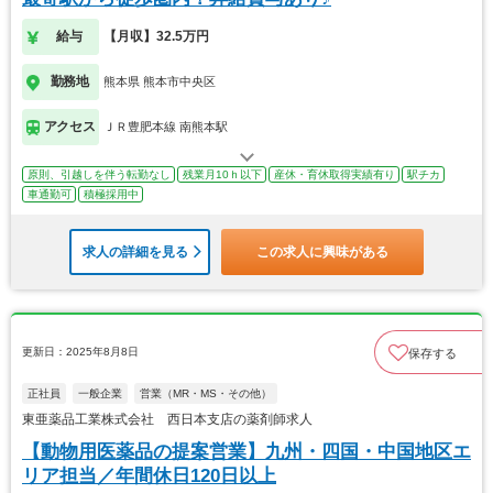
給与
【月収】32.5万円
勤務地
熊本県 熊本市中央区
アクセス
ＪＲ豊肥本線 南熊本駅
原則、引越しを伴う転勤なし
残業月10ｈ以下
産休・育休取得実績有り
駅チカ
車通勤可
積極採用中
求人の詳細を見る
この求人に興味がある
更新日：2025年8月8日
保存する
正社員
一般企業
営業（MR・MS・その他）
東亜薬品工業株式会社 西日本支店の薬剤師求人
【動物用医薬品の提案営業】九州・四国・中国地区エ
リア担当／年間休日120日以上