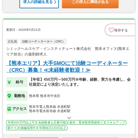
求人の詳細を見る
この求人に興味がある
更新日：2026年5月21日
保存する
正社員
治験コーディネーター（CRC）
シミックヘルスケア・インスティテュート株式会社 熊本オフィス(熊本エ
リア担当）の薬剤師求人
【熊本エリア】大手SMOにて治験コーディネーター
（CRC）募集！≪未経験者歓迎！≫
【年収】450万円～500万円※年齢、経験、実力を考慮し、会
給与
社規定により決定いたします。
勤務地
熊本県 熊本市中央区
熊本市電上熊本線 水道町駅
アクセス
熊本市電水前寺線 水道町駅
年収500万円以上可
未経験者も応募可能
産休・育休取得実績有り
スキルアップ
駅チカ
積極採用中
年間休日120日以上