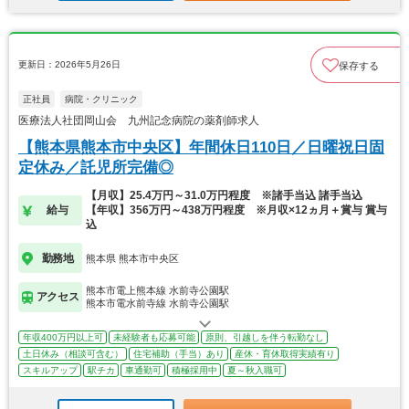
更新日：2026年5月26日
保存する
正社員
病院・クリニック
医療法人社団岡山会 九州記念病院の薬剤師求人
【熊本県熊本市中央区】年間休日110日／日曜祝日固
定休み／託児所完備◎
【月収】25.4万円～31.0万円程度 ※諸手当込 諸手当込
給与
【年収】356万円～438万円程度 ※月収×12ヵ月＋賞与 賞与
込
勤務地
熊本県 熊本市中央区
熊本市電上熊本線 水前寺公園駅
アクセス
熊本市電水前寺線 水前寺公園駅
年収400万円以上可
未経験者も応募可能
原則、引越しを伴う転勤なし
土日休み（相談可含む）
住宅補助（手当）あり
産休・育休取得実績有り
スキルアップ
駅チカ
車通勤可
積極採用中
夏～秋入職可