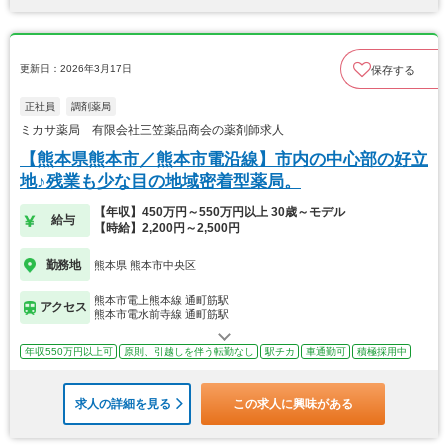
更新日：2026年3月17日
保存する
正社員
調剤薬局
ミカサ薬局 有限会社三笠薬品商会の薬剤師求人
【熊本県熊本市／熊本市電沿線】市内の中心部の好立
地♪残業も少な目の地域密着型薬局。
【年収】450万円～550万円以上 30歳～モデル
給与
【時給】2,200円～2,500円
勤務地
熊本県 熊本市中央区
熊本市電上熊本線 通町筋駅
アクセス
熊本市電水前寺線 通町筋駅
年収550万円以上可
原則、引越しを伴う転勤なし
駅チカ
車通勤可
積極採用中
求人の詳細を見る
この求人に興味がある