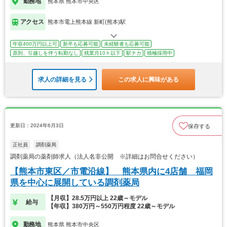
勤務地
熊本県 熊本市中央区
アクセス
熊本市電上熊本線 新町(熊本)駅
年収400万円以上可
新卒も応募可能
未経験者も応募可能
原則、引越しを伴う転勤なし
残業月10ｈ以下
駅チカ
積極採用中
求人の詳細を見る
この求人に興味がある
更新日：2024年6月3日
保存する
正社員
調剤薬局
調剤薬局の薬剤師求人（法人名非公開 ※詳細はお問合せください）
【熊本市東区／市電沿線】 熊本県内に4店舗 福岡
県を中心に展開している調剤薬局
【月収】28.5万円以上 22歳～モデル
給与
【年収】380万円～550万円程度 22歳～モデル
勤務地
熊本県 熊本市中央区