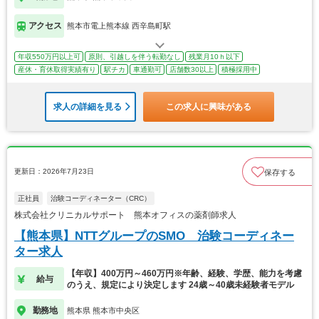
アクセス
熊本市電上熊本線 西辛島町駅
年収550万円以上可
原則、引越しを伴う転勤なし
残業月10ｈ以下
産休・育休取得実績有り
駅チカ
車通勤可
店舗数30以上
積極採用中
求人の詳細を見る
この求人に興味がある
更新日：2026年7月23日
保存する
正社員
治験コーディネーター（CRC）
株式会社クリニカルサポート 熊本オフィスの薬剤師求人
【熊本県】NTTグループのSMO 治験コーディネー
ター求人
【年収】400万円～460万円※年齢、経験、学歴、能力を考慮
給与
のうえ、規定により決定します 24歳～40歳未経験者モデル
勤務地
熊本県 熊本市中央区