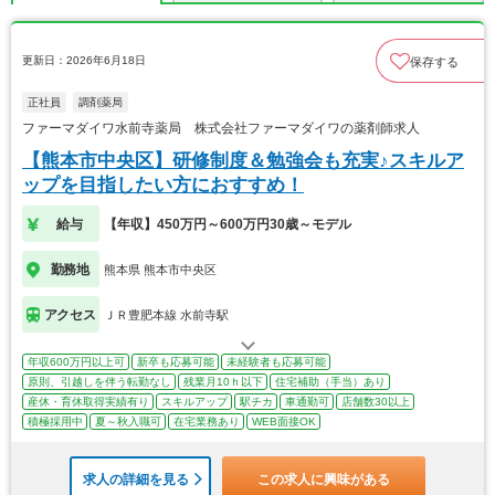
更新日：2026年6月18日
保存する
正社員
調剤薬局
ファーマダイワ水前寺薬局 株式会社ファーマダイワの薬剤師求人
【熊本市中央区】研修制度＆勉強会も充実♪スキルア
ップを目指したい方におすすめ！
給与
【年収】450万円～600万円30歳～モデル
勤務地
熊本県 熊本市中央区
アクセス
ＪＲ豊肥本線 水前寺駅
年収600万円以上可
新卒も応募可能
未経験者も応募可能
原則、引越しを伴う転勤なし
残業月10ｈ以下
住宅補助（手当）あり
産休・育休取得実績有り
スキルアップ
駅チカ
車通勤可
店舗数30以上
積極採用中
夏～秋入職可
在宅業務あり
WEB面接OK
求人の詳細を見る
この求人に興味がある