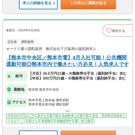
求人の詳細を見る
この求人に興味がある
更新日：2026年5月26日
保存する
正社員
調剤薬局
オークス通り調剤薬局 株式会社下川薬局の薬剤師求人
【熊本市中央区／熊本市電】4月入社可能！公共機関
通勤可能◎熊本市内で働きたい方必見！人気求人です
【月収】26.0万円22歳～※職務専任手当（薬剤師手当）含む
給与
【年収】400万円25歳～※職務専任手当（薬剤師手当）含む
勤務地
熊本県 熊本市中央区
熊本市電上熊本線 通町筋駅
アクセス
熊本市電水前寺線 通町筋駅
年収400万円以上可
新卒も応募可能
未経験者も応募可能
産休・育休取得実績有り
スキルアップ
駅チカ
車通勤可
積極採用中
夏～秋入職可