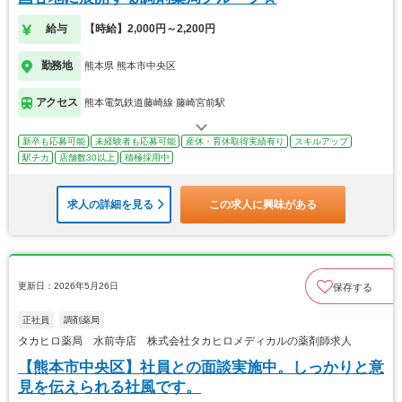
給与
【時給】2,000円～2,200円
勤務地
熊本県 熊本市中央区
アクセス
熊本電気鉄道藤崎線 藤崎宮前駅
新卒も応募可能
未経験者も応募可能
産休・育休取得実績有り
スキルアップ
駅チカ
店舗数30以上
積極採用中
求人の詳細を見る
この求人に興味がある
更新日：2026年5月26日
保存する
正社員
調剤薬局
タカヒロ薬局 水前寺店 株式会社タカヒロメディカルの薬剤師求人
【熊本市中央区】社員との面談実施中。しっかりと意
見を伝えられる社風です。