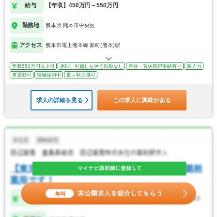
給与
【年収】450万円～550万円
勤務地
熊本県 熊本市中央区
アクセス
熊本市電上熊本線 新町(熊本)駅
年収550万円以上可
原則、引越しを伴う転勤なし
産休・育休取得実績有り
駅チカ
車通勤可
積極採用中
夏～秋入職可
求人の詳細を見る
この求人に興味がある