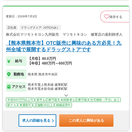
更新日：2026年7月3日
保存する
正社員
ドラッグストア（OTCのみ）
株式会社マツモトキヨシ九州販売 マツモトキヨシ 健軍店の薬剤師求人
【熊本県熊本市】OTC販売に興味のある方必見！九
州全域で展開するドラッグストアです
【月収】40.0万円
給与
【年収】480万円～600万円
勤務地
熊本県 熊本市中央区
熊本市電上熊本線 健軍町駅
アクセス
熊本市電水前寺線 健軍町駅
年収600万円以上可
新卒も応募可能
未経験者も応募可能
住宅補助（手当）あり
駅チカ
車通勤可
店舗数30以上
積極採用中
求人の詳細を見る
この求人に興味がある