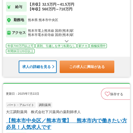
【月収】32.5万円～41.5万円
給与
【年収】560万円～710万円
勤務地
熊本県 熊本市中央区
熊本市電上熊本線 国府(熊本)駅
アクセス
熊本市電水前寺線 国府(熊本)駅
年収700万円以上可
原則、引越しを伴う転勤なし
駅チカ
積極採用中
年間休日120日以上
求人の詳細を見る
この求人に興味がある
更新日：2025年7月22日
保存する
パート・アルバイト
調剤薬局
大江調剤薬局 株式会社下川薬局の薬剤師求人
【熊本市中央区／熊本市電】 熊本市内で働きたい方
必見！人気求人です