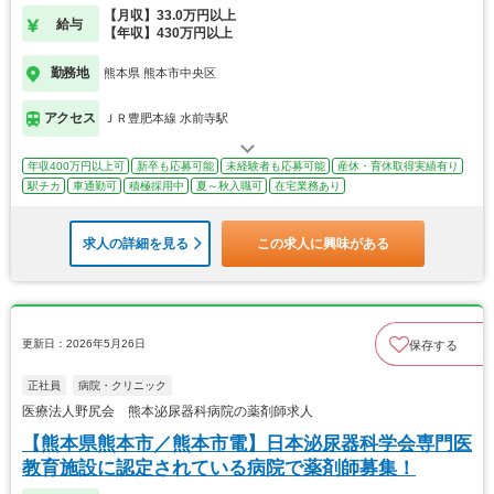
【月収】33.0万円以上
給与
【年収】430万円以上
勤務地
熊本県 熊本市中央区
アクセス
ＪＲ豊肥本線 水前寺駅
年収400万円以上可
新卒も応募可能
未経験者も応募可能
産休・育休取得実績有り
駅チカ
車通勤可
積極採用中
夏～秋入職可
在宅業務あり
求人の詳細を見る
この求人に興味がある
更新日：2026年5月26日
保存する
正社員
病院・クリニック
医療法人野尻会 熊本泌尿器科病院の薬剤師求人
【熊本県熊本市／熊本市電】日本泌尿器科学会専門医
教育施設に認定されている病院で薬剤師募集！