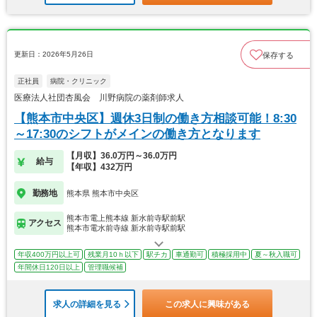
更新日：2026年5月26日
保存する
正社員
病院・クリニック
医療法人社団杏風会 川野病院の薬剤師求人
【熊本市中央区】週休3日制の働き方相談可能！8:30
～17:30のシフトがメインの働き方となります
【月収】36.0万円～36.0万円
給与
【年収】432万円
勤務地
熊本県 熊本市中央区
熊本市電上熊本線 新水前寺駅前駅
アクセス
熊本市電水前寺線 新水前寺駅前駅
年収400万円以上可
残業月10ｈ以下
駅チカ
車通勤可
積極採用中
夏～秋入職可
年間休日120日以上
管理職候補
求人の詳細を見る
この求人に興味がある