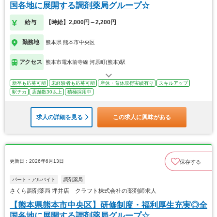
国各地に展開する調剤薬局グループ☆
給与
【時給】2,000円～2,200円
勤務地
熊本県 熊本市中央区
アクセス
熊本市電水前寺線 河原町(熊本)駅
新卒も応募可能
未経験者も応募可能
産休・育休取得実績有り
スキルアップ
駅チカ
店舗数30以上
積極採用中
求人の詳細を見る
この求人に興味がある
更新日：2026年6月13日
保存する
パート・アルバイト
調剤薬局
さくら調剤薬局 坪井店 クラフト株式会社の薬剤師求人
【熊本県熊本市中央区】研修制度・福利厚生充実◎全
国各地に展開する調剤薬局グループ☆