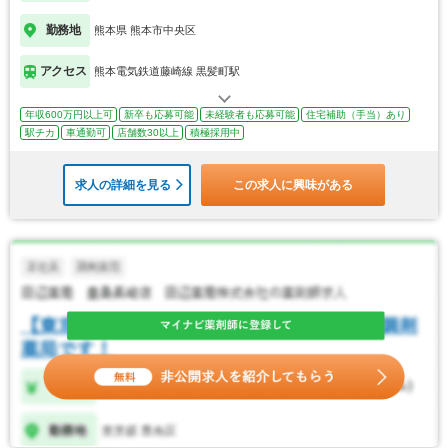
勤務地
熊本県 熊本市中央区
アクセス
熊本電気鉄道藤崎線 黒髪町駅
年収600万円以上可
新卒も応募可能
未経験者も応募可能
住宅補助（手当）あり
駅チカ
車通勤可
店舗数30以上
積極採用中
求人の詳細を見る
この求人に興味がある