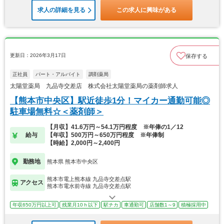
求人の詳細を見る
この求人に興味がある
更新日：2026年3月17日
保存する
正社員
パート・アルバイト
調剤薬局
太陽堂薬局 九品寺交差店 株式会社太陽堂薬局の薬剤師求人
【熊本市中央区】駅近徒歩1分！マイカー通勤可能◎
駐車場無料☆＜薬剤師＞
【月収】41.6万円～54.1万円程度 ※年俸の1／12
給与
【年収】500万円～650万円程度 ※年俸制
【時給】2,000円～2,400円
勤務地
熊本県 熊本市中央区
熊本市電上熊本線 九品寺交差点駅
アクセス
熊本市電水前寺線 九品寺交差点駅
年収650万円以上可
残業月10ｈ以下
駅チカ
車通勤可
店舗数1～9
積極採用中