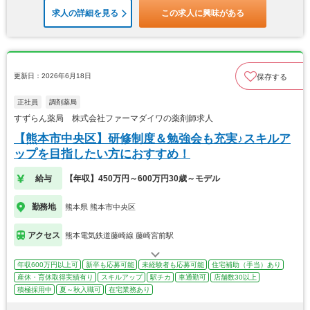
求人の詳細を見る
この求人に興味がある
更新日：2026年6月18日
保存する
正社員
調剤薬局
すずらん薬局 株式会社ファーマダイワの薬剤師求人
【熊本市中央区】研修制度＆勉強会も充実♪スキルア
ップを目指したい方におすすめ！
給与
【年収】450万円～600万円30歳～モデル
勤務地
熊本県 熊本市中央区
アクセス
熊本電気鉄道藤崎線 藤崎宮前駅
年収600万円以上可
新卒も応募可能
未経験者も応募可能
住宅補助（手当）あり
産休・育休取得実績有り
スキルアップ
駅チカ
車通勤可
店舗数30以上
積極採用中
夏～秋入職可
在宅業務あり