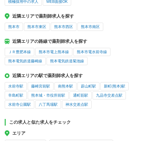
積極採用中の求人
WEB面接OK
近隣エリアで薬剤師求人を探す
熊本市
熊本市東区
熊本市西区
熊本市南区
近隣エリアの路線で薬剤師求人を探す
ＪＲ豊肥本線
熊本市電上熊本線
熊本市電水前寺線
熊本電気鉄道藤崎線
熊本電気鉄道菊池線
近隣エリアの駅で薬剤師求人を探す
水前寺駅
藤崎宮前駅
南熊本駅
蔚山町駅
新町(熊本)駅
辛島町駅
熊本城・市役所前駅
通町筋駅
九品寺交差点駅
水前寺公園駅
八丁馬場駅
神水交差点駅
この求人と似た求人をチェック
エリア