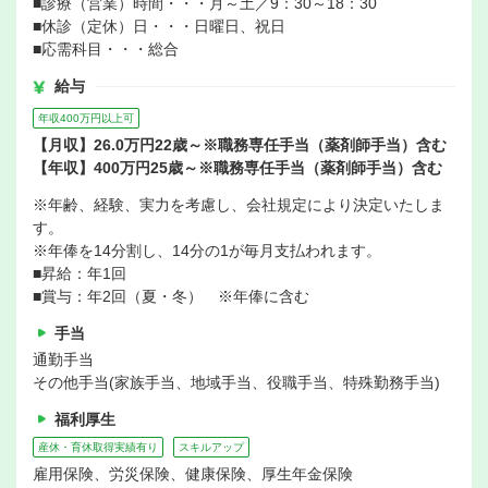
■診療（営業）時間・・・月～土／9：30～18：30
■休診（定休）日・・・日曜日、祝日
■応需科目・・・総合
給与
年収400万円以上可
【月収】26.0万円22歳～※職務専任手当（薬剤師手当）含む
【年収】400万円25歳～※職務専任手当（薬剤師手当）含む
※年齢、経験、実力を考慮し、会社規定により決定いたしま
す。
※年俸を14分割し、14分の1が毎月支払われます。
■昇給：年1回
■賞与：年2回（夏・冬） ※年俸に含む
手当
通勤手当
その他手当(家族手当、地域手当、役職手当、特殊勤務手当)
福利厚生
産休・育休取得実績有り
スキルアップ
雇用保険、労災保険、健康保険、厚生年金保険