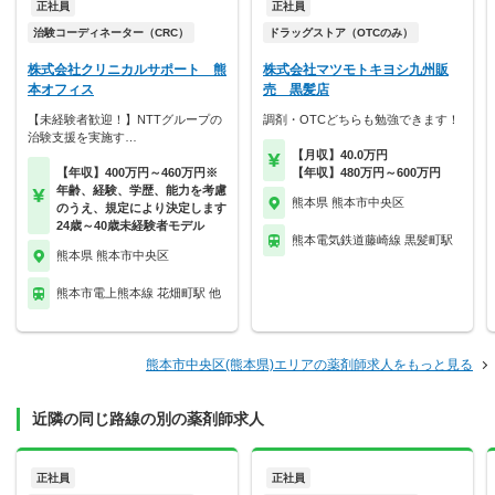
正社員
正社員
治験コーディネーター（CRC）
ドラッグストア（OTCのみ）
株式会社クリニカルサポート 熊
株式会社マツモトキヨシ九州販
本オフィス
売 黒髪店
【未経験者歓迎！】NTTグループの
調剤・OTCどちらも勉強できます！
治験支援を実施す…
【月収】40.0万円
【年収】400万円～460万円※
【年収】480万円～600万円
年齢、経験、学歴、能力を考慮
熊本県 熊本市中央区
のうえ、規定により決定します
24歳～40歳未経験者モデル
熊本電気鉄道藤崎線 黒髪町駅
熊本県 熊本市中央区
熊本市電上熊本線 花畑町駅 他
熊本市中央区(熊本県)エリアの薬剤師求人をもっと見る
近隣の同じ路線の別の薬剤師求人
正社員
正社員