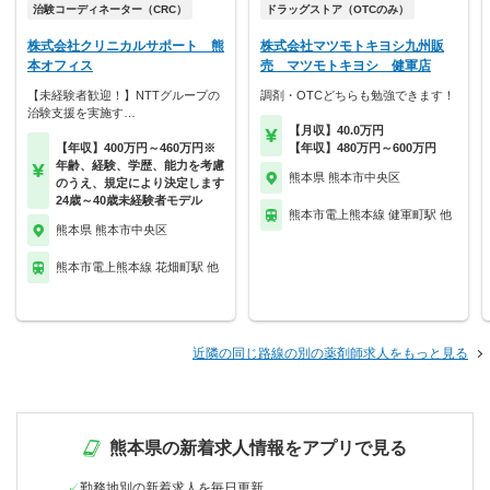
治験コーディネーター（CRC）
ドラッグストア（OTCのみ）
株式会社クリニカルサポート 熊
株式会社マツモトキヨシ九州販
本オフィス
売 マツモトキヨシ 健軍店
【未経験者歓迎！】NTTグループの
調剤・OTCどちらも勉強できます！
治験支援を実施す…
【月収】40.0万円
【年収】400万円～460万円※
【年収】480万円～600万円
年齢、経験、学歴、能力を考慮
熊本県 熊本市中央区
のうえ、規定により決定します
24歳～40歳未経験者モデル
熊本市電上熊本線 健軍町駅 他
熊本県 熊本市中央区
熊本市電上熊本線 花畑町駅 他
近隣の同じ路線の別の薬剤師求人をもっと見る
熊本県の新着求人情報をアプリで見る
勤務地別の新着求人を毎日更新