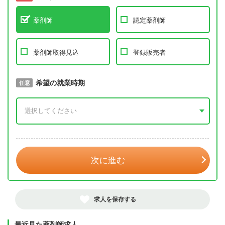
薬剤師
認定薬剤師
薬剤師取得見込
登録販売者
取得予定年
希望の就業時期
必須
任意
年 3月
次に進む
求人を保存する
最近見た薬剤師求人