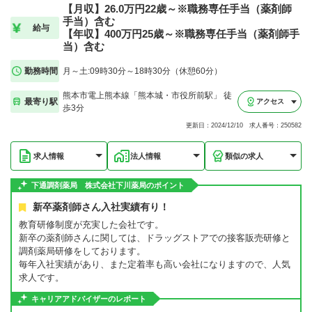
【月収】26.0万円22歳～※職務専任手当（薬剤師
手当）含む
給与
【年収】400万円25歳～※職務専任手当（薬剤師手
当）含む
勤務時間
月～土:09時30分～18時30分（休憩60分）
熊本市電上熊本線「熊本城・市役所前駅」 徒
最寄り駅
アクセス
歩3分
更新日：2024/12/10 求人番号：250582
求人情報
法人情報
類似の求人
下通調剤薬局 株式会社下川薬局のポイント
新卒薬剤師さん入社実績有り！
教育研修制度が充実した会社です。
新卒の薬剤師さんに関しては、ドラッグストアでの接客販売研修と
調剤薬局研修をしております。
毎年入社実績があり、また定着率も高い会社になりますので、人気
求人です。
キャリアアドバイザーのレポート