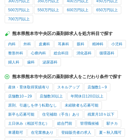
300万円以上
350万円以上
400万円以上
450万円以上
500万円以上
550万円以上
600万円以上
650万円以上
700万円以上
熊本県熊本市中央区の薬剤師求人を処方科目で探す
内科
外科
皮膚科
耳鼻科
眼科
精神科
小児科
整形外科
心療内科
総合科目
消化器科
循環器科
婦人科
歯科
泌尿器科
熊本県熊本市中央区の薬剤師求人をこだわり条件で探す
産休・育休取得実績有り
スキルアップ
店舗数1～9
店舗数10～29
店舗数30以上
年間休日120日以上
原則、引越しを伴う転勤なし
未経験者も応募可能
新卒も応募可能
住宅補助（手当）あり
残業月10ｈ以下
土日休み（相談可含む）
総合門前
管理職候補
駅チカ
車通勤可
在宅業務あり
登録販売者の求人
夏～秋入職可