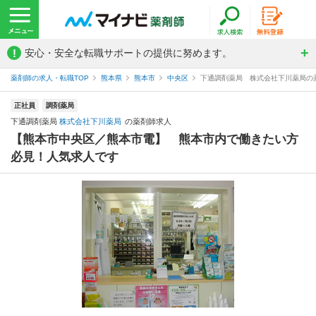
!
安心・安全な転職サポートの提供に努めます。
薬剤師の求人・転職TOP
熊本県
熊本市
中央区
下通調剤薬局 株式会社下川薬局の
正社員
調剤薬局
下通調剤薬局
株式会社下川薬局
の薬剤師求人
【熊本市中央区／熊本市電】 熊本市内で働きたい方
必見！人気求人です