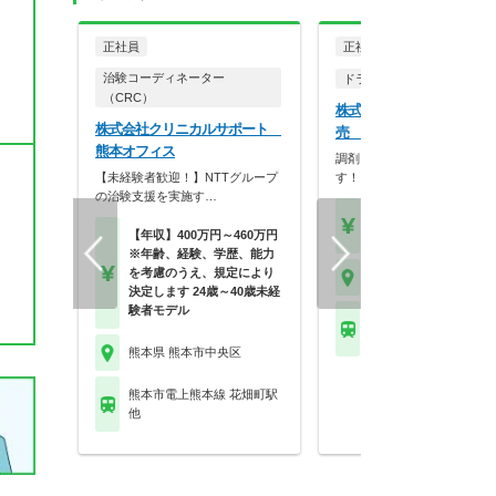
正社員
正社員
治験コーディネーター
ドラッグストア（OTCのみ
（CRC）
株式会社マツモトキヨシ九
株式会社クリニカルサポート
売 黒髪店
熊本オフィス
調剤・OTCどちらも勉強で
【未経験者歓迎！】NTTグループ
す！
の治験支援を実施す…
【月収】40.0万円
【年収】400万円～460万円
【年収】480万円～60
※年齢、経験、学歴、能力
を考慮のうえ、規定により
熊本県 熊本市中央区
決定します 24歳～40歳未経
験者モデル
熊本電気鉄道藤崎線 黒
駅
熊本県 熊本市中央区
熊本市電上熊本線 花畑町駅
他