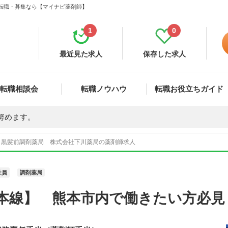
・転職・募集なら【マイナビ薬剤師】
1
0
最近見た求人
保存した求人
転職相談会
転職ノウハウ
転職お役立ちガイド
努めます。
黒髪前調剤薬局 株式会社下川薬局の薬剤師求人
社員
調剤薬局
肥本線】 熊本市内で働きたい方必見