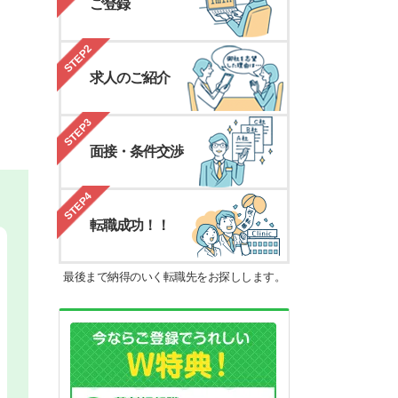
ご登録
STEP2
求人のご紹介
STEP3
面接・条件交渉
STEP4
転職成功！！
最後まで納得のいく転職先をお探しします。