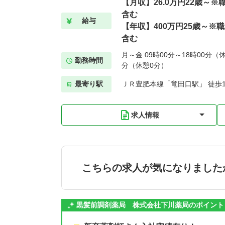
【月収】26.0万円22歳～
含む
給与
【年収】400万円25歳～※
含む
月～金:09時00分～18時00分（休
勤務時間
分（休憩0分）
最寄り駅
ＪＲ豊肥本線「竜田口駅」 徒歩1
求人情報
こちらの求人が気になりました
黒髪前調剤薬局 株式会社下川薬局のポイント