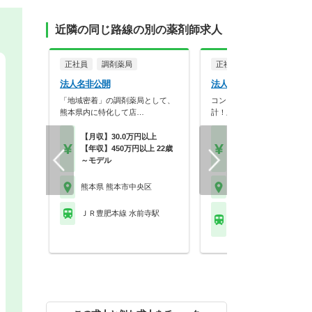
近隣の同じ路線の別の薬剤師求人
正社員
調剤薬局
正社員
調剤薬局
法人名非公開
法人名非公開
「地域密着」の調剤薬局として、
コンプライアンス重視の店舗
熊本県内に特化して店…
計！上場企業母体で研修…
【月収】30.0万円以上
【月収】26.2万円～41.
【年収】450万円以上 22歳
円
～モデル
【年収】393万円～60
熊本県 熊本市中央区
熊本県 熊本市中央区
ＪＲ豊肥本線 水前寺駅
ＪＲ豊肥本線 東海学園
他