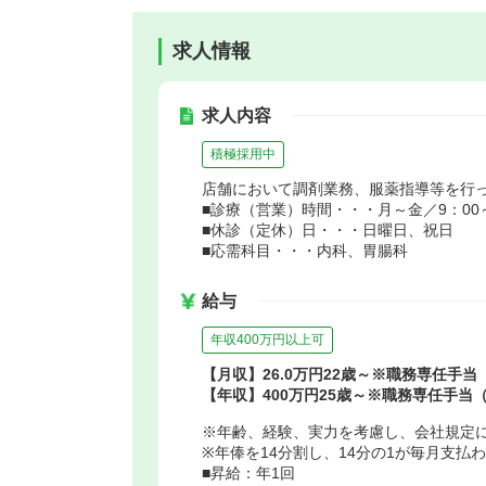
求人情報
求人内容
積極採用中
店舗において調剤業務、服薬指導等を行
■診療（営業）時間・・・月～金／9：00～1
■休診（定休）日・・・日曜日、祝日
■応需科目・・・内科、胃腸科
給与
年収400万円以上可
【月収】26.0万円22歳～※職務専任手
【年収】400万円25歳～※職務専任手当
※年齢、経験、実力を考慮し、会社規定
※年俸を14分割し、14分の1が毎月支払
■昇給：年1回