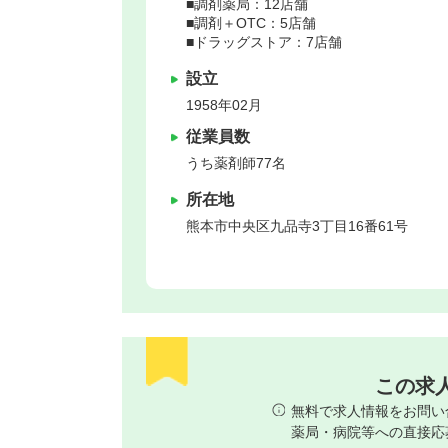
■調剤薬局：12店舗
■調剤＋OTC：5店舗
■ドラッグストア：7店舗
設立
1958年02月
従業員数
うち薬剤師77名
所在地
熊本市中央区
九品寺3丁目16番61号
この求
無料で求人情報をお問い
薬局・病院等への直接応