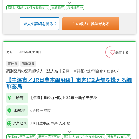
原則、引越しを伴う転勤なし
車通勤可
積極採用中
求人の詳細を見る
この求人に興味がある
更新日：2025年8月18日
保存する
正社員
調剤薬局
調剤薬局の薬剤師求人（法人名非公開 ※詳細はお問合せください）
【中津市／JR日豊本線沿線】市内に2店舗を構える調
剤薬局
給与
【年収】650万円以上 24歳～新卒モデル
勤務地
大分県 中津市
アクセス
ＪＲ日豊本線 中津(大分)駅
年収650万円以上可
新卒も応募可能
原則、引越しを伴う転勤なし
残業月10ｈ以下