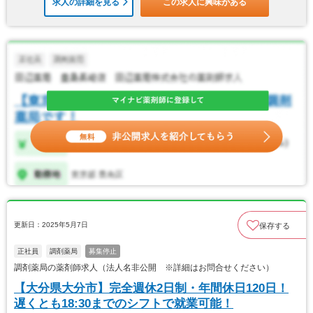
求人の詳細を見る
この求人に興味がある
更新日：2025年5月7日
保存する
正社員
調剤薬局
募集停止
調剤薬局の薬剤師求人（法人名非公開 ※詳細はお問合せください）
【大分県大分市】完全週休2日制・年間休日120日！
遅くとも18:30までのシフトで就業可能！