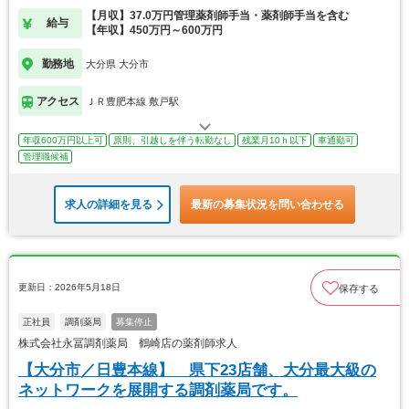
【月収】37.0万円管理薬剤師手当・薬剤師手当を含む
給与
【年収】450万円～600万円
勤務地
大分県 大分市
アクセス
ＪＲ豊肥本線 敷戸駅
年収600万円以上可
原則、引越しを伴う転勤なし
残業月10ｈ以下
車通勤可
管理職候補
求人の詳細を見る
最新の募集状況を問い合わせる
更新日：2026年5月18日
保存する
正社員
調剤薬局
募集停止
株式会社永冨調剤薬局 鶴崎店の薬剤師求人
【大分市／日豊本線】 県下23店舗、大分最大級の
ネットワークを展開する調剤薬局です。