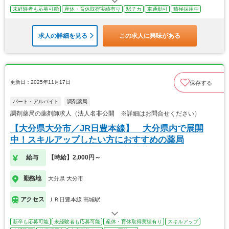
未経験者も応募可能
産休・育休取得実績有り
駅チカ
車通勤可
積極採用中
求人の詳細を見る
この求人に興味がある
更新日：2025年11月17日
保存する
パート・アルバイト
調剤薬局
調剤薬局の薬剤師求人（法人名非公開 ※詳細はお問合せください）
【大分県大分市／JR日豊本線】 大分県内で展開
中！スキルアップしたい方におすすめの薬局
給与
【時給】2,000円～
勤務地
大分県 大分市
アクセス
ＪＲ日豊本線 高城駅
新卒も応募可能
未経験者も応募可能
産休・育休取得実績有り
スキルアップ