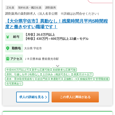
正社員
契約社員・嘱託社員
調剤薬局
調剤薬局の薬剤師求人（法人名非公開 ※詳細はお問合せください）
【大分県宇佐市】異動なし！残業時間月平均5時間程
度と働きやすい職場です！
【月収】26.0万円以上
給与
【年収】430万円～600万円以上 22歳～モデル
勤務地
大分県 宇佐市
アクセス
ＪＲ日豊本線 豊前善光寺駅
年収600万円以上可
新卒も応募可能
未経験者も応募可能
原則、引越しを伴う転勤なし
土日休み（相談可含む）
残業月10ｈ以下
産休・育休取得実績有り
総合門前
車通勤可
店舗数1～9
積極採用中
管理職候補
在宅業務あり
求人の詳細を見る
この求人に興味がある