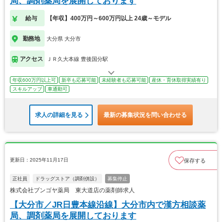
局、調剤薬局を展開しております
給与
【年収】400万円～600万円以上 24歳～モデル
勤務地
大分県 大分市
アクセス
ＪＲ久大本線 豊後国分駅
年収600万円以上可
新卒も応募可能
未経験者も応募可能
産休・育休取得実績有り
スキルアップ
車通勤可
求人の詳細を見る
最新の募集状況を問い合わせる
更新日：2025年11月17日
保存する
正社員
ドラッグストア（調剤併設）
募集停止
株式会社ブンゴヤ薬局 東大道店の薬剤師求人
【大分市／JR日豊本線沿線】大分市内で漢方相談薬
局、調剤薬局を展開しております