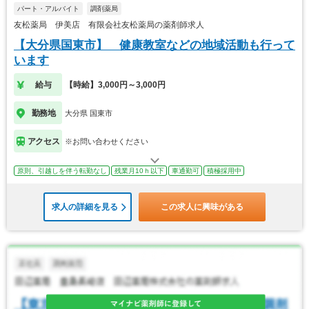
パート・アルバイト
調剤薬局
友松薬局 伊美店 有限会社友松薬局の薬剤師求人
【大分県国東市】 健康教室などの地域活動も行って
います
給与
【時給】3,000円～3,000円
勤務地
大分県 国東市
アクセス
※お問い合わせください
原則、引越しを伴う転勤なし
残業月10ｈ以下
車通勤可
積極採用中
求人の詳細を見る
この求人に興味がある