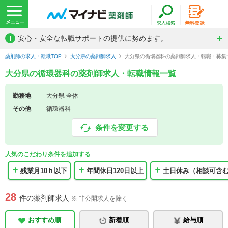
!
安心・安全な転職サポートの提供に努めます。
薬剤師の求人・転職TOP
大分県の薬剤師求人
大分県の循環器科の薬剤師求人・転職・募集
大分県の循環器科の薬剤師求人・転職情報一覧
勤務地
大分県 全体
その他
循環器科
条件を変更する
人気のこだわり条件を追加する
残業月10ｈ以下
年間休日120日以上
土日休み（相談可含
28
件の薬剤師求人
※ 非公開求人を除く
おすすめ順
新着順
給与順