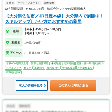
正社員
パート・アルバイト
調剤薬局
ゆう調剤薬局 佐伯コスモ店 株式会社ソメヤの薬剤師求人
【大分県佐伯市／JR日豊本線】大分県内で展開中！
スキルアップしたい方におすすめの薬局
【年収】450万円～600万円
給与
【時給】2,000円～
勤務地
大分県 佐伯市
アクセス
ＪＲ日豊本線 上岡駅
年収600万円以上可
新卒も応募可能
未経験者も応募可能
産休・育休取得実績有り
スキルアップ
駅チカ
車通勤可
積極採用中
管理職候補
在宅業務あり
WEB面接OK
求人の詳細を見る
この求人に興味がある