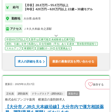
【月収】28.0万円～55.0万円以上
給与
【年収】420万円～620万円以上 22歳～30歳モデル
勤務地
大分県 由布市
アクセス
ＪＲ久大本線 向之原駅
年収600万円以上可
新卒も応募可能
未経験者も応募可能
原則、引越しを伴う転勤なし
住宅補助（手当）あり
産休・育休取得実績有り
スキルアップ
車通勤可
店舗数10～29
在宅業務あり
求人の詳細を見る
最新の募集状況を問い合わせる
更新日：2025年11月17日
保存する
正社員
調剤薬局
ドラッグストア（調剤併設）
募集停止
株式会社ブンゴヤ薬局 横瀬店の薬剤師求人
【大分市／JR久大本線沿線】大分市内で漢方相談薬