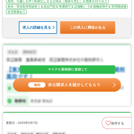
原則、引越しを伴う転勤なし
土日休み（相談可含む）
残業月10ｈ以下
産休・育休取得実績有り
総合門前
車通勤可
店舗数1～9
積極採用中
管理職候補
在宅業務あり
求人の詳細を見る
この求人に興味がある
更新日：2025年5月7日
保存する