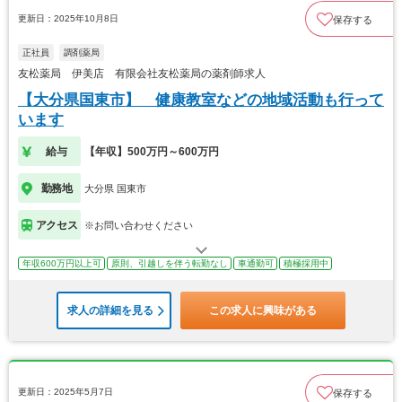
更新日：2025年10月8日
保存する
正社員
調剤薬局
友松薬局 伊美店 有限会社友松薬局の薬剤師求人
【大分県国東市】 健康教室などの地域活動も行って
います
給与
【年収】500万円～600万円
勤務地
大分県 国東市
アクセス
※お問い合わせください
年収600万円以上可
原則、引越しを伴う転勤なし
車通勤可
積極採用中
求人の詳細を見る
この求人に興味がある
更新日：2025年5月7日
保存する