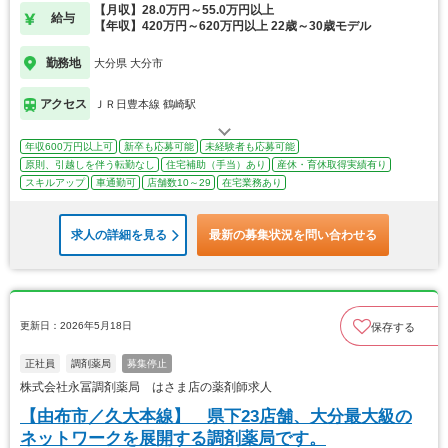
【月収】28.0万円～55.0万円以上
給与
【年収】420万円～620万円以上 22歳～30歳モデル
勤務地
大分県 大分市
アクセス
ＪＲ日豊本線 鶴崎駅
年収600万円以上可
新卒も応募可能
未経験者も応募可能
原則、引越しを伴う転勤なし
住宅補助（手当）あり
産休・育休取得実績有り
スキルアップ
車通勤可
店舗数10～29
在宅業務あり
求人の詳細を見る
最新の募集状況を問い合わせる
更新日：2026年5月18日
保存する
正社員
調剤薬局
募集停止
株式会社永冨調剤薬局 はさま店の薬剤師求人
【由布市／久大本線】 県下23店舗、大分最大級の
ネットワークを展開する調剤薬局です。