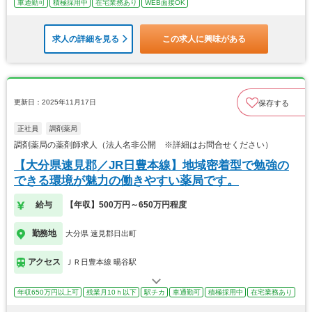
車通勤可
積極採用中
在宅業務あり
WEB面接OK
求人の詳細を見る
この求人に興味がある
更新日：2025年11月17日
保存する
正社員
調剤薬局
調剤薬局の薬剤師求人（法人名非公開 ※詳細はお問合せください）
【大分県速見郡／JR日豊本線】地域密着型で勉強の
できる環境が魅力の働きやすい薬局です。
給与
【年収】500万円～650万円程度
勤務地
大分県 速見郡日出町
アクセス
ＪＲ日豊本線 暘谷駅
年収650万円以上可
残業月10ｈ以下
駅チカ
車通勤可
積極採用中
在宅業務あり