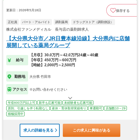
更新日：2026年5月18日
保存する
正社員
パート・アルバイト
調剤薬局
ドラッグストア（調剤併設）
株式会社ファンメディカル 長与店の薬剤師求人
【大分県大分市／JR日豊本線沿線】大分県内に店舗
展開している薬局グループ
【月収】30.0万円～42.0万円24歳～40歳
給与
【年収】450万円～600万円
【時給】2,000円～2,500円
勤務地
大分県 竹田市
アクセス
※お問い合わせください
年収600万円以上可
新卒も応募可能
未経験者も応募可能
原則、引越しを伴う転勤なし
産休・育休取得実績有り
車通勤可
店舗数10～29
積極採用中
求人の詳細を見る
この求人に興味がある