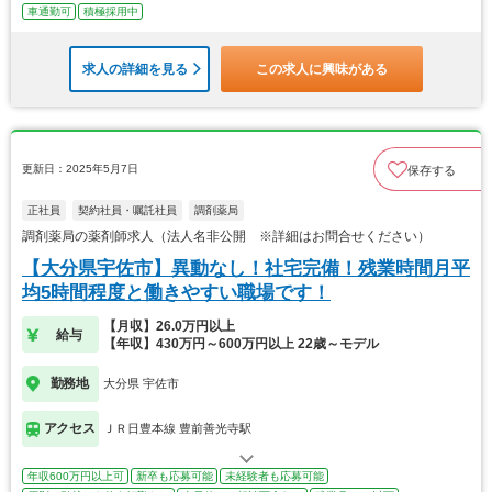
車通勤可
積極採用中
求人の詳細を見る
この求人に興味がある
更新日：2025年5月7日
保存する
正社員
契約社員・嘱託社員
調剤薬局
調剤薬局の薬剤師求人（法人名非公開 ※詳細はお問合せください）
【大分県宇佐市】異動なし！社宅完備！残業時間月平
均5時間程度と働きやすい職場です！
【月収】26.0万円以上
給与
【年収】430万円～600万円以上 22歳～モデル
勤務地
大分県 宇佐市
アクセス
ＪＲ日豊本線 豊前善光寺駅
年収600万円以上可
新卒も応募可能
未経験者も応募可能