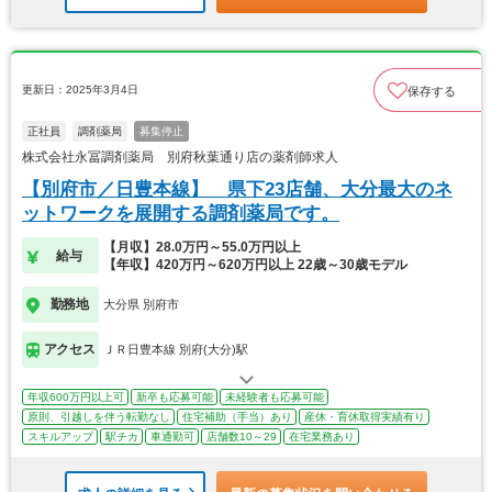
更新日：2025年3月4日
保存する
正社員
調剤薬局
募集停止
株式会社永冨調剤薬局 別府秋葉通り店の薬剤師求人
【別府市／日豊本線】 県下23店舗、大分最大のネ
ットワークを展開する調剤薬局です。
【月収】28.0万円～55.0万円以上
給与
【年収】420万円～620万円以上 22歳～30歳モデル
勤務地
大分県 別府市
アクセス
ＪＲ日豊本線 別府(大分)駅
年収600万円以上可
新卒も応募可能
未経験者も応募可能
原則、引越しを伴う転勤なし
住宅補助（手当）あり
産休・育休取得実績有り
スキルアップ
駅チカ
車通勤可
店舗数10～29
在宅業務あり