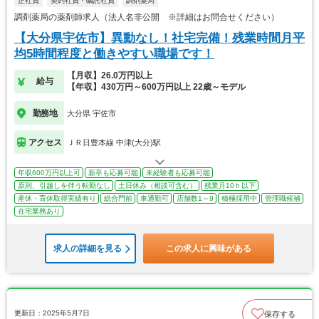
正社員
契約社員・嘱託社員
調剤薬局
調剤薬局の薬剤師求人（法人名非公開 ※詳細はお問合せください）
【大分県宇佐市】異動なし！社宅完備！残業時間月平
均5時間程度と働きやすい職場です！
【月収】26.0万円以上
給与
【年収】430万円～600万円以上 22歳～モデル
勤務地
大分県 宇佐市
アクセス
ＪＲ日豊本線 中津(大分)駅
年収600万円以上可
新卒も応募可能
未経験者も応募可能
原則、引越しを伴う転勤なし
土日休み（相談可含む）
残業月10ｈ以下
産休・育休取得実績有り
総合門前
車通勤可
店舗数1～9
積極採用中
管理職候補
在宅業務あり
求人の詳細を見る
この求人に興味がある
更新日：2025年5月7日
保存する