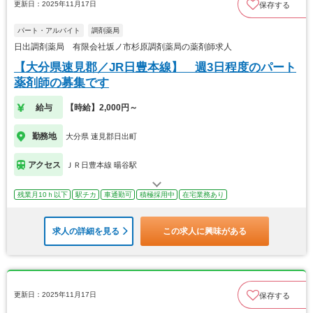
更新日：2025年11月17日
保存する
パート・アルバイト
調剤薬局
日出調剤薬局 有限会社坂ノ市杉原調剤薬局の薬剤師求人
【大分県速見郡／JR日豊本線】 週3日程度のパート
薬剤師の募集です
給与
【時給】2,000円～
勤務地
大分県 速見郡日出町
アクセス
ＪＲ日豊本線 暘谷駅
残業月10ｈ以下
駅チカ
車通勤可
積極採用中
在宅業務あり
求人の詳細を見る
この求人に興味がある
更新日：2025年11月17日
保存する