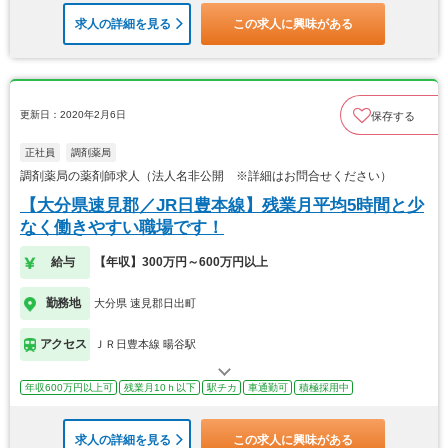
求人の詳細を見る
この求人に興味がある
更新日：2020年2月6日
保存する
正社員
調剤薬局
調剤薬局の薬剤師求人（法人名非公開 ※詳細はお問合せください）
【大分県速見郡／JR日豊本線】残業月平均5時間と少
なく働きやすい職場です！
給与
【年収】300万円～600万円以上
勤務地
大分県 速見郡日出町
アクセス
ＪＲ日豊本線 暘谷駅
年収600万円以上可
残業月10ｈ以下
駅チカ
車通勤可
積極採用中
求人の詳細を見る
この求人に興味がある