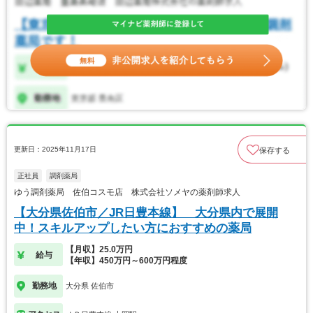
更新日：2025年11月17日
保存する
正社員
調剤薬局
ゆう調剤薬局 佐伯コスモ店 株式会社ソメヤの薬剤師求人
【大分県佐伯市／JR日豊本線】 大分県内で展開
中！スキルアップしたい方におすすめの薬局
【月収】25.0万円
給与
【年収】450万円～600万円程度
勤務地
大分県 佐伯市