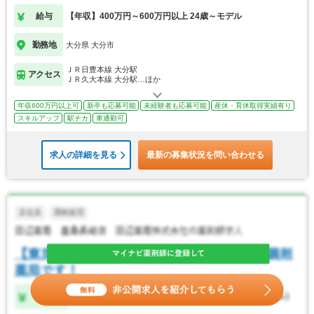
給与
【年収】400万円～600万円以上 24歳～モデル
勤務地
大分県 大分市
ＪＲ日豊本線 大分駅
アクセス
ＪＲ久大本線 大分駅…ほか
年収600万円以上可
新卒も応募可能
未経験者も応募可能
産休・育休取得実績有り
スキルアップ
駅チカ
車通勤可
求人の詳細を見る
最新の募集状況を問い合わせる