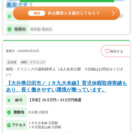
更新日：2026年5月22日
保存する
正社員
病院・クリニック
病院・クリニックの薬剤師求人（法人名非公開 ※詳細はお問合せくださ
い）
【大分県日田市／ＪＲ九大本線】育児休暇取得実績も
あり、長く働きやすい環境が整っています。
給与
【月収】25.5万円～33.5万円程度
勤務地
大分県 日田市
ＪＲ久大本線 日田駅
アクセス
ＪＲ日田彦山線 日田駅