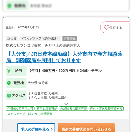
更新日：2025年11月17日
保存する
正社員
ドラッグストア（調剤併設）
募集停止
株式会社ブンゴヤ薬局 みどり店の薬剤師求人
【大分市／JR日豊本線沿線】大分市内で漢方相談薬
局、調剤薬局を展開しております
給与
【年収】400万円～600万円以上 24歳～モデル
勤務地
大分県 大分市
ＪＲ日豊本線 大分駅
アクセス
ＪＲ久大本線 大分駅…ほか
年収600万円以上可
新卒も応募可能
未経験者も応募可能
産休・育休取得実績有り
スキルアップ
駅チカ
車通勤可
求人の詳細を見る
最新の募集状況を問い合わせる