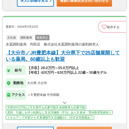
求人の詳細を見る
最新の募集状況を問い合わせる
更新日：2024年3月22日
保存する
正社員
調剤薬局
募集停止
永冨調剤薬局 判田店 株式会社永冨調剤薬局の薬剤師求人
【大分市／JR豊肥本線】大分県下で25店舗展開して
いる薬局。60歳以上も歓迎
【月収】28.0万円～55.0万円以上
給与
【年収】420万円～620万円以上 22歳～30歳モデル
勤務地
大分県 大分市
アクセス
ＪＲ豊肥本線 中判田駅
年収600万円以上可
新卒も応募可能
未経験者も応募可能
原則、引越しを伴う転勤なし
住宅補助（手当）あり
産休・育休取得実績有り
スキルアップ
駅チカ
車通勤可
店舗数10～29
在宅業務あり