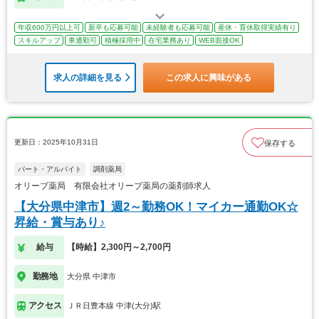
年収600万円以上可
新卒も応募可能
未経験者も応募可能
産休・育休取得実績有り
スキルアップ
車通勤可
積極採用中
在宅業務あり
WEB面接OK
求人の詳細を見る
この求人に興味がある
更新日：2025年10月31日
保存する
パート・アルバイト
調剤薬局
オリーブ薬局 有限会社オリーブ薬局の薬剤師求人
【大分県中津市】週2～勤務OK！マイカー通勤OK☆
昇給・賞与あり♪
給与
【時給】2,300円～2,700円
勤務地
大分県 中津市
アクセス
ＪＲ日豊本線 中津(大分)駅