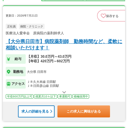
更新日：2026年7月21日
保存する
正社員
病院・クリニック
医療法人愛幸会 原病院の薬剤師求人
【大分県日田市】病院薬剤師 勤務時間など、柔軟に
相談いただけます！
【月収】30.0万円～43.0万円
給与
【年収】420万円～602万円
勤務地
大分県 日田市
ＪＲ久大本線 日田駅
アクセス
ＪＲ日田彦山線 日田駅
年収600万円以上可
残業月10ｈ以下
車通勤可
積極採用中
求人の詳細を見る
この求人に興味がある