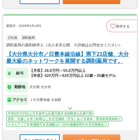
更新日：2026年5月18日
保存する
正社員
調剤薬局
調剤薬局の薬剤師求人（法人名非公開 ※詳細はお問合せください）
【大分県大分市／日豊本線沿線】県下23店舗、大分
最大級のネットワークを展開する調剤薬局です。
【月収】28.0万円～55.0万円以上
給与
【年収】420万円～620万円以上 22歳～30歳モデル
勤務地
大分県 大分市
アクセス
ＪＲ日豊本線 大在駅
年収600万円以上可
新卒も応募可能
未経験者も応募可能
原則、引越しを伴う転勤なし
住宅補助（手当）あり
産休・育休取得実績有り
スキルアップ
車通勤可
店舗数10～29
積極採用中
在宅業務あり