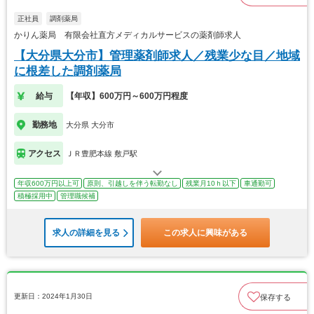
正社員
調剤薬局
かりん薬局 有限会社直方メディカルサービスの薬剤師求人
【大分県大分市】管理薬剤師求人／残業少な目／地域
に根差した調剤薬局
給与
【年収】600万円～600万円程度
勤務地
大分県 大分市
アクセス
ＪＲ豊肥本線 敷戸駅
年収600万円以上可
原則、引越しを伴う転勤なし
残業月10ｈ以下
車通勤可
積極採用中
管理職候補
求人の詳細を見る
この求人に興味がある
更新日：2024年1月30日
保存する