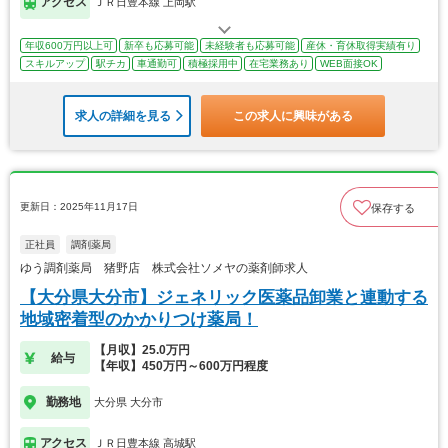
アクセス
ＪＲ日豊本線 上岡駅
年収600万円以上可
新卒も応募可能
未経験者も応募可能
産休・育休取得実績有り
スキルアップ
駅チカ
車通勤可
積極採用中
在宅業務あり
WEB面接OK
求人の詳細を見る
この求人に興味がある
更新日：2025年11月17日
保存する
正社員
調剤薬局
ゆう調剤薬局 猪野店 株式会社ソメヤの薬剤師求人
【大分県大分市】ジェネリック医薬品卸業と連動する
地域密着型のかかりつけ薬局！
【月収】25.0万円
給与
【年収】450万円～600万円程度
勤務地
大分県 大分市
アクセス
ＪＲ日豊本線 高城駅