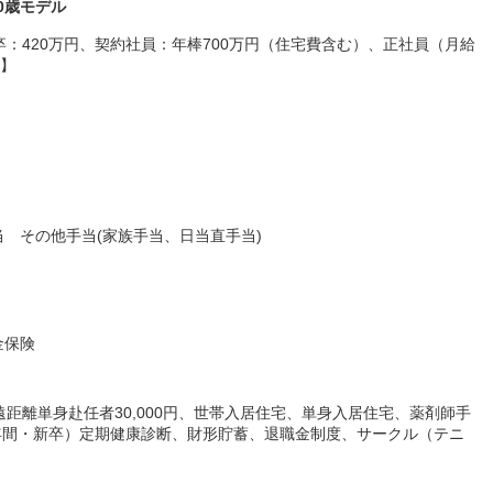
30歳モデル
新卒：420万円、契約社員：年棒700万円（住宅費含む）、正社員（月給
慮】
 その他手当(家族手当、日当直手当)
金保険
：遠距離単身赴任者30,000円、世帯入居住宅、単身入居住宅、薬剤師手
円（2年間・新卒）定期健康診断、財形貯蓄、退職金制度、サークル（テニ