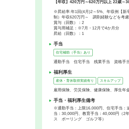
【年収】420万円～620万円以上 22歳～
※昇給率:年1回(4月)2～5%、年収例【
制）年収620万円～ 調剤経験などを考
賞与（回数）：2
賞与用補足：※7月・12月で4か月分
昇給（回数）：1
手当
住宅補助（手当）あり
通勤手当 住宅手当 残業手当 資格手当
福利厚生
産休・育休取得実績有り
スキルアップ
雇用保険、労災保険、健康保険、厚生年
手当・福利厚生備考
※通勤手当：上限16,000円、住宅手当
当：30,000円、教育手当：40,000
ス ボーリング ゴルフ等）