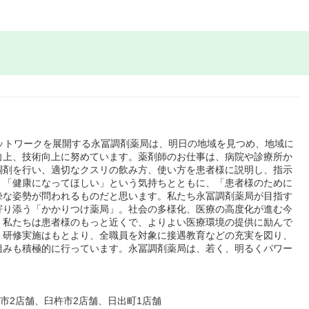
ットワークを展開する永冨調剤薬局は、明日の地域を見つめ、地域に
向上、技術向上に努めています。薬剤師のお仕事は、病院や診療所か
調剤を行い、適切なクスリの飲み方、使い方を患者様に説明し、指示
、「健康になってほしい」という気持ちとともに、「患者様のために
摯な姿勢が問われるものだと思います。私たち永冨調剤薬局が目指す
寄り添う「かかりつけ薬局」。社会の多様化、医療の高度化が進む今
、私たちは患者様のもっと近くで、よりよい医療環境の提供に励んで
、研修実施はもとより、全職員を対象に接遇教育などの充実を図り、
組みも積極的に行っています。永冨調剤薬局は、若く、明るくパワー
市2店舗、臼杵市2店舗、日出町1店舗