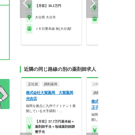
【月収】30.1万円
大分県 大分市
大分県 大分市
※お問い合わせくださ
ＪＲ日豊本線 牧(大分)駅
近隣の同じ路線の別の薬剤師求人
正社員
調剤薬局
パート・アルバイト
株式会社大賀薬局 大賀薬局
調剤薬局
光吉店
株式会社大賀薬局 大賀薬
福岡を拠点に九州でドミナント展
王子店
開している大手調剤・…
福岡を拠点に九州でドミナン
開している大手調剤・…
【月収】37.7万円基本給＋
薬剤師手当＋地域薬剤師調
【時給】2,500円～
整手当