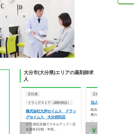
大分市(大分県)エリアの薬剤師求
人
正社員
正社員
調剤薬局
法人名非公開
ドラッグストア（調剤併設）
総合科目を応需している365
株式会社九州セイムス ドラッ
業の店舗です。
グセイムス 大分岩田店
…
OTC併設店舗でスキルアップ！完
全週休2日制・年収…
【年収】500万円～72