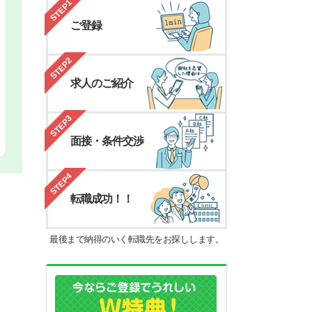
STEP1
ご登録
STEP2
求人のご紹介
STEP3
面接・条件交渉
STEP4
転職成功！！
最後まで納得のいく転職先をお探しします。