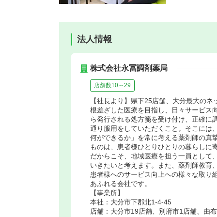
法人情報
株式会社永冨調剤薬局
店舗数10～29
【社長より】県下25店舗、大分最大のネ
根差ざした医療を目指し、日々サービス
ら発行される処方箋を受け付け、正確に
通り服用をしていただくこと。そこには
何ができるか」を常に考える薬剤師の真
ものは、患者様ひとりひとりの暮らしに
だからこそ、地域医療を担う一員として
いきたいと考えます。また、薬剤師教育
患者様へのサービス向上への様々な取り
あふれる会社です。
【事業所】
本社：大分市下郡北1-4-45
店舗：大分市19店舗、別府市1店舗、由布