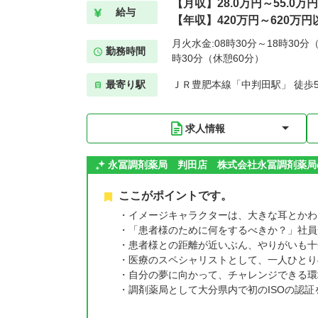
【月収】28.0万円～55.0万
給与
【年収】420万円～620万円
月火水金:08時30分～18時30分（
勤務時間
時30分（休憩60分）
最寄り駅
ＪＲ豊肥本線「中判田駅」 徒歩
求人情報
永冨調剤薬局 判田店 株式会社永冨調剤薬局
ここがポイントです。
・イメージキャラクターは、大きな耳とかわ
・「患者様のために何をするべきか？」社員
・患者様との距離が近いぶん、やりがいも十
・医療のスペシャリストとして、一人ひとり
・自分の夢に向かって、チャレンジできる環
・調剤薬局として大分県内で初のISOの認証