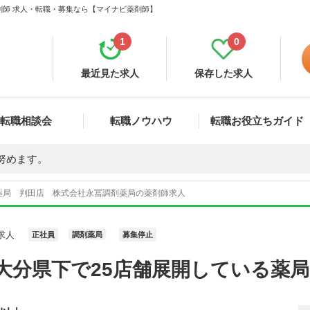
剤師 求人・転職・募集なら【マイナビ薬剤師】
1
0
最近見た求人
保存した求人
転職相談会
転職ノウハウ
転職お役立ちガイド
努めます。
薬局 判田店 株式会社永冨調剤薬局の薬剤師求人
求人
正社員
調剤薬局
募集停止
大分県下で25店舗展開している薬局