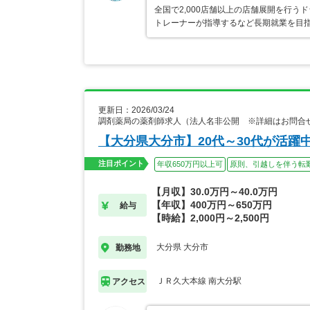
全国で2,000店舗以上の店舗展開を行
トレーナーが指導するなど長期就業を目指
更新日：2026/03/24
調剤薬局の薬剤師求人（法人名非公開 ※詳細はお問合
【大分県大分市】20代～30代が活
注目ポイント
年収650万円以上可
原則、引越しを伴う転
【月収】30.0万円～40.0万円
【年収】400万円～650万円
給与
【時給】2,000円～2,500円
大分県 大分市
勤務地
ＪＲ久大本線 南大分駅
アクセス