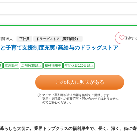
保存す
剤師求人
正社員
ドラッグストア（調剤併設）
と子育て支援制度充実♪高給与のドラッグストア
り
車通勤可
店舗数30以上
積極採用中
年間休日120日以上
この求人に興味がある
マイナビ薬剤師が求人情報を無料でご提供します。
薬局・病院等への直接応募・問い合わせではありません
のでご安心ください。
暮らしも大切に。業界トップクラスの福利厚生で、長く、深く、街に寄