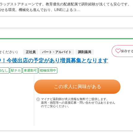
うドラッグストアチェーンです。教育優先の配慮配属で調剤経験が浅くても安心です。
せる環境。機械化も進んでおり、LINEによるコ…
保存す
せください）
正社員
パート・アルバイト
調剤薬局
躍中！今後出店の予定があり増員募集となります
勤なし
駅チカ
車通勤可
積極採用中
この求人に興味がある
マイナビ薬剤師が求人情報を無料でご提供します。
薬局・病院等への直接応募・問い合わせではありません
のでご安心ください。