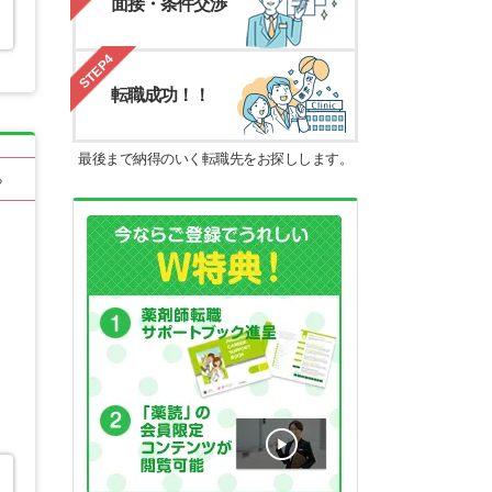
面接・条件交渉
STEP4
転職成功！！
最後まで納得のいく転職先をお探しします。
る