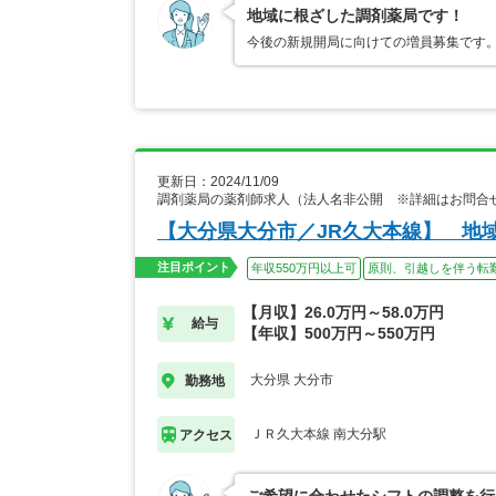
地域に根ざした調剤薬局です！
今後の新規開局に向けての増員募集です
更新日：2024/11/09
調剤薬局の薬剤師求人（法人名非公開 ※詳細はお問合
【大分県大分市／JR久大本線】 地
注目ポイント
年収550万円以上可
原則、引越しを伴う転
【月収】26.0万円～58.0万円
給与
【年収】500万円～550万円
大分県 大分市
勤務地
ＪＲ久大本線 南大分駅
アクセス