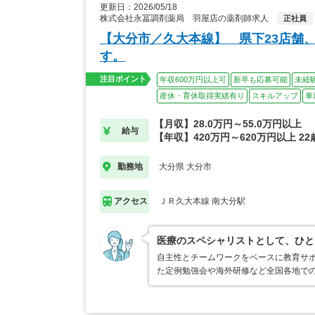
更新日：2026/05/18
株式会社永冨調剤薬局 羽屋店の薬剤師求人
正社員
【大分市／久大本線】 県下23店舗
す。
注目ポイント
年収600万円以上可
新卒も応募可能
未経
産休・育休取得実績有り
スキルアップ
車
【月収】28.0万円～55.0万円以上
給与
【年収】420万円～620万円以上 2
大分県 大分市
勤務地
ＪＲ久大本線 南大分駅
アクセス
医療のスペシャリストとして、ひと
自主性とチームワークをベースに教育サ
た定例勉強会や海外研修など全国各地で