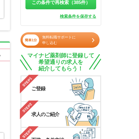
この条件で再検索（
385
件）
検索条件を保存する
無料転職サポートに
簡単1分
申し込む
マイナビ薬剤師に登録して
る
希望通りの求人を
紹介してもらう！
STEP1
ご登録
STEP2
求人のご紹介
STEP3