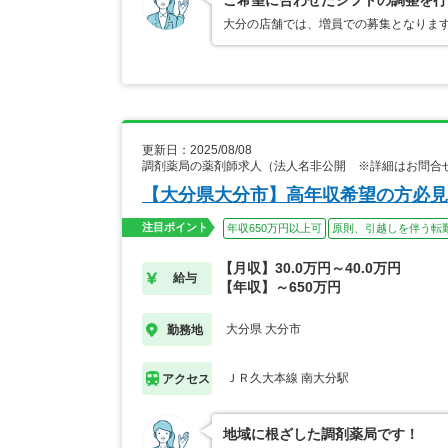
ご希望に合わせたシフトの調整を行
大分の店舗では、増員での募集となりま
更新日：2025/08/08
調剤薬局の薬剤師求人（法人名非公開 ※詳細はお問合
【大分県大分市】高年収希望の方必見！
注目ポイント
年収650万円以上可
原則、引越しを伴う転
【月収】30.0万円～40.0万円
給与
【年収】～650万円
大分県 大分市
勤務地
ＪＲ久大本線 南大分駅
アクセス
地域に根ざした調剤薬局です！