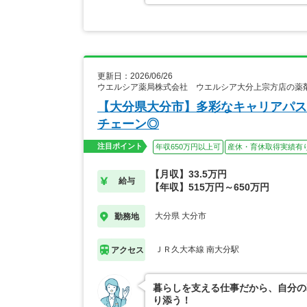
更新日：2026/06/26
ウエルシア薬局株式会社 ウエルシア大分上宗方店の薬
【大分県大分市】多彩なキャリアパス
チェーン◎
注目ポイント
年収650万円以上可
産休・育休取得実績有
【月収】33.5万円
給与
【年収】515万円～650万円
大分県 大分市
勤務地
ＪＲ久大本線 南大分駅
アクセス
暮らしを支える仕事だから、自分の
り添う！