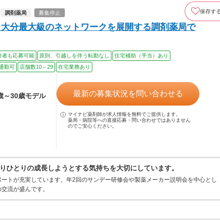
保存す
調剤薬局
募集停止
、大分最大級のネットワークを展開する調剤薬局で
験者も応募可能
原則、引越しを伴う転勤なし
住宅補助（手当）あり
通勤可
店舗数10～29
在宅業務あり
最新の募集状況を問い合わせる
2歳～30歳モデル
マイナビ薬剤師が求人情報を無料でご提供します。
薬局・病院等への直接応募・問い合わせではありません
のでご安心ください。
りひとりの成長しようとする気持ちを大切にしています。
ポートが充実しています。年2回のサンデー研修会や製薬メーカー説明会を中心とし
の交流が盛んです。