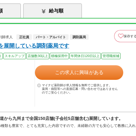
順
給与順
保存す
剤師求人
正社員
パート・アルバイト
調剤薬局
上を展開している調剤薬局です
り
スキルアップ
店舗数30以上
積極採用中
年間休日120日以上
管理職候補
この求人に興味がある
マイナビ薬剤師が求人情報を無料でご提供します。
薬局・病院等への直接応募・問い合わせではありません
のでご安心ください。
から九州まで全国150店舗(子会社5店舗含む)展開しています。
の種類も豊富で、とても充実した内容ですので、未経験の方でも安心して教務に入れ