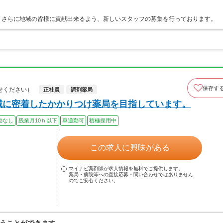
。さらに地域の皆様に貢献出来るよう、新しいスタッフの募集を行っております。
保存す
せください）
正社員
調剤薬局
域に密着したかかりつけ薬局を目指しています。
勤なし
残業月10ｈ以下
車通勤可
積極採用中
この求人に興味がある
マイナビ薬剤師が求人情報を無料でご提供します。
薬局・病院等への直接応募・問い合わせではありません
のでご安心ください。