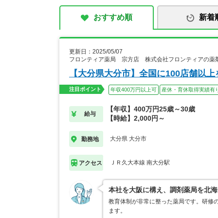
おすすめ順
新着
更新日：2025/05/07
フロンティア薬局 宗方店 株式会社フロンティアの薬
【大分県大分市】全国に100店舗以
注目ポイント
年収400万円以上可
産休・育休取得実績有
【年収】400万円25歳～30歳
給与
【時給】2,000円～
大分県 大分市
勤務地
ＪＲ久大本線 南大分駅
アクセス
本社を大阪に構え、調剤薬局を北海道
教育体制が非常に整った薬局です。研修
ます。