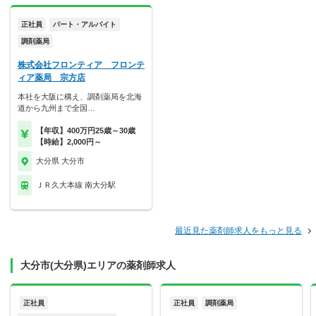
正社員
パート・アルバイト
調剤薬局
株式会社フロンティア フロンテ
ィア薬局 宗方店
本社を大阪に構え、調剤薬局を北海
道から九州まで全国…
【年収】400万円25歳～30歳
【時給】2,000円～
大分県 大分市
ＪＲ久大本線 南大分駅
最近見た薬剤師求人をもっと見る
大分市(大分県)エリアの薬剤師求人
正社員
正社員
調剤薬局