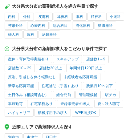
大分県大分市の薬剤師求人を処方科目で探す
内科
外科
皮膚科
耳鼻科
眼科
精神科
小児科
整形外科
心療内科
総合科目
消化器科
循環器科
婦人科
歯科
泌尿器科
大分県大分市の薬剤師求人をこだわり条件で探す
産休・育休取得実績有り
スキルアップ
店舗数1～9
店舗数10～29
店舗数30以上
年間休日120日以上
原則、引越しを伴う転勤なし
未経験者も応募可能
新卒も応募可能
住宅補助（手当）あり
残業月10ｈ以下
土日休み（相談可含む）
総合門前
管理職候補
駅チカ
車通勤可
在宅業務あり
登録販売者の求人
夏～秋入職可
ハイキャリア
積極採用中の求人
WEB面接OK
近隣エリアで薬剤師求人を探す
別府市
中津市
日田市