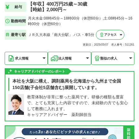
【年収】400万円25歳～30歳
給与
【時給】2,000円～
月火水金:08時45分～18時00分（休憩60分）,土:08時45分～16
勤務時間
時00分（休憩60分）
最寄り駅
ＪＲ久大本線「南大分駅」 バス・車5分
アクセス
更新日：2025/05/07 求人番号：511261
求人情報
法人情報
類似の求人
キャリアアドバイザーのレポート
本社を大阪に構え、調剤薬局を北海道から九州まで全国
150店舗(子会社5店舗含む)展開しています。
教育体制が非常に整った薬局です。研修の種類も豊富
で、とても充実した内容ですので、未経験の方でも安心
して教務に入れます。
キャリアアドバイザー 薬剤師担当