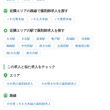
近隣エリアの路線で薬剤師求人を探す
ＪＲ日豊本線
ＪＲ久大本線
ＪＲ豊肥本線
近隣エリアの駅で薬剤師求人を探す
大分駅
大在駅
賀来駅
敷戸駅
高城駅
滝尾駅
鶴崎駅
中判田駅
西大分駅
古国府駅
豊後国分駅
牧(大分)駅
南大分駅
この求人と似た求人をチェック
エリア
大分県の薬剤師求人
大分県大分市の薬剤師求人
路線
大分県ＪＲ久大本線の薬剤師求人