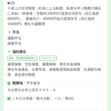
■1回
※借上げ社宅制度（社命による転勤、転居を伴う勤務の場合
に支給）/単身者：月額65,000円の賃貸住宅供与（自己負担
8000円）、家族向け：85000円迄の賃貸住宅（自己負担
15000円）敷礼引越費用
手当
通勤手当
残業手当
福利厚生
産休・育休取得実績有り
スキルアップ
雇用保険、労災保険、健康保険、厚生年金保険
厚生年金基金、企業年金、資格取得奨励金制度、社員割引制
度、資金貸付制度
勤務地・アクセス
大分県大分市上宗方５５５－９
ＪＲ久大本線「南大分駅」 バス・車5分