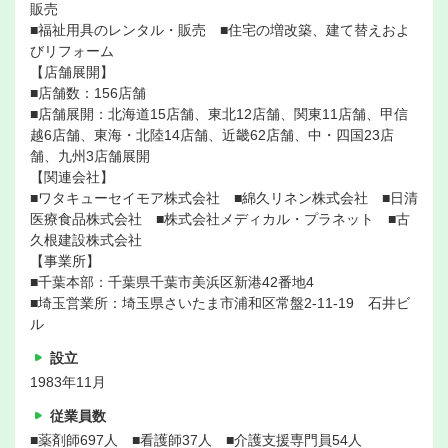
販売
■福祉用具のレンタル・販売 ■住宅の増改築、建て替えおよ
びリフォーム
【店舗展開】
■店舗数：156店舗
■店舗展開：北海道15店舗、東北12店舗、関東11店舗、甲信
越6店舗、東海・北陸14店舗、近畿62店舗、中・四国23店
舗、九州3店舗展開
【関連会社】
■ワタキューセイモア株式会社 ■綿久リネン株式会社 ■日清
医療食品株式会社 ■株式会社メディカル・プラネット ■古
久根建設株式会社
【事業所】
■千葉本部：千葉県千葉市美浜区新港42番地4
■埼玉営業所：埼玉県さいたま市浦和区常盤2-11-19 石井ビ
ル
設立
1983年11月
従業員数
■薬剤師697人 ■看護師37人 ■介護支援専門員54人