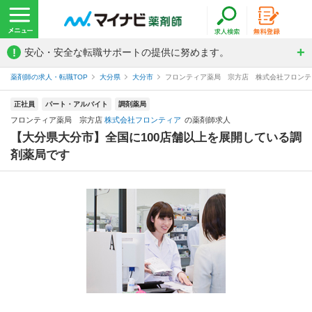
!
安心・安全な転職サポートの提供に努めます。
薬剤師の求人・転職TOP
大分県
大分市
フロンティア薬局 宗方店 株式会社フロンテ
正社員
パート・アルバイト
調剤薬局
フロンティア薬局 宗方店
株式会社フロンティア
の薬剤師求人
【大分県大分市】全国に100店舗以上を展開している調
剤薬局です