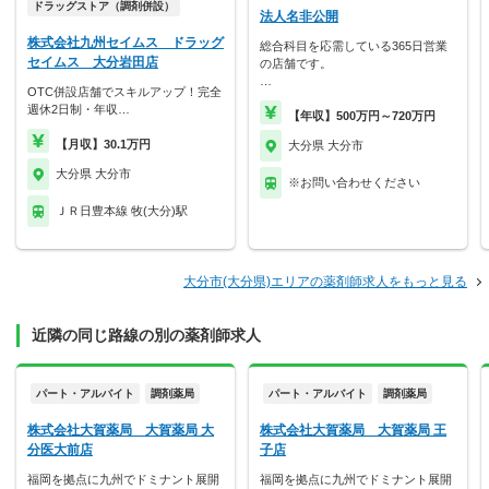
ドラッグストア（調剤併設）
法人名非公開
株式会社九州セイムス ドラッグ
総合科目を応需している365日営業
セイムス 大分岩田店
の店舗です。
…
OTC併設店舗でスキルアップ！完全
週休2日制・年収…
【年収】500万円～720万円
【月収】30.1万円
大分県 大分市
大分県 大分市
※お問い合わせください
ＪＲ日豊本線 牧(大分)駅
大分市(大分県)エリアの薬剤師求人をもっと見る
近隣の同じ路線の別の薬剤師求人
パート・アルバイト
調剤薬局
パート・アルバイト
調剤薬局
株式会社大賀薬局 大賀薬局 大
株式会社大賀薬局 大賀薬局 王
分医大前店
子店
福岡を拠点に九州でドミナント展開
福岡を拠点に九州でドミナント展開