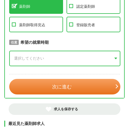
薬剤師
認定薬剤師
薬剤師取得見込
登録販売者
取得予定年
希望の就業時期
必須
任意
年 3月
次に進む
求人を保存する
最近見た薬剤師求人