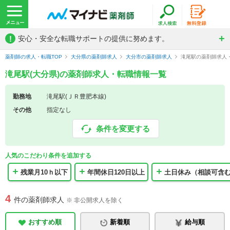
!
安心・安全な転職サポートの提供に努めます。
薬剤師の求人・転職TOP
大分県の薬剤師求人
大分市の薬剤師求人
滝尾駅の薬剤師求人
滝尾駅(大分県)の薬剤師求人・転職情報一覧
勤務地
滝尾駅(ＪＲ豊肥本線)
その他
指定なし
条件を変更する
人気のこだわり条件を追加する
残業月10ｈ以下
年間休日120日以上
土日休み（相談可含
4
件の薬剤師求人
※ 非公開求人を除く
おすすめ順
新着順
給与順