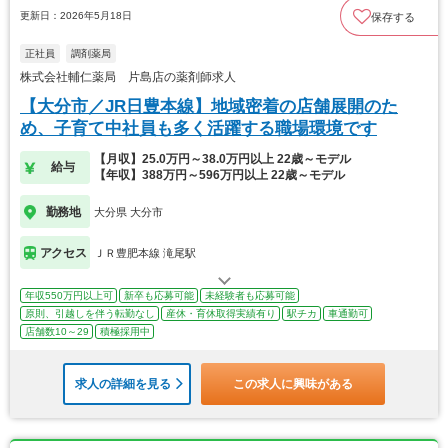
更新日：2026年5月18日
保存する
正社員
調剤薬局
株式会社輔仁薬局 片島店の薬剤師求人
【大分市／JR日豊本線】地域密着の店舗展開のた
め、子育て中社員も多く活躍する職場環境です
【月収】25.0万円～38.0万円以上 22歳～モデル
給与
【年収】388万円～596万円以上 22歳～モデル
勤務地
大分県 大分市
アクセス
ＪＲ豊肥本線 滝尾駅
年収550万円以上可
新卒も応募可能
未経験者も応募可能
原則、引越しを伴う転勤なし
産休・育休取得実績有り
駅チカ
車通勤可
店舗数10～29
積極採用中
求人の詳細を見る
この求人に興味がある