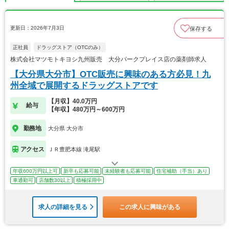
更新日：2026年7月3日
保存する
正社員
ドラッグストア（OTCのみ）
株式会社マツモトキヨシ九州販売 大分パークプレイス店の薬剤師求人
【大分県大分市】OTC販売に興味のある方必見！九
州全域で展開するドラッグストアです
【月収】40.0万円
給与
【年収】480万円～600万円
勤務地
大分県 大分市
アクセス
ＪＲ豊肥本線 滝尾駅
年収600万円以上可
新卒も応募可能
未経験者も応募可能
住宅補助（手当）あり
車通勤可
店舗数30以上
積極採用中
求人の詳細を見る
この求人に興味がある