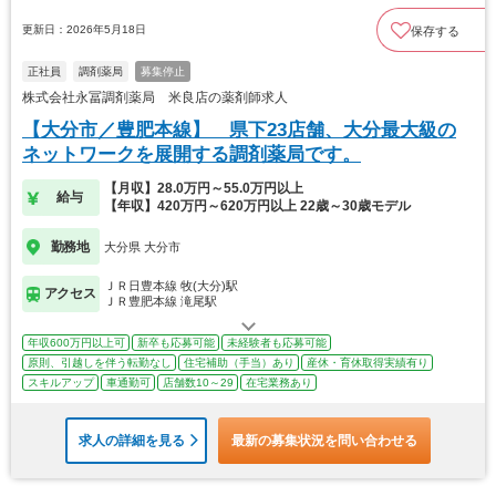
更新日：2026年5月18日
保存する
正社員
調剤薬局
募集停止
株式会社永冨調剤薬局 米良店の薬剤師求人
【大分市／豊肥本線】 県下23店舗、大分最大級の
ネットワークを展開する調剤薬局です。
【月収】28.0万円～55.0万円以上
給与
【年収】420万円～620万円以上 22歳～30歳モデル
勤務地
大分県 大分市
ＪＲ日豊本線 牧(大分)駅
アクセス
ＪＲ豊肥本線 滝尾駅
年収600万円以上可
新卒も応募可能
未経験者も応募可能
原則、引越しを伴う転勤なし
住宅補助（手当）あり
産休・育休取得実績有り
スキルアップ
車通勤可
店舗数10～29
在宅業務あり
求人の詳細を見る
最新の募集状況を問い合わせる