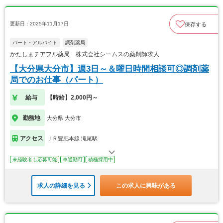
更新日：2025年11月17日
保存する
パート・アルバイト
調剤薬局
かたしまチアフル薬局 株式会社シームスの薬剤師求人
【大分県大分市】週3日～＆曜日時間相談可◎調剤薬
局でのお仕事（パート）
給与
【時給】2,000円～
勤務地
大分県 大分市
アクセス
ＪＲ豊肥本線 滝尾駅
未経験者も応募可能
車通勤可
積極採用中
求人の詳細を見る
この求人に興味がある