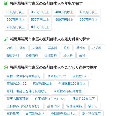
福岡県福岡市東区の薬剤師求人を年収で探す
300万円以上
350万円以上
400万円以上
450万円以上
500万円以上
550万円以上
600万円以上
650万円以上
700万円以上
800万円以上
福岡県福岡市東区の薬剤師求人を処方科目で探す
内科
外科
皮膚科
耳鼻科
眼科
精神科
小児科
整形外科
心療内科
循環器科
婦人科
歯科
福岡県福岡市東区の薬剤師求人をこだわり条件で探す
産休・育休取得実績有り
スキルアップ
店舗数1～9
店舗数10～29
店舗数30以上
年間休日120日以上
原則、引越しを伴う転勤なし
未経験者も応募可能
新卒も応募可能
住宅補助（手当）あり
残業月10ｈ以下
土日休み（相談可含む）
総合門前
管理職候補
駅チカ
車通勤可
在宅業務あり
登録販売者の求人
夏～秋入職可