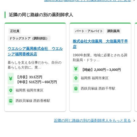
近隣の同じ路線の別の薬剤師求人
正社員
パート・アルバイト
調剤薬局
ドラッグストア（調剤併設）
株式会社大信薬局 大信薬局千早
店
ウエルシア薬局株式会社 ウエル
シア福岡香椎浜店
1960年創業。地域に必要とされる調
剤薬局・ドラッ…
暮らしを支える仕事だから、自分の
暮らしも大切に。業…
【時給】2,000円～3,000円
【月収】33.5万円
福岡県 福岡市東区
【年収】515万円～650万円
西鉄貝塚線 西鉄千早駅
福岡県 福岡市東区
西鉄貝塚線 西鉄香椎駅
近隣の同じ路線の別の薬剤師求人をもっと見る