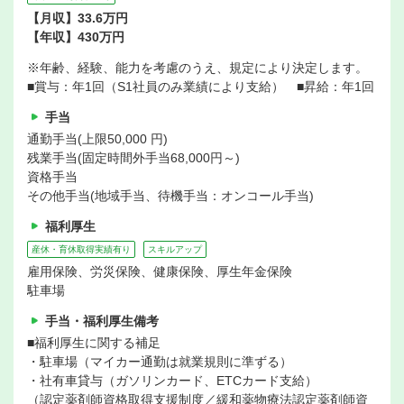
【月収】33.6万円
【年収】430万円
※年齢、経験、能力を考慮のうえ、規定により決定します。
■賞与：年1回（S1社員のみ業績により支給） ■昇給：年1回
手当
通勤手当(上限50,000 円)
残業手当(固定時間外手当68,000円～)
資格手当
その他手当(地域手当、待機手当：オンコール手当)
福利厚生
産休・育休取得実績有り
スキルアップ
雇用保険、労災保険、健康保険、厚生年金保険
駐車場
手当・福利厚生備考
■福利厚生に関する補足
・駐車場（マイカー通勤は就業規則に準ずる）
・社有車貸与（ガソリンカード、ETCカード支給）
（認定薬剤師資格取得支援制度／緩和薬物療法認定薬剤師資