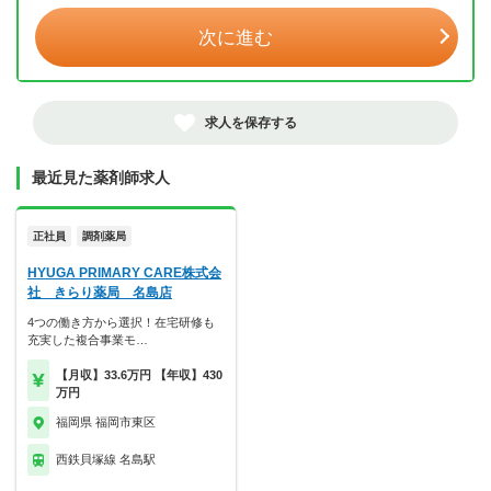
次に進む
求人を保存する
最近見た薬剤師求人
正社員
調剤薬局
HYUGA PRIMARY CARE株式会
社 きらり薬局 名島店
4つの働き方から選択！在宅研修も
充実した複合事業モ…
【月収】33.6万円 【年収】430
万円
福岡県 福岡市東区
西鉄貝塚線 名島駅