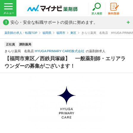
!
安心・安全な転職サポートの提供に努めます。
薬剤師の求人・転職TOP
福岡県
福岡市
東区
きらり薬局 名島店 HYUGA PRIM
正社員
調剤薬局
きらり薬局 名島店
HYUGA PRIMARY CARE株式会社
の薬剤師求人
【福岡市東区／西鉄貝塚線】 一般薬剤師・エリアラ
ウンダーの募集がございます！