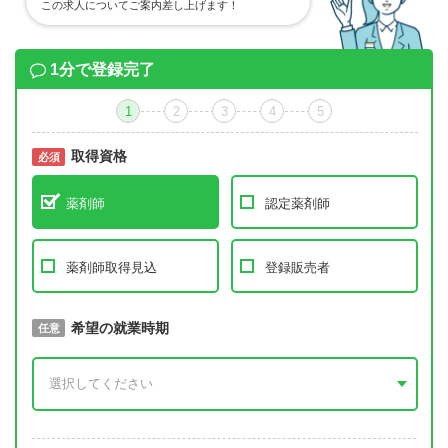
この求人についてご案内差し上げます！
1分で登録完了
1
2
3
4
5
取得資格
必須
必須
薬剤師
認定薬剤師
薬剤師取得見込
登録販売者
取得予定年
希望の就業時期
必須
任意
年 3月