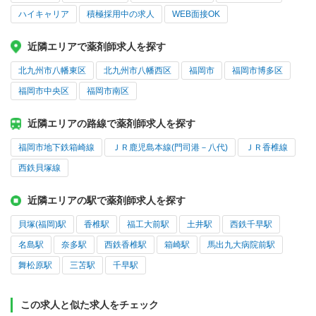
ハイキャリア
積極採用中の求人
WEB面接OK
近隣エリアで薬剤師求人を探す
北九州市八幡東区
北九州市八幡西区
福岡市
福岡市博多区
福岡市中央区
福岡市南区
近隣エリアの路線で薬剤師求人を探す
福岡市地下鉄箱崎線
ＪＲ鹿児島本線(門司港－八代)
ＪＲ香椎線
西鉄貝塚線
近隣エリアの駅で薬剤師求人を探す
貝塚(福岡)駅
香椎駅
福工大前駅
土井駅
西鉄千早駅
名島駅
奈多駅
西鉄香椎駅
箱崎駅
馬出九大病院前駅
舞松原駅
三苫駅
千早駅
この求人と似た求人をチェック