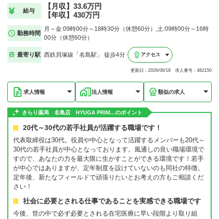
【月収】33.6万円
給与
【年収】430万円
月～金:09時00分～18時30分（休憩60分）,土:09時00分～16時
勤務時間
00分（休憩60分）
最寄り駅
西鉄貝塚線「名島駅」 徒歩4分
アクセス
更新日：2026/06/18 求人番号：482150
求人情報
法人情報
類似の求人
きらり薬局 名島店 HYUGA PRIM…のポイント
20代～30代の若手社員が活躍する職場です！
代表取締役は30代。役員や中心となって活躍するメンバーも20代～
30代の若手社員が中心となっております。風通しの良い職場環境で
すので、あなたの力を最大限に生かすことができる環境です！若手
が中心ではありますが、定年制度を設けていないのも同社の特徴。
定年後、新たなフィールドで頑張りたいとお考えの方もご相談くだ
さい！
社会に必要とされる仕事であることを実感できる職場です
今後、世の中で必ず必要とされる在宅医療に早い段階より取り組