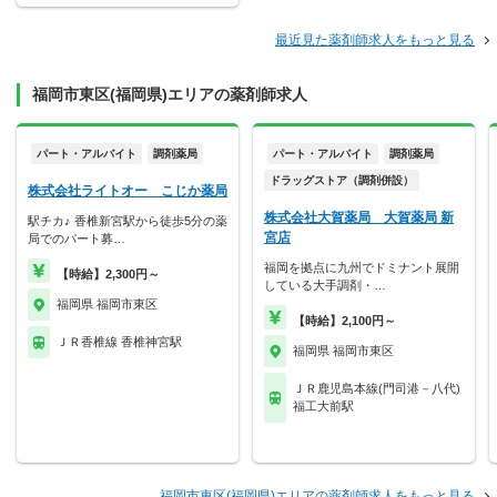
最近見た薬剤師求人をもっと見る
福岡市東区(福岡県)エリアの薬剤師求人
パート・アルバイト
調剤薬局
パート・アルバイト
調剤薬局
ドラッグストア（調剤併設）
株式会社ライトオー こじか薬局
株式会社大賀薬局 大賀薬局 新
駅チカ♪ 香椎新宮駅から徒歩5分の薬
宮店
局でのパート募…
福岡を拠点に九州でドミナント展開
【時給】2,300円～
している大手調剤・…
福岡県 福岡市東区
【時給】2,100円～
ＪＲ香椎線 香椎神宮駅
福岡県 福岡市東区
ＪＲ鹿児島本線(門司港－八代)
福工大前駅
福岡市東区(福岡県)エリアの薬剤師求人をもっと見る