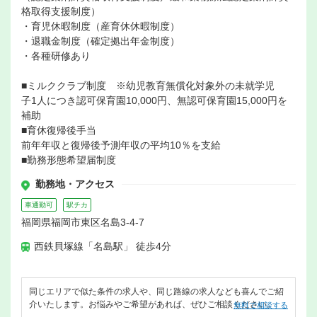
格取得支援制度）
・育児休暇制度（産育休休暇制度）
・退職金制度（確定拠出年金制度）
・各種研修あり
■ミルククラブ制度 ※幼児教育無償化対象外の未就学児
子1人につき認可保育園10,000円、無認可保育園15,000円を
補助
■育休復帰後手当
前年年収と復帰後予測年収の平均10％を支給
■勤務形態希望届制度
勤務地・アクセス
車通勤可
駅チカ
福岡県福岡市東区名島3-4-7
西鉄貝塚線「名島駅」 徒歩4分
同じエリアで似た条件の求人や、同じ路線の求人なども喜んでご紹
介いたします。お悩みやご希望があれば、ぜひご相談ください。
無料で相談する