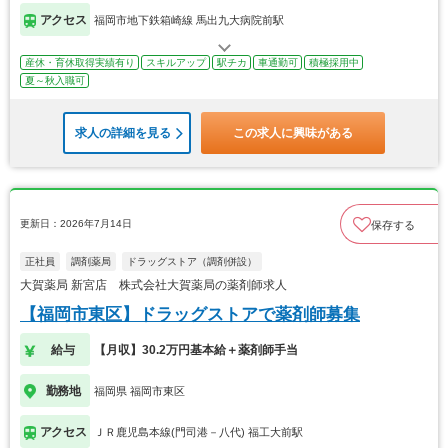
アクセス
福岡市地下鉄箱崎線 馬出九大病院前駅
産休・育休取得実績有り
スキルアップ
駅チカ
車通勤可
積極採用中
夏～秋入職可
求人の詳細を見る
この求人に興味がある
更新日：2026年7月14日
保存する
正社員
調剤薬局
ドラッグストア（調剤併設）
大賀薬局 新宮店 株式会社大賀薬局の薬剤師求人
【福岡市東区】ドラッグストアで薬剤師募集
給与
【月収】30.2万円基本給＋薬剤師手当
勤務地
福岡県 福岡市東区
アクセス
ＪＲ鹿児島本線(門司港－八代) 福工大前駅