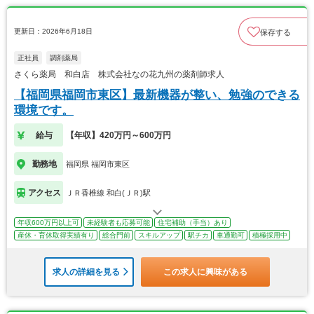
更新日：2026年6月18日
保存する
正社員
調剤薬局
さくら薬局 和白店 株式会社なの花九州の薬剤師求人
【福岡県福岡市東区】最新機器が整い、勉強のできる
環境です。
給与
【年収】420万円～600万円
勤務地
福岡県 福岡市東区
アクセス
ＪＲ香椎線 和白(ＪＲ)駅
年収600万円以上可
未経験者も応募可能
住宅補助（手当）あり
産休・育休取得実績有り
総合門前
スキルアップ
駅チカ
車通勤可
積極採用中
求人の詳細を見る
この求人に興味がある