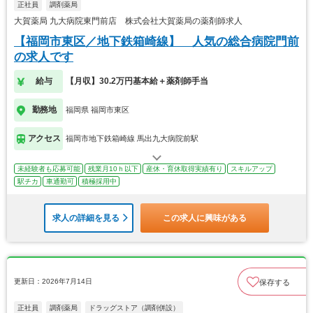
正社員
調剤薬局
大賀薬局 九大病院東門前店 株式会社大賀薬局の薬剤師求人
【福岡市東区／地下鉄箱崎線】 人気の総合病院門前
の求人です
給与
【月収】30.2万円基本給＋薬剤師手当
勤務地
福岡県 福岡市東区
アクセス
福岡市地下鉄箱崎線 馬出九大病院前駅
未経験者も応募可能
残業月10ｈ以下
産休・育休取得実績有り
スキルアップ
駅チカ
車通勤可
積極採用中
求人の詳細を見る
この求人に興味がある
更新日：2026年7月14日
保存する
正社員
調剤薬局
ドラッグストア（調剤併設）