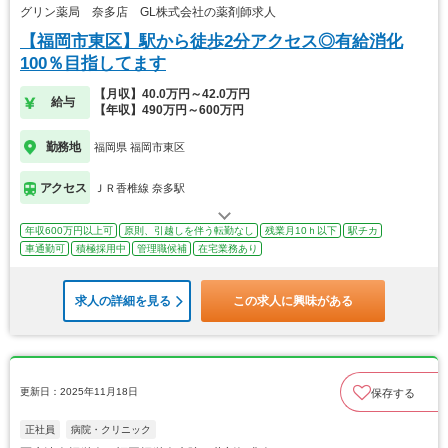
グリン薬局 奈多店 GL株式会社の薬剤師求人
【福岡市東区】駅から徒歩2分アクセス◎有給消化
100％目指してます
【月収】40.0万円～42.0万円
給与
【年収】490万円～600万円
勤務地
福岡県 福岡市東区
アクセス
ＪＲ香椎線 奈多駅
年収600万円以上可
原則、引越しを伴う転勤なし
残業月10ｈ以下
駅チカ
車通勤可
積極採用中
管理職候補
在宅業務あり
求人の詳細を見る
この求人に興味がある
更新日：2025年11月18日
保存する
正社員
病院・クリニック