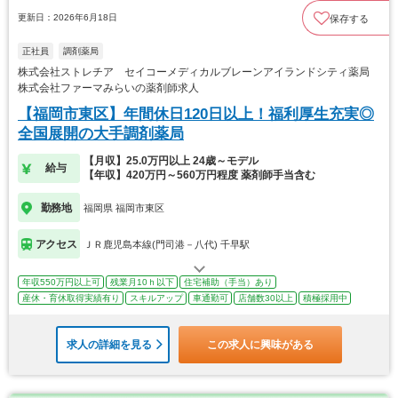
更新日：2026年6月18日
保存する
正社員
調剤薬局
株式会社ストレチア セイコーメディカルブレーンアイランドシティ薬局
株式会社ファーマみらいの薬剤師求人
【福岡市東区】年間休日120日以上！福利厚生充実◎
全国展開の大手調剤薬局
【月収】25.0万円以上 24歳～モデル
給与
【年収】420万円～560万円程度 薬剤師手当含む
勤務地
福岡県 福岡市東区
アクセス
ＪＲ鹿児島本線(門司港－八代) 千早駅
年収550万円以上可
残業月10ｈ以下
住宅補助（手当）あり
産休・育休取得実績有り
スキルアップ
車通勤可
店舗数30以上
積極採用中
求人の詳細を見る
この求人に興味がある