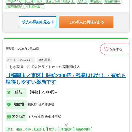
年収450万円以上可
原則、引越しを伴う転勤なし
駅チカ
車通勤可
積極採用中
管理職候補
在宅業務あり
求人の詳細を見る
この求人に興味がある
更新日：2026年7月22日
保存する
パート・アルバイト
調剤薬局
こじか薬局 株式会社ライトオーの薬剤師求人
【福岡市／東区】時給2300円♪ 残業ほぼなし・有給も
取得しやすい薬局です
給与
【時給】2,300円～
勤務地
福岡県 福岡市東区
アクセス
ＪＲ香椎線 香椎神宮駅
原則、引越しを伴う転勤なし
駅チカ
車通勤可
積極採用中