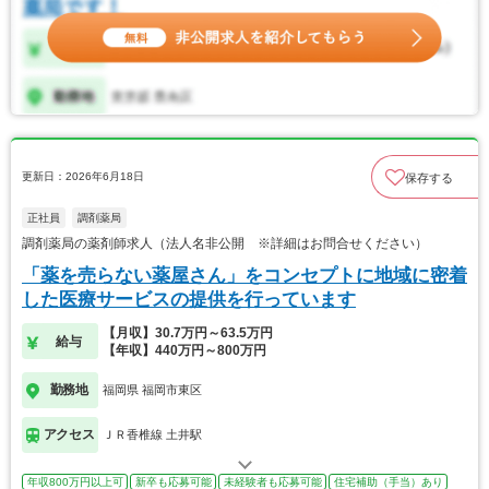
更新日：2026年6月18日
保存する
正社員
調剤薬局
調剤薬局の薬剤師求人（法人名非公開 ※詳細はお問合せください）
「薬を売らない薬屋さん」をコンセプトに地域に密着
した医療サービスの提供を行っています
【月収】30.7万円～63.5万円
給与
【年収】440万円～800万円
勤務地
福岡県 福岡市東区
アクセス
ＪＲ香椎線 土井駅
年収800万円以上可
新卒も応募可能
未経験者も応募可能
住宅補助（手当）あり