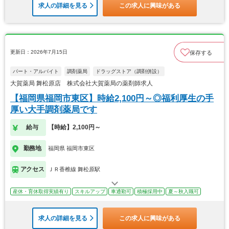
求人の詳細を見る
この求人に興味がある
更新日：2026年7月15日
保存する
パート・アルバイト
調剤薬局
ドラッグストア（調剤併設）
大賀薬局 舞松原店 株式会社大賀薬局の薬剤師求人
【福岡県福岡市東区】時給2,100円～◎福利厚生の手
厚い大手調剤薬局です
給与
【時給】2,100円～
勤務地
福岡県 福岡市東区
アクセス
ＪＲ香椎線 舞松原駅
産休・育休取得実績有り
スキルアップ
車通勤可
積極採用中
夏～秋入職可
求人の詳細を見る
この求人に興味がある