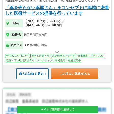
調剤薬局の薬剤師求人（法人名非公開 ※詳細はお問合せください）
「薬を売らない薬屋さん」をコンセプトに地域に密着
した医療サービスの提供を行っています
【月収】30.7万円～63.5万円
給与
【年収】440万円～800万円
勤務地
福岡県 福岡市東区
アクセス
ＪＲ香椎線 土井駅
年収800万円以上可
新卒も応募可能
未経験者も応募可能
住宅補助（手当）あり
産休・育休取得実績有り
スキルアップ
車通勤可
積極採用中
求人の詳細を見る
この求人に興味がある