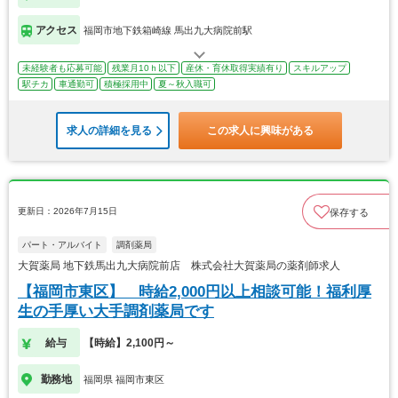
アクセス
福岡市地下鉄箱崎線 馬出九大病院前駅
未経験者も応募可能
残業月10ｈ以下
産休・育休取得実績有り
スキルアップ
駅チカ
車通勤可
積極採用中
夏～秋入職可
求人の詳細を見る
この求人に興味がある
更新日：2026年7月15日
保存する
パート・アルバイト
調剤薬局
大賀薬局 地下鉄馬出九大病院前店 株式会社大賀薬局の薬剤師求人
【福岡市東区】 時給2,000円以上相談可能！福利厚
生の手厚い大手調剤薬局です
給与
【時給】2,100円～
勤務地
福岡県 福岡市東区