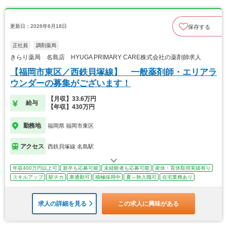
更新日：2026年6月18日
保存する
正社員
調剤薬局
きらり薬局 名島店 HYUGA PRIMARY CARE株式会社の薬剤師求人
【福岡市東区／西鉄貝塚線】 一般薬剤師・エリアラ
ウンダーの募集がございます！
【月収】33.6万円
給与
【年収】430万円
勤務地
福岡県 福岡市東区
アクセス
西鉄貝塚線 名島駅
年収400万円以上可
新卒も応募可能
未経験者も応募可能
産休・育休取得実績有り
スキルアップ
駅チカ
車通勤可
積極採用中
夏～秋入職可
在宅業務あり
求人の詳細を見る
この求人に興味がある