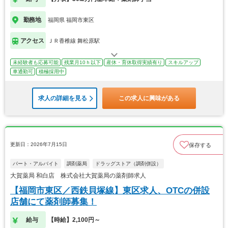
勤務地
福岡県 福岡市東区
アクセス
ＪＲ香椎線 舞松原駅
未経験者も応募可能
残業月10ｈ以下
産休・育休取得実績有り
スキルアップ
車通勤可
積極採用中
求人の詳細を見る
この求人に興味がある
更新日：2026年7月15日
保存する
パート・アルバイト
調剤薬局
ドラッグストア（調剤併設）
大賀薬局 和白店 株式会社大賀薬局の薬剤師求人
【福岡市東区／西鉄貝塚線】東区求人、OTCの併設
店舗にて薬剤師募集！
給与
【時給】2,100円～