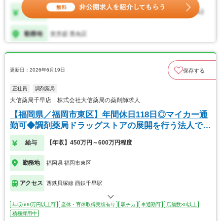
更新日：2026年6月19日
保存する
正社員
調剤薬局
大信薬局千早店 株式会社大信薬局の薬剤師求人
【福岡県／福岡市東区】年間休日118日◎マイカー通
勤可◆調剤薬局ドラッグストアの展開を行う法人で
す！
給与
【年収】450万円～600万円程度
勤務地
福岡県 福岡市東区
アクセス
西鉄貝塚線 西鉄千早駅
年収600万円以上可
産休・育休取得実績有り
駅チカ
車通勤可
店舗数30以上
積極採用中