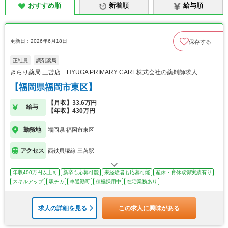
おすすめ順
新着順
給与順
更新日：2026年6月18日
保存する
正社員
調剤薬局
きらり薬局 三苫店 HYUGA PRIMARY CARE株式会社の薬剤師求人
【福岡県福岡市東区】
【月収】33.6万円
給与
【年収】430万円
勤務地
福岡県 福岡市東区
アクセス
西鉄貝塚線 三苫駅
年収400万円以上可
新卒も応募可能
未経験者も応募可能
産休・育休取得実績有り
スキルアップ
駅チカ
車通勤可
積極採用中
在宅業務あり
求人の詳細を見る
この求人に興味がある