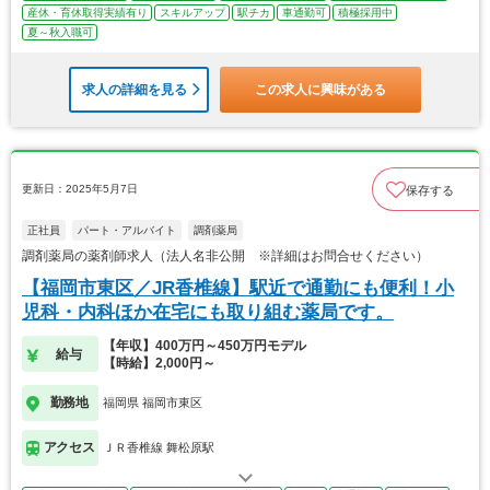
産休・育休取得実績有り
スキルアップ
駅チカ
車通勤可
積極採用中
夏～秋入職可
求人の詳細を見る
この求人に興味がある
更新日：2025年5月7日
保存する
正社員
パート・アルバイト
調剤薬局
調剤薬局の薬剤師求人（法人名非公開 ※詳細はお問合せください）
【福岡市東区／JR香椎線】駅近で通勤にも便利！小
児科・内科ほか在宅にも取り組む薬局です。
【年収】400万円～450万円モデル
給与
【時給】2,000円～
勤務地
福岡県 福岡市東区
アクセス
ＪＲ香椎線 舞松原駅