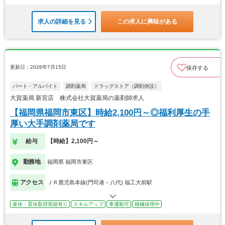
求人の詳細を見る
この求人に興味がある
更新日：2026年7月15日
保存する
パート・アルバイト
調剤薬局
ドラッグストア（調剤併設）
大賀薬局 新宮店 株式会社大賀薬局の薬剤師求人
【福岡県福岡市東区】時給2,100円～◎福利厚生の手
厚い大手調剤薬局です
給与
【時給】2,100円～
勤務地
福岡県 福岡市東区
アクセス
ＪＲ鹿児島本線(門司港－八代) 福工大前駅
産休・育休取得実績有り
スキルアップ
車通勤可
積極採用中