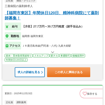
正社員
病院・クリニック
三善病院の薬剤師求人
【福岡市東区】年間休日120日、精神科病院にて薬剤
師募集！
給与
【月収】27.7万円～30.7万円程度（諸手当込み）
勤務地
福岡県 福岡市東区
アクセス
ＪＲ鹿児島本線(門司港－八代) 九産大前駅
産休・育休取得実績有り
スキルアップ
駅チカ
車通勤可
積極採用中
年間休日120日以上
求人の詳細を見る
この求人に興味がある
更新日：2025年12月23日
保存する
正社員
調剤薬局