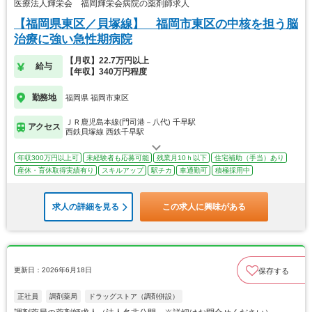
医療法人輝栄会 福岡輝栄会病院の薬剤師求人
【福岡県東区／貝塚線】 福岡市東区の中核を担う脳
治療に強い急性期病院
【月収】22.7万円以上
給与
【年収】340万円程度
勤務地
福岡県 福岡市東区
ＪＲ鹿児島本線(門司港－八代) 千早駅
アクセス
西鉄貝塚線 西鉄千早駅
年収300万円以上可
未経験者も応募可能
残業月10ｈ以下
住宅補助（手当）あり
産休・育休取得実績有り
スキルアップ
駅チカ
車通勤可
積極採用中
求人の詳細を見る
この求人に興味がある
更新日：2026年6月18日
保存する
正社員
調剤薬局
ドラッグストア（調剤併設）