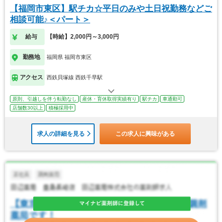
【福岡市東区】駅チカ☆平日のみや土日祝勤務などご
相談可能♪＜パート＞
給与
【時給】2,000円～3,000円
勤務地
福岡県 福岡市東区
アクセス
西鉄貝塚線 西鉄千早駅
原則、引越しを伴う転勤なし
産休・育休取得実績有り
駅チカ
車通勤可
店舗数30以上
積極採用中
求人の詳細を見る
この求人に興味がある