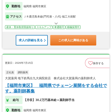
勤務地
福岡県 福岡市東区
アクセス
ＪＲ鹿児島本線(門司港－八代) 福工大前駅
産休・育休取得実績有り
スキルアップ
車通勤可
積極採用中
求人の詳細を見る
この求人に興味がある
更新日：2026年7月15日
保存する
正社員
調剤薬局
大賀薬局 地下鉄馬出九大病院前店 株式会社大賀薬局の薬剤師求人
【福岡市東区】 福岡県でチェーン展開をする会社で
す。薬剤師募集
給与
【月収】30.2万円基本給＋薬剤師手当
勤務地
福岡県 福岡市東区