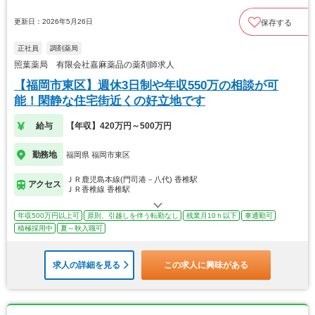
更新日：2026年5月26日
保存する
正社員
調剤薬局
照葉薬局 有限会社嘉麻薬品の薬剤師求人
【福岡市東区】週休3日制や年収550万の相談が可
能！閑静な住宅街近くの好立地です
給与
【年収】420万円～500万円
勤務地
福岡県 福岡市東区
ＪＲ鹿児島本線(門司港－八代) 香椎駅
アクセス
ＪＲ香椎線 香椎駅
年収500万円以上可
原則、引越しを伴う転勤なし
残業月10ｈ以下
車通勤可
積極採用中
夏～秋入職可
求人の詳細を見る
この求人に興味がある