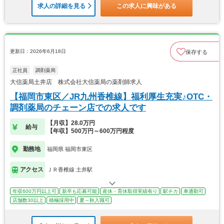
求人の詳細を見る
この求人に興味がある
更新日：2026年6月18日
保存する
正社員
調剤薬局
大信薬局土井店 株式会社大信薬局の薬剤師求人
【福岡市東区／JR九州香椎線】福利厚生充実♪OTC・
調剤薬局のチェーン店での求人です
【月収】28.0万円
給与
【年収】500万円～600万円程度
勤務地
福岡県 福岡市東区
アクセス
ＪＲ香椎線 土井駅
年収600万円以上可
新卒も応募可能
産休・育休取得実績有り
駅チカ
車通勤可
店舗数30以上
積極採用中
夏～秋入職可