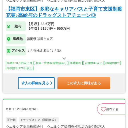
ウエルシア薬局株式会社 ウエルシア福岡和白東店の薬剤師求人
【福岡市東区】多彩なキャリアパスと子育て支援制度
充実♪高給与のドラッグストアチェーン◎
【月収】33.5万円
給与
【年収】515万円～650万円
勤務地
福岡県 福岡市東区
アクセス
ＪＲ香椎線 和白(ＪＲ)駅
年収650万円以上可
産休・育休取得実績有り
車通勤可
店舗数30以上
積極採用中
年間休日120日以上
求人の詳細を見る
この求人に興味がある
更新日：2026年6月26日
保存する
正社員
ドラッグストア（調剤併設）
ウエルシア薬局株式会社 ウエルシア福岡香椎浜店の薬剤師求人