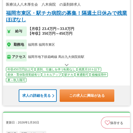
医療法人八木厚生会 八木病院 の薬剤師求人
福岡市東区・駅チカ病院の募集！隔週土日休みで残業
ほぼなし
【月収】23.4万円～33.0万円
給与
【年収】350万円～450万円
勤務地
福岡県 福岡市東区
アクセス
福岡市地下鉄箱崎線 馬出九大病院前駅
年収450万円以上可
原則、引越しを伴う転勤なし
残業月10ｈ以下
産休・育休取得実績有り
スキルアップ
駅チカ
車通勤可
積極採用中
夏～秋入職可
求人の詳細を見る
この求人に興味がある
更新日：2026年1月30日
保存する