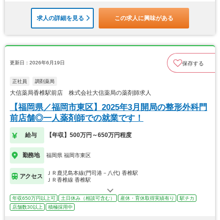
求人の詳細を見る
この求人に興味がある
更新日：2026年6月19日
保存する
正社員
調剤薬局
大信薬局香椎駅前店 株式会社大信薬局の薬剤師求人
【福岡県／福岡市東区】2025年3月開局の整形外科門
前店舗◎一人薬剤師での就業です！
給与
【年収】500万円～650万円程度
勤務地
福岡県 福岡市東区
ＪＲ鹿児島本線(門司港－八代) 香椎駅
アクセス
ＪＲ香椎線 香椎駅
年収650万円以上可
土日休み（相談可含む）
産休・育休取得実績有り
駅チカ
店舗数30以上
積極採用中