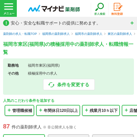
!
安心・安全な転職サポートの提供に努めます。
薬剤師の求人・転職TOP
福岡県の薬剤師求人
福岡市の薬剤師求人
東区の薬剤師求人
福岡市東区(福岡県)の積極採用中の薬剤師求人・転職情報一
覧
勤務地
福岡市東区(福岡県)
その他
積極採用中の求人
条件を変更する
人気のこだわり条件を追加する
管理職候補
年間休日120日以上
残業月10ｈ以下
店舗
87
件の薬剤師求人
※ 非公開求人を除く