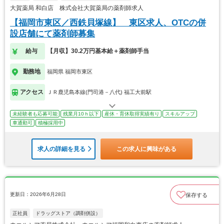
大賀薬局 和白店 株式会社大賀薬局の薬剤師求人
【福岡市東区／西鉄貝塚線】 東区求人、OTCの併
設店舗にて薬剤師募集
給与
【月収】30.2万円基本給＋薬剤師手当
勤務地
福岡県 福岡市東区
アクセス
ＪＲ鹿児島本線(門司港－八代) 福工大前駅
未経験者も応募可能
残業月10ｈ以下
産休・育休取得実績有り
スキルアップ
車通勤可
積極採用中
求人の詳細を見る
この求人に興味がある
更新日：2026年6月28日
保存する
正社員
ドラッグストア（調剤併設）