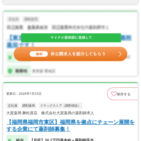
更新日：2026年7月15日
保存する
正社員
調剤薬局
ドラッグストア（調剤併設）
大賀薬局 舞松原店 株式会社大賀薬局の薬剤師求人
【福岡県福岡市東区】福岡県を拠点にチェーン展開を
する企業にて薬剤師募集！
給与
【月収】30.2万円基本給＋薬剤師手当