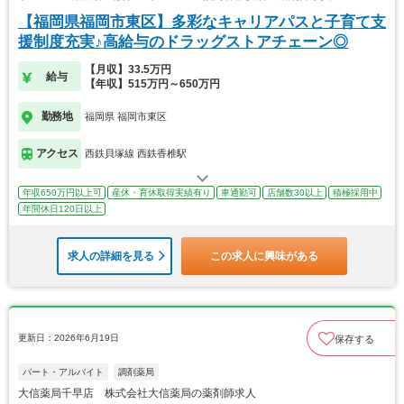
【福岡県福岡市東区】多彩なキャリアパスと子育て支
援制度充実♪高給与のドラッグストアチェーン◎
【月収】33.5万円
給与
【年収】515万円～650万円
勤務地
福岡県 福岡市東区
アクセス
西鉄貝塚線 西鉄香椎駅
年収650万円以上可
産休・育休取得実績有り
車通勤可
店舗数30以上
積極採用中
年間休日120日以上
求人の詳細を見る
この求人に興味がある
更新日：2026年6月19日
保存する
パート・アルバイト
調剤薬局
大信薬局千早店 株式会社大信薬局の薬剤師求人