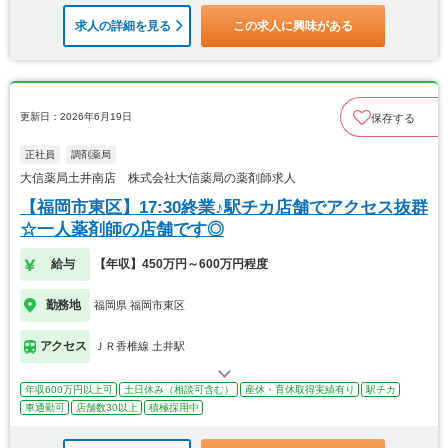
求人の詳細を見る
この求人に興味がある
更新日：2026年6月19日
保存する
正社員
調剤薬局
大信薬局土井南店 株式会社大信薬局の薬剤師求人
【福岡市東区】17:30終業♪駅チカ店舗でアクセス抜群
☆一人薬剤師の店舗です◎
給与
【年収】450万円～600万円程度
勤務地
福岡県 福岡市東区
アクセス
ＪＲ香椎線 土井駅
年収600万円以上可
土日休み（相談可含む）
産休・育休取得実績有り
駅チカ
車通勤可
店舗数30以上
積極採用中