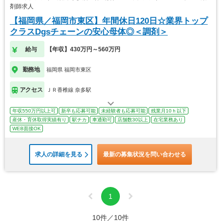
剤師求人
【福岡県／福岡市東区】年間休日120日☆業界トップ
クラスDgsチェーンの安心母体◎＜調剤＞
給与
【年収】430万円～560万円
勤務地
福岡県 福岡市東区
アクセス
ＪＲ香椎線 奈多駅
年収550万円以上可
新卒も応募可能
未経験者も応募可能
残業月10ｈ以下
産休・育休取得実績有り
駅チカ
車通勤可
店舗数30以上
在宅業務あり
WEB面接OK
求人の詳細を見る
最新の募集状況を問い合わせる
1
10件／10件