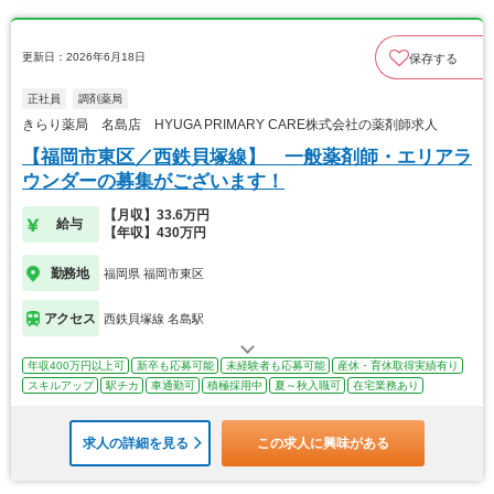
更新日：2026年6月18日
保存する
正社員
調剤薬局
きらり薬局 名島店 HYUGA PRIMARY CARE株式会社の薬剤師求人
【福岡市東区／西鉄貝塚線】 一般薬剤師・エリアラ
ウンダーの募集がございます！
【月収】33.6万円
給与
【年収】430万円
勤務地
福岡県 福岡市東区
アクセス
西鉄貝塚線 名島駅
年収400万円以上可
新卒も応募可能
未経験者も応募可能
産休・育休取得実績有り
スキルアップ
駅チカ
車通勤可
積極採用中
夏～秋入職可
在宅業務あり
求人の詳細を見る
この求人に興味がある