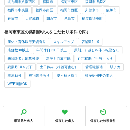
北九州市八幡西区
福岡市
福岡市東区
福岡市博多区
福岡市中央区
福岡市南区
福岡市西区
久留米市
飯塚市
春日市
大野城市
朝倉市
糸島市
糟屋郡須惠町
福岡市東区の薬剤師求人をこだわり条件で探す
産休・育休取得実績有り
スキルアップ
店舗数1～9
店舗数30以上
年間休日120日以上
原則、引越しを伴う転勤なし
未経験者も応募可能
新卒も応募可能
住宅補助（手当）あり
残業月10ｈ以下
土日休み（相談可含む）
管理職候補
駅チカ
車通勤可
在宅業務あり
夏～秋入職可
積極採用中の求人
WEB面接OK
最近見た求人
保存した求人
保存した検索条件