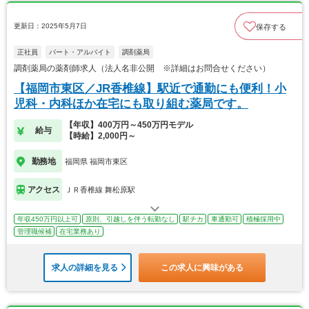
更新日：2025年5月7日
保存する
正社員
パート・アルバイト
調剤薬局
調剤薬局の薬剤師求人（法人名非公開 ※詳細はお問合せください）
【福岡市東区／JR香椎線】駅近で通勤にも便利！小
児科・内科ほか在宅にも取り組む薬局です。
【年収】400万円～450万円モデル
給与
【時給】2,000円～
勤務地
福岡県 福岡市東区
アクセス
ＪＲ香椎線 舞松原駅
年収450万円以上可
原則、引越しを伴う転勤なし
駅チカ
車通勤可
積極採用中
管理職候補
在宅業務あり
求人の詳細を見る
この求人に興味がある