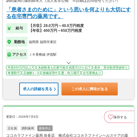
調剤薬局の薬剤師求人（法人名非公開 ※詳細はお問合せください）
「患者さまのために」という思いを何よりも大切にす
る在宅専門の薬局です。
【月収】28.0万円～40.0万円程度
給与
【年収】400万円～650万円程度
勤務地
福岡県 福岡市東区
アクセス
ＪＲ香椎線 伊賀駅
年収650万円以上可
未経験者も応募可能
残業月10ｈ以下
産休・育休取得実績有り
車通勤可
店舗数1～9
積極採用中
夏～秋入職可
在宅業務あり
求人の詳細を見る
この求人に興味がある
更新日：2026年7月4日
保存する
正社員
調剤薬局
募集停止
ココカラファイン薬局 奈多店 株式会社ココカラファインヘルスケアの薬