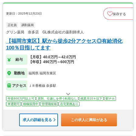
更新日：2025年12月23日
保存する
正社員
調剤薬局
グリン薬局 奈多店 GL株式会社の薬剤師求人
【福岡市東区】駅から徒歩2分アクセス◎有給消化
100％目指してます
【月収】40.0万円～42.0万円
給与
【年収】490万円～600万円
勤務地
福岡県 福岡市東区
アクセス
ＪＲ香椎線 奈多駅
年収600万円以上可
原則、引越しを伴う転勤なし
残業月10ｈ以下
駅チカ
車通勤可
積極採用中
管理職候補
在宅業務あり
求人の詳細を見る
この求人に興味がある