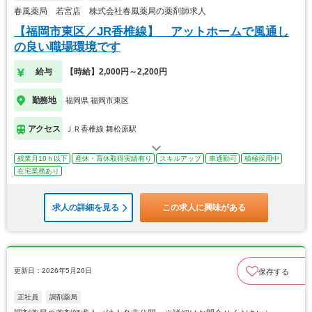
春風薬局 若宮店 株式会社春風薬局の薬剤師求人
【福岡市東区／JR香椎線】 アットホームで風通し
の良い職場環境です
給与
【時給】2,000円～2,200円
勤務地
福岡県 福岡市東区
アクセス
ＪＲ香椎線 舞松原駅
残業月10ｈ以下
産休・育休取得実績有り
スキルアップ
車通勤可
積極採用中
在宅業務あり
求人の詳細を見る
この求人に興味がある
更新日：2026年5月26日
保存する
正社員
調剤薬局