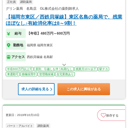
正社員
調剤薬局
グリン薬局 名島店 GL株式会社の薬剤師求人
【福岡市東区／西鉄貝塚線】東区名島の薬局で、残業
ほぼなし♪有給消化率は8～9割！
給与
【年収】480万円～600万円
勤務地
福岡県 福岡市東区
アクセス
西鉄貝塚線 名島駅
年収600万円以上可
原則、引越しを伴う転勤なし
残業月10ｈ以下
駅チカ
車通勤可
積極採用中
管理職候補
在宅業務あり
求人の詳細を見る
この求人に興味がある
更新日：2018年10月10日
保存する
パート・アルバイト
調剤薬局