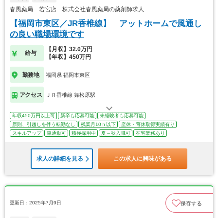
春風薬局 若宮店 株式会社春風薬局の薬剤師求人
【福岡市東区／JR香椎線】 アットホームで風通し
の良い職場環境です
【月収】32.0万円
給与
【年収】450万円
勤務地
福岡県 福岡市東区
アクセス
ＪＲ香椎線 舞松原駅
年収450万円以上可
新卒も応募可能
未経験者も応募可能
原則、引越しを伴う転勤なし
残業月10ｈ以下
産休・育休取得実績有り
スキルアップ
車通勤可
積極採用中
夏～秋入職可
在宅業務あり
求人の詳細を見る
この求人に興味がある
更新日：2025年7月9日
保存する