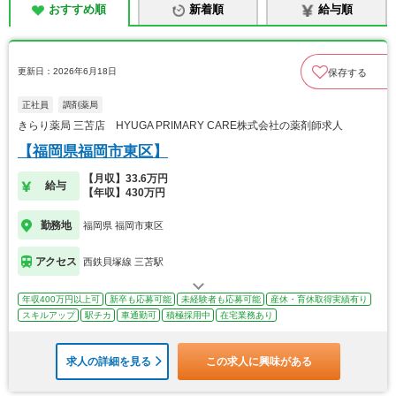
おすすめ順
新着順
給与順
更新日：2026年6月18日
保存する
正社員
調剤薬局
きらり薬局 三苫店 HYUGA PRIMARY CARE株式会社の薬剤師求人
【福岡県福岡市東区】
【月収】33.6万円
給与
【年収】430万円
勤務地
福岡県 福岡市東区
アクセス
西鉄貝塚線 三苫駅
年収400万円以上可
新卒も応募可能
未経験者も応募可能
産休・育休取得実績有り
スキルアップ
駅チカ
車通勤可
積極採用中
在宅業務あり
求人の詳細を見る
この求人に興味がある