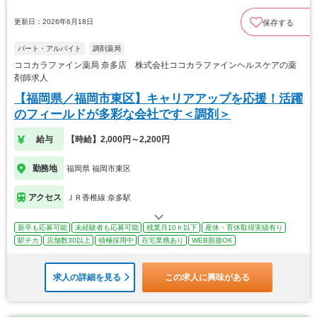
更新日：2026年6月18日
保存する
パート・アルバイト
調剤薬局
ココカラファイン薬局 奈多店 株式会社ココカラファインヘルスケアの薬
剤師求人
【福岡県／福岡市東区】キャリアアップを応援！活躍
のフィールドが多彩な会社です＜調剤＞
給与
【時給】2,000円～2,200円
勤務地
福岡県 福岡市東区
アクセス
ＪＲ香椎線 奈多駅
新卒も応募可能
未経験者も応募可能
残業月10ｈ以下
産休・育休取得実績有り
駅チカ
店舗数30以上
積極採用中
在宅業務あり
WEB面接OK
求人の詳細を見る
この求人に興味がある