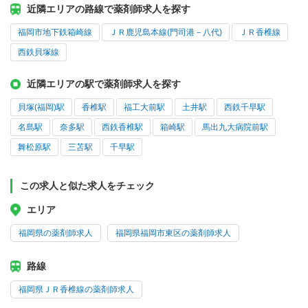
近隣エリアの路線で薬剤師求人を探す
福岡市地下鉄箱崎線
ＪＲ鹿児島本線(門司港－八代)
ＪＲ香椎線
西鉄貝塚線
近隣エリアの駅で薬剤師求人を探す
貝塚(福岡)駅
香椎駅
福工大前駅
土井駅
西鉄千早駅
名島駅
奈多駅
西鉄香椎駅
箱崎駅
馬出九大病院前駅
舞松原駅
三苫駅
千早駅
この求人と似た求人をチェック
エリア
福岡県の薬剤師求人
福岡県福岡市東区の薬剤師求人
路線
福岡県ＪＲ香椎線の薬剤師求人