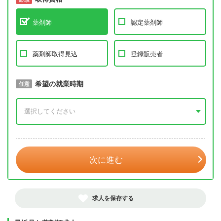
薬剤師
認定薬剤師
薬剤師取得見込
登録販売者
取得予定年
希望の就業時期
必須
任意
年 3月
次に進む
求人を保存する