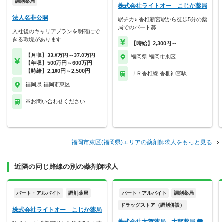
調剤薬局
株式会社ライトオー こじか薬局
法人名非公開
駅チカ♪ 香椎新宮駅から徒歩5分の薬
局でのパート募…
入社後のキャリアプランを明確にで
きる環境があります…
【時給】2,300円～
【月収】33.0万円～37.0万円
福岡県 福岡市東区
【年収】500万円～600万円
【時給】2,100円～2,500円
ＪＲ香椎線 香椎神宮駅
福岡県 福岡市東区
※お問い合わせください
福岡市東区(福岡県)エリアの薬剤師求人をもっと見る
近隣の同じ路線の別の薬剤師求人
パート・アルバイト
調剤薬局
パート・アルバイト
調剤薬局
ドラッグストア（調剤併設）
株式会社ライトオー こじか薬局
株式会社大賀薬局 大賀薬局 舞