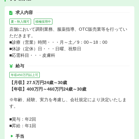
求人内容
夏～秋入職可
積極採用中
店舗において調剤業務、服薬指導、OTC販売業等を行ってい
ただきます。
■診療（営業）時間・・・月～土／9：00～18：00
■休診（定休）日・・・日曜、祝祭日
■応需科目・・・皮膚科
給与
年収450万円以上可
【月収】27.5万円24歳～30歳
【年収】400万円～460万円24歳～30歳
※年齢、経験、実力を考慮し、会社規定により決定いたしま
す。
■賞与：年2回
■昇給：年1回
手当