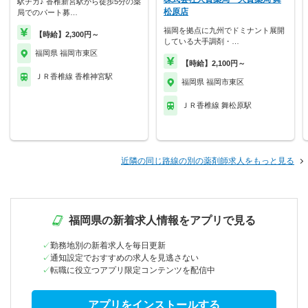
駅チカ♪ 香椎新宮駅から徒歩5分の薬
松原店
局でのパート募…
福岡を拠点に九州でドミナント展開
【時給】2,300円～
している大手調剤・…
福岡県 福岡市東区
【時給】2,100円～
ＪＲ香椎線 香椎神宮駅
福岡県 福岡市東区
ＪＲ香椎線 舞松原駅
近隣の同じ路線の別の薬剤師求人をもっと見る
福岡県の新着求人情報をアプリで見る
勤務地別の新着求人を毎日更新
通知設定でおすすめの求人を見逃さない
転職に役立つアプリ限定コンテンツを配信中
アプリをインストールする