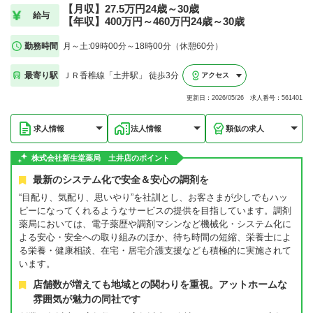
【月収】27.5万円24歳～30歳
給与
【年収】400万円～460万円24歳～30歳
勤務時間
月～土:09時00分～18時00分（休憩60分）
最寄り駅
ＪＲ香椎線「土井駅」 徒歩3分
アクセス
更新日：2026/05/26 求人番号：561401
求人情報
法人情報
類似の求人
株式会社新生堂薬局 土井店のポイント
最新のシステム化で安全＆安心の調剤を
“目配り、気配り、思いやり”を社訓とし、お客さまが少しでもハッ
ピーになってくれるようなサービスの提供を目指しています。調剤
薬局においては、電子薬歴や調剤マシンなど機械化・システム化に
よる安心・安全への取り組みのほか、待ち時間の短縮、栄養士によ
る栄養・健康相談、在宅・居宅介護支援なども積極的に実施されて
います。
店舗数が増えても地域との関わりを重視。アットホームな
雰囲気が魅力の同社です