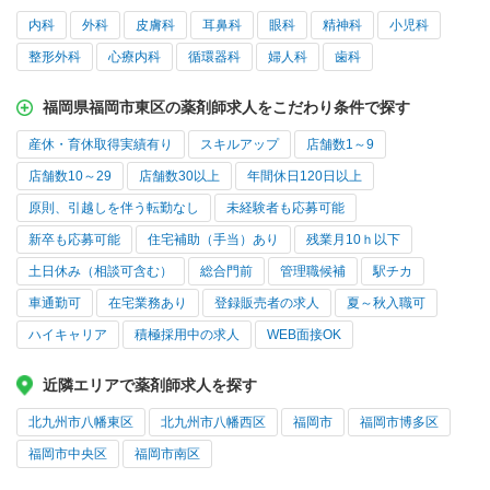
内科
外科
皮膚科
耳鼻科
眼科
精神科
小児科
整形外科
心療内科
循環器科
婦人科
歯科
福岡県福岡市東区の薬剤師求人をこだわり条件で探す
産休・育休取得実績有り
スキルアップ
店舗数1～9
店舗数10～29
店舗数30以上
年間休日120日以上
原則、引越しを伴う転勤なし
未経験者も応募可能
新卒も応募可能
住宅補助（手当）あり
残業月10ｈ以下
土日休み（相談可含む）
総合門前
管理職候補
駅チカ
車通勤可
在宅業務あり
登録販売者の求人
夏～秋入職可
ハイキャリア
積極採用中の求人
WEB面接OK
近隣エリアで薬剤師求人を探す
北九州市八幡東区
北九州市八幡西区
福岡市
福岡市博多区
福岡市中央区
福岡市南区