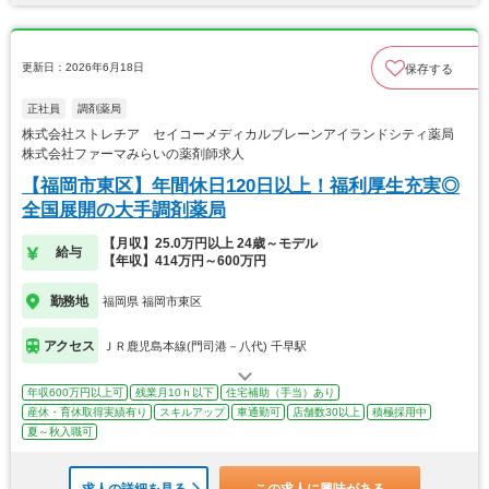
更新日：2026年6月18日
保存する
正社員
調剤薬局
株式会社ストレチア セイコーメディカルブレーンアイランドシティ薬局
株式会社ファーマみらいの薬剤師求人
【福岡市東区】年間休日120日以上！福利厚生充実◎
全国展開の大手調剤薬局
【月収】25.0万円以上 24歳～モデル
給与
【年収】414万円～600万円
勤務地
福岡県 福岡市東区
アクセス
ＪＲ鹿児島本線(門司港－八代) 千早駅
年収600万円以上可
残業月10ｈ以下
住宅補助（手当）あり
産休・育休取得実績有り
スキルアップ
車通勤可
店舗数30以上
積極採用中
夏～秋入職可