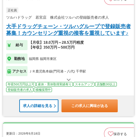
正社員
ツルハドラッグ 若宮店 株式会社ツルハの登録販売者の求人
大手ドラッグチェーン・ツルハグループで登録販売者
募集！カウンセリング重視の接客を重視しています♪
【月収】18.0万円～28.5万円程度
給与
【年収】350万円～500万円
勤務地
福岡県 福岡市東区
アクセス
ＪＲ鹿児島本線(門司港－八代) 千早駅
年収500万円以上可
産休・育休取得実績有り
スキルアップ
店舗数30以上
登録販売者の求人
積極採用中
求人の詳細を見る
この求人に興味がある
更新日：2026年6月18日
保存する