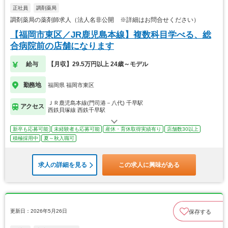
正社員
調剤薬局
調剤薬局の薬剤師求人（法人名非公開 ※詳細はお問合せください）
【福岡市東区／JR鹿児島本線】複数科目学べる、総
合病院前の店舗になります
給与
【月収】29.5万円以上 24歳～モデル
勤務地
福岡県 福岡市東区
ＪＲ鹿児島本線(門司港－八代) 千早駅
アクセス
西鉄貝塚線 西鉄千早駅
新卒も応募可能
未経験者も応募可能
産休・育休取得実績有り
店舗数30以上
積極採用中
夏～秋入職可
求人の詳細を見る
この求人に興味がある
更新日：2026年5月26日
保存する