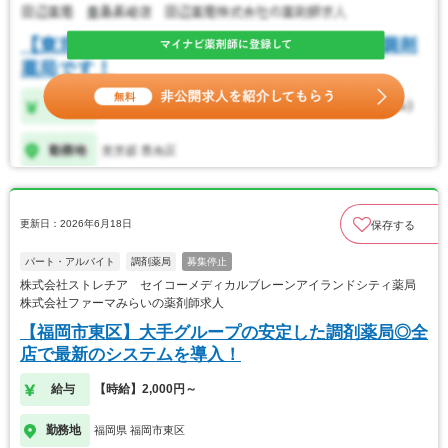
更新日：2026年6月18日
保存する
パート・アルバイト
調剤薬局
募集停止
株式会社ストレチア セイコーメディカルブレーンアイランドシティ薬局
株式会社ファーマみらいの薬剤師求人
【福岡市東区】大手グループの安定した調剤薬局◎全
店で最新のシステムを導入！
給与
【時給】2,000円～
勤務地
福岡県 福岡市東区