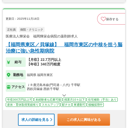
更新日：2025年11月18日
保存する
正社員
病院・クリニック
医療法人輝栄会 福岡輝栄会病院の薬剤師求人
【福岡県東区／貝塚線】 福岡市東区の中核を担う脳
治療に強い急性期病院
【月収】22.7万円以上
給与
【年収】340万円程度
勤務地
福岡県 福岡市東区
ＪＲ鹿児島本線(門司港－八代) 千早駅
アクセス
西鉄貝塚線 西鉄千早駅
年収300万円以上可
未経験者も応募可能
残業月10ｈ以下
住宅補助（手当）あり
産休・育休取得実績有り
スキルアップ
駅チカ
車通勤可
積極採用中
求人の詳細を見る
この求人に興味がある