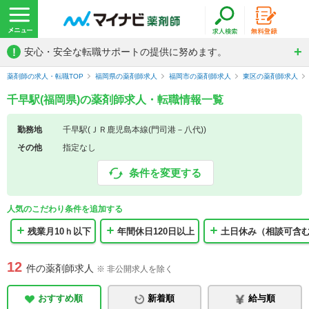
!
安心・安全な転職サポートの提供に努めます。
薬剤師の求人・転職TOP
福岡県の薬剤師求人
福岡市の薬剤師求人
東区の薬剤師求人
千早駅(福岡県)の薬剤師求人・転職情報一覧
勤務地
千早駅(ＪＲ鹿児島本線(門司港－八代))
その他
指定なし
条件を変更する
人気のこだわり条件を追加する
残業月10ｈ以下
年間休日120日以上
土日休み（相談可含
12
件の薬剤師求人
※ 非公開求人を除く
おすすめ順
新着順
給与順