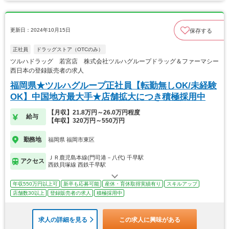
更新日：2024年10月15日
保存する
正社員
ドラッグストア（OTCのみ）
ツルハドラッグ 若宮店 株式会社ツルハグループドラッグ＆ファーマシー
西日本の登録販売者の求人
福岡県★ツルハグループ正社員【転勤無しOK/未経験
OK】中国地方最大手★店舗拡大につき積極採用中
【月収】21.8万円～26.0万円程度
給与
【年収】320万円～550万円
勤務地
福岡県 福岡市東区
ＪＲ鹿児島本線(門司港－八代) 千早駅
アクセス
西鉄貝塚線 西鉄千早駅
年収550万円以上可
新卒も応募可能
産休・育休取得実績有り
スキルアップ
店舗数30以上
登録販売者の求人
積極採用中
求人の詳細を見る
この求人に興味がある