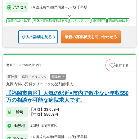
アクセス
ＪＲ鹿児島本線(門司港－八代) 千早駅
残業月10ｈ以下
産休・育休取得実績有り
スキルアップ
車通勤可
店舗数30以上
求人の詳細を見る
最新の募集状況を問い合わせる
更新日：2025年2月12日
保存する
正社員
病院・クリニック
募集停止
丸岡内科小児科クリニックの薬剤師求人
【福岡市東区】人気の駅近×市内で数少ない年収550
万の相談が可能な病院求人です。
【月収】38.0万円
給与
【年収】550万円
勤務地
福岡県 福岡市東区
ＪＲ鹿児島本線(門司港－八代) 千早駅
アクセス