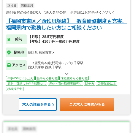
正社員
調剤薬局
調剤薬局の薬剤師求人（法人名非公開 ※詳細はお問合せください）
【福岡市東区／西鉄貝塚線】 教育研修制度も充実、
福岡県内で勤務したい方はご相談ください
【月収】28.5万円程度
給与
【年収】410万円～650万円程度
勤務地
福岡県 福岡市東区
ＪＲ鹿児島本線(門司港－八代) 千早駅
アクセス
西鉄貝塚線 西鉄千早駅
年収650万円以上可
新卒も応募可能
未経験者も応募可能
原則、引越しを伴う転勤なし
産休・育休取得実績有り
駅チカ
店舗数30以上
積極採用中
求人の詳細を見る
この求人に興味がある