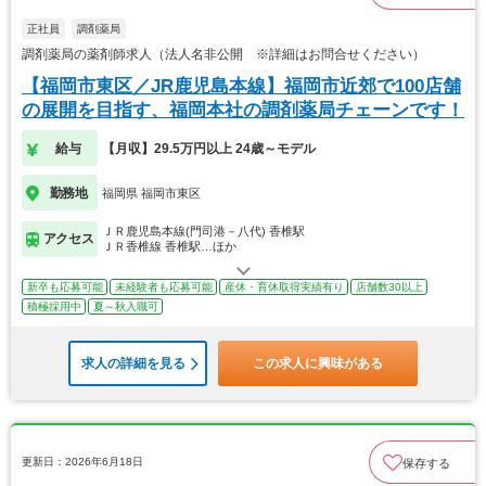
正社員
調剤薬局
調剤薬局の薬剤師求人（法人名非公開 ※詳細はお問合せください）
【福岡市東区／JR鹿児島本線】福岡市近郊で100店舗
の展開を目指す、福岡本社の調剤薬局チェーンです！
給与
【月収】29.5万円以上 24歳～モデル
勤務地
福岡県 福岡市東区
ＪＲ鹿児島本線(門司港－八代) 香椎駅
アクセス
ＪＲ香椎線 香椎駅…ほか
新卒も応募可能
未経験者も応募可能
産休・育休取得実績有り
店舗数30以上
積極採用中
夏～秋入職可
求人の詳細を見る
この求人に興味がある
更新日：2026年6月18日
保存する