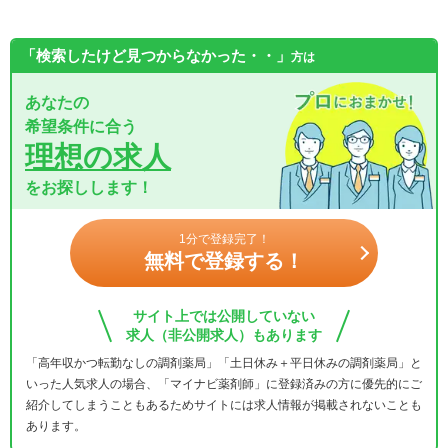
「検索したけど見つからなかった・・」
方は
あなたの
希望条件に合う
理想の求人
をお探しします！
1分で登録完了！
無料で登録する！
サイト上では公開していない
求人（非公開求人）もあります
「高年収かつ転勤なしの調剤薬局」「土日休み＋平日休みの調剤薬局」と
いった人気求人の場合、「マイナビ薬剤師」に登録済みの方に優先的にご
紹介してしまうこともあるためサイトには求人情報が掲載されないことも
あります。