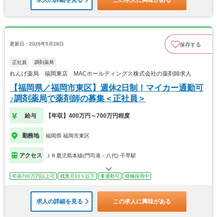
求人の詳細を見る
この求人に興味がある
更新日：2026年5月28日
保存する
正社員
調剤薬局
れんげ薬局 福岡東店 MACホールディングス株式会社の薬剤師求人
【福岡県／福岡市東区】週休2日制！マイカー通勤可
♪調剤薬局で薬剤師の募集＜正社員＞
給与
【年収】400万円～700万円程度
勤務地
福岡県 福岡市東区
アクセス
ＪＲ鹿児島本線(門司港－八代) 千早駅
年収700万円以上可
残業月10ｈ以下
車通勤可
積極採用中
求人の詳細を見る
この求人に興味がある