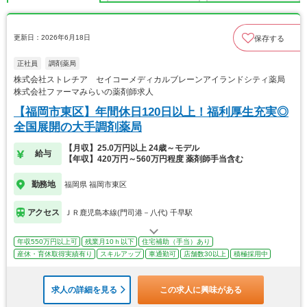
更新日：2026年6月18日
保存する
正社員
調剤薬局
株式会社ストレチア セイコーメディカルブレーンアイランドシティ薬局
株式会社ファーマみらいの薬剤師求人
【福岡市東区】年間休日120日以上！福利厚生充実◎
全国展開の大手調剤薬局
【月収】25.0万円以上 24歳～モデル
給与
【年収】420万円～560万円程度 薬剤師手当含む
勤務地
福岡県 福岡市東区
アクセス
ＪＲ鹿児島本線(門司港－八代) 千早駅
年収550万円以上可
残業月10ｈ以下
住宅補助（手当）あり
産休・育休取得実績有り
スキルアップ
車通勤可
店舗数30以上
積極採用中
求人の詳細を見る
この求人に興味がある