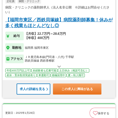
正社員
病院・クリニック
病院・クリニックの薬剤師求人（法人名非公開 ※詳細はお問合せくださ
い）
【福岡市東区／西鉄貝塚線】病院薬剤師募集！休みが
多く残業もほとんどなし◎
【月収】22.7万円～28.6万円
給与
【年収】400万円
勤務地
福岡県 福岡市東区
ＪＲ鹿児島本線(門司港－八代) 千早駅
アクセス
西鉄貝塚線 西鉄香椎駅
年収400万円以上可
未経験者も応募可能
土日休み（相談可含む）
産休・育休取得実績有り
車通勤可
積極採用中
夏～秋入職可
求人の詳細を見る
この求人に興味がある
更新日：2025年1月28日
保存する