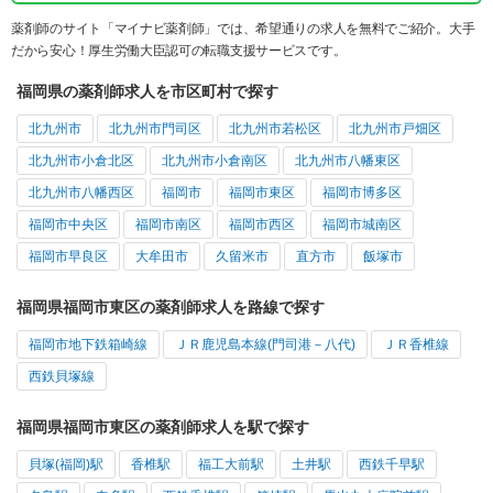
薬剤師のサイト「マイナビ薬剤師」では、希望通りの求人を無料でご紹介。大手
だから安心！厚生労働大臣認可の転職支援サービスです。
福岡県の薬剤師求人を市区町村で探す
北九州市
北九州市門司区
北九州市若松区
北九州市戸畑区
北九州市小倉北区
北九州市小倉南区
北九州市八幡東区
北九州市八幡西区
福岡市
福岡市東区
福岡市博多区
福岡市中央区
福岡市南区
福岡市西区
福岡市城南区
福岡市早良区
大牟田市
久留米市
直方市
飯塚市
福岡県福岡市東区の薬剤師求人を路線で探す
福岡市地下鉄箱崎線
ＪＲ鹿児島本線(門司港－八代)
ＪＲ香椎線
西鉄貝塚線
福岡県福岡市東区の薬剤師求人を駅で探す
貝塚(福岡)駅
香椎駅
福工大前駅
土井駅
西鉄千早駅