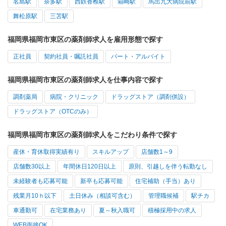
名島駅
奈多駅
西鉄香椎駅
箱崎駅
馬出九大病院前駅
舞松原駅
三苫駅
福岡県福岡市東区の薬剤師求人を雇用形態で探す
正社員
契約社員・嘱託社員
パート・アルバイト
福岡県福岡市東区の薬剤師求人を仕事内容で探す
調剤薬局
病院・クリニック
ドラッグストア（調剤併設）
ドラッグストア（OTCのみ）
福岡県福岡市東区の薬剤師求人をこだわり条件で探す
産休・育休取得実績有り
スキルアップ
店舗数1～9
店舗数30以上
年間休日120日以上
原則、引越しを伴う転勤なし
未経験者も応募可能
新卒も応募可能
住宅補助（手当）あり
残業月10ｈ以下
土日休み（相談可含む）
管理職候補
駅チカ
車通勤可
在宅業務あり
夏～秋入職可
積極採用中の求人
WEB面接OK